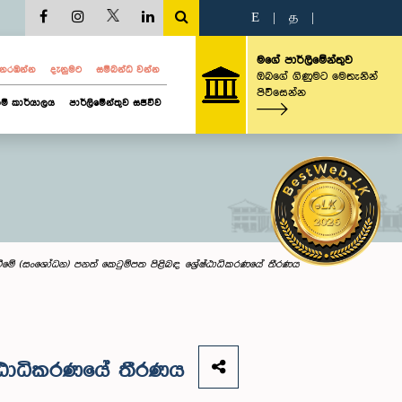
E
|
த
|
මගේ පාර්ලිමේන්තුව
ව නරඹන්න
දැනුමට
සම්බන්ධ වන්න
ඔබගේ ගිණුමට මෙතැනින්
පිවිසෙන්න
ම් කාර්යාලය
පාර්ලිමේන්තුව සජීවීව
්වීමේ (සංශෝධන) පනත් කෙටුම්පත පිළිබඳ ශ්‍රේෂ්ඨාධිකරණයේ තීරණය
ේෂ්ඨාධිකරණයේ තීරණය