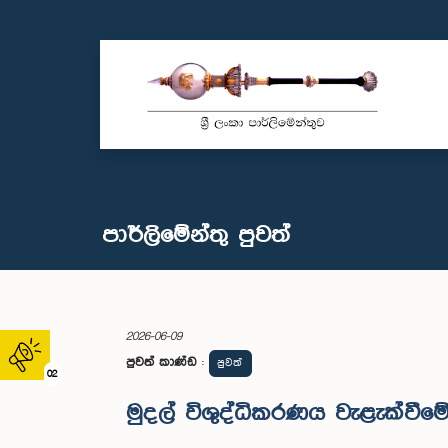
පාර්ලි‌මේන්තු පුවත්
2026-06-09
පුවත් කාණ්ඩ
:
පුවත්
02
මුදල් විශුද්ධිකරණය වැළැක්වී