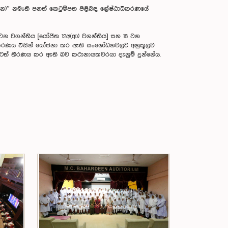
ධන)” නමැති පනත් කෙටුම්පත පිළිබඳ ශ්‍රේෂ්ඨාධිකරණයේ
 වන වගන්තිය [යෝජිත 12අ(ආ) වගන්තිය] සහ 18 වන
අධිකරණය විසින් යෝජනා කර ඇති සංශෝධනවලට අනුකූලව
රටත් තීරණය කර ඇති බව කථානායකවරයා දැනුම් දුන්නේය.