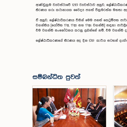
ආණ්ඩුක්‍රම ව්‍යවස්ථාවේ 121(1) ව්‍යවස්ථාව අනුව, ශ්‍රේ
තීරණය ගරු කථානායක වෛද්‍ය ජගත් වික්‍රමරත්න මහතා අද දි
ඒ අනුව, ශ්‍රේෂ්ඨාධිකරණය විසින් මෙම පනත් කෙටුම්පත 
වගන්තිය [යෝජිත 17අ, 17ආ සහ 17ඇ වගන්ති] සඳහා පාර
එම වගන්ති සංශෝධනය කරනු ලබන්නේ නම්, එම වගන්ති ද ප
ශ්‍රේෂ්ඨාධිකරණයේ තීරණය අද දින (09) කාර්ය සටහන් දැ
සම්බන්ධිත පුවත්