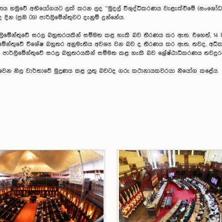
ෂ්ඨාධිකරණය හමුවේ අභියෝගයට ලක් කරන ලද “මුදල් විශුද්ධිකරණය වැළැක්වීමේ (සංශෝ
න (ජුනි 09) පාර්ලිමේන්තුවට දැනුම් දුන්නේය.
පාර්ලිමේන්තුවේ සරල බහුතරයකින් සම්මත කළ හැකි බව තීරණය කර ඇත. එහෙත්, 14
්ලිමේන්තුවේ විශේෂ බහුතර අනුමැතිය අවශ්‍ය වන බව ද තීරණය කර ඇත. තවද, 
ාර්ලිමේන්තුවේ සරල බහුතරයකින් සම්මත කළ හැකි බව ශ්‍රේෂ්ඨාධිකරණය තවදු
ක්වෙන නිල වාර්තාවේ මුද්‍රණය කළ යුතු බවටද ගරු කථානායකවරයා නියෝග කළේය.