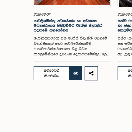
2026-08-07
2026-08-
පාර්ලිමේන්තු පර්යේෂණ හා අධ්‍යයන
සත්ව (
මධ්‍යස්ථානය පිහිටුවීමට මැක්ස් ප්ලැන්ක්
හා ජල
පදනමේ සහයෝගය
කෙටුම්ප
කථානායකවරයා සහ මැක්ස් ප්ලැන්ක් පදනමේ
සත්ව (
නියෝජිතයන් අතර පාර්ලිමේන්තුවේදී
ජල සම්
සාකච්ඡාවක්කථානායක නිල නිවස
(සංශෝධන
පාර්ලිමේන්තුවේ දසවැනි දෙපාර්තමේන්තුව ලෙස
අද (ජූලි
පරිවර්තනය කිරීමට සැලසුම්ශ්‍රී ලංකා
දෙක සම්
පාර්ලිමේන්තුවේ යෝජිත පාර්ලිමේන්තු පර්යේෂණ
විවාදය අ
හා අධ්‍යයන මධ්‍යස්ථානය ස්ථාපිත කිරීම සඳහා
දක්වා ප
තවදුරටත්
තව
ඉදිරි ක්‍රියාමාර්ග පිළිබඳව ගරු කථානායක
කෙටුම්ප
කියවන්න
ක
වෛද්‍ය ජගත් වික්‍රමරත්න මහතා සහ මැක්ස්
වාරිමාර්
ප්ලැන්ක් පදනම (Max Planck Foundation for
දින ශ්‍ර
International Peace and the Rule of Law)
සඳහා ඉද
අතර විශේෂ සාකච්ඡාවක් ඊයේ (අගෝ. 06)
මගින් ම
පාර්ලිමේන්තු පරිශ්‍රයේදී පැවැත්විණි.ශ්‍රී ලංකා
සඳහා පම
පාර්ලිමේන්තුවේ සංවර්ධන සම්බන්ධීකාරක ලෙස
සත්ව වර
සහයෝගය ලබා දෙන මැක්ස් ප්ලැන්ක් පදනම
යෝජනා ක
නියෝජනය කරමින් එහි කළමනාකරණ අධ්‍යක්ෂ
බැටළුවන්
ජොහෑන්ස් කෘස්මාර්ක් (Johannes Krusemark)
නිල බලප
මහතා, ජ්‍යෙෂ්ඨ පර්යේෂණ නිලධාරිනී හේලී
සතුන්ගෙ