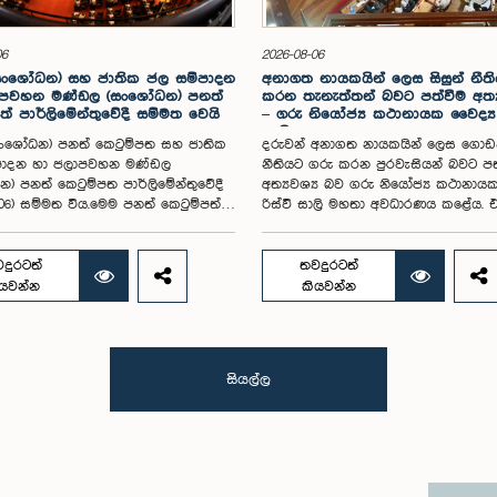
06
2026-08-06
සංශෝධන) සහ ජාතික ජල සම්පාදන
අනාගත නායකයින් ලෙස ‍සිසුන් නීත
ාපවහන මණ්ඩල (සංශෝධන) පනත්
කරන තැනැත්තන් බවට පත්වීම අත්‍ය
ත් පාර්ලිමේන්තුවේදී සම්මත වෙයි
– ගරු නියෝජ්‍ය කථානායක වෛද්‍ය ර
සාලි
සංශෝධන) පනත් කෙටුම්පත සහ ජාතික
දරුවන් අනාගත නායකයින් ලෙස ‍ගොඩ
පාදන හා ජලාපවහන මණ්ඩල
නීතියට ගරු කරන පුරවැසියන් බවට පත
) පනත් කෙටුම්පත පාර්ලිමේන්තුවේදී
අත්‍යවශ්‍ය බව ගරු නියෝජ්‍ය කථානාය
 06) සම්මත විය.මෙම පනත් කෙටුම්පත්
රිස්වි සාලි මහතා අවධාරණය කළේය. 
බන්ධයෙන් දෙවැනි වර කියවීමේ
ජනතා නියෝජිතයින් තෝරා පත්කර ගැන
ද පෙරවරු 11.45 සිට පස්වරු 5.40
නීතියට ගරු කරන පුද්ගලයන් තෝරා ග
ැවැත්විණි.සත්ව (සංශෝධන) පනත්
වැදගත්කම ද ඔහු පෙන්වා දුන්නේය.ජන
දුරටත්
තවදුරටත්
ත කෘෂිකර්ම, පශු සම්පත්, ඉඩම් සහ
ලේකම් කාර්යාල පරිශ්‍රයේ පිහිටි පැරණි
ියවන්න
කියවන්න
ග අමාත්‍යවරයා විසින් 2026.07. 21 වන
පාර්ලිමේන්තු සභා ගර්භයේදී පසුගියදා
ී ලංකා පාර්ලිමේන්තුවට පළමු වර කියවීම
බොගවන්තලාව ටියෙන්සින් දමිල මහා 
ිරිපත් කරන ලදී.මෙම පනත් කෙටුම්පත
ශිෂ්‍ය පාර්ලිමේන්තුවේ මංගල සභාවාරයට
ීට පෙර ගවයන් සහ මී ගවයන් ප්‍රවාහනය
ආරාධිත අමුත්තා ලෙස එක්වෙමින් නියෝ
සියල්ල
ණක් අදාළ වූ නීතිමය විධිවිධාන තවත්
කථානායකවරයා මේ අදහස් පළ
්ග කිහිපයක් සඳහා ද පුළුල් කිරීමට
කළේය.බොගවන්තලාව ටියෙන්සින් දෙම
ර ඇත. ඒ අනුව, ඉදිරියේදී ඌරන්,
විද්‍යාලයේ ශිෂ්‍ය ශිෂ්‍යාවන් වෙත පාර්ලි
 සහ එළුවන් ප්‍රවාහනය කිරීමේදී අදාළ
කටයුතු පිළිබඳ ප්‍රායෝගික අත්දැකීම් 
ත්‍ර ලබාගැනීම අනිවාර්ය වන අතර,
ප්‍රජාතන්ත්‍රවාදී පාලන ක්‍රියාවලිය පිළිබඳ
න් මිනිසුන්ට බෝවිය හැකි රෝග
අවබෝධයක් ලබාදීමේ අරමුණින් ජනාධි