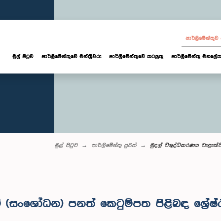
පාර්ලි‌මේන්තු
මුල් පිටුව
පාර්ලි‌මේන්තුවේ මන්ත්‍රීවරු
පාර්ලිමේන්තුවේ කටයුතු
පාර්ලිමේන්තු මහලේක
මුල් පිටුව
පාර්ලි‌මේන්තු පුවත්
මුදල් විශුද්ධිකරණය වැළැක
මේ (සංශෝධන) පනත් කෙටුම්පත පිළිබඳ ශ්‍ර