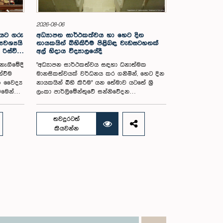
2026-08-06
ියට ගරු
අධ්‍යාපන සාර්ථකත්වය හා හෙට දින
වශ්‍යයි
නායකයින් බිහිකිරීම පිළිබඳ වැඩසටහනක්
ිස්වි
අල් හිදාය විද්‍යාලයේදී
නැගීමේදී
"අධ්‍යාපන සාර්ථකත්වය සඳහා ධනාත්මක
්වීම
මානසිකත්වයක් වර්ධනය කර ගනිමින්, හෙට දින
ක වෛද්‍ය
නායකයින් බිහි කිරීම" යන තේමාව යටතේ ශ්‍රී
එමෙන්ම
ලංකා පාර්ලිමේන්තුවේ සන්නිවේදන
ීමේදී ද
දෙපාර්තමේන්තුව සංවිධානය කළ ශිෂ්‍ය
ැනීමේ
නායකත්වය හා පෞද්ගලික සංවර්ධන
ාධිපති
වැඩසටහනක් පසුගියදා කොළඹ 10, අල් හිදාය
තවදුරටත්
විද්‍යාලයේදී පැවැත්විණි.නවය, දහය සහ
කියවන්න
 පැවති
එකොළහ ශ්‍රේණිවල ඉගෙනුම ලබන ශිෂ්‍යාවන්
විදයාලයේ
ඉලක්ක කර ගනිමින් සංවිධානය කළ මෙම
 ප්‍රධාන
වැඩසටහනේදී අධ්‍යාපන විශිෂ්ටත්වය ළඟා කර
ජ්‍ය
ගැනීම සඳහා අවශ්‍ය ධනාත්මක මානසිකත්වය,
ආත්ම විශ්වාසය සහ ජීවන කුසලතා වර්ධනය
ළ මහා
කර ගැනීම පිළිබඳව දැනුවත් කිරීම සිදු
මේන්තු
කෙරිණි.එමෙන්ම ශිෂ්‍ය පාර්ලිමේන්තුව හරහා
සහ
නායකත්වය, නියෝජනය, වගකීම, නවීන අදහස්,
එකමුතුකම සහ සහයෝගීතාව වර්ධනය කර
පති
ගනිමින් "අද ශිෂ්‍යාව – හෙට නායිකාව" දක්වා