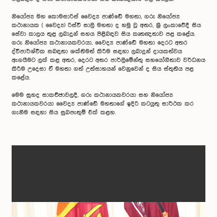
නියෝජ්‍ය මහ කොමසාරිස් වෛද්‍ය පාණ්ඩේ මහතා, ගරු නියෝජ්‍ය
කථානායක ( වෛද්‍ය) රිස්වි සාලි මහතා ද හමු වූ අතර, ශ්‍රී ලංකාවේදී සිය
සේවා කාලය තුළ ලබාදුන් සහය පිළිබඳව සිය කෘතඥතාව පළ කළේය.
ගරු නියෝජ්‍ය කථානායකවරයා, වෛද්‍ය පාණ්ඩේ මහතා දෙරට අතර
ද්විපාර්ශ්වික සබඳතා ශක්තිමත් කිරීම සඳහා ලබාදුන් දායකත්වය
ඇගයීමට ලක් කළ අතර, දෙරට අතර පාර්ලිමේන්තු සහයෝගීතාව වර්ධනය
කිරීම උදෙසා ඒ මහතා ගත් උත්සාහයන් වෙනුවෙන් ද සිය ස්තුතිය පළ
කළේය.
මෙම සුහද සාකච්ඡාවලදී, ගරු කථානායකවරයා සහ නියෝජ්‍ය
කථානායකවරයා වෛද්‍ය පාණ්ඩේ මහතාගේ ඉදිරි කටයුතු සාර්ථක කර
ගැනීම සඳහා සිය සුබපැතුම් එක් කළහ.