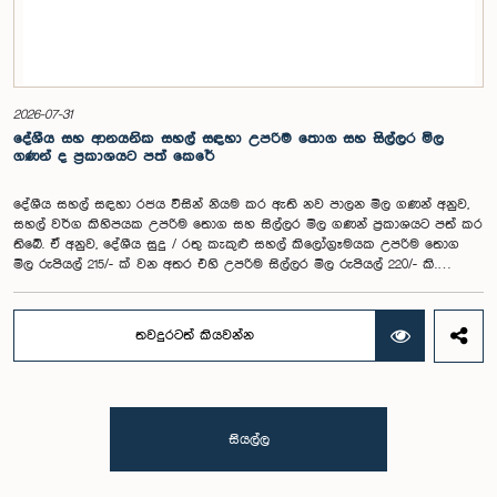
මගින් ත්‍රස්තවාදීන්ට මුදල් සැපයීමට එරෙහිව කටයුතු කිරීම සම්බන්ධයෙන් ශ්‍රී
ලංකාවේ නීතිමය ක්‍රියාමාර්ග ජාත්‍යන්තර ප්‍රමිතීන් හා එක්සත් ජාතීන්ගේ
සම්මුතිවලට අනුකූලව තවදුරටත් ශක්තිමත් කෙරෙන අතර, ඉදිරියේදී
පැවැත්වීමට නියමිත ශ්‍රී ලංකාවේ අන්‍යෝන්‍ය ඇගයීම සඳහා සූදානම් වීමට ද
පහසුකම් සැලසෙනු ඇත.මෙමගින් ශ්‍රී ලංකාවේ මූල්‍ය පද්ධතියේ
සුපිළිපන්නභාවය ආරක්ෂා කිරීම, ජාතික ආරක්ෂාව ශක්තිමත් කිරීම සහ මූල්‍ය
2026-07-31
කාර්ය සාධක බලකාය රාමුව යටතේ ශ්‍රී ලංකාව විසින් ඉටු කළ යුතු ජාත්‍යන්තර
දේශීය සහ ආනයනික සහල් සඳහා උපරිම තොග සහ සිල්ලර මිල
බැඳීම් සපුරාලීම සඳහා වන කැපවීම තවදුරටත් තහවුරු කරනු ඇත.ඒ අනුව,
ගණන් ද ප්‍රකාශයට පත් කෙරේ
මුදල් විශුද්ධිකරණ වැළැක්වීමේ (සංශෝධන), මුදල් ගනුදෙනු වාර්තා කිරීමේ
(සංශෝධන) සහ ත්‍රස්තවාදීන්ට මුදල් සැපයීම මැඩපැවැත්වීමේ සම්මුති
දේශීය සහල් සඳහා රජය විසින් නියම කර ඇති නව පාලන මිල ගණන් අනුව,
(සංශෝධන) යන පනත් කෙටුම්පත් පිළිවෙලින් 2026 අංක 16 දරන මුදල්
සහල් වර්ග කිහිපයක උපරිම තොග සහ සිල්ලර මිල ගණන් ප්‍රකාශයට පත් කර
විශුද්ධිකරණ වැළැක්වීමේ (සංශෝධන) පනත, 2026 අංක 17 දරන මුදල් ගනුදෙනු
තිබේ. ඒ අනුව, දේශීය සුදු / රතු කැකුළු සහල් කිලෝග්‍රෑමයක උපරිම තොග
වාර්තා කිරීමේ (සංශෝධන) පනත සහ 2026 අංක 18 දරන ත්‍රස්තවාදීන්ට මුදල්
මිල රුපියල් 215/- ක් වන අතර එහි උපරිම සිල්ලර මිල රුපියල් 220/- කි.
සැපයීම මැඩපැවැත්වීමේ සම්මුති (සංශෝධන) පනත ලෙස බලාත්මක වේ.
වාෂ්පයෙන් තැම්බූ දේශීය සුදු /රතු නාඩු සහල් කිලෝග්‍රෑමයක් සඳහා රුපියල්
225/- ක උපරිම තොග මිලක් සහ රුපියල් 230/- ක උපරිම සිල්ලර මිලක් නියම
කර තිබේ. එමෙන්ම, වාෂ්පයෙන් තැම්බූ දේශීය සම්බා (සුදු හෝ රතු) සහ කැකුළු
තවදුරටත් කියවන්න
සහල් කිලෝග්‍රෑමයක උපරිම තොග මිල රුපියල් 235/- ක් වන අතර උපරිම
සිල්ලර මිල රුපියල් 240/- ක් ලෙස දැක්වේ. මීට අමතරව, දේශීය කීරි සම්බා
සහල් කිලෝග්‍රෑමයක් සඳහා රුපියල් 255/- ක උපරිම තොග මිලක් සහ රුපියල්
260/- ක උපරිම සිල්ලර මිලක් නියම කර ඇත.ගරු පාර්ලිමේන්තු මන්ත්‍රී තිළිණ
සමරකෝන් මහතා විසින් ඉදිරිපත් කරන ලද වාචික පිළිතුරු අපේක්ෂා කරන
සියල්ල
ප්‍රශ්නවලට වෙළෙඳ, වාණිජ, ආහාර සුරක්ෂිතතා සහ සමූපකාර සංවර්ධන ගරු
අමාත්‍ය වසන්ත සමරසිංහ මහතා පාර්ලිමේන්තුවේදී පසුගියදා (23) ලබා දුන්
පිළිතුරෙන් මේ බැව් අනාවරණය විය.ආනයනික සහල් සඳහා නියම කර ඇති