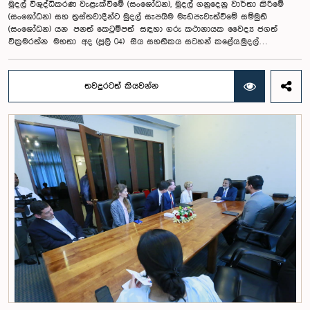
මුදල් විශුද්ධිකරණ වැළැක්වීමේ (සංශෝධන), මුදල් ගනුදෙනු වාර්තා කිරීමේ
පෙරේරා (නායක), දර්ශන තුසිත, අමල් සේනාධීර, චාමර වසන්ත, මොහාන් ටිලූෂ,
(සංශෝධන) සහ ත්‍රස්තවාදීන්ට මුදල් සැපයීම මැඩපැවැත්වීමේ සම්මුති
භවන්ත ශාමික, කිත්මිණ මධුශංක, ජනිත් ජුශාන්, සංජය නුවන්, මලිදු පීලිගම,
(සංශෝධන) යන පනත් කෙටුම්පත් සඳහා ගරු කථානායක වෛද්‍ය ජගත්
සුරංග වික්‍රමආරච්චි, චතුෂ්ක මධුශාන්, කේෂර ගනේෂ්, හංසක මධුශාන් සහ
වික්‍රමරත්න මහතා අද (ජූලි 04) සිය සහතිකය සටහන් කළේය.මුදල්
සසංක මධුශාන් යන සාමාජිකයෝ ක්‍රීඩා කළහ.PPL 2026 කාන්තා ශූරතාව දිනූ
විශුද්ධිකරණ වැළැක්වීමේ (සංශෝධන) පනත් කෙටුම්පත ශ්‍රේෂඨාධිකරණ
ගෝල්ඩන් ෆ්ලේම්ස් කණ්ඩායමට ගීතානි විධානපතිරණ (නායිකා), රුවන්ගා
නියෝගයට අනුව ( 14 වැනි වගන්තියට) විශේෂ බහුතරයකින් ද, මුදල් ගනුදෙනු
ගමගේ, එෂානි ජයවීර, රිෂ්මියා නූටාන්, නිරෝෂණී වික්‍රමසිංහ, තමරා කුමාරි,
වාර්තා කිරීමේ (සංශෝධන) පනත් කෙටුම්පත සංශෝධන සහිතව සහ
ගයාත්‍රි සිල්වා, කෞශල්‍යා දිසානායක, ලුක්ෂානි ලද්දුසිංහ, නිලූෂි ජයසූරිය, නිලූෂි
තවදුරටත් කියවන්න
ත්‍රස්තවාදීන්ට මුදල් සැපයීම මැඩපැවැත්වීමේ සම්මුති (සංශෝධන) පනත්
ප්‍රනාන්දු, ගයාත්‍රි කල්ලෑගොඩ, ඉන්දිකා දේවගේ, නිසංසලා පෙරේරා, සහ පී.ජී.කේ.
කෙටුම්පත සංශෝධන රහිතව පාර්ලිමේන්තුවේදී 2026.07.09 වෙනිදා සම්මත
එන්. මිහිරි යන සාමාජිකාවෝ ඇතුළත් වුහ.
විය.මුදල් විශුද්ධිකරණය වැළැක්වීමේ (සංශෝධන) පනත් කෙටුම්පත මගින් මුදල්
විශුද්ධිකරණ අපරාධ මැඩපැවැත්වීම සඳහා පවතින නීතිමය යාන්ත්‍රණය වඩාත්
ශක්තිමත් කිරීමටත්, මූල්‍ය අපරාධ සම්බන්ධ විමර්ශන කටයුතු කාර්යක්ෂම
කිරීමටත්, ජාත්‍යන්තර ප්‍රමිතීන්ට අනුකූලව ශ්‍රී ලංකාවේ නීති පද්ධතිය
යාවත්කාලීන කිරීමටත් අපේක්ෂා කෙරේ.ඒ අනුව, මුදල් විශුද්ධිකරණ අපරාධවල
විෂය පථය පුළුල් කිරීම, මූලික අපරාධයක් සම්බන්ධයෙන් වරදකරු බවට
පත්වීමකින් තොරව ද මුදල් විශුද්ධිකරණ සම්බන්ධයෙන් නීතිමය පියවර
ගැනීමට හැකි වන පරිදි විධිවිධාන සැලසීම, සැක සහිත වත්කම් තාවකාලිකව
රඳවා තැබීමේ නියෝග සහ වත්කම් පාලනය කිරීමේ ක්‍රියාවලිය ශක්තිමත් කිරීම
මෙම සංශෝධනවල ප්‍රධාන අංග වේ.එමෙන්ම, රඳවා තැබූ දේපළ
කළමනාකරණය හා බැහැර කිරීම, අපරාධමය දේපළ රාජසන්තක කිරීම,
විමර්ශන බලතල පුළුල් කිරීම, ජාත්‍යන්තර සහයෝගීතාව වැඩිදියුණු කිරීම සහ
මුදල් විශුද්ධිකරණ වරද සඳහා වන දඬුවම් ඉහළ නැංවීම සඳහා ද නව
ප්‍රතිපාදන මෙම පනත මගින් හඳුන්වා දී ඇත.මුදල් ගනුදෙනු වාර්තා කිරීමේ
(සංශෝධන) පනත් කෙටුම්පත මගින් ශ්‍රී ලංකාව තුළ මුදල් විශුද්ධිකරණය
වැළැක්වීම, ත්‍රස්තවාදයට මුදල් සැපයීම වැළැක්වීම සහ සමූල ඝාතන අවි