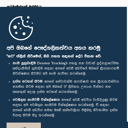
රාජ්‍ය වාණිජ (විවිධ) නීතිගත සංස්ථාව (STC) හරහා ආනයනය කිරීමට අවශ්‍ය
පාර්ලි‌මේන්තුවේ මන්ත්‍රීවරු
කටයුතු සිදු කෙරෙයි.එසේම, යම් භාණ්ඩයක මිල අසාමාන්‍ය ලෙස ඉහළ යාම
පාලනය කිරීම සඳහා පාරිභෝගික කටයුතු පිළිබඳ අධිකාරියට උපරිම සිල්ලර
මිල නියම කිරීමේ බලතල පවතියි. උපරිම සිල්ලර මිල ඉක්මවා අලෙවි කරන
වෙළෙඳුන්ට එරෙහිව වැටලීම් සිදුකර අධිකරණය හරහා දඩ නියම කිරීමට
මුල් පිටුව
හැකියාව පවතියි. මිල පාලනයට අමතරව දැනුවත් කිරීමේ වැඩසටහන්, වැටලීම්
වැනි ක්‍රියාමාර්ග මඟින් වෙළෙඳපොළේ සාධාරණ මිල පවත්වාගෙන යාම සඳහා
පාරිභෝගික කටයුතු පිළිබඳ අධිකාරිය අඛණ්ඩව මැදිහත් වන බව ද
වැඩිදුරටත් සඳහන් වේ.
පාර්ලිමේන්තු ජංගම යෙදුම
අපි ඔබගේ පෞද්ගලිකත්වය අගය කරමු
"හරි" ක්ලික් කිරීමෙන්, ඔබ පහත සඳහන් දේට එකඟ වේ:
සැසි ලුහුබැඳීම (Session Tracking):
පහසු සහ වඩාත් පුද්ගලාරෝපිත
අත්දැකීමක් ලබාදීම සඳහා අපගේ වෙබ් අඩවියේ ඔබගේ ක්‍රියාකාරකම්
නිරීක්ෂණය කිරීමට අපි සැසි භාවිතා කරන්නෙමු.
අප හා සම්බන්ධ වී සිටින්න :
දත්ත සටහන් කිරීම:
අපගේ සේවාවන්හි ආරක්ෂාව සහ ක්‍රියාකාරීත්වය
සහතික කිරීම සඳහා අපි ඔබගේ IP ලිපිනය, උපාංග විස්තර සහ
අනෙකුත් අදාළ දත්ත සටහන් කරගන්නෙමු.
සම්මාන
පරිශීලක හැසිරීම් විශ්ලේෂණය:
අපගේ වෙබ් අඩවිය වැඩිදියුණු කිරීම
සඳහා අපි පරිශීලක හැසිරීම විශ්ලේෂණය කරන්නෙමු. ඒ සඳහා
අපගේ වෙබ් අඩවිය සමඟ ඔබේ අන්තර්ක්‍රියා පිළිබඳ නිර්නාමික දත්ත
පෞද්ගලිකත්ව ප්‍රතිපත්තිය
එකතු කිරීම සිදු කරන්නෙමු.
© ශ්‍රී ලංකා පාර්ලි‌මේන්තුව.