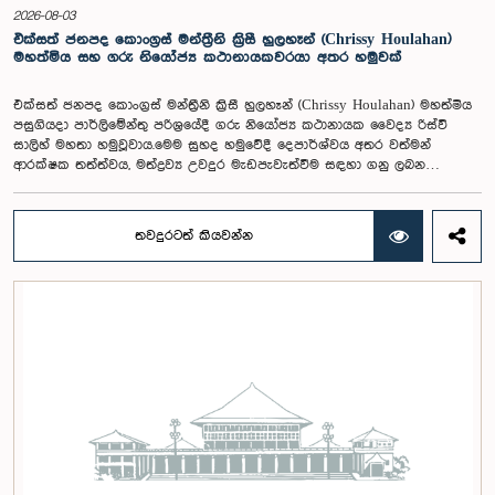
සංගුණනයට මුදල් සැපයීම වැළැක්වීම සම්බන්ධ ජාත්‍යන්තර ප්‍රමිතීන්ට
2026-08-03
අනුකූලතාව තවදුරටත් ශක්තිමත් කරනු ඇත. එමෙන්ම අවදානම මත පදනම් වූ
එක්සත් ජනපද කොංග්‍රස් මන්ත්‍රීනි ක්‍රිසී හුලහෑන් (Chrissy Houlahan)
ප්‍රවේශය සහ ගනුදෙනුකරුවන් පිළිබඳ නිසි උද්යෝගයෙන් ක්‍රියා කිරීම පිළිබඳ
මහත්මිය සහ ගරු නියෝජ්‍ය කථානායකවරයා අතර හමුවක්
අවශ්‍යතා විධිමත් කිරීම;වාර්තාකරණ ආයතන සඳහා වන වගකීම්වල විෂය
පථය පුළුල් කිරීම;තත්කාලයෙහි බලපවත්නා යම් ලිඛිත නීතීන්ට යටත්ව , අතත්‍ය
එක්සත් ජනපද කොංග්‍රස් මන්ත්‍රීනි ක්‍රිසී හුලහෑන් (Chrissy Houlahan) මහත්මිය
වත්කම් සේවා සපයන්නන් 2006 අංක 6 දරන මුදල් ගනුදෙනු වාර්තා කිරීමේ
පසුගියදා පාර්ලිමේන්තු පරිශ්‍රයේදී ගරු නියෝජ්‍ය කථානායක වෛද්‍ය රිස්වි
පනතෙහි "මුල්‍ය ව්‍යාපාර" අර්ථකථනය තුළට ඇතුළත් කිරීම;මූල්‍ය බුද්ධි ඒකකය
සාලිහ් මහතා හමුවූවාය.මෙම සුහද හමුවේදී දෙපාර්ශ්වය අතර වත්මන්
පිහිටුවීමට අදාළ විධිවිධාන හඳුන්වා දීම සහ මූල්‍ය බුද්ධි ඒකකයේ බලතල,
ආරක්ෂක තත්ත්වය, මත්ද්‍රව්‍ය උවදුර මැඩපැවැත්වීම සඳහා ගනු ලබන
කාර්යයන් සහ වගකීම් ශක්තිමත් කිරීම;ගනුදෙනු අත්හිටුවීමේ නියෝගයන්හි
ක්‍රියාමාර්ග සහ මත්ද්‍රව්‍ය පුනරුත්ථාපන වැඩසටහන් ඇතුළු අන්‍යෝන්‍ය
කාලය දින හතේ සිට වැඩ කරන දින දහහතර දක්වා දීර්ඝ කිරීම;වාර්තා කරන
වැදගත්කමකින් යුත් කරුණු රැසක් පිළිබඳ සාකච්ඡා විය.මෙහිදී, ශ්‍රී ලංකා
ආයතනයන්හි අනුකූලතාවය බලාත්මක කිරීම සඳහා පරිපාලන දණ්ඩන පුළුල්
පාර්ලිමේන්තුව වෙත එක්සත් ජනපදය අඛණ්ඩව ලබාදෙන සහාය පිළිබඳව සිය
කිරීම;මුදල් විශුද්ධිකරණය වැලැක්වීම, ත්‍රස්තවාදීන්ට මුදල් සැපයීම
තවදුරටත් කියවන්න
ප්‍රශංසාව පළ කළ ගරු නියෝජ්‍ය කථානායකවරයා, විශේෂයෙන්ම එක්සත්
මැඩපැවැත්වීම සහ සමූළ ඝාතන අවි සංගුණනයට මුදල් සැපයීම
ජනපද නියෝජිත මන්ත්‍රී මණ්ඩලයේ ‘House Democracy Partnership’
මැඩපැවැත්වීම පිලිබඳ ජාතික කමිටුව පිහිටුවීමට අදාළ විධිවිධාන හඳුන්වා
වැඩසටහන මගින් ශ්‍රී ලංකා පාර්ලිමේන්තුවට මෑතකදී ලබාදුන් තාක්ෂණික
දීම;ත්‍රස්තවාදය, ත්‍රස්තවාදී අරමුදල් සැපයීම සහ සමූළ ඝාතන අවි සංගුණනයට
සහාය ඇගයීමට ලක් කළේය.මෙම හමුව සඳහා පාර්ලිමේන්තුවේ වැඩබලන
මුදල් සැපයීම සම්බන්ධ ඉලක්කගත මූල්‍ය සම්බාධක පිළිබඳ එක්සත් ජාතීන්ගේ
මහලේකම් හංස අබේරත්න මහතා සහ ශ්‍රී ලංකාවේ එක්සත් ජනපද තානාපති
ආරක්ෂණ මණ්ඩල යෝජනා ක්‍රියාත්මක කිරීම වැඩි දියුණු කිරීම;පනතේ පැහැදිලි
කාර්යාලයේ නිලධාරීහු ද එක්ව සිටියහ.
බව වැඩි දියුණු කිරීම සඳහා නව අර්ථකථන/ නිර්වචන සැපයීම.2006 අංක 6
දරන මුදල් ගනුදෙනු වාර්තා කිරීමේ පනතේ සිංහල සහ ඉංග්‍රීසි පාඨයන් අතර
විෂමතා නිවැරදි කිරීම යන කරුණු මෙම පනත් කෙටුම්පතේ අනෙකුත් ප්‍රධාන
ලක්ෂණ ලෙස දැක්වේ.ත්‍රස්තවාදීන්ට මුදල් සැපයීම මැඩපැවැත්වීමේ සම්මුති
(සංශෝධන) පනත් කෙටුම්පත මගින් 2005 අංක 25 දරන ත්‍රස්තවාදීන්ට මුදල්
සැපයීම මැඩපැවැත්වීමේ සම්මුති පනත සඳහා සංශෝධන හඳුන්වා දෙන අතර,
ශ්‍රී ලංකාව තුළ ත්‍රස්තවාදයට මුදල් සැපයීම මැඩපැවැත්වීම සඳහා පවතින
නීතිමය රාමුව තවදුරටත් ශක්තිමත් කිරීම අරමුණු කර ඇත.මෙම සංශෝධන