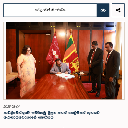
විය. එසේම පිරිමි අනුශූරතාව ප්‍රදීප් රණතුංගගේ නායකත්වයෙන් යුත් "
දියවන්නා රයිඩර්ස් " කණ්ඩායමටත් කාන්තා අනුශූරතාව මිනෝලි මධුශිකාගේ
තවදුරටත් කියවන්න
නායකත්වයෙන් යුත් “වන් ටූ වන් ගර්ල්ස්” කණ්ඩායමටත් හිමිවිය.පාර්ලිමේන්තු
ක්‍රීඩා සමාජය විසින් වාර්ෂිකව සංවිධානය කරනු ලබන මෙම ක්‍රිකට් තරගාවලිය
මෙවර කෝට්ටේ ආනන්ද ශාස්ත්‍රාලීය ක්‍රීඩාංගනයේදී පැවැත්විණි.
පාර්ලිමේන්තුවේ ගරු කථානායක වෛද්‍ය ජගත් වික්‍රමරත්න, පාර්ලිමේන්තුවේ
නියෝජ්‍ය කාරක සභා සභාපතිනි හේමාලි වීරසේකර, පාර්ලිමේන්තුවේ මහ
ලේකම් කුෂානි රෝහණදීර යන මහත්ම මහත්මීන්ගේ ප්‍රධානත්වයෙන් පැවති මෙම
අවස්ථාවට පාර්ලිමේන්තු මන්ත්‍රීවරු පිරිසක් ද එක්ව සිටියහ. තරගයේ
ජයග්‍රාහක කණ්ඩායම්වලට සහ දක්ෂතම ක්‍රීඩක ක්‍රීඩිකාවන්ට කුසලාන සහ
පදක්කම් පිරිනැමීම ගරු කථානායක වෛද්‍ය ජගත් වික්‍රමරත්න සහ ගරු
නියෝජ්‍ය කාරක සභා සභාපතිනි හේමාලි වීරසේකර යන මහත්ම මහත්මීන්ගේ
ප්‍රධානත්වයෙන් පැවැත්විණි. සණස නිර්මාතෘ සහ සභාපති ආචාර්ය පී.ඒ
කිරිවන්දෙනිය, සණස සමිති සංවර්ධන ප්‍රධානි තුසිත් වීරවර්ධන,
පාර්ලිමේන්තුවේ වේත්‍රධාරි කුෂාන් ජයරත්න සහ ආහාරපාන හා ගෘහපාලන
අධ්‍යක්ෂ රාජ් එදිරිසිංහ යන මහත්වරු ඇතුළු පිරිසක් ද මෙම අවස්ථාවට
සහභාගී වුහ.මෙහිදී, PPL 2026 ශූරතාවය දිනාගත් ‘රෝයල් රිසිවර්ස්’
කණ්ඩායමේ සුරංග වික්‍රමආරච්චි, අවසන් මහා තරගේ වීරයා ලෙස නම්
කෙරිණි. එසේම එම කණ්ඩායමේ භවන්ත ශාමික තරගාවලියේ දක්ෂතම පන්දු
යවන්නා ලෙසත් එම කණ්ඩායමේ ජනිත් ආරියතිලක තරගාවලියේ වීරයා ලෙසත්
සම්මානිත විය. එසේම තරගාවලියේ අනුශූරයන් වූ දියවන්නා රයිඩර්ස්
2026-08-04
කණ්ඩායමේ ඒ. ජී සුරේෂ් චතුරංග කුමාරජීව තරගාවලියේ දක්ෂතම පිතිකරු
පාර්ලිමේන්තුවේ සම්මතවූ මූල්‍ය පනත් කෙටුම්පත් තුනකට
බවට පත්විය. තවද ප්‍රථම වරට පිරිනැමූ තරගාවලියේ දක්ෂතම ක්‍රීඩිකාවට හිමි
කථානායකවරයාගේ සහතිකය
සම්මානය දිනාගැනීමට “ගෝල්ඩන් ෆ්ලේම්ස්” කණ්ඩායමේ රුවන්ගා ගමගේ
සමත් විය.PPL 2026 ශූරයන් බවට පත්වූ රෝයල් රිසිවර්ස් කණ්ඩායමට ගයාන්