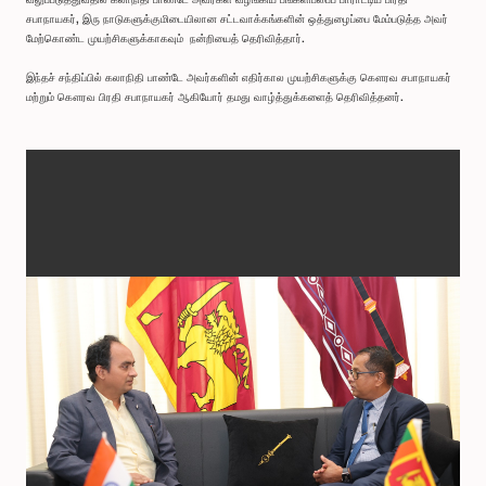
சபாநாயகர், இரு நாடுகளுக்குமிடையிலான சட்டவாக்கங்களின் ஒத்துழைப்பை மேம்படுத்த அவர்
மேற்கொண்ட முயற்சிகளுக்காகவும் நன்றியைத் தெரிவித்தார்.
இந்தச் சந்திப்பில் கலாநிதி பாண்டே அவர்களின் எதிர்கால முயற்சிகளுக்கு கௌரவ சபாநாயகர்
மற்றும் கௌரவ பிரதி சபாநாயகர் ஆகியோர் தமது வாழ்த்துக்களைத் தெரிவித்தனர்.