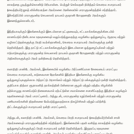
காலத்தை முடித்துக்கொண்டு பிரியாவிடை பெற்றுச் செல்வதன் நிமித்தம் கௌரவ சபாநாயகர்
(வைத்தியர்) ஜகத் விக்கிரமரத்ன அவர்களை அண்மையில் பாராளுமன்றத்தில் சந்தித்தார்.
இச்சந்திப்பில் பாராளுமன்ற செயலாளர் நாயகம் குஷானி ரோஹணதீர அவர்களும்
இணைந்துகொண்டார்.
இந்தியாவுக்கும் இலங்கைக்கும் இடையிலான நட்புறவையும், சட்டவாக்கங்களுக்கிடையில்
காணப்படும் நீண்டகால உறவுகளையும் வலுப்படுத்துவதற்கு வழங்கிய ஒத்துழைப்பு, ஆதரவு மற்றும்
வழிகாட்டுதல்களுக்கு பிரதி உயர்ஸ்தானிகர், கௌரவ சபாநாயகர் அவர்களுக்கு நன்றி
தெரிவித்தரர். இரு நாட்டு சட்டவாக்கங்களுக்கும் இடையிலான ஒத்துழைப்புக்கள் மற்றும்
ஈடுபாடுகளுக்கு பாராளுமன்ற செயலாளர் நாயகம் குஷானி ரோஹணதீர மற்றும் பாராளுமன்ற
அதிகரிரகளுக்கும் அவர் நன்றியைத் தெரிவித்தார்.
கலாநிதி பாண்டே அவர்கள், இலங்கையில் வழங்கிய அர்ப்பணிப்பான சேவையைப் பாராட்டிய
கௌரவ சபாநாயகர், கடுமையான நேரங்களில் இந்தியா இலங்கைக்கு வழங்கிய
ஒத்துழைப்புகளுக்காக அந்நாட்டு அரசாங்கம் மற்றும் அந்நாட்டு மக்களுக்கும் நன்றி தெரிவித்தார்.
குறிப்பாக தித்வா சூறாவளித் தாக்கத்தின் பின்னரான சூழல் மற்றும் மத்திய கிழக்கில்
தற்பொழுது காணப்படும் நிலைமையால் ஏற்பட்டுள்ள சவால்களை சமாளிப்பதற்கு இந்தியா வழங்கும்
உதவிகளையும் அவர் பாராட்டினார். அத்துடன், பாராளுமன்ற உறுப்பினர்கள் மற்றும் பாராளுமன்ற
பணியாளர்களின் திறன்களை மேம்படுத்துவதற்காக நிகழ்ச்சிகள் மற்றும் பயிற்சித்
திட்டங்களுக்கும் சபாநாயகர் நன்றி பாராட்டினார்.
அத்துடன், கலாநிதி பாண்டே அவர்கள், கௌரவ பிரதி சபாநாயகர் (வைத்தியர்) ரிஸ்வி சாலி
அவர்களையும் பாராளுமன்றத்தில் சந்தித்தார். இலங்கையில் பதவி வகித்த காலத்தில் வழங்கிய
ஒத்துழைப்புக்களுக்குப் பிரதி சபாநாயகர் நன்றி தெரிவித்தார். இருதரப்பு உறவுகளை
வலுப்படுத்துவதில் கலாநிதி பாண்டே அவர்கள் வழங்கிய பங்களிப்பைப் பாராட்டிய பிரதி