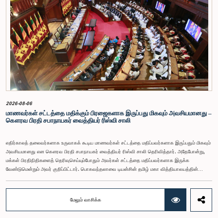
ரீதியான செயல்திறனை மேம்படுத்துதல், நீர் வழங்கல் சேவைகளின் முகாமைத்துவத்தை மேலும்
ஒழுங்குபடுத்துதல் மற்றும் சபையின் பொறுப்புகளை விரிவுபடுத்துதல் ஆகியவை நோக்கமாகக்
கொண்டுள்ளதாக தெரிவிக்கப்பட்டுள்ளது.
2026-08-06
மாணவர்கள் சட்டத்தை மதிக்கும் பிரஜைகளாக இருப்பது மிகவும் அவசியமானது –
கௌரவ பிரதி சபாநாயகர் வைத்தியர் ரிஸ்வி சாலி
எதிர்காலத் தலைவர்களாக உருவாகக் கூடிய மாணவர்கள் சட்டத்தை மதிப்பவர்களாக இருப்பதும் மிகவும்
அவசியமானது என கௌரவ பிரதி சபாநாயகர் வைத்தியர் ரிஸ்வி சாலி தெரிவித்தார். அதேபோன்று,
மக்கள் பிரதிநிதிகளைத் தெரிவுசெய்யும்போதும் அவர்கள் சட்டத்தை மதிப்பவர்களாக இருக்க
வேண்டுமென்றும் அவர் குறிப்பிட்டார். பொகவந்தலாவை டியன்சின் தமிழ் மகா வித்தியாலயத்தின்
மாணவர் பாராளுமன்றத்தின் கன்னி அமர்வு அண்மையில் ஜனாதிபதி செயலகத்தில் அமைந்துள்ள
முன்னாள் பாராளுமன்ற சபா மண்டபத்தில் நடைபெற்றது. இதில் விசேட அதிதியாகக் கலந்துகொண்டு
உரையாற்றும்போதே பிரதி சபாநாயகர் இதனைத் தெரிவித்தார்.பொகவந்தலாவை டியன்சின் தமிழ் மகா
மேலும் வாசிக்க
வித்தியாலயத்தின் மாணவர் பாராளுமன்ற நடவடிக்கைகள் தொடர்பான நடைமுறை அனுபவத்தையும்
ஜனநாயக ஆட்சி செயன்முறை தொடர்பான புரிதலையும் வழங்கும் நோக்கில் ஜனாதிபதி செயலகம்,