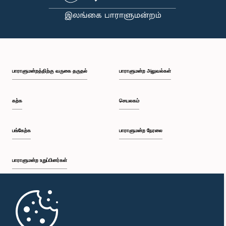
மின்னணு பயணச்சீட்டு (E-Ticket) முறையை மேலும் மேம்படுத்தும் நடவடிக்கைகள் முன்னெடுக்கப்பட்டு
வருவதாகவும் அமைச்சர் தெரிவித்தார்.இலங்கையில் தற்போது நடைமுறையில் உள்ள புகையிரதப்
பாதைகள் நான்கு பிரிவுகளாக வகைப்படுத்தப்பட்டுள்ளன. அதன்படி, ஒற்றை புகையிரதப் பாதை (A)
1,308.707 கிலோமீற்றராகவும், இரட்டைப் புகையிரதப் பாதை (B) 282.912 கிலோமீற்றராகவும்,
மூன்றாவது ரயில் பாதை (C) 40.938 கிலோமீற்றராகவும், நான்காவது புகையிரதப் பாதை (D) 7.580
கிலோமீற்றராகவும் காணப்படுவதுடன், மொத்த புகையிரதப் பாதை நீளம் 1,640.137 கிலோமீற்றராக
உள்ளது.கடந்த ஐந்து ஆண்டுகளில் ரயில் போக்குவரத்து மூலம் (பயணிகள், சரக்கு மற்றும் ஏனைய
சேவைகள்) கிடைத்த வருடாந்த வருமானம் தொடர்பிலும் அமைச்சர் சபையில் தகவல்
பாராளுமன்றத்திற்கு வருகை தருதல்
பாராளுமன்ற அலுவல்கள்
வெளியிட்டார்.அதன்படி, 2021ஆம் ஆண்டில் ரூ. 2,678,724,988.46, 2022ஆம் ஆண்டில் ரூ.
10,335,603,440.66, 2023ஆம் ஆண்டில் ரூ. 16,079,474,195.75, 2024ஆம் ஆண்டில் ரூ.
16,468,344,008.55 மற்றும் 2025ஆம் ஆண்டில் ரூ. 17,165,992,777.48 வருமானமாக
கற்க
செயலகம்
கிடைத்துள்ளதாக கௌரவ அமைச்சர் பிமல் ரத்நாயக்க அவர்கள் தனது பதிலில் மேலும் தெரிவித்தார்.
பங்கேற்க
பாராளுமன்ற நேரலை
பாராளுமன்ற உறுப்பினர்கள்
முதற்பக்கம்