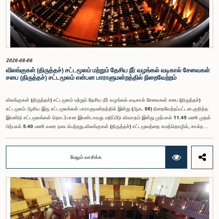
2026-08-06
விலங்குகள் (திருத்தச்) சட்டமூலம் மற்றும் தேசிய நீர் வழங்கல் வடிகால் சேவைகள்
சபை (திருத்தச்) சட்டமூலம் என்பன பாராளுமன்றத்தில் நிறைவேற்றம்
விலங்குகள் (திருத்தச்) சட்டமூலம் மற்றும் தேசிய நீர் வழங்கல் வடிகால் சேவைகள் சபை (திருத்தச்)
சட்டமூலம் ஆகிய இரு சட்டமூலங்கள் பாராளுமன்றத்தில் இன்று (ஆக. 06) நிறைவேற்றப்பட்டன.குறித்த
இரண்டு சட்டமூலங்கள் தொடர்பான இரண்டாவது மதிப்பீடு விவாதம் இன்று முற்பகல் 11.45 மணி முதல்
பிற்பகல் 5.40 மணி வரை நடைபெற்றது.விலங்குகள் (திருத்தச்) சட்டமூலத்தை கமத்தொழில், கால்நடை
வளங்கள், காணி மற்றும் நீர்ப்பாசன அமைச்சர் 2026.07.21 அன்று இலங்கை பாராளுமன்றத்தில்
முதலாம் மதிப்பீட்டிற்காக சமர்ப்பித்திருந்தார்.இச்சட்டமூலத்தின் மூலம், இதற்கு முன்னர் மாடுகள் மற்றும்
எருமைகளைப் போக்குவரத்து செய்வதற்கு மட்டுமே பொருந்தியிருந்த சட்ட ஏற்பாடுகளை மேலும் பல
மேலும் வாசிக்க
வகையான விலங்குகளுக்கும் விரிவுபடுத்துவதற்கு முன்மொழியப்பட்டுள்ளது. இதற்கமைய
எதிர்காலத்தில் பன்றிகள், செம்மறியாடுகள் மற்றும் வெள்ளாடுகளைப் போக்குவரத்து செய்யும்போது உரிய
அனுமதிப்பத்திரத்தைப் பெற்றிருப்பது கட்டாயமாக்கப்படுவதுடன், விலங்குகளிடமிருந்து மனிதர்களுக்கு
பரவக்கூடிய நோய்கள் பரவுவதைத் தடுப்பது இதன் பிரதான நோக்கமாகும்.தேசிய நீர் வழங்கல் வடிகால்
சேவைகள் சபை (திருத்தச்) சட்டமூலம் வீடமைப்பு, நிர்மாணிப்பு மற்றும் நீர் வழங்கல் அமைச்சரினால்
2026.07.21 அன்று இலங்கை பாராளுமன்றத்தில் முதலாம் மதிப்பீட்டிற்காக
சமர்ப்பிக்கப்பட்டது.இச்சட்டமூலத்தின் மூலம், தேசிய நீர் வழங்கல் வடிகால் சேவைகள் சபையின் நிறுவன