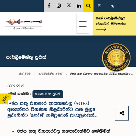
E
|
த
|
මගේ පාර්ලිමේන්තුව
මෙතැනින් පිවිසෙන්න
පාර්ලි‌මේන්තු පුවත්
මුල් පිටුව
පාර්ලි‌මේන්තු පුවත්
රජය සතු ව්‍යාපාර ආයතනවල (SOEs) අභ්‍යන්තර ...
2026-05-15
පුවත් කාණ්ඩ
:
කාරක සභා පුවත්
රජය සතු ව්‍යාපාර ආයතනවල (SOEs)
02
අභ්‍යන්තර විගණන නිලධාරීන්ට සහ මූල්‍ය
ප්‍රධානීන්ට 'කෝප්' කමිටුවෙන් වැඩමුළුවක්...
රජය සතු ව්‍යාපාරවල යහපැවැත්මට ශක්තිමත්