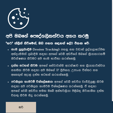
මුල් පිටුව
පාර්ලිමේන්තු ජංගම යෙදුම
අපි ඔබගේ පෞද්ගලිකත්වය අගය කරමු
"හරි" ක්ලික් කිරීමෙන්, ඔබ පහත සඳහන් දේට එකඟ වේ:
සැසි ලුහුබැඳීම (Session Tracking):
පහසු සහ වඩාත් පුද්ගලාරෝපිත
අත්දැකීමක් ලබාදීම සඳහා අපගේ වෙබ් අඩවියේ ඔබගේ ක්‍රියාකාරකම්
නිරීක්ෂණය කිරීමට අපි සැසි භාවිතා කරන්නෙමු.
අප හා සම්බන්ධ වී සිටින්න :
දත්ත සටහන් කිරීම:
අපගේ සේවාවන්හි ආරක්ෂාව සහ ක්‍රියාකාරීත්වය
සහතික කිරීම සඳහා අපි ඔබගේ IP ලිපිනය, උපාංග විස්තර සහ
අනෙකුත් අදාළ දත්ත සටහන් කරගන්නෙමු.
සම්මාන
පරිශීලක හැසිරීම් විශ්ලේෂණය:
අපගේ වෙබ් අඩවිය වැඩිදියුණු කිරීම
සඳහා අපි පරිශීලක හැසිරීම විශ්ලේෂණය කරන්නෙමු. ඒ සඳහා
අපගේ වෙබ් අඩවිය සමඟ ඔබේ අන්තර්ක්‍රියා පිළිබඳ නිර්නාමික දත්ත
පෞද්ගලිකත්ව ප්‍රතිපත්තිය
එකතු කිරීම සිදු කරන්නෙමු.
© ශ්‍රී ලංකා පාර්ලි‌මේන්තුව.
හරි
සියලු හිමිකම් ඇවිරිණි.