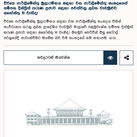
කරුණානායක, රුවන්තිලක ජයකොඩි සහ කදිරවේලු ෂන්මුගම් කුගදාසන් යන
විවෘත පාර්ලිමේන්තු මුලාරම්භය සඳහා වන පාර්ලිමේන්තු සංසදයෙන්
මහත්වරු සහභාගී වූහ.
ගම්පහ දිස්ත්‍රික් තරුණ ප්‍රජාව සඳහා පවත්වනු ලබන වැඩමුළුව
අගෝස්තු 16 වැනිදා
විවෘත පාර්ලිමේන්තු මුලාරම්භය සඳහා වන පාර්ලිමේන්තු සංසදය විසින්
සංවිධානය කරනු ලබන ප්‍රාදේශීය වැඩමුළු මාලාවේ පළමුවැන්න ගම්පහ දිස්ත්‍රික්
තරුණ ප්‍රජාව සඳහා අගෝස්තු 16 වැනිදා මීගමුව ජෙට්වින් බ්ලූ හෝටල්
පරිශ්‍රයේදී පැවැත්වීමට නියමිත බව එම සංසදයේ සම සභාපති ගරු
පාර්ලිමේන්තු මන්ත්‍රී ෂානක්කියන් රාජපුත්තිරන් රාසමාණික්කම් මහතා පැවසීය.ඒ
මහතාගේ ප්‍රධානත්වයෙන් 2026.08.05 දින පැවති එම සංසදයේ රැස්වීමේදී මීට
අදාළ සංවිධාන කටයුතු පිළිබඳව සාකච්ඡා කෙරිණි. තරුණ නියෝජිතයන්ගේ
තවදුරටත් කියවන්න
සහභාගීත්වයෙන් විවෘත පාර්ලිමේන්තු සංකල්පය තවදුරටත් ප්‍රවර්ධනය කිරීමේ
අරමුණින් මෙම වැඩමුළු මාලාව සංවිධානය කෙරෙන අතර සංසදයේ සාමාජික
මන්ත්‍රීවරු මෙන්ම ගම්පහ දිස්ත්‍රික් පාර්ලිමේන්තු මන්ත්‍රීවරුන් ද මෙම අවස්ථාවට
සහභාගී වීමට නියමිතය.මෙම වැඩමුළු මගීන් විශේෂයෙන් තරුණ ප්‍රජාව
පාර්ලිමේන්තු කටයුතු, ව්‍යවස්ථාදායක ක්‍රියාවලිය සහ විවෘත පාර්ලිමේන්තු
මූලධර්ම පිළිබඳ දැනුවත් කිරීම මෙන්ම, පාර්ලිමේන්තුව සහ පුරවැසියන් අතර
සම්බන්ධතාව තවදුරටත් ශක්තිමත් කිරීම ද අපේක්ෂා කෙරේ.මෙම රැස්වීමට
සංසදයේ සාමාජික මන්ත්‍රීවරු සහ වැඩමුළු මාලාව සඳහා අනුග්‍රාහකත්වය
සපයන සංවර්ධන සහකරු වන CII (Coalition for Inclusive Impact)
ආයතනයේ නියෝජිතයෝ එක්ව සිටියහ.මෙම වැඩමුළුව සඳහා සහභාගීවීමට
අපේක්ෂා කරන ගම්පහ දිස්ත්‍රික්කයේ වයස අවු 18 – 35 අතර තරුණ තරුණියන්
https://forms.gle/aVp5UzhLbtPSmVap8 සබැඳිය ඔස්සේ අදාළ පෝරමය
සම්පූර්ණ කොට ලියාපදිංචි විය විය යුතුය.