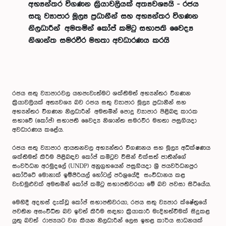
අභ්‍යන්තර විගණන ක්‍රියාවලියක් අත්‍යවශ්‍යයි - රජය
සතු ව්‍යාපාර මූල්‍ය ප්‍රධානීන් සහ අභ්‍යන්තර විගණන
නිලධාරීන් අමතමින් කෝප් කමිටු සභාපති වෛද්‍ය
නිශාන්ත සමරවීර මහතා අවධාරණය කරයි
රජය සතු ව්‍යාපාරවල යහපැවැත්මට ශක්තිමත් අභ්‍යන්තර විගණන
ක්‍රියාවලියක් අත්‍යවශ්‍ය බව රජය සතු ව්‍යාපාර මූල්‍ය ප්‍රධානීන් සහ
අභ්‍යන්තර විගණන නිලධාරීන් අමතමින් පොදු ව්‍යාපාර පිළිබඳ කාරක
සභාවේ (කෝප්) සභාපති වෛද්‍ය නිශාන්ත සමරවීර මහතා පසුගියදා
අවධාරණය කළේය.
රජය සතු ව්‍යාපාර ආයතනවල අභ්‍යන්තර විගණනය සහ මූල්‍ය අධීක්ෂණය
ශක්තිමත් කිරීම පිළිබඳව කෝප් කමිටුව විසින් එක්සත් ජාතීන්ගේ
සංවර්ධන අරමුදලේ (UNDP) අනුග්‍රහයෙන් පසුගියදා ශ්‍රී ජයවර්ධනපුර
කෝට්ටේ මොනාක් ඉම්පීරියල් හෝටල් පරිශ්‍රයේදී සංවිධානය කළ
වැඩමුළුවක් අමතමින් කෝප් කමිටු සභාපතිවරයා මේ බව පවසා සිටියේය.
මෙහිදී අදහස් දැක්වූ කෝප් සභාපතිවරයා, රජය සතු ව්‍යපාර ක්ෂේත්‍රයේ
පවතින අසංවිධිත බව ඉවත් කිරීම සඳහා ක්‍රියාකාරී මැදිහත්වීමක් සිදුකළ
යුතු බවත් රාජ්‍යයට වග කියන නිලධාරීන් ලෙස ඉහළ කාර්ය සාධනයක්