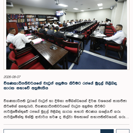
2026-08-07
විගණකාධිපතිවරියගේ වැටුප් අනුමත කිරීමට රජයේ මුදල් පිළිබඳ
කාරක සභාවේ අනුමැතිය
විගණකාධිපති ධුරයේ වැටුප් හා දීමනා සම්බන්ධයෙන් දීර්ඝ වශයෙන් සාකච්ඡා
කිරීමෙන් අනතුරුව, විගණකාධිපතිවරියගේ වැටුප අනුමත කිරීමට
පාර්ලිමේන්තුවේ රජයේ මුදල් පිළිබඳ කාරක සභාව තීරණය කළේය.ඒ ගරු
පාර්ලිමේන්තු මන්ත්‍රී ආචාර්ය හර්ෂ ද සිල්වා මහතාගේ සභාපතිත්වයෙන්, ගරු
නියෝජ්‍ය අමාත්‍යවරුන් වන චතුරංග අබේසිංහ, නිශාන්ත ජයවීර, ගරු
පාර්ලිමේන්තු මන්ත්‍රීවරුන් වන රවී කරුණානායක, නිමල් පලිහේන, විජේසිරි