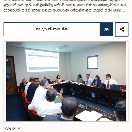
ඉදිරිපත් කර ඇති පාර්ලිමේන්තු තේරීම් කාරක සභා වාර්තා සමාලෝචනය කර,
වාර්තාවක් සකස් කිරීම සඳහා මැතිවරණ සම්බන්ධ නීති (පළාත් සභා ඡන්ද
විමසීමට අදාළ නීති හැර) සමාලෝචනය කර පාර්ලිමේන්තුවට වාර්තා කිරීම සහ
ඒ පිළිබඳ යෝජනා හා නිර්දේශ ඉදිරිපත් කිරීම සඳහා වන පාර්ලිමේන්තු විශේෂ
කාරක සභාව විසින් විශේෂඥ මණ්ඩලයක් පත් කරන ලදී.ඒ මෙම විශේෂ
තවදුරටත් කියවන්න
කාරක සභාව රාජ්‍ය පරිපාලන, පළාත් සභා සහ පළාත් පාලන ගරු අමාත්‍ය
මහාචාර්ය ඒ.එච්.එම්.එච්. අබයරත්න මහතාගේ සභාපතිත්වයෙන්
පාර්ලිමේන්තුවේදී පසුගියදා රැස් වූ අවස්ථාවේදීය.එහිදී 2004, 2007 සහ 2022
වසරවල පාර්ලිමේන්තු තේරීම් කාරක සභා වාර්තා මෙන්ම පුද්ගලයන් හා
සංවිධාන විසින් ඉදිරිපත් කර ඇති යෝජනා 31ක් පදනම් කර ගනිමින් මැතිවරණ
ප්‍රතිසංස්කරණ සම්බන්ධයෙන් දීර්ඝ ලෙස සාකච්ඡා කෙරිණි.සාකච්ඡාවේදී පළාත්
පාලන මැතිවරණ ක්‍රමය සඳහා මිශ්‍ර මැතිවරණ ක්‍රමයක් හඳුන්වා දීම, සුළු පක්ෂ
හා සුළුතර කණ්ඩායම්වල නියෝජනය තහවුරු කිරීම, කාන්තා නියෝජනය
වැඩිදියුණු කිරීම, විද්‍යුත් ඡන්ද ක්‍රමවේදයක් හඳුන්වා දීම සහ කල්තියා ඡන්දය
ප්‍රකාශ කිරීමේ පහසුකම් සැලසීම ඇතුළු යෝජනා පිළිබඳව අවධානය යොමු
විය. එමෙන්ම විදේශගත ශ්‍රී ලාංකිකයන්ට ඡන්ද අයිතිය ලබාදීම සම්බන්ධයෙන්
වන යෝජනා පිළිබඳව ද සලකා බැලුණු අතර, ඒ සඳහා අවශ්‍ය නීතිමය හා
පරිපාලනමය ප්‍රතිපාදන පිළිබඳ වැඩිදුර අධ්‍යයනය කිරීමේ අවශ්‍යතාව
අවධාරණය කෙරිණි.කාරක සභාව විසින් පත් කළ විශේෂඥ මණ්ඩලය මඟින්
ලැබී ඇති යෝජනා 31 සහ පූර්ව පාර්ලිමේන්තු තේරීම් කාරක සභා වාර්තා
විශ්ලේෂණය කර ප්‍රායෝගික නිර්දේශ සහිත වාර්තාවක් සකස් කිරීමට නියමිත
අතර, එම නිර්දේශ සමාලෝචනය කිරීම සඳහා ඉදිරි කටයුතු සිදු කිරීමට කාරක
සභාව තීරණය කළේය.මෙම රැස්වීමට කාරක සභා සාමාජික ගරු අමාත්‍ය
ආචාර්ය උපාලි පන්නිලගේ මහතා සහ ගරු පාර්ලිමේන්තු මන්ත්‍රීවරුන් වන රවී
2026-08-07