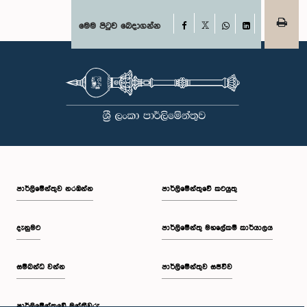
හමුවේ පෙනී සිටිනු ලැබූ අතර, එහිදී, ඔවුන් විසින් සිය හැසිරීම සම්බන්ධයෙන්
අවංකවම සමාව අයැද සිටින බව සඳහන් කෙරිණි. පාර්ලිමේන්තු කාරක
Facebook
මෙම පිටුව බෙදාගන්න
X
සභාවල අධිකාරිය, ගෞරවය සහ ස්ථාපිත ක්‍රියාපටිපාටිවලට ගෞරව කිරීමේ
WhatsApp
LinkedIn
වැදගත්කම පිළිබඳව නිසි අවබෝධයකින් යුතුව තම ක්‍රියාවන්හි බරපතලකම
නිලධාරීන් විසින් අවබෝධ කරගෙන ඇති බව නිරීක්ෂණය කළ ආචාරධර්ම හා
වරප්‍රසාද පිළිබඳ කාරක සභාව සහ පොදු ව්‍යාපාර පිළිබඳ කාරක සභාවේ
සභාපතිවරයා විසින් ඒ පිළිබඳව නිසි පරිදි සලකා බැලීමෙන් අනතුරුව, ඉහත
කී නිලධාරීන්ට සමාව ලබා දෙන ලෙස කරන ලද ඉල්ලීම පිළිගන්නා
ලදී. පාර්ලිමේන්තු කාරක සභා රැස්වීම් සඳහා පෙනී සිටින සියලුම පුද්ගලයන්
සෑම අවස්ථාවකදීම ඉහළම මට්ටමින් ආචාරධර්ම හා හැසිරීම් අනුගමනය
කිරීමත්, පාර්ලිමේන්තු ක්‍රියාපටිපාටීන්ට අනුකූලව කටයුතු කිරීම සහ
පාර්ලිමේන්තුවේ ගරුත්වය හා අධිකාරිය ආරක්ෂා කරමින් කටයුතු කිරීමත්
අපේක්ෂා කරන බව පොදු ව්‍යාපාර පිළිබඳ කාරක සභාව තව දුරටත්
අවධාරණය කරයි. පොදු ව්‍යාපාර පිළිබඳ කාරක සභාව ශ්‍රී ලංකා පාර්ලිමේන්තුව
පාර්ලි‌මේන්තුව නරඹන්න
පාර්ලිමේන්තුවේ කටයුතු
දැනුමට
පාර්ලිමේන්තු මහලේකම් කාර්යාලය
සම්බන්ධ වන්න
පාර්ලිමේන්තුව සජීවීව
පාර්ලි‌මේන්තුවේ මන්ත්‍රීවරු