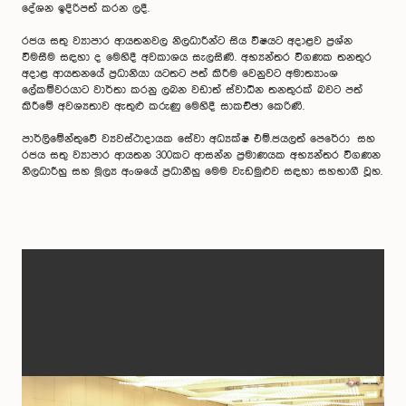
දේශන ඉදිරිපත් කරන ලදී.
රජය සතු ව්‍යාපාර ආයතනවල නිලධාරීන්ට සිය විෂයට අදාළව ප්‍රශ්න
විමසීම සඳහා ද මෙහිදී අවකාශය සැලසිණි. අභ්‍යන්තර විගණක තනතුර
අදාළ ආයතනයේ ප්‍රධානියා යටතට පත් කිරීම වෙනුවට අමාත්‍යාංශ
ලේකම්වරයාට වාර්තා කරනු ලබන වඩාත් ස්වාධීන තනතුරක් බවට පත්
කිරීමේ අවශ්‍යතාව ඇතුළු කරුණු මෙහිදී සාකච්ඡා කෙරිණි.
පාර්ලිමේන්තුවේ ව්‍යවස්ථාදායක සේවා අධ්‍යක්ෂ එම්.ජයලත් පෙරේරා සහ
රජය සතු ව්‍යාපාර ආයතන 300කට ආසන්න ප්‍රමාණයක අභ්‍යන්තර විගණන
නිලධාරීහු සහ මූල්‍ය අංශයේ ප්‍රධානීහු මෙම වැඩමුළුව සඳහා සහභාගී වූහ.