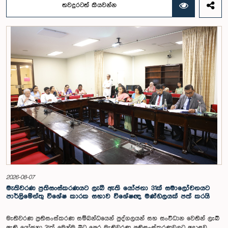
බස්නායක, එම්.කේ.එම්. අස්ලම්, තිලිණ සමරකෝන් සහ චම්පික හෙට්ටිආරච්චි
තවදුරටත් කියවන්න
යන මහත්ම මහත්මීන්ගේ සහභාගීත්වයෙන් මෙම කාරක සභාව
පාර්ලිමේන්තුවේදී පසුගියදා (04) රැස්වූ අවස්ථාවේදීය. ශ්‍රී ලංකා ප්‍රජාතාන්ත්‍රික
සමාජවාදී ජනරජයේ ආණ්ඩුක්‍රම ව්‍යවස්ථාවේ 153(2) ව්‍යවස්ථාව ප්‍රකාරව
විගණකාධිපති ධුරයේ වැටුප් සම්බන්ධයෙන් අදාළ යෝජනාව කාරක සභාවේ
අවධානයට යොමු කර තිබිණි.එහිදී විගණකාධිපතිවරියගේ වගකීම්, රාජ්‍ය මූල්‍ය
අධීක්ෂණය හා විගණන ක්ෂේත්‍රයේ ස්වාධීනත්වය ඇතුළු කරුණු සැලකිල්ලට
ගනිමින් වැටුප් මට්ටම පිළිබඳව කාරක සභා සභාපතිවරයා ඇතුළු මන්ත්‍රීවරුන්
විසින් අදහස් හා යෝජනා ඉදිරිපත් කරන ලදී. ආණ්ඩුක්‍රම ව්‍යස්ථාවේ 170 වෙනි
ව්‍යවස්ථාව ප්‍රකාරව විගණකාධිපති රාජ්‍ය සේවකයකු නොවන බවත් පවත්නා
රාජ්‍ය වැටුප් පරිමාණයෙන් බැහැරව විගණකාධිපතිවරයාගේ වැටුප සඳහා
විශේෂ සැලකිල්ලක් යොමු කළ හැකි බවත් මෙහිදි වැඩිදුරටත් අදහස් දක්වමින්
කාරක සභාව පවසා සිටියේය. යොජිත වැටුප, මීට පෙර සිටි
විගණකාධිපතිවරුන්ගේ වැටුප් ද සලකා බලමින් මෙම තිරණයට එළඹුණ බව
නිලධාරීන් විසින් පවසන ලදී. මිට පෙර, එය ජාතික වැටුප් හා සේවක සංඛ්‍යා
කොමිෂන් සභාවෙන් තිරණය කළ ද වර්තමානයේ එවැනි කොමිසමක් නොමැති
බවත් නිලධාරීහු සදහන් කළහ.විගණකාධිපතිවරිය සඳහා යෝජිත වැටුප්
මට්ටම අනුමත කළ ද, එම තනතුරට පැවරී ඇති වගකීම් සහ කාර්යභාරය
සැලකිල්ලට ගනිමින් වැටුප තවදුරටත් ඉහළ මට්ටමක පැවතිය යුතු බවට කාරක
සභා සභාපතිවරයා ඇතුළු මන්ත්‍රීවරුන්ගේ අදහස විය. ඒ අනුව, අදාළ වැටුප්
2026-08-07
මට්ටම සම්බන්ධයෙන් ඉදිරියේදී තවදුරටත් අවධානය යොමු කර අවශ්‍ය තීරණ
මැතිවරණ ප්‍රතිසංස්කරණයට ලැබී ඇති යෝජනා 31ක් සමාලෝචනයට
ගැනීමේ අවශ්‍යතාව ද කාරක සභාවේදී පෙන්වා දුන් අතර ස්ථිර සහ ස්වධින
පාර්ලිමේන්තු විශේෂ කාරක සභාව විශේෂඥ මණ්ඩලයක් පත් කරයි
වැටුප් හා සේවක සංඛ්‍යා කොමිෂන් සභාවක් ස්ථාපිත කරන ලෙස කාරක
සභාවේ සභාපති යෝජනා කළේය.
මැතිවරණ ප්‍රතිසංස්කරණ සම්බන්ධයෙන් පුද්ගලයන් සහ සංවිධාන වෙතින් ලැබී
ඇති යෝජනා 31ක් මෙන්ම මීට පෙර මැතිවරණ ප්‍රතිසංස්කරණවලට අදාළව