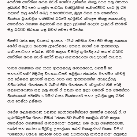
පෙන්වීම අපේක්ෂා කරන බවත් පෙන්වා දුන්නේය. සියලු රජය සතු ව්‍යාපාර
ප්‍රධානීන් මීට පෙර කැඳවා සාර්ථක වැඩමුළුවක් පැවැත්වීමට හැකි වූ බව
සඳහන් කළ කෝප් කමිටු සභාපතිවරයා, මූල්‍ය විනය සහ අභ්‍යන්තර
විගණන ක්‍රියාවලිය ශක්තිමත් කිරීමේ අරමුණින් මෙලෙස සියලු ආයතනවල
අභ්‍යන්තර විගණන නිලධාරීන් සහ මූල්‍ය ප්‍රධානීන් කැඳවා දැනුවත් කිරීමක්
සිදු කිරීමට තීරණය කළ බවත් පවසා සිටියේය.
එසේම රජය සතු ව්‍යාපාර ආයතන 457ක් පවතින නිසා එම සියලු ආයතන
කෝප් කමිටුවට කැඳවීම ප්‍රායෝගිකව අපහසු බැවින් එම ආයතනවල
කාර්යසාධනය පරීක්ෂා කිරීම සඳහා ඩිජිටල් ක්‍රමවේදයක් සකස් කිරීමට
අපේක්ෂා කරන බවත් කෝප් කමිටු සභාපතිවරයා වැඩිදුරටත් පැවසීය.
"රාජ්‍ය විගණනය සහ රාජ්‍ය ආයතනවල කාර්යභාරය, වගකීම් හා
සහයෝගීතාව" පිළිබඳ විගණකාධිපති සමුදිකා ජයරත්න මහත්මිය මෙහිදී
සිය දේශනය ඉදිරිපත් කළාය. රජය සතු ආයතනයන්හි අරමුදල්වල
හිමිකරුවන් මහජනතාව බැවින් ඒවා මහජනතාව වෙනුවෙන් නිසි පරිදි
කළමනාකරණය කළ යුතු බවත් ඒ සඳහා නිසි මූල්‍ය විනයක් සහ අභ්‍යන්තර
විගණනයක් පවත්වා ගනිමින් රාජ්‍ය විගණනයට සහය ලබාදිය යුතු බවත්
ඇය පෙන්වා දුන්නාය.
එසේම කළමනාකරණ විගණන දෙපාර්තමේන්තුවේ අධ්‍යක්ෂ ජනරාල් ඒ. පී
කුරුම්බලපිටිය මහතා විසින් “ජනතාවට වගවීම තහවුරු කිරීම සඳහා
අභ්‍යන්තර විගණනයේ කාර්යභාරය” පිළිබඳව සහ හිටපු විගණකාධිපති,
කෝප් සහ කෝපා කමිටුවල උපදේශක සරත් මායාදුන්නේ මහතා විසින්
“ජනතාවට වගවීම කෙරෙහි රජය සතු ව්‍යාපාරවල කාර්යභාරය” පිළිබඳව