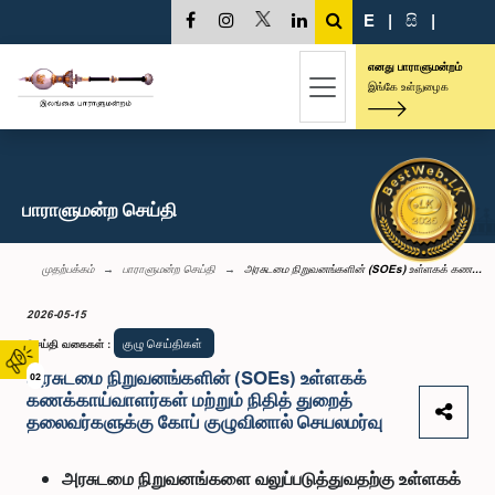
E
|
සි
|
எனது பாராளுமன்றம்
இங்கே உள்நுழைக
பாராளுமன்ற செய்தி
முதற்பக்கம்
பாராளுமன்ற செய்தி
அரசுடமை நிறுவனங்களின் (SOEs) உள்ளகக் கண...
2026-05-15
குழு செய்திகள்
செய்தி வகைகள்
:
அரசுடமை நிறுவனங்களின் (SOEs) உள்ளகக்
02
கணக்காய்வாளர்கள் மற்றும் நிதித் துறைத்
தலைவர்களுக்கு கோப் குழுவினால் செயலமர்வு
அரசுடமை நிறுவனங்களை வலுப்படுத்துவதற்கு உள்ளகக்