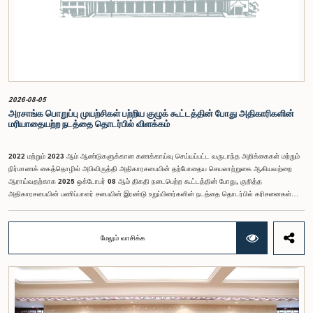
2026-08-05
அரசாங்க பொறுப்பு முயற்சிகள் பற்றிய குழுக் கூட்டத்தின் போது அதிகாரிகளின்
மரியாதையற்ற நடத்தை தொடர்பில் விளக்கம்
2022 மற்றும் 2023 ஆம் ஆண்டுகளுக்கான கணக்காய்வு செய்யப்பட்ட வருடாந்த அறிக்கைகள் மற்றும்
நிர்மாணக் கைத்தொழில் அபிவிருத்தி அதிகாரசபையின் தற்போதைய செயலாற்றுகை ஆகியவற்றை
ஆராய்வதற்காக 2025 ஒக்டோபர் 08 ஆம் திகதி நடைபெற்ற கூட்டத்தின் போது, குறித்த
அதிகாரசபையின் பணிப்பாளர் சபையின் இரண்டு உறுப்பினர்களின் நடத்தை தொடர்பில் கரிசனைகள்
எழுந்தன என்பதை அரசாங்க பொறுப்பு முயற்சிகள் பற்றிய குழு பொதுமக்களுக்கு
அறியத்தருகின்றது. பாராளுமன்றக் குழுக்களின் முன் சமூகமளிக்கும் போது பின்பற்ற வேண்டியதாக
நிர்ணயிக்கப்பட்ட ஆடை நடைமுறைக்கு இணங்காத வகையிலேயே அதிகாரிகளில் ஒருவர்
மேலும் வாசிக்க
இக்கூட்டத்தில் கலந்துகொண்டார் என்பதைக் குழு அவதானித்தது. மேலும், தாபிக்கப்பட்ட பாராளுமன்ற
நடைமுறை மற்றும் ஒழுங்குமுறைகளுக்கு முரணான வகையில், தவிசாளரின் முன் அனுமதியைப்
பெறாமலேயே இரு அதிகாரிகளும் குழுவின் நடவடிக்கைகளிலிருந்து வெளியேறினர். இச்சம்பவங்களைத்
தொடர்ந்து, அரசாங்க பொறுப்பு முயற்சிகள் பற்றிய குழுவின் கௌரவ தவிசாளரினால் எழுப்பப்பட்ட
சிறப்புரிமைப் பிரச்சினையினையடுத்து, பாராளுமன்றத்தை அவமதித்தமை தொடர்பான
குற்றச்சாட்டுகளின் பேரில் இரு அதிகாரிகளும் 2026 பெப்ரவரி 17 ஆம் திகதி ஒழுக்கநெறிகள் மற்றும்