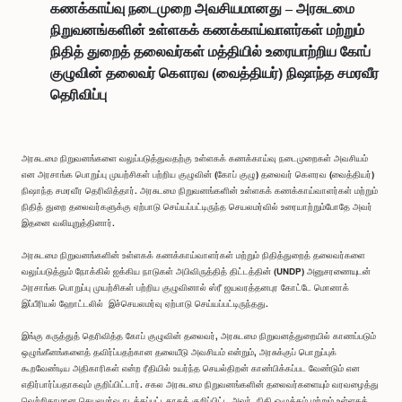
கணக்காய்வு நடைமுறை அவசியமானது – அரசுடமை
நிறுவனங்களின் உள்ளகக் கணக்காய்வாளர்கள் மற்றும்
நிதித் துறைத் தலைவர்கள் மத்தியில் உரையாற்றிய கோப்
குழுவின் தலைவர் கௌரவ (வைத்தியர்) நிஷாந்த சமரவீர
தெரிவிப்பு
அரசுடமை நிறுவனங்களை வலுப்படுத்துவதற்கு உள்ளகக் கணக்காய்வு நடைமுறைகள் அவசியம்
என அரசாங்க பொறுப்பு முயற்சிகள் பற்றிய குழுவின் (கோப் குழு) தலைவர் கௌரவ (வைத்தியர்)
நிஷாந்த சமரவீர தெரிவித்தார். அரசுடமை நிறுவனங்களின் உள்ளகக் கணக்காய்வாளர்கள் மற்றும்
நிதித் துறை தலைவர்களுக்கு ஏற்பாடு செய்யப்பட்டிருந்த செயலமர்வில் உரையாற்றும்போதே அவர்
இதனை வலியுறுத்தினார்.
அரசுடமை நிறுவனங்களின் உள்ளகக் கணக்காய்வாளர்கள் மற்றும் நிதித்துறைத் தலைவர்களை
வலுப்படுத்தும் நோக்கில் ஐக்கிய நாடுகள் அபிவிருத்தித் திட்டத்தின் (UNDP) அனுசரணையுடன்
அரசாங்க பொறுப்பு முயற்சிகள் பற்றிய குழுவினால் ஸ்ரீ ஜயவரத்தனபுர கோட்டே மொனாக்
இப்பீரியல் ஹோட்டலில் இச்செயலமர்வு ஏற்பாடு செய்யப்பட்டிருந்தது.
இங்கு கருத்துத் தெரிவித்த கோப் குழுவின் தலைவர், அரசுடமை நிறுவனத்துறையில் காணப்படும்
ஒழுங்கீனங்களைத் தவிர்ப்பதற்கான தலையீடு அவசியம் என்றும், அரசுக்குப் பொறுப்புக்
கூறவேண்டிய அதிகாரிகள் என்ற ரீதியில் உயர்ந்த செயல்திறன் காண்பிக்கப்பட வேண்டும் என
எதிர்பார்ப்பதாகவும் குறிப்பிட்டார். சகல அரசுடமை நிறுவனங்களின் தலைவர்களையும் வரவழைத்து
வெற்றிகரமான செயலமர்வு நடத்தப்பட்டதாகக் குறிப்பிட்ட அவர், நிதி ஒழுக்கம் மற்றும் உள்ளகக்