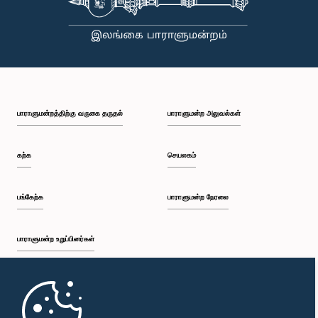
இவ்வாறான காலநிலை மாற்றங்கள் ஏற்படக்கூடும் என்பதால், அவற்றை வெற்றிகரமாக
எதிர்கொள்வதற்காக ‘அனர்த்த முகாமைத்துவ சட்டபூர்வ நிதியத்தை’ வலுப்படுத்துவதன்
முக்கியத்துவத்தை குழுவின் தலைவர் வலியுறுத்தினார்.அத்துடன், கணக்காய்வாளர் நாயகத்தின்
சம்பளத்தை நிர்ணயிப்பது தொடர்பிலும் குழுவில் விரிவாகக் கலந்துரையாடப்பட்டது. அரச சேவையின்
சம்பளக் கட்டமைப்பு மற்றும் அது தொடர்பான விடயங்கள் குறித்தும் இதன்போது கருத்துப் பரிமாற்றங்கள்
இடம்பெற்றதுடன், இது தொடர்பில் இறுதித் தீர்மானமொன்றை மேற்கொள்வதற்காக எதிர்வரும்
தினமொன்றில் மீண்டும் கலந்துரையாடுவதற்கு குழு தீர்மானித்தது.
பாராளுமன்றத்திற்கு வருகை தருதல்
பாராளுமன்ற அலுவல்கள்
கற்க
செயலகம்
பங்கேற்க
பாராளுமன்ற நேரலை
பாராளுமன்ற உறுப்பினர்கள்
முதற்பக்கம்