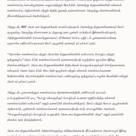
கணக்காய்வு செயன்முறையை வலுப்படுத்தும் நோக்கில் அனைத்து நிறுவனங்களின் உள்ளகக்
கணக்காய்வு அதிகாரிகள் மற்றும் நிதித் துறைத் தலைவர்களை அழைத்து விளக்கமளிக்கத்
தீர்மானித்ததாகவும் தெரிவித்தார்.
அத்துடன், 457 அரசுடமை நிறுவனங்கள் காணப்படுவதால் அனைத்து நிறுவனங்களையும் கோப்
குழுவுக்கு அழைத்து விசாரணை நடத்துவது நடைமுறைச் சாத்தியம் இல்லையென்பதால்,
அந்நிறுவனங்களின் செயலாற்றுகையைப் பரிசீலனை செய்ய டிஜிட்டல் முறைமையொன்றை
உருவாக்க எதிர்பார்ப்பதாகவும் கோப் குழுவின் தலைவர் சுட்டிக்காட்டினர்.
“அரசாங்க கணக்காய்வு மற்றும் அரசாங்க நிறுவனங்களின் வகிபாகம், பொறுப்பு மற்றும்
ஒத்துழைப்பு” தொடர்பில் கணக்காய்வாளர் தலைமையதிபதி சமுத்திகா ஜயரத்ன இங்கு
விளக்கமளித்தார். அரசுடமை நிறுவனங்களின் நிதியங்கள் பொதுமக்களுக்குச் சொந்தமானவை
என்பதால் அவை தொடர்பில் உரிய நிதி ஒழுக்கம் மற்றும் உள்ளகக் கணக்காய்வுகளை
மேற்கொண்டு அரசாங்கத்தின் கணக்காய்வுப் பணிகளுக்கு ஒத்துழைப்பு வழங்க வேண்டும் என்றும்
அவர் சுட்டிக்காட்டினார்.
அத்துடன், முகாமைத்துவ கணக்காய்வு திணைக்களத்தின் பணிப்பாளர் நாயகம்
ஏ.பி.குறும்பலாப்பிட்டிய, “பொது மக்களுக்குப் பொறுப்புக் கூறலை உறுதிப்படுத்த உள்ளகக்
கணக்காய்வின் வகிபாகம்” எனும் தலைப்பில் விளக்கமளித்தார். கோப் மற்றும் கோபா குழுக்களின்
ஆலோசகர், முன்னாள் கணக்காய்வாளர் தலைமையதிபதி சரத் மாயாதுன்னே அவர்கள்,
“பொதுமக்களுக்குப் பொறுப்புக் கூறுவதில் அரசுடமை நிறுவனங்களின் பங்கு” எனும் தலைப்பில்
விளக்க உரை நிகழ்த்தினார்.
அரசுடமை நிறுவனங்களின் அதிகாரிகளுக்கு சந்தேகங்களைத் தீர்ப்பதற்கான அவகாசமும் இங்கு