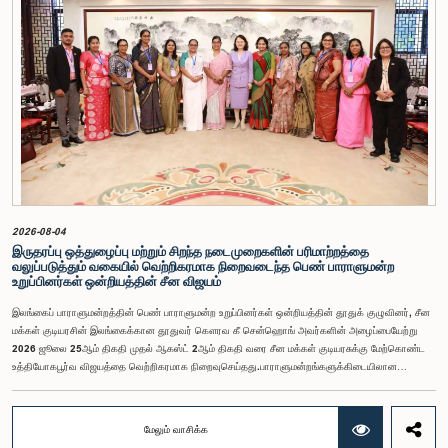
சிறப்புரிமைகள் பற்றிய குழுவின் முன்னிலையில் ஆஜராகினர். இந்த நடவடிக்கைகளின் போது, அவர்கள்
தமது நடத்தைக்காக மனப்பூர்வமான மன்னிப்பைக் கோரினர். உரிய பரிசீலனையின் பின்னர்,
அதிகாரிகள் தமது செயல்களின் தீவிரத்தை ஏற்றுக்கொண்டுள்ளார்கள் என்பதையும், பாராளுமன்றக்
குழுக்களின் அதிகாரம், கௌரவம் மற்றும் தாபிக்கப்பட்ட நடைமுறைகளை மதிப்பதன்
முக்கியத்துவத்தைப் புரிந்துள்ளமையை வெளிப்படுத்தியுள்ளனர் என்பதையும் கவனத்திற்கொண்டு,
ஒழுக்கநெறிகள் மற்றும் சிறப்புரிமைகள் பற்றிய குழுவானது அரசாங்க பொறுப்பு முயற்சிகள் பற்றிய
குழுவின் தவிசாளருடன் இணைந்து அவர்களது மன்னிப்பை ஏற்றுக்கொண்டது.பாராளுமன்றக்
குழுக்களின் முன்னிலையில் ஆஜராகும் அனைத்து தனிநபர்களும் மிக உயர்ந்த நடத்தை தரநிலைகளைக்
கடைப்பிடிக்க வேண்டும், நாடாளுமன்ற நடைமுறைகளுக்கு இணங்க வேண்டும் மற்றும் எல்லா
நேரங்களிலும் நாடாளுமன்றத்தின் கண்ணியம் மற்றும் அதிகாரத்தை நிலைநிறுத்த வேண்டும் என்று
இந்தக் குழு வலியுறுத்த விரும்புகிறது.அரசாங்க பொறுப்பு முயற்சிகள் பற்றிய குழுஇலங்கை
பாராளுமன்றம்
2026-08-04
இருதரப்பு ஒத்துழைப்பு மற்றும் சிறந்த நடைமுறைகளின் பரிமாற்றத்தை
வலுப்படுத்தும் வகையில் வெற்றிகரமாக நிறைவடைந்த பெண் பாராளுமன்ற
உறுப்பினர்கள் ஒன்றியத்தின் சீன விஜயம்
இலங்கைப் பாராளுமன்றத்தின் பெண் பாராளுமன்ற உறுப்பினர்கள் ஒன்றியத்தின் தூதுக் குழுவினர், சீன
மக்கள் குடியரசின் இலங்கைக்கான தூதுவர் கௌரவ கீ சென்ஹொங் அவர்களின் அழைப்பையேற்று
2026 ஜூலை 25ஆம் திகதி முதல் ஆகஸ்ட் 2ஆம் திகதி வரை சீன மக்கள் குடியரசுக்கு மேற்கொண்ட
உத்தியோகபூர்வ விஜயத்தை வெற்றிகரமாக நிறைவுசெய்தது.பாராளுமன்றங்களுக்கிடையிலான
ஒத்துழைப்பை வலுப்படுத்துதல், பெண்களின் தலைமைத்துவத்தை ஊக்குவித்தல் மற்றும் இலங்கைக்கும்
சீனாவுக்கும் இடையிலான இருதரப்பு உறவுகளை மேலும் மேம்படுத்துதல் இந்த விஜயத்தின்
நோக்கங்களாக அமைந்தன.சீனாவுக்கு விஜயம் மேற்கொண்ட தூதுக் குழுவிற்கு கௌரவ மகளிர் மற்றும்
மேலும் வாசிக்க
சிறுவர் அலுவல்கள் அமைச்சர் சரோஜா சாவித்திரி போல்ராஜ் அவர்கள் தலைமைதாங்கியதுடன், இதில்