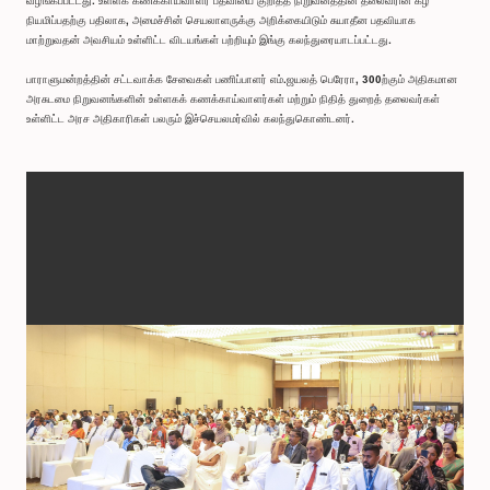
வழங்கப்பட்டது. உள்ளக கணக்காய்வாளர் பதவியை குறித்த நிறுவனத்தின் தலைவரின் கீழ்
நியமிப்பதற்கு பதிலாக, அமைச்சின் செயலாளருக்கு அறிக்கையிடும் சுயாதீன பதவியாக
மாற்றுவதன் அவசியம் உள்ளிட்ட விடயங்கள் பற்றியும் இங்கு கலந்துரையாடப்பட்டது.
பாராளுமன்றத்தின் சட்டவாக்க சேவைகள் பணிப்பாளர் எம்.ஜயலத் பெரேரா, 300ற்கும் அதிகமான
அரசுடமை நிறுவனங்களின் உள்ளகக் கணக்காய்வாளர்கள் மற்றும் நிதித் துறைத் தலைவர்கள்
உள்ளிட்ட அரச அதிகாரிகள் பலரும் இச்செயலமர்வில் கலந்துகொண்டனர்.