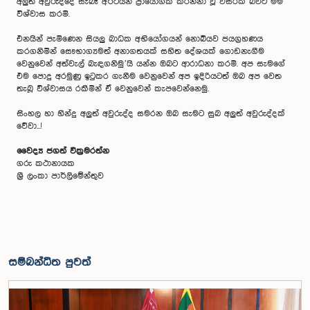
අලුත් අවුරුද්දේ සැබෑ අර්ථයන් ප්‍රායෝගික කරන්නා වූ වසරක් බවට මම
විශ්වාස කරමි.
එනයින් පැමිණෙන සියලු බාධක අභියෝගයන් නොබියව ජයග්‍රහණය
කරගනිමින් සෞභාග්‍යමත් අනාගතයක් සහිත දේශයක් ගොඩනැගීම
වෙනුවෙන් අත්වැල් බැඳගනිමු’යි යන්න ඔබට ආරාධනා කරමි. අප සැමගේ
එම පොදු අරමුණු ඉටුකර ගැනීම වෙනුවෙන් අප ඉදිරියටත් ඔබ අප වෙත
තැබූ විශ්වාසය රකිමින් ඒ වෙනුවෙන් කැපවෙන්නෙමු.
සිංහල හා හින්දු අලුත් අවුරුද්ද සමරන ඔබ සැමට සුබ අලුත් අවුරුද්දක්
වේවා...!
වෛද්‍ය ජගත් වික්‍රමරත්න
ගරු කථානායක
ශ්‍රී ලංකා පාර්ලිමේන්තුව
සම්බන්ධිත පුවත්