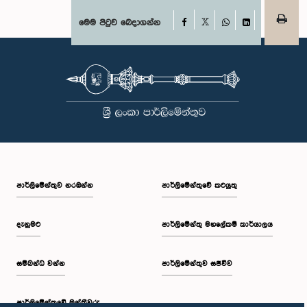
අන්තර්ක්‍රියාකාරී සාකච්ඡාවකට ද එක් විය.
Facebook
මෙම පිටුව බෙදාගන්න
X
WhatsApp
LinkedIn
පාර්ලි‌මේන්තුව නරඹන්න
පාර්ලිමේන්තුවේ කටයුතු
දැනුමට
පාර්ලිමේන්තු මහලේකම් කාර්යාලය
සම්බන්ධ වන්න
පාර්ලිමේන්තුව සජීවීව
පාර්ලි‌මේන්තුවේ මන්ත්‍රීවරු