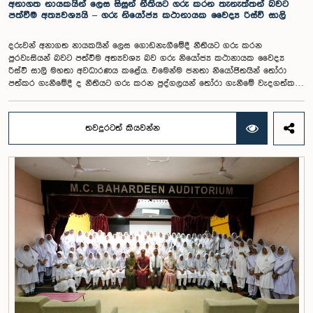
අනාගත නායකයින් ලෙස ‍සිසුන් නීතියට ගරු කරන තැනැත්තන් බවට
පත්වීම අත්‍යවශ්‍යයි – ගරු නියෝජ්‍ය කථානායක වෛද්‍ය රිස්වි සාලි
දරුවන් අනාගත නායකයින් ලෙස ‍ගොඩනැගීමේදී නීතියට ගරු කරන
පුරවැසියන් බවට පත්වීම අත්‍යවශ්‍ය බව ගරු නියෝජ්‍ය කථානායක වෛද්‍ය
රිස්වි සාලි මහතා අවධාරණය කළේය. එමෙන්ම ජනතා නියෝජිතයින් තෝරා
පත්කර ගැනීමේදී ද නීතියට ගරු කරන පුද්ගලයන් තෝරා ගැනීමේ වැදගත්කම
ද ඔහු පෙන්වා දුන්නේය.ජනාධිපති ලේකම් කාර්යාල පරිශ්‍රයේ පිහිටි පැරණි
පාර්ලිමේන්තු සභා ගර්භයේදී පසුගියදා පැවති බොගවන්තලාව ටියෙන්සින්
දමිල මහා විදයාලයේ ශිෂ්‍ය පාර්ලිමේන්තුවේ මංගල සභාවාරයට ප්‍රධාන
තවදුරටත් කියවන්න
ආරාධිත අමුත්තා ලෙස එක්වෙමින් නියෝජ්‍ය කථානායකවරයා මේ අදහස් පළ
කළේය.බොගවන්තලාව ටියෙන්සින් දෙමළ මහා විද්‍යාලයේ ශිෂ්‍ය ශිෂ්‍යාවන් වෙත
පාර්ලිමේන්තු කටයුතු පිළිබඳ ප්‍රායෝගික අත්දැකීම් සහ ප්‍රජාතන්ත්‍රවාදී පාලන
ක්‍රියාවලිය පිළිබඳ අවබෝධයක් ලබාදීමේ අරමුණින් ජනාධිපති ලේකම්
කාර්යාලය, ශ්‍රී ලංකා පාර්ලිමේන්තුවේ සන්නිවේදන දෙපාර්තමේන්තුව සහ
අධ්‍යාපන අමාත්‍යාංශය එක්ව මෙම වැඩසටහන සංවිධානය කර තිබිණි.මෙහිදී
වැඩිදුරටත් අදහස් දැක්වූ නියෝජ්‍ය කථානායකවරයා දරුවන් සිසු අවධියේ
සිටම විනයට ප්‍රමුඛත්වය ලබාදිය යුතු බවත්, දෙමාපියන්, ගුරුවරුන් ඇතුළු
වැඩිහිටියන්ට ගරු කරමින් ජීවිතයේ දුෂ්කරතා හඳුනාගෙන ඉදිරියට යාම සඳහා
කැපවිය යුතු බවත් අවධාරණය කළේය.මෙම අවස්ථාවට එක්වූ ගරු නියෝජ්‍ය
කාරක සභා සභාපතිනි හේමාලි වීරසේකර මහත්මිය, වතුකර ප්‍රජාව නියෝජනය
කරන සිසුන් විවිධ අභියෝග මධ්‍යයේ අධ්‍යාපනය හදාරමින් රටේ සංවර්ධනයට
දායක වන බවත්, විෂය නිර්දේශයට පමණක් සීමා නොවී නායකත්වය,
කණ්ඩායම් හැකියාව සහ තීරණ ගැනීමේ කුසලතා වර්ධනය කර ගැනීම තුළින්
සිසුන්ගේ අනාගතය තවදුරටත් සාර්ථක කරගත හැකි බවත් සිසුන් අමතමින්