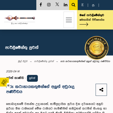
E
|
த
|
මගේ පාර්ලිමේන්තුව
මෙතැනින් පිවිසෙන්න
පාර්ලි‌මේන්තු පුවත්
මුල් පිටුව
පාර්ලි‌මේන්තු පුවත්
ගරු කථානායකතුමන්ගේ අලුත් අවුරුදු පණිවිඩය
2026-04-14
පුවත් කාණ්ඩ
:
පුවත්
02
ගරු කථානායකතුමන්ගේ අලුත් අවුරුදු
පණිවිඩය
සොබාදහමේ වසන්ත උදානයත්, සාම්ප්‍රදායික සූර්ය දින දර්ශනයට අනුව
සූර්යා මීන රාශියෙන් මේශ රාශියට පැමිණීමත් සනිටුහන් කරමින් සිංහල හා