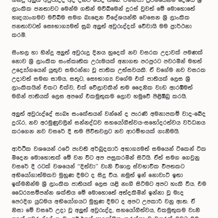
හින්දු අලුත් අවුරුද්ද අද දිනට යෙදී තිබේ. එමනිසා ප්‍රථමයෙන්ම දේශීය ශ්‍රී
ලාංකික ජනතාවට මෙන්ම ගතින් මව්බිමෙන් දුරස් වුවත් මේ මොහොතේ
හෘදයාංගමව මව්බිම සමග බැ‍ඳෙන විදේශයන්හී වෙසෙන ශ්‍රී ලාංකික
ජනතාවටත් සෞභාග්‍යමත් සුබ අලුත් අවුරුද්දක් වේවායි මම ප්‍රාර්ථනා
කරමි.
සිංහල හා හින්දු අලුත් අවුරුදු දිනය හුදෙක් නව වසරක උදාවක් පමණක්
නොව ශ්‍රී ලාංකික සංස්කෘතික උරුමයක් අනාගත පරපුරට පවරමින් මහත්
උද්‍යෝගයෙන් යුතුව සමරන්නා වූ ජාතික උත්සවයකි. ඒ වගේම නව වසරක
උදාවත් සමඟ සාමය, සතුට, සෞභාග්‍ය වගේම එක් ජාතියක් ලෙස ශ්‍රී
ලාංකිකයින් එකට එක්ව, එක් වේලාවකින් තම දෛනික වැඩ ඇරඹීමත්
මගින් ජාතියක් ලෙස අපගේ එකමුතුකම ලොව හමුවේ පිළිඹිබු කරයි.
අලුත් අවුරුද්දේ සැබෑ සංකේතයන් වන්නේ ද පැරණි අමනාපකම් වාද-බේද
දුරැර, නව අරමුණුවලින් සන්නද්ධව සහයෝගීත්වය-සහෝදරත්වය වර්ධනය
කරගෙන නව වසරේ දී තම ජිවිතවලට නව ආරම්භයක් ගැනීමයි.
ආර්ථීක වශයෙන් රටේ පැවති අර්බුදකාරි අභාග්‍යමත් සමයෙන් ටිකෙන් ටික
මිදෙන මොහොතක් මේ වන විට අප පසුකරමින් සිටියි. ඒත් සමග ගෙවුනු
වසරේ දී රටක් වශයෙන් “දිත්වා” වැනි විශාල ස්වභාවික විපතකට
අභියෝගාත්මකව මුහුණ දීමට ද සිදු විය. නමුත් ඉන් නොවැටී ඉතා
ඉක්මනින්ම ශ්‍රී ලාංකික ජාතියක් ලෙස යළි නැගී සිටීමට අපට හැකි විය. එම
ධෛර්‍යසම්පන්න ශක්තිය මේ මොහොතේ අත්දකිමින් ඉන්නා වූ මැද
පෙරදිග යුධමය අභියෝගයට මුහුණ දීමට ද අපට උපකාරී වනු ඇත. ඒ
නිසා මේ වසරේ උදා වූ අලුත් අවුරුද්ද, සහයෝගීත්වය, එකමුතුකම වැනි