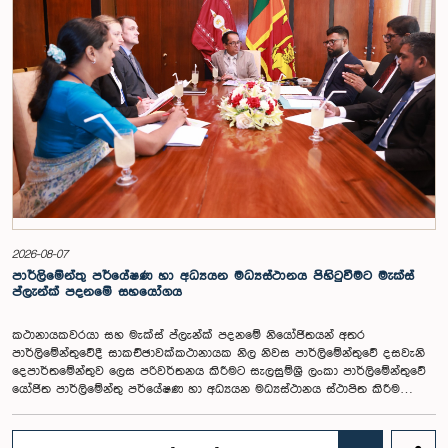
2026-08-07
පාර්ලිමේන්තු පර්යේෂණ හා අධ්‍යයන මධ්‍යස්ථානය පිහිටුවීමට මැක්ස්
ප්ලැන්ක් පදනමේ සහයෝගය
කථානායකවරයා සහ මැක්ස් ප්ලැන්ක් පදනමේ නියෝජිතයන් අතර
පාර්ලිමේන්තුවේදී සාකච්ඡාවක්කථානායක නිල නිවස පාර්ලිමේන්තුවේ දසවැනි
දෙපාර්තමේන්තුව ලෙස පරිවර්තනය කිරීමට සැලසුම්ශ්‍රී ලංකා පාර්ලිමේන්තුවේ
යෝජිත පාර්ලිමේන්තු පර්යේෂණ හා අධ්‍යයන මධ්‍යස්ථානය ස්ථාපිත කිරීම
සඳහා ඉදිරි ක්‍රියාමාර්ග පිළිබඳව ගරු කථානායක වෛද්‍ය ජගත් වික්‍රමරත්න
මහතා සහ මැක්ස් ප්ලැන්ක් පදනම (Max Planck Foundation for
International Peace and the Rule of Law) අතර විශේෂ සාකච්ඡාවක් ඊයේ