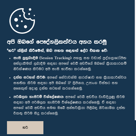
මුල් පිටුව
පාර්ලිමේන්තු ජංගම යෙදුම
අපි ඔබගේ පෞද්ගලිකත්වය අගය කරමු
"හරි" ක්ලික් කිරීමෙන්, ඔබ පහත සඳහන් දේට එකඟ වේ:
සැසි ලුහුබැඳීම (Session Tracking):
පහසු සහ වඩාත් පුද්ගලාරෝපිත
අත්දැකීමක් ලබාදීම සඳහා අපගේ වෙබ් අඩවියේ ඔබගේ ක්‍රියාකාරකම්
නිරීක්ෂණය කිරීමට අපි සැසි භාවිතා කරන්නෙමු.
අප හා සම්බන්ධ වී සිටින්න :
දත්ත සටහන් කිරීම:
අපගේ සේවාවන්හි ආරක්ෂාව සහ ක්‍රියාකාරීත්වය
සහතික කිරීම සඳහා අපි ඔබගේ IP ලිපිනය, උපාංග විස්තර සහ
අනෙකුත් අදාළ දත්ත සටහන් කරගන්නෙමු.
සම්මාන
පරිශීලක හැසිරීම් විශ්ලේෂණය:
අපගේ වෙබ් අඩවිය වැඩිදියුණු කිරීම
සඳහා අපි පරිශීලක හැසිරීම විශ්ලේෂණය කරන්නෙමු. ඒ සඳහා
අපගේ වෙබ් අඩවිය සමඟ ඔබේ අන්තර්ක්‍රියා පිළිබඳ නිර්නාමික දත්ත
පෞද්ගලිකත්ව ප්‍රතිපත්තිය
එකතු කිරීම සිදු කරන්නෙමු.
© ශ්‍රී ලංකා පාර්ලි‌මේන්තුව.
හරි
සියලු හිමිකම් ඇවිරිණි.
නිර්මාණය සහ සංවර්ධනය
TekGeeks