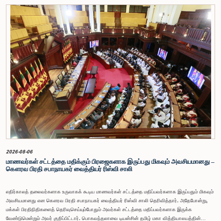
அனுமதிப்பத்திரத்தைப் பெற்றிருப்பது கட்டாயமாக்கப்படுவதுடன், விலங்குகளிடமிருந்து மனிதர்களுக்கு
பரவக்கூடிய நோய்கள் பரவுவதைத் தடுப்பது இதன் பிரதான நோக்கமாகும்.தேசிய நீர் வழங்கல் வடிகால்
சேவைகள் சபை (திருத்தச்) சட்டமூலம் வீடமைப்பு, நிர்மாணிப்பு மற்றும் நீர் வழங்கல் அமைச்சரினால்
2026.07.21 அன்று இலங்கை பாராளுமன்றத்தில் முதலாம் மதிப்பீட்டிற்காக
சமர்ப்பிக்கப்பட்டது.இச்சட்டமூலத்தின் மூலம், தேசிய நீர் வழங்கல் வடிகால் சேவைகள் சபையின் நிறுவன
ரீதியான செயல்திறனை மேம்படுத்துதல், நீர் வழங்கல் சேவைகளின் முகாமைத்துவத்தை மேலும்
ஒழுங்குபடுத்துதல் மற்றும் சபையின் பொறுப்புகளை விரிவுபடுத்துதல் ஆகியவை நோக்கமாகக்
கொண்டுள்ளதாக தெரிவிக்கப்பட்டுள்ளது.
2026-08-06
மாணவர்கள் சட்டத்தை மதிக்கும் பிரஜைகளாக இருப்பது மிகவும் அவசியமானது –
கௌரவ பிரதி சபாநாயகர் வைத்தியர் ரிஸ்வி சாலி
எதிர்காலத் தலைவர்களாக உருவாகக் கூடிய மாணவர்கள் சட்டத்தை மதிப்பவர்களாக இருப்பதும் மிகவும்
அவசியமானது என கௌரவ பிரதி சபாநாயகர் வைத்தியர் ரிஸ்வி சாலி தெரிவித்தார். அதேபோன்று,
மக்கள் பிரதிநிதிகளைத் தெரிவுசெய்யும்போதும் அவர்கள் சட்டத்தை மதிப்பவர்களாக இருக்க
வேண்டுமென்றும் அவர் குறிப்பிட்டார். பொகவந்தலாவை டியன்சின் தமிழ் மகா வித்தியாலயத்தின்