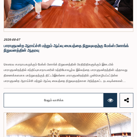
2026-08-07
பாராளுமன்ற ஆராய்ச்சி மற்றும் ஆய்வு மையத்தை நிறுவுவதற்கு மேக்ஸ் பிளாங்க்
நிறுவனத்தின் ஆதரவு
கௌரவ சபாநாயகருக்கும் மேக்ஸ் பிளாங்க் நிறுவனத்தின் பிரதிநிதிகளுக்கும் இடையில்
பாராளுமன்றத்தில் சந்திப்புசபாநாயகரின் உத்தியோகபூர்வ இல்லத்தை பாராளுமன்றத்தின் பத்தாவது
திணைக்களமாக மாற்றுவதற்குத் திட்டம்இலங்கை பாராளுமன்றத்தில் முன்மொழியப்பட்டுள்ள
பாராளுமன்ற ஆராய்ச்சி மற்றும் ஆய்வு மையத்தை நிறுவுவதற்கான அடுத்தகட்ட நடவடிக்கைகள்
குறித்து கௌரவ சபாநாயகர் வைத்தியர் ஜகத் விக்கிரமரத்ன அவர்களுக்கும், சர்வதேச அமைதி மற்றும்
சட்டத்தின் ஆட்சிக்கான மேக்ஸ் பிளாங்க் அறக்கட்டளையின் (Max Planck Foundation for
International Peace and the Rule of Law) பிரதிநிதிகளுக்கும் இடையிலான சந்திப்பொன்று நேற்று
மேலும் வாசிக்க
(06) பாராளுமன்ற வளாகத்தில் இடம்பெற்றது. இலங்கைப் பாராளுமன்றத்தின் அபிவிருத்தி
ஒருங்கிணைப்பாளராக ஆதரவளிக்கும் மேக்ஸ் பிளாங்க் அறக்கட்டளைளைப் பிரதிநிதித்துவப்படுத்தி,
அதன் நிர்வாகப் பணிப்பாளர் யோஹன்னஸ் க்ரூஸ்மார்க் (Johannes Krusemark), மூத்த ஆராய்ச்சி
அதிகாரி ஹெய்லி நிக்கோல் எவன்ஸ் (Hailey Nicole Evans) மற்றும் சட்ட ஆலோசகர் ருவினி
பெரேரா ஆகியோர் இதில் கலந்துகொண்டனர்.இதன்போது, முன்மொழியப்பட்டுள்ள பாராளுமன்ற ஆய்வு
மற்றும் ஆராய்ச்சி மையத்திற்காகத் தயாரிக்கப்பட்ட திட்ட முன்மொழிவு எனக்கு சமர்ப்பிக்கப்பட்டது.இந்த
மையமானது சபாநாயகரின் உத்தியோகபூர்வ இல்லத்தை மறுசீரமைத்து, இலங்கை பாராளுமன்றத்தின்