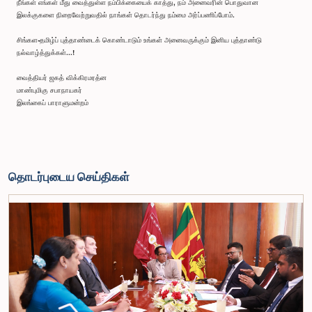
நீங்கள் எங்கள் மீது வைத்துள்ள நம்பிக்கையைக் காத்து, நம் அனைவரின் பொதுவான
இலக்குகளை நிறைவேற்றுவதில் நாங்கள் தொடர்ந்து நம்மை அர்ப்பணிப்போம்.
சிங்கள-தமிழ்ப் புத்தாண்டைக் கொண்டாடும் உங்கள் அனைவருக்கும் இனிய புத்தாண்டு
நல்வாழ்த்துக்கள்...!
வைத்தியர் ஜகத் விக்கிரமரத்ன
மாண்புமிகு சபாநாயகர்
இலங்கைப் பாராளுமன்றம்
தொடர்புடைய செய்திகள்