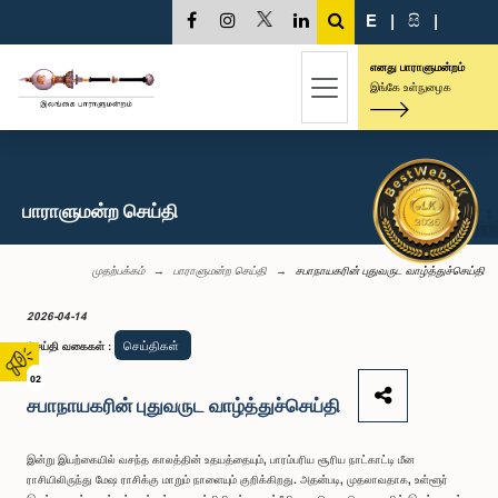
E
|
සි
|
எனது பாராளுமன்றம்
இங்கே உள்நுழைக
பாராளுமன்ற செய்தி
முதற்பக்கம்
பாராளுமன்ற செய்தி
சபாநாயகரின் புதுவருட வாழ்த்துச்செய்தி
2026-04-14
செய்திகள்
செய்தி வகைகள்
:
02
சபாநாயகரின் புதுவருட வாழ்த்துச்செய்தி
இன்று இயற்கையில் வசந்த காலத்தின் உதயத்தையும், பாரம்பரிய சூரிய நாட்காட்டி மீன
ராசியிலிருந்து மேஷ ராசிக்கு மாறும் நாளையும் குறிக்கிறது. அதன்படி, முதலாவதாக, உள்ளூர்