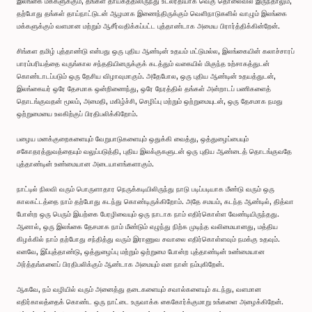
இலங்கை மக்களுக்கும், தங்கள் தாயகத்திலிருந்து உடல்ரீதியாக வெகு தொலைவில் இருந்தாலும்,
தற்போது தங்கள் தாய்நாட்டுடன் ஆழமாக இணைந்திருக்கும் வெளிநாடுகளில் வாழும் இலங்கை
மக்களுக்கும் வளமான மற்றும் ஆசீர்வதிக்கப்பட்ட புத்தாண்டாக அமைய பிரார்த்திக்கின்றேன்.
சிங்கள தமிழ் புத்தாண்டு என்பது ஒரு புதிய ஆண்டின் உதயம் மட்டுமல்ல, இலங்கையின் கலாச்சாரப்
பாரம்பரியத்தை வருங்கால சந்ததியினருக்குக் கடத்தும் வகையில் மிகுந்த உற்சாகத்துடன்
கொண்டாடப்படும் ஒரு தேசிய விழாவுமாகும். அதேபோல, ஒரு புதிய ஆண்டின் உதயத்துடன்,
இலங்கையர் ஒரே தேசமாக ஒன்றிணைந்து, ஒரே நேரத்தில் தங்கள் அன்றாடப் பணிகளைத்
தொடங்குவதன் மூலம், அமைதி, மகிழ்ச்சி, செழிப்பு மற்றும் ஒற்றுமையுடன், ஒரு தேசமாக நமது
ஒற்றுமையை உலகிற்குப் பிரதிபலிக்கிறோம்.
பழைய மனக்குறைகளையும் வேறுபாடுகளையும் ஒதுக்கி வைத்து, ஒத்துழைப்பையும்
சகோதரத்துவத்தையும் வலுப்படுத்தி, புதிய இலக்குகளுடன் ஒரு புதிய ஆண்டைத் தொடங்குவதே
புத்தாண்டின் உண்மையான அடையாளங்களாகும்.
நாட்டில் நிலவி வரும் பொருளாதார நெருக்கடியிலிருந்து நாடு படிப்படியாக மீண்டு வரும் ஒரு
காலகட்டத்தை நாம் தற்போது கடந்து கொண்டிருக்கிறோம். அதே சமயம், கடந்த ஆண்டில், தித்வா
போன்ற ஒரு பெரும் இயற்கை பேரழிவையும் ஒரு நாடாக நாம் எதிர்கொள்ள வேண்டியிருந்தது.
ஆனால், ஒரு இலங்கை தேசமாக நாம் மீண்டும் எழுந்து நிற்க முடிந்த வலிமையானது, மத்திய
கிழக்கில் நாம் தற்போது சந்தித்து வரும் இராணுவ சவாலை எதிர்கொள்ளவும் நமக்கு உதவும்.
எனவே, இப்புத்தாண்டு, ஒத்துழைப்பு மற்றும் ஒற்றுமை போன்ற புத்தாண்டின் உண்மையான
அர்த்தங்களைப் பிரதிபலிக்கும் ஆண்டாக அமையும் என நான் நம்புகிறேன்.
ஆகவே, நம் வழியில் வரும் அனைத்து தடைகளையும் சவால்களையும் கடந்து, வளமான
எதிர்காலத்தைக் கொண்ட ஒரு நாட்டை உருவாக்க கைகோர்க்குமாறு உங்களை அழைக்கிறேன்.