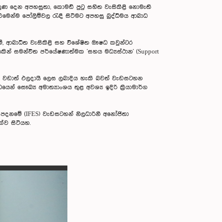
හුණ දෙන අපහසුතා, කොමඩ් පුටු සහිත වැසිකිළි නොමැති
එමෙන්ම පෝලිම්වල රැඳී සිටීමට අපහසු බුද්ධිමය ආබාධ
ම්, ආබාධිත වැසිකිළි සහ විශේෂිත ඖෂධ කවුන්ටර
ින් සමන්විත පර්යේෂණාත්මක 'සහය මධ්‍යස්ථාන' (Support
ව වඩාත් ඵලදායී ලෙස ලබාදිය හැකි බවත් වැඩසටහන
 සෞඛ්‍ය අමාත්‍යාංශය තුළ අවශ්‍ය ඉදිරි ක්‍රියාමාර්ග
පදනමේ (IFES) වැඩසටහන් නිලධාරිනී අනෝජිතා
්ව සිටියහ.