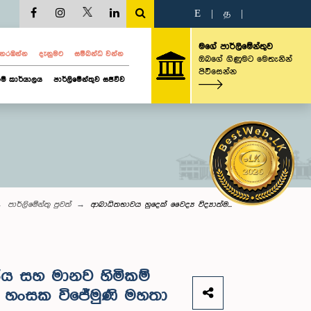
E
|
த
|
මගේ පාර්ලිමේන්තුව
ව නරඹන්න
දැනුමට
සම්බන්ධ වන්න
ඔබගේ ගිණුමට මෙතැනින්
පිවිසෙන්න
ම් කාර්යාලය
පාර්ලිමේන්තුව සජීවීව
පාර්ලි‌මේන්තු පුවත්
ආබාධිතභාවය හුදෙක් වෛද්‍ය විද්‍යාත්ම...
ීය සහ මානව හිමිකම්
‍ය) හංසක විජේමුණි මහතා