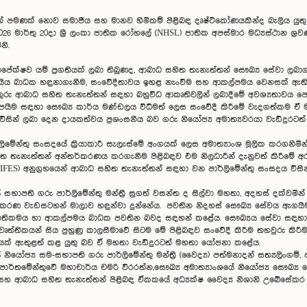
් පමණක් නොව සමාජීය සහ මානව හිමිකම් පිළිබඳ දෘෂ්ටිකෝණයකින්ද බැලිය යුතු බ
 මාර්තු 20දා ශ්‍රී ලංකා ජාතික රෝහලේ (NHSL) ජාතික අපස්මාර මධ්‍යස්ථාන ශ
නි.
සාපේක්ෂව යම් ප්‍රගතියක් ලබා තිබුණද, ආබාධ සහිත තැනැත්තන් සෞඛ්‍ය සේවා ල
 බාධක හඳුනාගැනීම, සංවේදීතාවය ඉහළ නැංවීම සහ ආකල්පමය වෙනසක් ඇති කිරීම
රු ආබාධ සහිත තැනැත්තන් සඳහ‍ා බහුවිධ ආකෘතිවලින් ලබාදීමේ අවශ්‍යතාවය පෙන්ව
ීම සඳහා සෞඛ්‍ය කාර්ය මණ්ඩලය විධිමත් ලෙස සංවේදී කිරීමේ වැදගත්කම ඒ 
සින් ලබා දෙන දායකත්වය ප්‍රශංසනීය බව ගරු නියෝජ්‍ය අමාත්‍යවරයා වැඩිදුරට
ේන්තු සංසදයේ ක්‍රියාකාරී සැලැස්මේ අංගයක් ලෙස අමාත්‍යාංශ මූලික කරගනි
තැනැත්තන් අන්තර්කරණය කරගැනීම පිළිබඳව එම නිලධාරීන් දැනුවත් කිරීමේ අරමුණ
ES) අනුග්‍රහයෙන් ආබාධ සහිත තැනැත්තන් සඳහා වන පාර්ලිමේන්තු සංසදය විසි
ාපති ගරු පාර්ලිමේන්තු මන්ත්‍රී සුගත් වසන්ත ද සිල්වා මහතා, අදහස් දක්වමින
ීකරණ වැඩසටහන් මාලාව හඳුන්වා දුන්නේය. පවතින නිදහස් සෞඛ්‍ය සේවය ඇගය
ෟතිකමය හා ආකල්පමය බාධක පවතින බවද සඳහන් කළේය. සෞඛ්‍යය සේවා සඳහා ප්‍
තිකයන් සිය පුහුණු කාලසීමාවේ සිටම මේ පිළිබඳව සංවේදී කිරීම තහවුරු කිරීම
යක් ඇතුළත් කළ යුතු බව ඒ මහතා වැඩිදුරටත් මහතා යෝජනා කළේය.
යෝජ්‍ය සම-සභාපති ගරු පාර්ලිමේන්තු මන්ත්‍රී (වෛද්‍ය) පත්මනාදන් සත්‍යලිංග
ාර්තමේන්තුවේ මහාචාර්ය චමරි වීරරත්න,සෞඛ්‍ය අමාත්‍යාංශයේ නියෝජ්‍ය සෞඛ්‍ය 
ිහිටි සහ ආබාධ සහිත තැනැත්තන් පිළිබඳ ඒකකයේ අධ්‍යක්ෂ වෛද්‍ය නිශානි උබේසේ