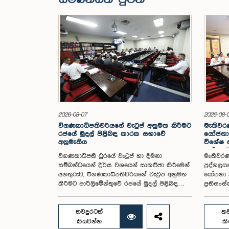
2026-08-07
2026-08-
විගණකාධිපතිවරියගේ වැටුප් අනුමත කිරීමට
මැතිවරණ
රජයේ මුදල් පිළිබඳ කාරක සභාවේ
යෝජනා 
අනුමැතිය
විශේෂ
පත් කර
විගණකාධිපති ධුරයේ වැටුප් හා දීමනා
මැතිවරණ
සම්බන්ධයෙන් දීර්ඝ වශයෙන් සාකච්ඡා කිරීමෙන්
පුද්ගලය
අනතුරුව, විගණකාධිපතිවරියගේ වැටුප අනුමත
යෝජනා 3
කිරීමට පාර්ලිමේන්තුවේ රජයේ මුදල් පිළිබඳ
ප්‍රතිස
කාරක සභාව තීරණය කළේය.ඒ ගරු
පාර්ලිම
පාර්ලිමේන්තු මන්ත්‍රී ආචාර්ය හර්ෂ ද සිල්වා
සමාලෝචන
මහතාගේ සභාපතිත්වයෙන්, ගරු නියෝජ්‍ය
සඳහා මැ
තවදුරටත්
තව
අමාත්‍යවරුන් වන චතුරංග අබේසිංහ, නිශාන්ත
ඡන්ද වි
කියවන්න
ක