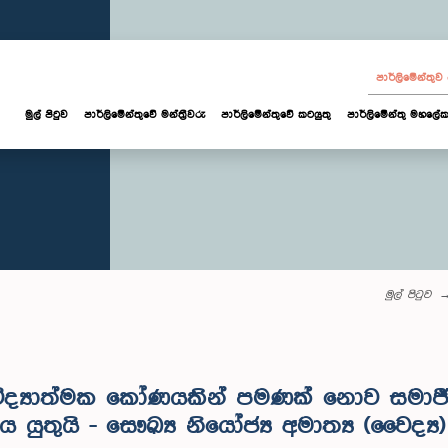
පාර්ලි‌මේන්තු
මුල් පිටුව
පාර්ලි‌මේන්තුවේ මන්ත්‍රීවරු
පාර්ලිමේන්තුවේ කටයුතු
පාර්ලිමේන්තු මහලේක
මුල් පිටුව
විද්‍යාත්මක කෝණයකින් පමණක් නොව සමාජ
 යුතුයි - සෞඛ්‍ය නියෝජ්‍ය අමාත්‍ය (වෛද්