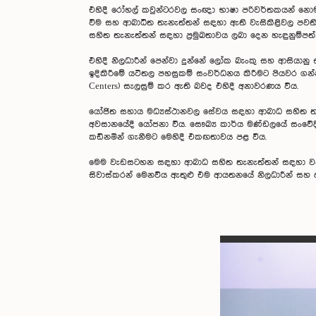
එහිදී රෝහල් කවුන්ටරවල සංඥා භාෂා පරිවර්තකයන් නොමැති
වීම සහ ආබාධිත තැනැත්තන් සඳහා ඇති වැසිකිළිවල පවතින 
සහිත තැනැත්තන් සඳහා ප්‍රමුඛතාවය ලබා දෙන හැඳුනුම්පත
එහිදී නිලධාරීන් පෙන්වා දුන්නේ ලෝක බැංකු සහ ආසියානු
ඉදිකිරීමේ යටිතල පහසුකම් සංවර්ධනය කිරීමට පියවර ගන්
Centers) සැලසුම් කර ඇති බවද එහිදී අනාවරණය විය.
යෝජිත සහාය මධ්‍යස්ථානවල සේවය සඳහා ආබාධ සහිත තැන
අවසානයේදී යෝජනා විය. සෞඛ්‍ය කාර්ය මණ්ඩලයේ සංවේදීකරණය
කඩිනමින් ගැනීමට මෙහිදී එකඟතාවය පළ විය.
මෙම වැඩසටහන සඳහා ආබාධ සහිත තැනැත්තන් සඳහා වන පාර
සිවාස්කරන් මෙනවිය ඇතුළු එම ආයතනයේ නිලධාරීන් සහ අ