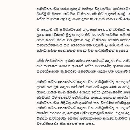
ආබාධිතභාවය යන්න හුදෙක් වෛද්‍ය විද්‍යාත්මක කෝණයකින
විජේමුණි මහතා පැවසීය. ඒ මහතා මේ බව සඳහන් කළේ 2026
සේවා සැපයීම පිළිබඳ සංවේදීකරණ වැඩසටහනට එක් වෙමි
ශ්‍රී ලංකාව මේ සම්බන්ධයෙන් කලාපයේ අනෙකුත් රටවලට 
දුෂකරතා රැසකට මුහුණ දෙන බව හෙතෙම පැවසීය. සමාජයීය
රජය කැපවී සිටින බව ප්‍රකාශ කළ ඒ මහතා, සෞඛ්‍ය තොරතු
සමානාත්මතාවය සහ ගෞරවය මත පදනම් වූ සේවාවක් සැපය
ආබාධ සහිත තැනැත්තන් සඳහා වන පාර්ලිමේන්තු සංසදය වි
මෙම වැඩසටහන ආබාධ සහිත තැනැත්තන් සඳහා වන පාර්ලිම
වැඩසටහනයි. සෞඛ්‍ය අංශයේ සේවා සැපයීමේදී ආබාධ සහිත 
සහයෝගයෙන්, මැතිවරණ ක්‍රමවේදයන් සඳහා වන පදනමේ (IF
ආබාධ සහිත තැනැත්තන් සඳහා වන පාර්ලිමේන්තු සංසදයේ සභ
උරුම කර දීම සඳහා ගත් එක් පියවරක් ලෙස මෙම සංවේද
ආබාධ සහිත තැනැත්තන්ට සෞඛ්‍ය සේවා ලබාගැනීමේදී භෙ
අයිතියක් බව හෙතෙම අවධාරණය කළේය. අනාගත සෞඛ්‍ය වෘත්
ආබාධිතභාවය පිළිබඳ නව දැක්මක් සහ විශේෂිත මොඩියුල
ආබාධ සහිත තැනැත්තන් සඳහා වන පාර්ලිමේන්තු සංසදයේ නි
අශෝක වීරවර්ධන, කොළඹ විශ්වවිද්‍යාලයේ ඖෂධ විද්‍යා දෙප
වින්ද්‍යා කුමාරපේලි, සෞඛ්‍ය අමාත්‍යාංශයේ තරුණ, වැඩ
නියෝජිතයන්ද සිය අදහස් පළ කළහ.