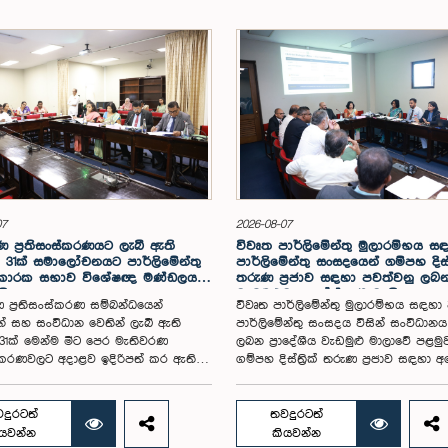
07
2026-08-07
 ප්‍රතිසංස්කරණයට ලැබී ඇති
විවෘත පාර්ලිමේන්තු මුලාරම්භය 
31ක් සමාලෝචනයට පාර්ලිමේන්තු
පාර්ලිමේන්තු සංසදයෙන් ගම්පහ දිස්ත්‍
 කාරක සභාව විශේෂඥ මණ්ඩලයක්
තරුණ ප්‍රජාව සඳහා පවත්වනු ලබ
යි
වැඩමුළුව අගෝස්තු 16 වැනිදා
 ප්‍රතිසංස්කරණ සම්බන්ධයෙන්
විවෘත පාර්ලිමේන්තු මුලාරම්භය සඳහා
න් සහ සංවිධාන වෙතින් ලැබී ඇති
පාර්ලිමේන්තු සංසදය විසින් සංවිධාන
1ක් මෙන්ම මීට පෙර මැතිවරණ
ලබන ප්‍රාදේශීය වැඩමුළු මාලාවේ පළමු
ංස්කරණවලට අදාළව ඉදිරිපත් කර ඇති
ගම්පහ දිස්ත්‍රික් තරුණ ප්‍රජාව සඳහා 
ේන්තු තේරීම් කාරක සභා වාර්තා
16 වැනිදා මීගමුව ජෙට්වින් බ්ලූ හෝටල්
ය කර, වාර්තාවක් සකස් කිරීම
පරිශ්‍රයේදී පැවැත්වීමට නියමිත බව එම
තිවරණ සම්බන්ධ නීති (පළාත් සභා
සංසදයේ සම සභාපති ගරු පාර්ලිමේන්තු 
දුරටත්
තවදුරටත්
මසීමට අදාළ නීති හැර) සමාලෝචනය
ෂානක්කියන් රාජපුත්තිරන් රාසමාණික්
ියවන්න
කියවන්න