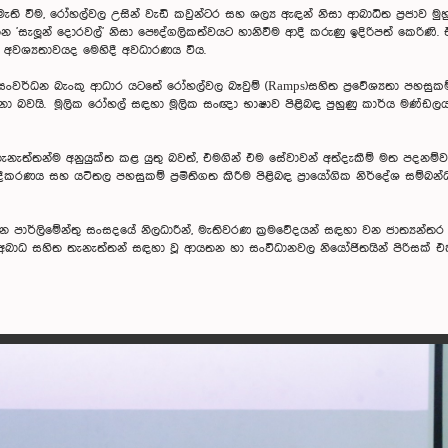
 වීම, රෝහල්වල උසින් වැඩි කවුන්ටර සහ ශල්‍ය ඇඳන් නිසා ආබාධිත ප්‍රජාව මු
'සැලූන් දොරවල්' නිසා පෞද්ගලිකත්වයට හානිවීම ආදී කරුණු ඉදිරිපත් කෙරිණි. 
් අවශ්‍යතාවයද මෙහිදී අවධාරණය විය.
 සංවර්ධන බැංකු ආධාර යටතේ රෝහල්වල බෑවුම් (Ramps)සහිත ප්‍රවේශ්‍යතා පහසුක
නා බවයි. මූලික රෝහල් සඳහා මූලික සංඥා භාෂාව පිළිබඳ පුහුණු කාර්ය මණ්ඩලයක
ැත්තන්ම අනුයුක්ත කළ යුතු බවත්, එමගින් එම සේවාවන් අත්දැකීම් මත පදනම්
 සහ යටිතල පහසුකම් ප්‍රමිතිගත කිරීම පිළිබඳ ප්‍රායෝගික නිර්දේශ සම්බන්ධයෙන්
්ලිමේන්තු සංසදයේ නිලධාරීන්, මැතිවරණ ක්‍රමවේදයන් සඳහා වන ජාත්‍යන්තර 
බාධ සහිත තැනැත්තන් සඳහා වූ ආයතන හා සංවිධානවල නියෝජිතයින් පිරිසක් එක