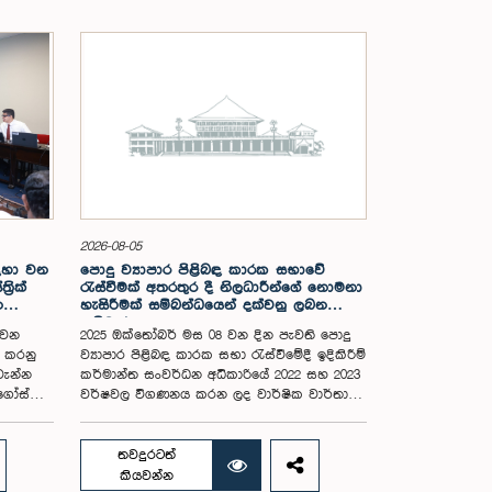
2026-08-05
සඳහා වන
පොදු ව්‍යාපාර පිළිබඳ කාරක සභාවේ
රික්
රැස්වීමක් අතරතුර දී නිලධාරීන්ගේ නොමනා
න
හැසිරීමක් සම්බන්ධයෙන් දක්වනු ලබන
ප්‍රතිචාරය
 වන
2025 ඔක්තෝබර් මස 08 වන දින පැවති පොදු
ය කරනු
ව්‍යාපාර පිළිබඳ කාරක සභා රැස්වීමේදී ඉදිකිරීම්
වැන්න
කර්මාන්ත සංවර්ධන අධිකාරියේ 2022 සහ 2023
අගෝස්තු
වර්ෂවල විගණනය කරන ලද වාර්ෂික වාර්තා
සහ එකී ආයතනයේ වත්මන් කාර්යසාධනය
පිළිබඳ විමර්ශනය කිරීමේදී, එහි අධ්‍යක්ෂ
මන්ත්‍රී
මණ්ඩල සාමාජිකයින් දෙදෙනෙකුගේ හැසිරීම
තවදුරටත්
කම් මහතා
පිළිබඳව පොදු ව්‍යාපාර පිළිබඳ කාරක සභාවේ
කියවන්න