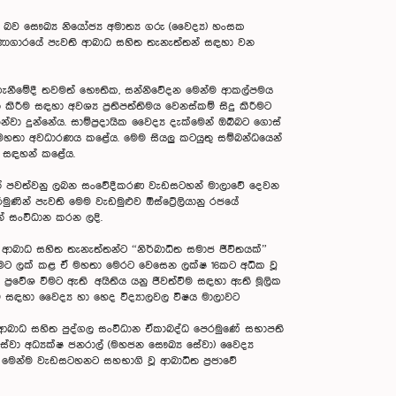
ව සෞඛ්‍ය නියෝජ්‍ය අමාත්‍ය ගරු (වෛද්‍ය) හංසක
්‍රවණාගාරයේ පැවති ආබාධ සහිත තැනැත්තන් සඳහා වන
බාගැනීමේදී තවමත් භෞතික, සන්නිවේදන මෙන්ම ආකල්පමය
 සඳහා අවශ්‍ය ප්‍රතිපත්තිමය වෙනස්කම් සිදු කිරීමට
ා දුන්නේය. සාම්ප්‍රදායික වෛද්‍ය දැක්මෙන් ඔබ්බට ගොස්
මහතා අවධාරණය කළේය. මෙම සියලු කටයුතු සම්බන්ධයෙන්
ත් සඳහන් කළේය.
මින් පවත්වනු ලබන සංවේදීකරණ වැඩසටහන් මාලාවේ දෙවන
ින් පැවති මෙම වැඩමුළුව ඕස්ට්‍රේලියානු රජයේ
න් සංවිධාන කරන ලදි.
් ආබාධ සහිත තැනැත්තන්ට “නිර්බාධිත සමාජ ජීවිතයක්”
ීමට ලක් කළ ඒ මහතා මෙරට වෙසෙන ලක්ෂ 16කට අධික වූ
රවේශ වීමට ඇති අයිතිය යනු ජීවත්වීම සඳහා ඇති මූලික
 සඳහා වෛද්‍ය හා හෙද විද්‍යාලවල විෂය මාලාවට
ම්, ආබාධ සහිත පුද්ගල සංවිධාන ඒකාබද්ධ පෙරමුණේ සභාපති
සේවා අධ්‍යක්ෂ ජනරාල් (මහජන සෞඛ්‍ය සේවා) වෛද්‍ය
කර මෙන්ම වැඩසටහනට සහභාගි වූ ආබාධිත ප්‍රජාවේ