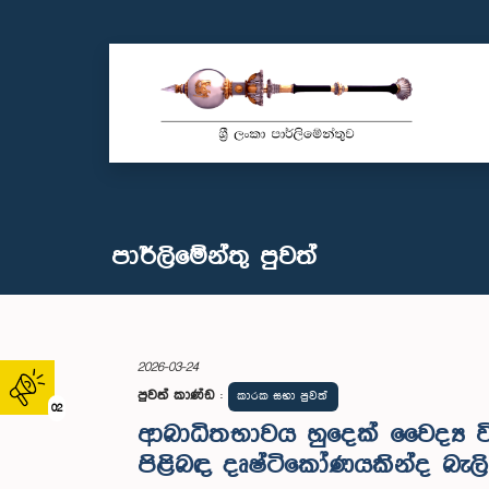
පාර්ලි‌මේන්තු පුවත්
2026-03-24
පුවත් කාණ්ඩ
:
කාරක සභා පුවත්
02
ආබාධිතභාවය හුදෙක් වෛද්‍ය 
පිළිබඳ දෘෂ්ටිකෝණයකින්ද බැලිය