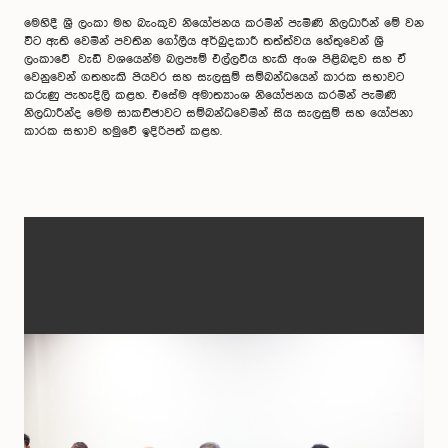
මෙහිදී ශ්‍රී ලංකා මහ බැංකුව නියෝජනය කරමින් පැමිණි නිලධාරීන් මේ වන
විට ඇති වෙමින් පවතින ගෝලීය අර්බුදකාරී තත්ත්වය හේතුවෙන් ශ්‍රී
ලංකාවේ වැඩි වශයෙන්ම බලපෑම් එල්ලවිය හැකි අංශ පිළිබඳව සහ ඒ
වෙනුවෙන් ගතහැකි පියවර සහ සැලසුම් සම්බන්ධයෙන් කාරක සභාවට
කරුණු පැහැදිලි කළහ. එසේම අමාත්‍යාංශ නියෝජනය කරමින් පැමිණි
නිලධාරීන්ද මෙම සාකච්ඡාවට සම්බන්ධවෙමින් සිය සැලසුම් සහ යෝජනා
කාරක සභාව හමුවේ ඉදිරිපත් කළහ.