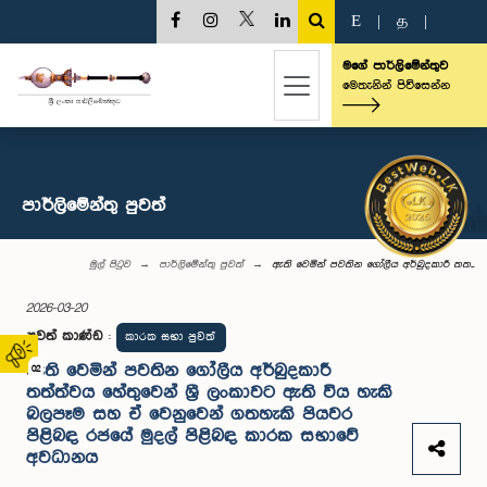
E
|
த
|
මගේ පාර්ලිමේන්තුව
මෙතැනින් පිවිසෙන්න
පාර්ලි‌මේන්තු පුවත්
මුල් පිටුව
පාර්ලි‌මේන්තු පුවත්
ඇති වෙමින් පවතින ගෝලීය අර්බුදකාරී තත...
2026-03-20
පුවත් කාණ්ඩ
:
කාරක සභා පුවත්
ඇති වෙමින් පවතින ගෝලීය අර්බුදකාරී
02
තත්ත්වය හේතුවෙන් ශ්‍රී ලංකාවට ඇති විය හැකි
බලපෑම සහ ඒ වෙනුවෙන් ගතහැකි පියවර
පිළිබඳ රජයේ මුදල් පිළිබඳ කාරක සභාවේ
අවධානය