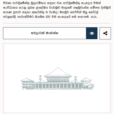
විවෘත පාර්ලිමේන්තු මුලාරම්භය සඳහා වන පාර්ලිමේන්තු සංසදය විසින්
සංවිධානය කරනු ලබන ප්‍රාදේශීය වැඩමුළු මාලාවේ පළමුවැන්න ගම්පහ දිස්ත්‍රික්
තරුණ ප්‍රජාව සඳහා අගෝස්තු 16 වැනිදා මීගමුව ජෙට්වින් බ්ලූ හෝටල්
පරිශ්‍රයේදී පැවැත්වීමට නියමිත බව එම සංසදයේ සම සභාපති ගරු
පාර්ලිමේන්තු මන්ත්‍රී ෂානක්කියන් රාජපුත්තිරන් රාසමාණික්කම් මහතා පැවසීය.ඒ
මහතාගේ ප්‍රධානත්වයෙන් 2026.08.05 දින පැවති එම සංසදයේ රැස්වීමේදී මීට
අදාළ සංවිධාන කටයුතු පිළිබඳව සාකච්ඡා කෙරිණි. තරුණ නියෝජිතයන්ගේ
තවදුරටත් කියවන්න
සහභාගීත්වයෙන් විවෘත පාර්ලිමේන්තු සංකල්පය තවදුරටත් ප්‍රවර්ධනය කිරීමේ
අරමුණින් මෙම වැඩමුළු මාලාව සංවිධානය කෙරෙන අතර සංසදයේ සාමාජික
මන්ත්‍රීවරු මෙන්ම ගම්පහ දිස්ත්‍රික් පාර්ලිමේන්තු මන්ත්‍රීවරුන් ද මෙම අවස්ථාවට
සහභාගී වීමට නියමිතය.මෙම වැඩමුළු මගීන් විශේෂයෙන් තරුණ ප්‍රජාව
පාර්ලිමේන්තු කටයුතු, ව්‍යවස්ථාදායක ක්‍රියාවලිය සහ විවෘත පාර්ලිමේන්තු
මූලධර්ම පිළිබඳ දැනුවත් කිරීම මෙන්ම, පාර්ලිමේන්තුව සහ පුරවැසියන් අතර
සම්බන්ධතාව තවදුරටත් ශක්තිමත් කිරීම ද අපේක්ෂා කෙරේ.මෙම රැස්වීමට
සංසදයේ සාමාජික මන්ත්‍රීවරු සහ වැඩමුළු මාලාව සඳහා අනුග්‍රාහකත්වය
සපයන සංවර්ධන සහකරු වන CII (Coalition for Inclusive Impact)
ආයතනයේ නියෝජිතයෝ එක්ව සිටියහ.මෙම වැඩමුළුව සඳහා සහභාගීවීමට
අපේක්ෂා කරන ගම්පහ දිස්ත්‍රික්කයේ වයස අවු 18 – 35 අතර තරුණ තරුණියන්
https://forms.gle/aVp5UzhLbtPSmVap8 සබැඳිය ඔස්සේ අදාළ පෝරමය
සම්පූර්ණ කොට ලියාපදිංචි විය විය යුතුය.