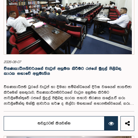
2026-08-07
විගණකාධිපතිවරියගේ වැටුප් අනුමත කිරීමට රජයේ මුදල් පිළිබඳ
කාරක සභාවේ අනුමැතිය
විගණකාධිපති ධුරයේ වැටුප් හා දීමනා සම්බන්ධයෙන් දීර්ඝ වශයෙන් සාකච්ඡා
කිරීමෙන් අනතුරුව, විගණකාධිපතිවරියගේ වැටුප අනුමත කිරීමට
පාර්ලිමේන්තුවේ රජයේ මුදල් පිළිබඳ කාරක සභාව තීරණය කළේය.ඒ ගරු
පාර්ලිමේන්තු මන්ත්‍රී ආචාර්ය හර්ෂ ද සිල්වා මහතාගේ සභාපතිත්වයෙන්, ගරු
නියෝජ්‍ය අමාත්‍යවරුන් වන චතුරංග අබේසිංහ, නිශාන්ත ජයවීර, ගරු
පාර්ලිමේන්තු මන්ත්‍රීවරුන් වන රවී කරුණානායක, නිමල් පලිහේන, විජේසිරි
බස්නායක, එම්.කේ.එම්. අස්ලම්, තිලිණ සමරකෝන් සහ චම්පික හෙට්ටිආරච්චි
තවදුරටත් කියවන්න
යන මහත්ම මහත්මීන්ගේ සහභාගීත්වයෙන් මෙම කාරක සභාව
පාර්ලිමේන්තුවේදී පසුගියදා (04) රැස්වූ අවස්ථාවේදීය. ශ්‍රී ලංකා ප්‍රජාතාන්ත්‍රික
සමාජවාදී ජනරජයේ ආණ්ඩුක්‍රම ව්‍යවස්ථාවේ 153(2) ව්‍යවස්ථාව ප්‍රකාරව