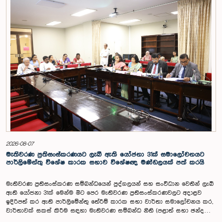
විගණකාධිපති ධුරයේ වැටුප් සම්බන්ධයෙන් අදාළ යෝජනාව කාරක සභාවේ
අවධානයට යොමු කර තිබිණි.එහිදී විගණකාධිපතිවරියගේ වගකීම්, රාජ්‍ය මූල්‍ය
අධීක්ෂණය හා විගණන ක්ෂේත්‍රයේ ස්වාධීනත්වය ඇතුළු කරුණු සැලකිල්ලට
ගනිමින් වැටුප් මට්ටම පිළිබඳව කාරක සභා සභාපතිවරයා ඇතුළු මන්ත්‍රීවරුන්
විසින් අදහස් හා යෝජනා ඉදිරිපත් කරන ලදී. ආණ්ඩුක්‍රම ව්‍යස්ථාවේ 170 වෙනි
ව්‍යවස්ථාව ප්‍රකාරව විගණකාධිපති රාජ්‍ය සේවකයකු නොවන බවත් පවත්නා
රාජ්‍ය වැටුප් පරිමාණයෙන් බැහැරව විගණකාධිපතිවරයාගේ වැටුප සඳහා
විශේෂ සැලකිල්ලක් යොමු කළ හැකි බවත් මෙහිදි වැඩිදුරටත් අදහස් දක්වමින්
කාරක සභාව පවසා සිටියේය. යොජිත වැටුප, මීට පෙර සිටි
විගණකාධිපතිවරුන්ගේ වැටුප් ද සලකා බලමින් මෙම තිරණයට එළඹුණ බව
නිලධාරීන් විසින් පවසන ලදී. මිට පෙර, එය ජාතික වැටුප් හා සේවක සංඛ්‍යා
කොමිෂන් සභාවෙන් තිරණය කළ ද වර්තමානයේ එවැනි කොමිසමක් නොමැති
බවත් නිලධාරීහු සදහන් කළහ.විගණකාධිපතිවරිය සඳහා යෝජිත වැටුප්
මට්ටම අනුමත කළ ද, එම තනතුරට පැවරී ඇති වගකීම් සහ කාර්යභාරය
සැලකිල්ලට ගනිමින් වැටුප තවදුරටත් ඉහළ මට්ටමක පැවතිය යුතු බවට කාරක
සභා සභාපතිවරයා ඇතුළු මන්ත්‍රීවරුන්ගේ අදහස විය. ඒ අනුව, අදාළ වැටුප්
2026-08-07
මට්ටම සම්බන්ධයෙන් ඉදිරියේදී තවදුරටත් අවධානය යොමු කර අවශ්‍ය තීරණ
මැතිවරණ ප්‍රතිසංස්කරණයට ලැබී ඇති යෝජනා 31ක් සමාලෝචනයට
ගැනීමේ අවශ්‍යතාව ද කාරක සභාවේදී පෙන්වා දුන් අතර ස්ථිර සහ ස්වධින
පාර්ලිමේන්තු විශේෂ කාරක සභාව විශේෂඥ මණ්ඩලයක් පත් කරයි
වැටුප් හා සේවක සංඛ්‍යා කොමිෂන් සභාවක් ස්ථාපිත කරන ලෙස කාරක
සභාවේ සභාපති යෝජනා කළේය.
මැතිවරණ ප්‍රතිසංස්කරණ සම්බන්ධයෙන් පුද්ගලයන් සහ සංවිධාන වෙතින් ලැබී
ඇති යෝජනා 31ක් මෙන්ම මීට පෙර මැතිවරණ ප්‍රතිසංස්කරණවලට අදාළව
ඉදිරිපත් කර ඇති පාර්ලිමේන්තු තේරීම් කාරක සභා වාර්තා සමාලෝචනය කර,
වාර්තාවක් සකස් කිරීම සඳහා මැතිවරණ සම්බන්ධ නීති (පළාත් සභා ඡන්ද
විමසීමට අදාළ නීති හැර) සමාලෝචනය කර පාර්ලිමේන්තුවට වාර්තා කිරීම සහ