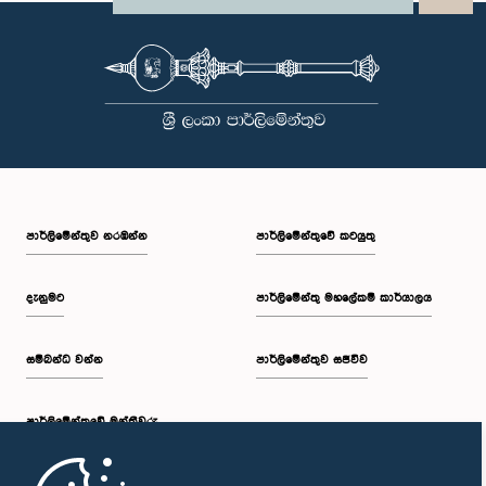
වැදගත්කම පිළිබඳව නිසි අවබෝධයකින් යුතුව තම ක්‍රියාවන්හි බරපතලකම
නිලධාරීන් විසින් අවබෝධ කරගෙන ඇති බව නිරීක්ෂණය කළ ආචාරධර්ම හා
වරප්‍රසාද පිළිබඳ කාරක සභාව සහ පොදු ව්‍යාපාර පිළිබඳ කාරක සභාවේ
සභාපතිවරයා විසින් ඒ පිළිබඳව නිසි පරිදි සලකා බැලීමෙන් අනතුරුව, ඉහත
කී නිලධාරීන්ට සමාව ලබා දෙන ලෙස කරන ලද ඉල්ලීම පිළිගන්නා
ලදී. පාර්ලිමේන්තු කාරක සභා රැස්වීම් සඳහා පෙනී සිටින සියලුම පුද්ගලයන්
සෑම අවස්ථාවකදීම ඉහළම මට්ටමින් ආචාරධර්ම හා හැසිරීම් අනුගමනය
කිරීමත්, පාර්ලිමේන්තු ක්‍රියාපටිපාටීන්ට අනුකූලව කටයුතු කිරීම සහ
පාර්ලිමේන්තුවේ ගරුත්වය හා අධිකාරිය ආරක්ෂා කරමින් කටයුතු කිරීමත්
අපේක්ෂා කරන බව පොදු ව්‍යාපාර පිළිබඳ කාරක සභාව තව දුරටත්
අවධාරණය කරයි. පොදු ව්‍යාපාර පිළිබඳ කාරක සභාව ශ්‍රී ලංකා පාර්ලිමේන්තුව
පාර්ලි‌මේන්තුව නරඹන්න
පාර්ලිමේන්තුවේ කටයුතු
දැනුමට
පාර්ලිමේන්තු මහලේකම් කාර්යාලය
සම්බන්ධ වන්න
පාර්ලිමේන්තුව සජීවීව
පාර්ලි‌මේන්තුවේ මන්ත්‍රීවරු
මුල් පිටුව