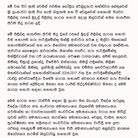
මේ වන විට ඇති වෙමින් පවතින ගෝලීය අර්බුදකාරී තත්ත්වය හේතුවෙන්
ශ්‍රී ලංකාවට ඇති විය හැකි බලපෑම සහ ඒ වෙනුවෙන් ගතහැකි පියවර
පිළිබඳ රජයේ මුදල් පිළිබඳ කාරක සභාව අදාළ නිලධාරීන් සමග සාකච්ඡා
කිරීම සිදු කරන ලදි.
මේ පිළිබඳ සාකච්ඡා කිරීම සිදු වූයේ රජයේ මුදල් පිළිබඳ කාරක සභාව
එහි සභාපති ගරු පාර්ලිමේන්තු මන්ත්‍රී ආචාර්ය හර්ෂ ද සිල්වා මහතාගේ
සභාපතිත්වයෙන් සහ ගරු නියෝජ්‍ය අමාත්‍යවරුන් වන චතුරංග අබේසිංහ,
ආචාර්ය කෞෂල්‍යා ආරියරත්න, නිශාන්ත ජයවීර, ගරු පාර්ලිමේන්තු
මන්ත්‍රීවරයන් වන රවී කරුණානායක, හර්ෂණ රාජකරුණා, අජිත් අගලකඩ,
නීතීඥ චිත්‍රාල් ප්‍රනාන්දු, විජේසිරි බස්නායක, නිමල් පලිහේන, තිළිණ
සමරකෝන්, නීතීඥ ලක්මාලි හේමචන්ද්‍ර සහ චම්පික හෙට්ටිආරච්චි යන
මහත්වරුන්ගේ සහභාගීත්වයෙන් 2026.03.17 වන දින පාර්ලිමේන්තුවේදී
රැස්වූ අවස්ථාවේදීය. එසේම කාරක සභාවේ අවසරය සහිතව ගරු විපක්ෂ
නායක සජිත් ප්‍රේමදාස මහතා සහ රංජිත් මද්දුමබණ්ඩාර මහතා ද මෙම
කාරක සභාව සඳහා සහභාගී වූහ.
මෙම කාරක සභා රැස්වීම සඳහා ශ්‍රී ලංකා මහ බැංකුව, විදේශ කටයුතු,
විදේශ රැකියා සහ සංචාරක අමාත්‍යාංශය, බලශක්ති අමාත්‍යාංශය,
කර්මාන්ත හා ව්‍යාවසායකත්ව සංවර්ධන අමාත්‍යාංශය, වරාය සහ සිවිල්
ගුවන් සේවා අමාත්‍යාංශය, ආරක්ෂක අමාත්‍යාංශය, වෙළඳ, වානිජ, ආහාර
සුරක්ෂිතතා සහ සමූපකාර සංවර්ධන අමාත්‍යාංශය, වැවිලි සහ ප්‍රජා
යටිතල පහසුකම් අමාත්‍යාංශය සහ එකී අමාත්‍යාංශවලට අනුබද්ධ ආයතන
නියෝජනය කරමින් නිලධාරීහු සහභාගී වූහ.