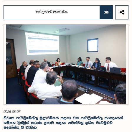
ඒ පිළිබඳ යෝජනා හා නිර්දේශ ඉදිරිපත් කිරීම සඳහා වන පාර්ලිමේන්තු විශේෂ
කාරක සභාව විසින් විශේෂඥ මණ්ඩලයක් පත් කරන ලදී.ඒ මෙම විශේෂ
තවදුරටත් කියවන්න
කාරක සභාව රාජ්‍ය පරිපාලන, පළාත් සභා සහ පළාත් පාලන ගරු අමාත්‍ය
මහාචාර්ය ඒ.එච්.එම්.එච්. අබයරත්න මහතාගේ සභාපතිත්වයෙන්
පාර්ලිමේන්තුවේදී පසුගියදා රැස් වූ අවස්ථාවේදීය.එහිදී 2004, 2007 සහ 2022
වසරවල පාර්ලිමේන්තු තේරීම් කාරක සභා වාර්තා මෙන්ම පුද්ගලයන් හා
සංවිධාන විසින් ඉදිරිපත් කර ඇති යෝජනා 31ක් පදනම් කර ගනිමින් මැතිවරණ
ප්‍රතිසංස්කරණ සම්බන්ධයෙන් දීර්ඝ ලෙස සාකච්ඡා කෙරිණි.සාකච්ඡාවේදී පළාත්
පාලන මැතිවරණ ක්‍රමය සඳහා මිශ්‍ර මැතිවරණ ක්‍රමයක් හඳුන්වා දීම, සුළු පක්ෂ
හා සුළුතර කණ්ඩායම්වල නියෝජනය තහවුරු කිරීම, කාන්තා නියෝජනය
වැඩිදියුණු කිරීම, විද්‍යුත් ඡන්ද ක්‍රමවේදයක් හඳුන්වා දීම සහ කල්තියා ඡන්දය
ප්‍රකාශ කිරීමේ පහසුකම් සැලසීම ඇතුළු යෝජනා පිළිබඳව අවධානය යොමු
විය. එමෙන්ම විදේශගත ශ්‍රී ලාංකිකයන්ට ඡන්ද අයිතිය ලබාදීම සම්බන්ධයෙන්
වන යෝජනා පිළිබඳව ද සලකා බැලුණු අතර, ඒ සඳහා අවශ්‍ය නීතිමය හා
පරිපාලනමය ප්‍රතිපාදන පිළිබඳ වැඩිදුර අධ්‍යයනය කිරීමේ අවශ්‍යතාව
අවධාරණය කෙරිණි.කාරක සභාව විසින් පත් කළ විශේෂඥ මණ්ඩලය මඟින්
ලැබී ඇති යෝජනා 31 සහ පූර්ව පාර්ලිමේන්තු තේරීම් කාරක සභා වාර්තා
විශ්ලේෂණය කර ප්‍රායෝගික නිර්දේශ සහිත වාර්තාවක් සකස් කිරීමට නියමිත
අතර, එම නිර්දේශ සමාලෝචනය කිරීම සඳහා ඉදිරි කටයුතු සිදු කිරීමට කාරක
සභාව තීරණය කළේය.මෙම රැස්වීමට කාරක සභා සාමාජික ගරු අමාත්‍ය
ආචාර්ය උපාලි පන්නිලගේ මහතා සහ ගරු පාර්ලිමේන්තු මන්ත්‍රීවරුන් වන රවී
2026-08-07
කරුණානායක, රුවන්තිලක ජයකොඩි සහ කදිරවේලු ෂන්මුගම් කුගදාසන් යන
විවෘත පාර්ලිමේන්තු මුලාරම්භය සඳහා වන පාර්ලිමේන්තු සංසදයෙන්
මහත්වරු සහභාගී වූහ.
ගම්පහ දිස්ත්‍රික් තරුණ ප්‍රජාව සඳහා පවත්වනු ලබන වැඩමුළුව
අගෝස්තු 16 වැනිදා