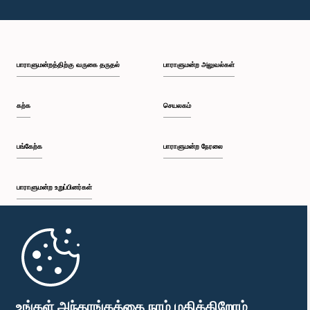
சம்பளக் கட்டமைப்பு மற்றும் அது தொடர்பான விடயங்கள் குறித்தும் இதன்போது கருத்துப் பரிமாற்றங்கள்
இடம்பெற்றதுடன், இது தொடர்பில் இறுதித் தீர்மானமொன்றை மேற்கொள்வதற்காக எதிர்வரும்
தினமொன்றில் மீண்டும் கலந்துரையாடுவதற்கு குழு தீர்மானித்தது.
பாராளுமன்றத்திற்கு வருகை தருதல்
பாராளுமன்ற அலுவல்கள்
கற்க
செயலகம்
பங்கேற்க
பாராளுமன்ற நேரலை
பாராளுமன்ற உறுப்பினர்கள்
முதற்பக்கம்
பாராளுமன்ற கையடக்க செயலி
உங்கள் அந்தரங்கத்தை நாம் மதிக்கிறோம்