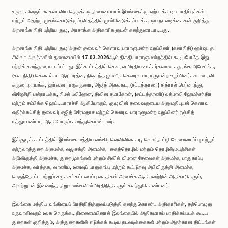
உருவாகிவரும் உலகளாவிய நெருக்கடி நிலைமையால் இலங்கைக்கு ஏற்படக்கூடிய பாதிப்புக்கள்
மற்றும் அதற்கு முகங்கொடுக்கும் விதத்தில் முன்னெடுக்கப்படக் கூடிய நடவடிக்கைகள் குறித்து
அரசாங்க நிதி பற்றிய குழு, அரசாங்க அதிகாரிகளுடன் கலந்துரையாடியது.
அரசாங்க நிதி பற்றிய குழு அதன் தலைவர் கௌரவ பாராளுமன்ற உறுப்பினர் (கலாநிதி) ஹர்ஷ. த
சில்வா அவர்களின் தலைமையில் 17.03.2026ஆம் திகதி பாராளுமன்றத்தில் கூடியபோதே இது
பற்றிக் கலந்துரையாடப்பட்டது. இக்கூட்டத்தில் கௌரவ பிரதியமைச்சர்களான சதுரங்க அபேசிங்க,
(கலாநிதி) கௌசல்யா ஆரியரத்ன, நிஷாந்த ஜயவீர, கௌரவ பாராளுமன்ற உறுப்பினர்களான ரவி
கருணாநாயக்க, ஹர்ஷன ராஜகருணா, அஜித் அகலகட, (சட்டத்தரணி) சித்ரால் பெர்னாந்து,
விஜேசிறி பஸ்நாயக்க, நிமல் பலிஹேன, திலின சமரகோன், (சட்டத்தரணி) லக்மாலி ஹேமச்சந்திர
மற்றும் சம்பிக்க ஹெட்டியாராச்சி ஆகியோரும், குழுவின் தலைவருடைய அனுமதியுடன் கௌரவ
எதிர்க்கட்சித் தலைவர் சஜித் பிரேமதாச மற்றும் கௌரவ பாராளுமன்ற உறுப்பினர் ரஞ்சித்
மத்துமபண்டார ஆகியோரும் கலந்துகொண்டனர்.
இக்குழுக் கூட்டத்தில் இலங்கை மத்திய வங்கி, வெளிவிவகார, வெளிநாட்டு வேலைவாய்ப்பு மற்றும்
சுற்றுலாத்துறை அமைச்சு, வலுசக்தி அமைச்சு, கைத்தொழில் மற்றும் தொழில்முயற்சிகள்
அபிவிருத்தி அமைச்சு, துறைமுகங்கள் மற்றும் சிவில் விமான சேவைகள் அமைச்சு, பாதுகாப்பு
அமைச்சு, வர்த்தக, வாணிப, உணவுப் பாதுகாப்பு மற்றும் கூட்டுறவு அபிவிருத்தி அமைச்சு,
பெருந்தோட்ட மற்றும் சமூக உட்கட்டமைப்பு வசதிகள் அமைச்சு ஆகியவற்றின் அதிகாரிகளும்,
அவற்றுடன் இணைந்த நிறுவனங்களின் பிரதிநிதிகளும் கலந்துகொண்டனர்.
இலங்கை மத்திய வங்கியைப் பிரதிநிதித்துவப்படுத்தி கலந்துகொண்ட அதிகாரிகள், தற்பொழுது
உருவாகிவரும் உலக நெருக்கடி நிலைமையினால் இலங்கையில் அதிகமாகப் பாதிக்கப்படக் கூடிய
துறைகள் குறித்தும், அத்துறைகளில் எடுக்கக் கூடிய நடவடிக்கைகள் மற்றும் அதற்கான திட்டங்கள்