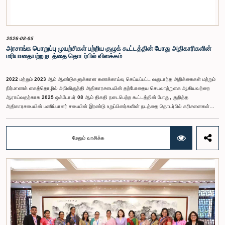
2026-08-05
அரசாங்க பொறுப்பு முயற்சிகள் பற்றிய குழுக் கூட்டத்தின் போது அதிகாரிகளின்
மரியாதையற்ற நடத்தை தொடர்பில் விளக்கம்
2022 மற்றும் 2023 ஆம் ஆண்டுகளுக்கான கணக்காய்வு செய்யப்பட்ட வருடாந்த அறிக்கைகள் மற்றும்
நிர்மாணக் கைத்தொழில் அபிவிருத்தி அதிகாரசபையின் தற்போதைய செயலாற்றுகை ஆகியவற்றை
ஆராய்வதற்காக 2025 ஒக்டோபர் 08 ஆம் திகதி நடைபெற்ற கூட்டத்தின் போது, குறித்த
அதிகாரசபையின் பணிப்பாளர் சபையின் இரண்டு உறுப்பினர்களின் நடத்தை தொடர்பில் கரிசனைகள்
எழுந்தன என்பதை அரசாங்க பொறுப்பு முயற்சிகள் பற்றிய குழு பொதுமக்களுக்கு
அறியத்தருகின்றது. பாராளுமன்றக் குழுக்களின் முன் சமூகமளிக்கும் போது பின்பற்ற வேண்டியதாக
நிர்ணயிக்கப்பட்ட ஆடை நடைமுறைக்கு இணங்காத வகையிலேயே அதிகாரிகளில் ஒருவர்
மேலும் வாசிக்க
இக்கூட்டத்தில் கலந்துகொண்டார் என்பதைக் குழு அவதானித்தது. மேலும், தாபிக்கப்பட்ட பாராளுமன்ற
நடைமுறை மற்றும் ஒழுங்குமுறைகளுக்கு முரணான வகையில், தவிசாளரின் முன் அனுமதியைப்
பெறாமலேயே இரு அதிகாரிகளும் குழுவின் நடவடிக்கைகளிலிருந்து வெளியேறினர். இச்சம்பவங்களைத்
தொடர்ந்து, அரசாங்க பொறுப்பு முயற்சிகள் பற்றிய குழுவின் கௌரவ தவிசாளரினால் எழுப்பப்பட்ட
சிறப்புரிமைப் பிரச்சினையினையடுத்து, பாராளுமன்றத்தை அவமதித்தமை தொடர்பான
குற்றச்சாட்டுகளின் பேரில் இரு அதிகாரிகளும் 2026 பெப்ரவரி 17 ஆம் திகதி ஒழுக்கநெறிகள் மற்றும்
சிறப்புரிமைகள் பற்றிய குழுவின் முன்னிலையில் ஆஜராகினர். இந்த நடவடிக்கைகளின் போது, அவர்கள்
தமது நடத்தைக்காக மனப்பூர்வமான மன்னிப்பைக் கோரினர். உரிய பரிசீலனையின் பின்னர்,
அதிகாரிகள் தமது செயல்களின் தீவிரத்தை ஏற்றுக்கொண்டுள்ளார்கள் என்பதையும், பாராளுமன்றக்
குழுக்களின் அதிகாரம், கௌரவம் மற்றும் தாபிக்கப்பட்ட நடைமுறைகளை மதிப்பதன்