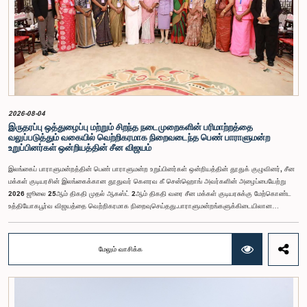
முக்கியத்துவத்தைப் புரிந்துள்ளமையை வெளிப்படுத்தியுள்ளனர் என்பதையும் கவனத்திற்கொண்டு,
ஒழுக்கநெறிகள் மற்றும் சிறப்புரிமைகள் பற்றிய குழுவானது அரசாங்க பொறுப்பு முயற்சிகள் பற்றிய
குழுவின் தவிசாளருடன் இணைந்து அவர்களது மன்னிப்பை ஏற்றுக்கொண்டது.பாராளுமன்றக்
குழுக்களின் முன்னிலையில் ஆஜராகும் அனைத்து தனிநபர்களும் மிக உயர்ந்த நடத்தை தரநிலைகளைக்
கடைப்பிடிக்க வேண்டும், நாடாளுமன்ற நடைமுறைகளுக்கு இணங்க வேண்டும் மற்றும் எல்லா
நேரங்களிலும் நாடாளுமன்றத்தின் கண்ணியம் மற்றும் அதிகாரத்தை நிலைநிறுத்த வேண்டும் என்று
இந்தக் குழு வலியுறுத்த விரும்புகிறது.அரசாங்க பொறுப்பு முயற்சிகள் பற்றிய குழுஇலங்கை
பாராளுமன்றம்
2026-08-04
இருதரப்பு ஒத்துழைப்பு மற்றும் சிறந்த நடைமுறைகளின் பரிமாற்றத்தை
வலுப்படுத்தும் வகையில் வெற்றிகரமாக நிறைவடைந்த பெண் பாராளுமன்ற
உறுப்பினர்கள் ஒன்றியத்தின் சீன விஜயம்
இலங்கைப் பாராளுமன்றத்தின் பெண் பாராளுமன்ற உறுப்பினர்கள் ஒன்றியத்தின் தூதுக் குழுவினர், சீன
மக்கள் குடியரசின் இலங்கைக்கான தூதுவர் கௌரவ கீ சென்ஹொங் அவர்களின் அழைப்பையேற்று
2026 ஜூலை 25ஆம் திகதி முதல் ஆகஸ்ட் 2ஆம் திகதி வரை சீன மக்கள் குடியரசுக்கு மேற்கொண்ட
உத்தியோகபூர்வ விஜயத்தை வெற்றிகரமாக நிறைவுசெய்தது.பாராளுமன்றங்களுக்கிடையிலான
ஒத்துழைப்பை வலுப்படுத்துதல், பெண்களின் தலைமைத்துவத்தை ஊக்குவித்தல் மற்றும் இலங்கைக்கும்
சீனாவுக்கும் இடையிலான இருதரப்பு உறவுகளை மேலும் மேம்படுத்துதல் இந்த விஜயத்தின்
நோக்கங்களாக அமைந்தன.சீனாவுக்கு விஜயம் மேற்கொண்ட தூதுக் குழுவிற்கு கௌரவ மகளிர் மற்றும்
மேலும் வாசிக்க
சிறுவர் அலுவல்கள் அமைச்சர் சரோஜா சாவித்திரி போல்ராஜ் அவர்கள் தலைமைதாங்கியதுடன், இதில்
கௌரவ பாராளுமன்ற உறுப்பினர்களான ரோஹிணி குமாரி விஜேரத்ன, ஓஷானி உமங்கா, சட்டத்தரணி
நிலந்தி கொட்டஹச்சி, எம்.ஏ.சி.எஸ். சதுரி கங்கானி, சட்டத்தரணி நிலுஷா லக்மாலி கமகே,
சட்டத்தரணி துஷாரி ஜயசிங்க, சட்டத்தரணி அனுஷ்கா திலகரத்ன, ஏ.எம்.எம்.எம். ரத்வத்தே,
சட்டத்தரணி கீதா ஹேரத், சட்டத்தரணி ஆகியோர் உள்ளடங்கியிருந்தனர்.இத்தூதுக் குழுவில்