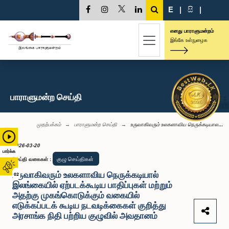
E
|
සි
|
எனது பாராளுமன்றம்
இங்கே உள்நுழைக
பாராளுமன்ற செய்தி
முதற்பக்கம்
பாராளுமன்ற செய்தி
உருவாகிவரும் உலகளாவிய நெருக்கடியால...
2026-03-20
பார்க்க
குழு செய்திகள்
செய்தி வகைகள்
:
உருவாகிவரும் உலகளாவிய நெருக்கடியால்
02
இலங்கையில் ஏற்படக்கூடிய பாதிப்புகள் மற்றும்
அதற்கு முகங்கொடுக்கும் வகையில்
எடுக்கப்படக் கூடிய நடவடிக்கைகள் குறித்து
அரசாங்க நிதி பற்றிய குழுவில் அவதானம்