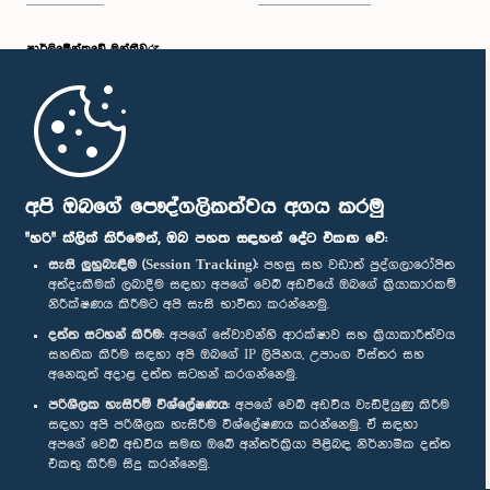
පාර්ලි‌මේන්තුවේ මන්ත්‍රීවරු
මුල් පිටුව
පාර්ලිමේන්තු ජංගම යෙදුම
අපි ඔබගේ පෞද්ගලිකත්වය අගය කරමු
"හරි" ක්ලික් කිරීමෙන්, ඔබ පහත සඳහන් දේට එකඟ වේ:
සැසි ලුහුබැඳීම (Session Tracking):
පහසු සහ වඩාත් පුද්ගලාරෝපිත
අත්දැකීමක් ලබාදීම සඳහා අපගේ වෙබ් අඩවියේ ඔබගේ ක්‍රියාකාරකම්
නිරීක්ෂණය කිරීමට අපි සැසි භාවිතා කරන්නෙමු.
අප හා සම්බන්ධ වී සිටින්න :
දත්ත සටහන් කිරීම:
අපගේ සේවාවන්හි ආරක්ෂාව සහ ක්‍රියාකාරීත්වය
සහතික කිරීම සඳහා අපි ඔබගේ IP ලිපිනය, උපාංග විස්තර සහ
අනෙකුත් අදාළ දත්ත සටහන් කරගන්නෙමු.
සම්මාන
පරිශීලක හැසිරීම් විශ්ලේෂණය:
අපගේ වෙබ් අඩවිය වැඩිදියුණු කිරීම
සඳහා අපි පරිශීලක හැසිරීම විශ්ලේෂණය කරන්නෙමු. ඒ සඳහා
අපගේ වෙබ් අඩවිය සමඟ ඔබේ අන්තර්ක්‍රියා පිළිබඳ නිර්නාමික දත්ත
පෞද්ගලිකත්ව ප්‍රතිපත්තිය
එකතු කිරීම සිදු කරන්නෙමු.