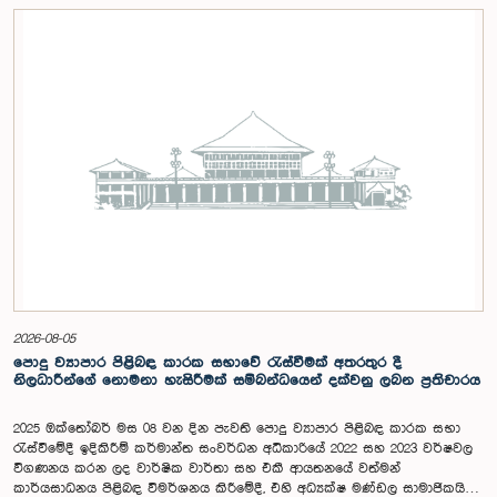
2026-08-05
පොදු ව්‍යාපාර පිළිබඳ කාරක සභාවේ රැස්වීමක් අතරතුර දී
නිලධාරීන්ගේ නොමනා හැසිරීමක් සම්බන්ධයෙන් දක්වනු ලබන ප්‍රතිචාරය
2025 ඔක්තෝබර් මස 08 වන දින පැවති පොදු ව්‍යාපාර පිළිබඳ කාරක සභා
රැස්වීමේදී ඉදිකිරීම් කර්මාන්ත සංවර්ධන අධිකාරියේ 2022 සහ 2023 වර්ෂවල
විගණනය කරන ලද වාර්ෂික වාර්තා සහ එකී ආයතනයේ වත්මන්
කාර්යසාධනය පිළිබඳ විමර්ශනය කිරීමේදී, එහි අධ්‍යක්ෂ මණ්ඩල සාමාජිකයින්