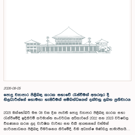
2026-08-05
පොදු ව්‍යාපාර පිළිබඳ කාරක සභාවේ රැස්වීමක් අතරතුර දී
නිලධාරීන්ගේ නොමනා හැසිරීමක් සම්බන්ධයෙන් දක්වනු ලබන ප්‍රතිචාරය
2025 ඔක්තෝබර් මස 08 වන දින පැවති පොදු ව්‍යාපාර පිළිබඳ කාරක සභා
රැස්වීමේදී ඉදිකිරීම් කර්මාන්ත සංවර්ධන අධිකාරියේ 2022 සහ 2023 වර්ෂවල
විගණනය කරන ලද වාර්ෂික වාර්තා සහ එකී ආයතනයේ වත්මන්
කාර්යසාධනය පිළිබඳ විමර්ශනය කිරීමේදී, එහි අධ්‍යක්ෂ මණ්ඩල සාමාජිකයින්
දෙදෙනෙකුගේ හැසිරීම පිළිබඳව පොදු ව්‍යාපාර පිළිබඳ කාරක සභාවේ