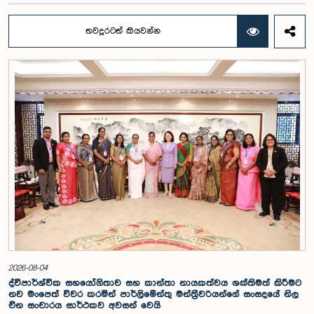
අවධානය යොමු ව තිබේ. මෙම රැස්වීම සඳහා සහභාගී වූ නිලධාරීන් අතරින්
එක් අයෙකු, පාර්ලිමේන්තු කාරක සභා රැස්වීම් සඳහා සහභාගී වීමේ දී
තවදුරටත් කියවන්න
නිලධාරීන් විසින් තම ඇඳුම් පැළඳුම් සම්බන්ධයෙන් පිළිපැදිය යුතු වන
නිර්නායකයන්ගෙන් බැහැරව, එකී අවස්ථාවට නුසුදුසු ආකාරයෙන් සැරසී
රැස්වීමට සහභාගී වී සිටි බව කාරක සභාව විසින් නිරීක්ෂණය කරන ලදී.
තවද, ඉහත කී නිලධාරීන් දෙදෙනාම පාර්ලිමේන්තු සම්ප්‍රදායට හා
ක්‍රියාපටිපාටියට පටහැනි අයුරින් සභාපතිවරයාගේ පූර්ව අවසරයකින් තොරව
කාරක සභා රැස්වීමෙන් බැහැර ගොස් ඇති බව ද කාරක සභාව විසින් සඳහන්
කරන ලදී. මෙම සිද්ධීන් සම්බන්ධයෙන් පොදු ව්‍යාපාර පිළිබඳ කාරක සභාවේ
සභාපතිවරයා විසින් මතු කරන ලද වරප්‍රසාද පිළිබඳ ගැටළුවට අනුව,
පාර්ලිමේන්තුවට අපහාස කිරීමේ චෝදනාව යටතේ එම නිලධාරීන් දෙදෙනා 2026
පෙබරවාරි මස 17 වැනි දින ආචාරධර්ම හා වරප්‍රසාද පිළිබඳ කාරක සභාව
හමුවේ පෙනී සිටිනු ලැබූ අතර, එහිදී, ඔවුන් විසින් සිය හැසිරීම සම්බන්ධයෙන්
අවංකවම සමාව අයැද සිටින බව සඳහන් කෙරිණි. පාර්ලිමේන්තු කාරක
සභාවල අධිකාරිය, ගෞරවය සහ ස්ථාපිත ක්‍රියාපටිපාටිවලට ගෞරව කිරීමේ
වැදගත්කම පිළිබඳව නිසි අවබෝධයකින් යුතුව තම ක්‍රියාවන්හි බරපතලකම
නිලධාරීන් විසින් අවබෝධ කරගෙන ඇති බව නිරීක්ෂණය කළ ආචාරධර්ම හා
වරප්‍රසාද පිළිබඳ කාරක සභාව සහ පොදු ව්‍යාපාර පිළිබඳ කාරක සභාවේ
සභාපතිවරයා විසින් ඒ පිළිබඳව නිසි පරිදි සලකා බැලීමෙන් අනතුරුව, ඉහත
කී නිලධාරීන්ට සමාව ලබා දෙන ලෙස කරන ලද ඉල්ලීම පිළිගන්නා
ලදී. පාර්ලිමේන්තු කාරක සභා රැස්වීම් සඳහා පෙනී සිටින සියලුම පුද්ගලයන්
2026-08-04
සෑම අවස්ථාවකදීම ඉහළම මට්ටමින් ආචාරධර්ම හා හැසිරීම් අනුගමනය
ද්විපාර්ශ්වික සහයෝගිතාව සහ කාන්තා නායකත්වය ශක්තිමත් කිරීමට
කිරීමත්, පාර්ලිමේන්තු ක්‍රියාපටිපාටීන්ට අනුකූලව කටයුතු කිරීම සහ
නව මංපෙත් විවර කරමින් පාර්ලිමේන්තු මන්ත්‍රීවරියන්ගේ සංසදයේ නිල
පාර්ලිමේන්තුවේ ගරුත්වය හා අධිකාරිය ආරක්ෂා කරමින් කටයුතු කිරීමත්
චීන සංචාරය සාර්ථකව අවසන් වෙයි