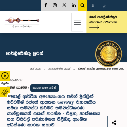
E
|
த
|
මගේ පාර්ලිමේන්තුව
මෙතැනින් පිවිසෙන්න
පාර්ලි‌මේන්තු පුවත්
මුල් පිටුව
පාර්ලි‌මේන්තු පුවත්
ඩිජිටල් ආර්ථික අමාත්‍යාංශය මගින් දිස...
2025-12-03
බලන්න
පුවත් කාණ්ඩ
:
කාරක සභා පුවත්
ඩිජිටල් ආර්ථික අමාත්‍යාංශය මගින් දිස්ත්‍රික්
02
මට්ටමින් රජයේ ආයතන GovPay ව්‍යාපෘතිය
සමඟ සම්බන්ධ කිරීමට සම්බන්ධීකරණ
යාන්ත්‍රණයක් සකස් කරන්න - විද්‍යා, තාක්ෂණය
සහ ඩිජිටල් පරිණාමනය පිළිබඳ ආංශික
අධීක්ෂණ කාරක සභාව