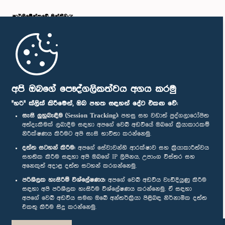
පාර්ලි‌මේන්තුවේ මන්ත්‍රීවරු
මුල් පිටුව
පාර්ලිමේන්තු ජංගම යෙදුම
අපි ඔබගේ පෞද්ගලිකත්වය අගය කරමු
"හරි" ක්ලික් කිරීමෙන්, ඔබ පහත සඳහන් දේට එකඟ වේ:
සැසි ලුහුබැඳීම (Session Tracking):
පහසු සහ වඩාත් පුද්ගලාරෝපිත
අත්දැකීමක් ලබාදීම සඳහා අපගේ වෙබ් අඩවියේ ඔබගේ ක්‍රියාකාරකම්
නිරීක්ෂණය කිරීමට අපි සැසි භාවිතා කරන්නෙමු.
අප හා සම්බන්ධ වී සිටින්න :
දත්ත සටහන් කිරීම:
අපගේ සේවාවන්හි ආරක්ෂාව සහ ක්‍රියාකාරීත්වය
සහතික කිරීම සඳහා අපි ඔබගේ IP ලිපිනය, උපාංග විස්තර සහ
අනෙකුත් අදාළ දත්ත සටහන් කරගන්නෙමු.
සම්මාන
පරිශීලක හැසිරීම් විශ්ලේෂණය:
අපගේ වෙබ් අඩවිය වැඩිදියුණු කිරීම
සඳහා අපි පරිශීලක හැසිරීම විශ්ලේෂණය කරන්නෙමු. ඒ සඳහා
අපගේ වෙබ් අඩවිය සමඟ ඔබේ අන්තර්ක්‍රියා පිළිබඳ නිර්නාමික දත්ත
පෞද්ගලිකත්ව ප්‍රතිපත්තිය
එකතු කිරීම සිදු කරන්නෙමු.