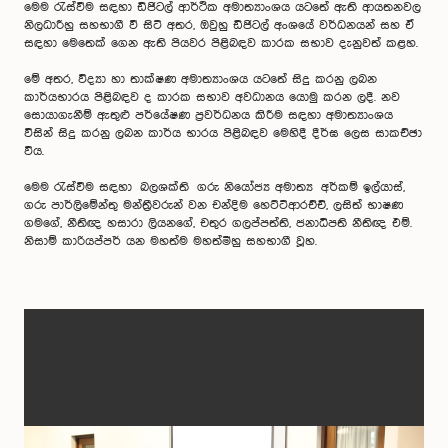
මෙම රැස්වීම සඳහා ඩිජිටල් ආර්ථික අමාත්‍යාංශය යටතේ ඇති ආයතනවල
නිලධාරීහු සහභාගී වී සිටි අතර, ඔවුහු ඩිජිටල් අංශයේ වර්ධනයන් සහ ඒ
සඳහා මෙතෙක් ගෙන ඇති පියවර පිළිබඳව කාරක සභාව දැනුවත් කළහ.
මේ අතර, විද්‍යා හා තාක්ෂණ අමාත්‍යාංශය යටතේ සිදු කරනු ලබන
කාර්යභාරය පිළිබඳව ද කාරක සභාව අවධානය යොමු කරන ලදී. නව
සොයාගැනීම් ඇතුළු පර්යේෂණ ප්‍රවර්ධනය කිරීම සඳහා අමාත්‍යාංශය
විසින් සිදු කරනු ලබන කාර්ය භාරය පිළිබඳව මෙහිදී දීර්ඝ ලෙස සාකච්ඡා
විය.
මෙම රැස්වීම සඳහා බලශක්ති ගරු නියෝජ්‍ය අමාත්‍ය අර්කම් ඉල්යාස්,
ගරු පාර්ලිමේන්තු මන්ත්‍රීවරුන් වන චන්දිම හෙට්ටිආරච්චි, ලසිත් භාෂණ
ගමගේ, නීතිඥ හසාරා ලියනගේ, චතුර ගලප්පත්ති, ජනාධිපති නීතිඥ එම්.
නිසාම් කාරියප්පර් යන මහත්ම මහත්මීහු සහභාගී වූහ.