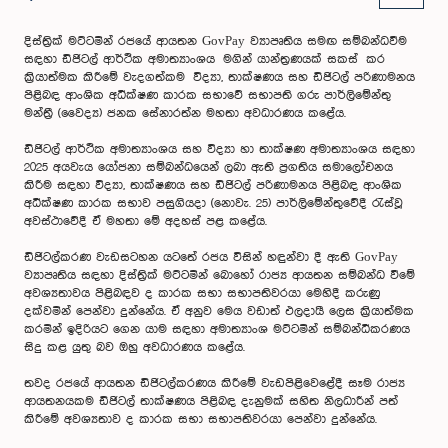
දිස්ත්‍රික් මට්ටමින් රජයේ ආයතන GovPay ව්‍යාපෘතිය සමඟ සම්බන්ධවීම
සඳහා ඩිජිටල් ආර්ථික අමාත්‍යාංශය මගින් යාන්ත්‍රණයක් සකස් කර
ක්‍රියාත්මක කිරීමේ වැදගත්කම විද්‍යා, තාක්ෂණය සහ ඩිජිටල් පරිණාමනය
පිළිබඳ ආංශික අධීක්ෂණ කාරක සභාවේ සභාපති ගරු පාර්ලිමේන්තු
මන්ත්‍රී (වෛද්‍ය) ජනක සේනාරත්න මහතා අවධාරණය කළේය.
ඩිජිටල් ආර්ථික අමාත්‍යාංශය සහ විද්‍යා හා තාක්ෂණ අමාත්‍යාංශය සඳහා
2025 අයවැය යෝජනා සම්බන්ධයෙන් ලබා ඇති ප්‍රගතිය සමාලෝචනය
කිරීම සඳහා විද්‍යා, තාක්ෂණය සහ ඩිජිටල් පරිණාමනය පිළිබඳ ආංශික
අධීක්ෂණ කාරක සභාව පසුගියදා (නොවැ. 25) පාර්ලිමේන්තුවේදී රැස්වූ
අවස්ථාවේදී ඒ මහතා මේ අදහස් පළ කළේය.
ඩිජිටල්කරණ වැඩසටහන යටතේ රජය විසින් හඳුන්වා දී ඇති GovPay
ව්‍යාපෘතිය සඳහා දිස්ත්‍රික් මට්ටමින් බොහෝ රාජ්‍ය ආයතන සම්බන්ධ වීමේ
අවශ්‍යතාවය පිළිබඳව ද කාරක සභා සභාපතිවරයා මෙහිදී කරුණු
දක්වමින් පෙන්වා දුන්නේය. ඒ අනුව මෙය වඩාත් ඵලදායී ලෙස ක්‍රියාත්මක
කරමින් ඉදිරියට ගෙන යාම සඳහා අමාත්‍යාංශ මට්ටමින් සම්බන්ධීකරණය
සිදු කළ යුතු බව ඔහු අවධාරණය කළේය.
තවද රජයේ ආයතන ඩිජිටල්කරණය කිරීමේ වැඩපිළිවෙළේදී සෑම රාජ්‍ය
ආයතනයකම ඩිජිටල් තාක්ෂණය පිළිබඳ දැනුමක් සහිත නිලධාරීන් පත්
කිරීමේ අවශ්‍යතාව ද කාරක සභා සභාපතිවරයා පෙන්වා දුන්නේය.