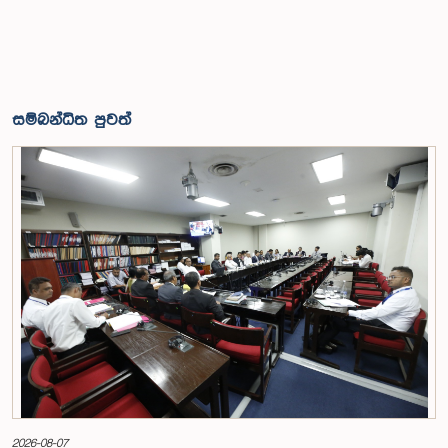
සම්බන්ධිත පුවත්
2026-08-07