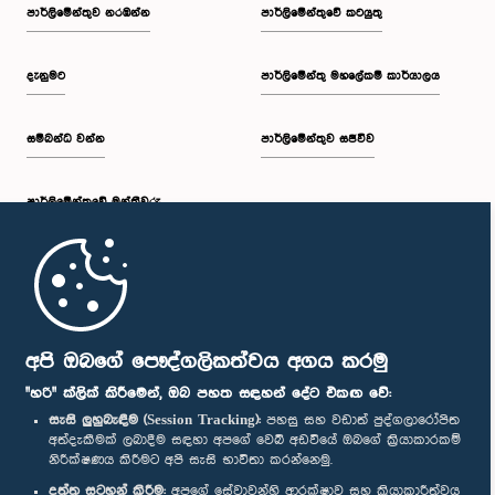
පාර්ලි‌මේන්තුව නරඹන්න
පාර්ලිමේන්තුවේ කටයුතු
දැනුමට
පාර්ලිමේන්තු මහලේකම් කාර්යාලය
සම්බන්ධ වන්න
පාර්ලිමේන්තුව සජීවීව
පාර්ලි‌මේන්තුවේ මන්ත්‍රීවරු
මුල් පිටුව
පාර්ලිමේන්තු ජංගම යෙදුම
අපි ඔබගේ පෞද්ගලිකත්වය අගය කරමු
"හරි" ක්ලික් කිරීමෙන්, ඔබ පහත සඳහන් දේට එකඟ වේ:
සැසි ලුහුබැඳීම (Session Tracking):
පහසු සහ වඩාත් පුද්ගලාරෝපිත
අත්දැකීමක් ලබාදීම සඳහා අපගේ වෙබ් අඩවියේ ඔබගේ ක්‍රියාකාරකම්
නිරීක්ෂණය කිරීමට අපි සැසි භාවිතා කරන්නෙමු.
අප හා සම්බන්ධ වී සිටින්න :
දත්ත සටහන් කිරීම:
අපගේ සේවාවන්හි ආරක්ෂාව සහ ක්‍රියාකාරීත්වය