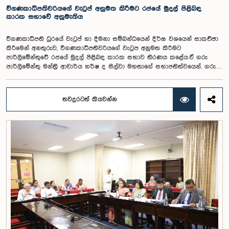
විගණකාධිපතිවරියගේ වැටුප් අනුමත කිරීමට රජයේ මුදල් පිළිබඳ
කාරක සභාවේ අනුමැතිය
විගණකාධිපති ධුරයේ වැටුප් හා දීමනා සම්බන්ධයෙන් දීර්ඝ වශයෙන් සාකච්ඡා
කිරීමෙන් අනතුරුව, විගණකාධිපතිවරියගේ වැටුප අනුමත කිරීමට
පාර්ලිමේන්තුවේ රජයේ මුදල් පිළිබඳ කාරක සභාව තීරණය කළේය.ඒ ගරු
පාර්ලිමේන්තු මන්ත්‍රී ආචාර්ය හර්ෂ ද සිල්වා මහතාගේ සභාපතිත්වයෙන්, ගරු
නියෝජ්‍ය අමාත්‍යවරුන් වන චතුරංග අබේසිංහ, නිශාන්ත ජයවීර, ගරු
පාර්ලිමේන්තු මන්ත්‍රීවරුන් වන රවී කරුණානායක, නිමල් පලිහේන, විජේසිරි
බස්නායක, එම්.කේ.එම්. අස්ලම්, තිලිණ සමරකෝන් සහ චම්පික හෙට්ටිආරච්චි
තවදුරටත් කියවන්න
යන මහත්ම මහත්මීන්ගේ සහභාගීත්වයෙන් මෙම කාරක සභාව
පාර්ලිමේන්තුවේදී පසුගියදා (04) රැස්වූ අවස්ථාවේදීය. ශ්‍රී ලංකා ප්‍රජාතාන්ත්‍රික
සමාජවාදී ජනරජයේ ආණ්ඩුක්‍රම ව්‍යවස්ථාවේ 153(2) ව්‍යවස්ථාව ප්‍රකාරව
විගණකාධිපති ධුරයේ වැටුප් සම්බන්ධයෙන් අදාළ යෝජනාව කාරක සභාවේ
අවධානයට යොමු කර තිබිණි.එහිදී විගණකාධිපතිවරියගේ වගකීම්, රාජ්‍ය මූල්‍ය
අධීක්ෂණය හා විගණන ක්ෂේත්‍රයේ ස්වාධීනත්වය ඇතුළු කරුණු සැලකිල්ලට
ගනිමින් වැටුප් මට්ටම පිළිබඳව කාරක සභා සභාපතිවරයා ඇතුළු මන්ත්‍රීවරුන්
විසින් අදහස් හා යෝජනා ඉදිරිපත් කරන ලදී. ආණ්ඩුක්‍රම ව්‍යස්ථාවේ 170 වෙනි
ව්‍යවස්ථාව ප්‍රකාරව විගණකාධිපති රාජ්‍ය සේවකයකු නොවන බවත් පවත්නා
රාජ්‍ය වැටුප් පරිමාණයෙන් බැහැරව විගණකාධිපතිවරයාගේ වැටුප සඳහා
විශේෂ සැලකිල්ලක් යොමු කළ හැකි බවත් මෙහිදි වැඩිදුරටත් අදහස් දක්වමින්
කාරක සභාව පවසා සිටියේය. යොජිත වැටුප, මීට පෙර සිටි
විගණකාධිපතිවරුන්ගේ වැටුප් ද සලකා බලමින් මෙම තිරණයට එළඹුණ බව
නිලධාරීන් විසින් පවසන ලදී. මිට පෙර, එය ජාතික වැටුප් හා සේවක සංඛ්‍යා