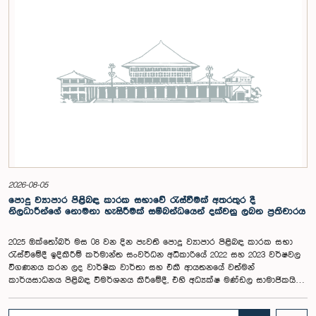
පාර්ලිමේන්තු කටයුතු, ව්‍යවස්ථාදායක ක්‍රියාවලිය සහ විවෘත පාර්ලිමේන්තු
මූලධර්ම පිළිබඳ දැනුවත් කිරීම මෙන්ම, පාර්ලිමේන්තුව සහ පුරවැසියන් අතර
සම්බන්ධතාව තවදුරටත් ශක්තිමත් කිරීම ද අපේක්ෂා කෙරේ.මෙම රැස්වීමට
සංසදයේ සාමාජික මන්ත්‍රීවරු සහ වැඩමුළු මාලාව සඳහා අනුග්‍රාහකත්වය
සපයන සංවර්ධන සහකරු වන CII (Coalition for Inclusive Impact)
ආයතනයේ නියෝජිතයෝ එක්ව සිටියහ.මෙම වැඩමුළුව සඳහා සහභාගීවීමට
අපේක්ෂා කරන ගම්පහ දිස්ත්‍රික්කයේ වයස අවු 18 – 35 අතර තරුණ තරුණියන්
https://forms.gle/aVp5UzhLbtPSmVap8 සබැඳිය ඔස්සේ අදාළ පෝරමය
සම්පූර්ණ කොට ලියාපදිංචි විය විය යුතුය.
2026-08-05
පොදු ව්‍යාපාර පිළිබඳ කාරක සභාවේ රැස්වීමක් අතරතුර දී
නිලධාරීන්ගේ නොමනා හැසිරීමක් සම්බන්ධයෙන් දක්වනු ලබන ප්‍රතිචාරය
2025 ඔක්තෝබර් මස 08 වන දින පැවති පොදු ව්‍යාපාර පිළිබඳ කාරක සභා
රැස්වීමේදී ඉදිකිරීම් කර්මාන්ත සංවර්ධන අධිකාරියේ 2022 සහ 2023 වර්ෂවල
විගණනය කරන ලද වාර්ෂික වාර්තා සහ එකී ආයතනයේ වත්මන්
කාර්යසාධනය පිළිබඳ විමර්ශනය කිරීමේදී, එහි අධ්‍යක්ෂ මණ්ඩල සාමාජිකයින්
දෙදෙනෙකුගේ හැසිරීම පිළිබඳව පොදු ව්‍යාපාර පිළිබඳ කාරක සභාවේ
අවධානය යොමු ව තිබේ. මෙම රැස්වීම සඳහා සහභාගී වූ නිලධාරීන් අතරින්