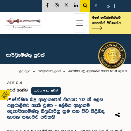
E
|
த
|
මගේ පාර්ලිමේන්තුව
මෙතැනින් පිවිසෙන්න
පාර්ලි‌මේන්තු පුවත්
මුල් පිටුව
පාර්ලි‌මේන්තු පුවත්
අපේක්ෂිත බදු ආදායමෙන් සියයට 102 ක් ලෙස ස...
2025-10-16
පුවත් කාණ්ඩ
:
කාරක සභා පුවත්
අපේක්ෂිත බදු ආදායමෙන් සියයට 102 ක් ලෙස
02
සපුරාලීමට හැකි වුණා - දේශීය ආදායම්
දෙපාර්තමේන්තු නිලධාරීහු ක්‍රම සහ විධි පිළිබඳ
කාරක සභාවට පවසති