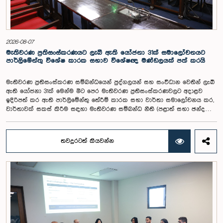
කොමිෂන් සභාවෙන් තිරණය කළ ද වර්තමානයේ එවැනි කොමිසමක් නොමැති
බවත් නිලධාරීහු සදහන් කළහ.විගණකාධිපතිවරිය සඳහා යෝජිත වැටුප්
මට්ටම අනුමත කළ ද, එම තනතුරට පැවරී ඇති වගකීම් සහ කාර්යභාරය
සැලකිල්ලට ගනිමින් වැටුප තවදුරටත් ඉහළ මට්ටමක පැවතිය යුතු බවට කාරක
සභා සභාපතිවරයා ඇතුළු මන්ත්‍රීවරුන්ගේ අදහස විය. ඒ අනුව, අදාළ වැටුප්
2026-08-07
මට්ටම සම්බන්ධයෙන් ඉදිරියේදී තවදුරටත් අවධානය යොමු කර අවශ්‍ය තීරණ
මැතිවරණ ප්‍රතිසංස්කරණයට ලැබී ඇති යෝජනා 31ක් සමාලෝචනයට
ගැනීමේ අවශ්‍යතාව ද කාරක සභාවේදී පෙන්වා දුන් අතර ස්ථිර සහ ස්වධින
පාර්ලිමේන්තු විශේෂ කාරක සභාව විශේෂඥ මණ්ඩලයක් පත් කරයි
වැටුප් හා සේවක සංඛ්‍යා කොමිෂන් සභාවක් ස්ථාපිත කරන ලෙස කාරක
සභාවේ සභාපති යෝජනා කළේය.
මැතිවරණ ප්‍රතිසංස්කරණ සම්බන්ධයෙන් පුද්ගලයන් සහ සංවිධාන වෙතින් ලැබී
ඇති යෝජනා 31ක් මෙන්ම මීට පෙර මැතිවරණ ප්‍රතිසංස්කරණවලට අදාළව
ඉදිරිපත් කර ඇති පාර්ලිමේන්තු තේරීම් කාරක සභා වාර්තා සමාලෝචනය කර,
වාර්තාවක් සකස් කිරීම සඳහා මැතිවරණ සම්බන්ධ නීති (පළාත් සභා ඡන්ද
විමසීමට අදාළ නීති හැර) සමාලෝචනය කර පාර්ලිමේන්තුවට වාර්තා කිරීම සහ
ඒ පිළිබඳ යෝජනා හා නිර්දේශ ඉදිරිපත් කිරීම සඳහා වන පාර්ලිමේන්තු විශේෂ
කාරක සභාව විසින් විශේෂඥ මණ්ඩලයක් පත් කරන ලදී.ඒ මෙම විශේෂ
තවදුරටත් කියවන්න
කාරක සභාව රාජ්‍ය පරිපාලන, පළාත් සභා සහ පළාත් පාලන ගරු අමාත්‍ය
මහාචාර්ය ඒ.එච්.එම්.එච්. අබයරත්න මහතාගේ සභාපතිත්වයෙන්
පාර්ලිමේන්තුවේදී පසුගියදා රැස් වූ අවස්ථාවේදීය.එහිදී 2004, 2007 සහ 2022
වසරවල පාර්ලිමේන්තු තේරීම් කාරක සභා වාර්තා මෙන්ම පුද්ගලයන් හා
සංවිධාන විසින් ඉදිරිපත් කර ඇති යෝජනා 31ක් පදනම් කර ගනිමින් මැතිවරණ
ප්‍රතිසංස්කරණ සම්බන්ධයෙන් දීර්ඝ ලෙස සාකච්ඡා කෙරිණි.සාකච්ඡාවේදී පළාත්
පාලන මැතිවරණ ක්‍රමය සඳහා මිශ්‍ර මැතිවරණ ක්‍රමයක් හඳුන්වා දීම, සුළු පක්ෂ
හා සුළුතර කණ්ඩායම්වල නියෝජනය තහවුරු කිරීම, කාන්තා නියෝජනය
වැඩිදියුණු කිරීම, විද්‍යුත් ඡන්ද ක්‍රමවේදයක් හඳුන්වා දීම සහ කල්තියා ඡන්දය