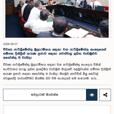
ප්‍රකාශ කිරීමේ පහසුකම් සැලසීම ඇතුළු යෝජනා පිළිබඳව අවධානය යොමු
විය. එමෙන්ම විදේශගත ශ්‍රී ලාංකිකයන්ට ඡන්ද අයිතිය ලබාදීම සම්බන්ධයෙන්
වන යෝජනා පිළිබඳව ද සලකා බැලුණු අතර, ඒ සඳහා අවශ්‍ය නීතිමය හා
පරිපාලනමය ප්‍රතිපාදන පිළිබඳ වැඩිදුර අධ්‍යයනය කිරීමේ අවශ්‍යතාව
අවධාරණය කෙරිණි.කාරක සභාව විසින් පත් කළ විශේෂඥ මණ්ඩලය මඟින්
ලැබී ඇති යෝජනා 31 සහ පූර්ව පාර්ලිමේන්තු තේරීම් කාරක සභා වාර්තා
විශ්ලේෂණය කර ප්‍රායෝගික නිර්දේශ සහිත වාර්තාවක් සකස් කිරීමට නියමිත
අතර, එම නිර්දේශ සමාලෝචනය කිරීම සඳහා ඉදිරි කටයුතු සිදු කිරීමට කාරක
සභාව තීරණය කළේය.මෙම රැස්වීමට කාරක සභා සාමාජික ගරු අමාත්‍ය
ආචාර්ය උපාලි පන්නිලගේ මහතා සහ ගරු පාර්ලිමේන්තු මන්ත්‍රීවරුන් වන රවී
2026-08-07
කරුණානායක, රුවන්තිලක ජයකොඩි සහ කදිරවේලු ෂන්මුගම් කුගදාසන් යන
විවෘත පාර්ලිමේන්තු මුලාරම්භය සඳහා වන පාර්ලිමේන්තු සංසදයෙන්
මහත්වරු සහභාගී වූහ.
ගම්පහ දිස්ත්‍රික් තරුණ ප්‍රජාව සඳහා පවත්වනු ලබන වැඩමුළුව
අගෝස්තු 16 වැනිදා
විවෘත පාර්ලිමේන්තු මුලාරම්භය සඳහා වන පාර්ලිමේන්තු සංසදය විසින්
සංවිධානය කරනු ලබන ප්‍රාදේශීය වැඩමුළු මාලාවේ පළමුවැන්න ගම්පහ දිස්ත්‍රික්
තරුණ ප්‍රජාව සඳහා අගෝස්තු 16 වැනිදා මීගමුව ජෙට්වින් බ්ලූ හෝටල්
පරිශ්‍රයේදී පැවැත්වීමට නියමිත බව එම සංසදයේ සම සභාපති ගරු
පාර්ලිමේන්තු මන්ත්‍රී ෂානක්කියන් රාජපුත්තිරන් රාසමාණික්කම් මහතා පැවසීය.ඒ
මහතාගේ ප්‍රධානත්වයෙන් 2026.08.05 දින පැවති එම සංසදයේ රැස්වීමේදී මීට
අදාළ සංවිධාන කටයුතු පිළිබඳව සාකච්ඡා කෙරිණි. තරුණ නියෝජිතයන්ගේ
තවදුරටත් කියවන්න
සහභාගීත්වයෙන් විවෘත පාර්ලිමේන්තු සංකල්පය තවදුරටත් ප්‍රවර්ධනය කිරීමේ
අරමුණින් මෙම වැඩමුළු මාලාව සංවිධානය කෙරෙන අතර සංසදයේ සාමාජික
මන්ත්‍රීවරු මෙන්ම ගම්පහ දිස්ත්‍රික් පාර්ලිමේන්තු මන්ත්‍රීවරුන් ද මෙම අවස්ථාවට
සහභාගී වීමට නියමිතය.මෙම වැඩමුළු මගීන් විශේෂයෙන් තරුණ ප්‍රජාව