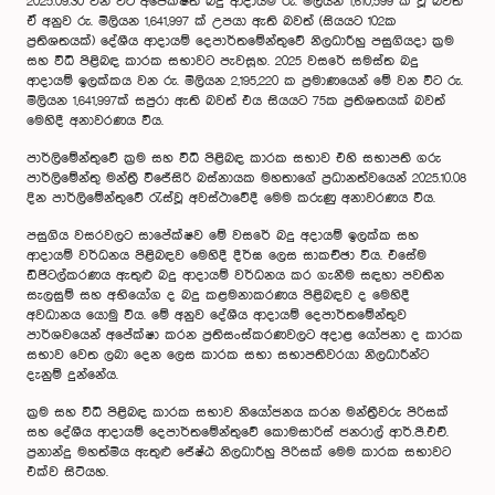
2025.09.30 වන විට අපේක්ෂිත බදු ආදායම රු. මිලියන 1,610,599 ක් වූ බවත්
ඒ අනුව රු. මිලියන 1,641,997 ක් උපයා ඇති බවත් (සියයට 102ක
ප්‍රතිශතයක්) දේශීය ආදායම් දෙපාර්තමේන්තුවේ නිලධාරීහු පසුගියදා ක්‍රම
සහ විධි පිළිබඳ කාරක සභාවට පැවසූහ. 2025 වසරේ සමස්ත බදු
ආදායම් ඉලක්කය වන රු. මිලියන 2,195,220 ක ප්‍රමාණයෙන් මේ වන විට රු.
මිලියන 1,641,997ක් සපුරා ඇති බවත් එය සියය‍ට 75ක ප්‍රතිශතයක් බවත්
මෙහිදී අනාවරණය විය.
පාර්ලිමේන්තුවේ ක්‍රම සහ විධි පිළිබඳ කාරක සභාව එහි සභාපති ගරු
පාර්ලිමේන්තු මන්ත්‍රී විජේසිරි බස්නායක මහතාගේ ප්‍රධානත්වයෙන් 2025.10.08
දින පාර්ලි‍මේන්තුවේ රැස්වූ අවස්ථාවේදී මෙම කරුණු අනාවරණය විය.
පසුගිය වසරවලට සාපේක්ෂව මේ වසරේ බදු අදායම් ඉලක්ක සහ
ආදායම් වර්ධනය පිළිබඳව මෙහිදී දීර්ඝ ලෙස සාකච්ඡා විය. එසේම
ඩිජිටල්කරණය ඇතුළු බදු ආදායම් වර්ධනය කර ගැනීම සඳහා පවතින
සැලසුම් සහ අභියෝග ද බදු කළමනාකරණය පිළිබඳව ද මෙහිදී
අවධානය යොමු විය. මේ අනුව දේශීය ආදායම් දෙපාර්තමේන්තුව
පාර්ශවයෙන් අපේක්ෂා කරන ප්‍රතිසංස්කරණවලට අදාළ යෝජනා ද කාරක
සභාව වෙත ලබා දෙන ලෙස කාරක සභා සභාපතිවරයා නිලධාරීන්ට
දැනුම් දුන්නේය.
ක්‍රම සහ විධි පිළිබඳ කාරක සභාව නියෝජනය කරන මන්ත්‍රීවරු පිරිසක්
සහ දේශීය ආදායම් දෙපාර්තමේන්තුවේ කොමසාරිස් ජනරාල් ආර්.පී.එච්.
ප්‍රනාන්දු මහත්මිය ඇතුළු ජේෂ්ඨ නිලධාරීහු පිරිසක් මෙම කාරක සභාවට
එක්ව සිටියහ.