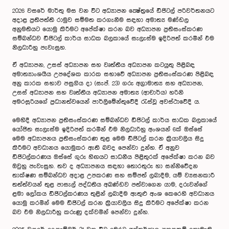
2026 වසරේ මාර්තු මස වන විට අධ්‍යාපන ක්‍ෂේත්‍රයේ ඩිජිටල් පරිවර්තනයට
අදාළ ප්‍රතිපත්ති රාමුව සම්මත කරගැනීම සඳහා අමාත්‍ය මණ්ඩල
අනුමතියට යොමු කිරීමට අපේක්ෂා කරන බව අධ්‍යාපන ප්‍රතිසංස්කරණ
සම්බන්ධව ඩිජිටල් කාර්ය සාධක බලකායේ සැලැස්ම ඉදිරිපත් කරමින් එම
නිලධාරීහු පැවැසුහ.
ඒ අධ්‍යාපන, උසස් අධ්‍යාපන සහ වෘත්තීය අධ්‍යාපන කටයුතු පිළිබඳ
අමාත්‍යාංශයීය උපදේශක කාරක සභාවේ අධ්‍යාපන ප්‍රතිසංස්කරණ පිළිබඳ
අනු කාරක සභාව පසුගිය දා (සැප්. 23) ගරු අග්‍රාමාත්‍ය සහ අධ්‍යාපන,
උසස් අධ්‍යාපන සහ වෘත්තීය අධ්‍යාපන අමාත්‍ය (ආචාර්ය) හරිනි
අමරසූරියගේ ප්‍රධානත්වයෙන් පාර්ලිමේන්තුවේදී රැස්වූ අවස්ථාවේදී ය.
මෙහිදී අධ්‍යාපන ප්‍රතිසංස්කරණ සම්බන්ධව ඩිජිටල් කාර්ය සාධක බලකායේ
යෝජිත සැලැස්ම ඉදිරිපත් කරමින් එම නිලධාරිහු අංශයන් 6ක් ඔස්සේ
මෙම අධ්‍යාපනය ප්‍රතිසංස්කරණ තුළ මෙම ඩිජිටල් කරන ක්‍රියාවලිය සිදු
කිරීමට අවධානය යොමුකර ඇති බවද පෙන්වා දුන්හ. ඒ අනුව
ඩිජිටල්කරණය ඔස්සේ ගුරු හිඟයට සාධනීය පිළිතුරක් අපේක්ෂා කරන බව
ඔවුහු පැවැසුහ. තව ද අධ්‍යාපනය සඳහා තොරතුරු හා සන්නිවේදන
තාක්ෂණ සම්බන්ධව අදාළ උපකරණ සහ සම්පත් ලබාදීම, යම් ව්‍යසනකාරී
තත්ත්වයන් තුළ පාසැල් පද්ධතිය අඛණ්ඩව පත්වාගෙන යාම, දරුවන්ගේ
ළමා ලෝකය ඩිජිටල්කරණය තුළින් ලබාදීම ඇතුළු අංශ කෙරෙහි අවධානය
යොමු කරමින් මෙම ඩිජිටල් කරන ක්‍රියාවලිය සිදු කිරීමට අපේක්ෂා කරන
බව එම නිලධාරීහු කරුණු දක්වමින් පෙන්වා දුන්හ.