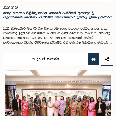
2026-08-05
පොදු ව්‍යාපාර පිළිබඳ කාරක සභාවේ රැස්වීමක් අතරතුර දී
නිලධාරීන්ගේ නොමනා හැසිරීමක් සම්බන්ධයෙන් දක්වනු ලබන ප්‍රතිචාරය
2025 ඔක්තෝබර් මස 08 වන දින පැවති පොදු ව්‍යාපාර පිළිබඳ කාරක සභා
රැස්වීමේදී ඉදිකිරීම් කර්මාන්ත සංවර්ධන අධිකාරියේ 2022 සහ 2023 වර්ෂවල
විගණනය කරන ලද වාර්ෂික වාර්තා සහ එකී ආයතනයේ වත්මන්
කාර්යසාධනය පිළිබඳ විමර්ශනය කිරීමේදී, එහි අධ්‍යක්ෂ මණ්ඩල සාමාජිකයින්
දෙදෙනෙකුගේ හැසිරීම පිළිබඳව පොදු ව්‍යාපාර පිළිබඳ කාරක සභාවේ
අවධානය යොමු ව තිබේ. මෙම රැස්වීම සඳහා සහභාගී වූ නිලධාරීන් අතරින්
එක් අයෙකු, පාර්ලිමේන්තු කාරක සභා රැස්වීම් සඳහා සහභාගී වීමේ දී
තවදුරටත් කියවන්න
නිලධාරීන් විසින් තම ඇඳුම් පැළඳුම් සම්බන්ධයෙන් පිළිපැදිය යුතු වන
නිර්නායකයන්ගෙන් බැහැරව, එකී අවස්ථාවට නුසුදුසු ආකාරයෙන් සැරසී
රැස්වීමට සහභාගී වී සිටි බව කාරක සභාව විසින් නිරීක්ෂණය කරන ලදී.
තවද, ඉහත කී නිලධාරීන් දෙදෙනාම පාර්ලිමේන්තු සම්ප්‍රදායට හා
ක්‍රියාපටිපාටියට පටහැනි අයුරින් සභාපතිවරයාගේ පූර්ව අවසරයකින් තොරව
කාරක සභා රැස්වීමෙන් බැහැර ගොස් ඇති බව ද කාරක සභාව විසින් සඳහන්
කරන ලදී. මෙම සිද්ධීන් සම්බන්ධයෙන් පොදු ව්‍යාපාර පිළිබඳ කාරක සභාවේ
සභාපතිවරයා විසින් මතු කරන ලද වරප්‍රසාද පිළිබඳ ගැටළුවට අනුව,
පාර්ලිමේන්තුවට අපහාස කිරීමේ චෝදනාව යටතේ එම නිලධාරීන් දෙදෙනා 2026
පෙබරවාරි මස 17 වැනි දින ආචාරධර්ම හා වරප්‍රසාද පිළිබඳ කාරක සභාව
හමුවේ පෙනී සිටිනු ලැබූ අතර, එහිදී, ඔවුන් විසින් සිය හැසිරීම සම්බන්ධයෙන්
අවංකවම සමාව අයැද සිටින බව සඳහන් කෙරිණි. පාර්ලිමේන්තු කාරක