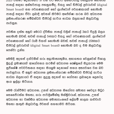
2025 වසරේ දෙසැම්බර් 31 වන විට මෙරට අන්තර්ජාල පහසුකම් නොමැති
පාසල් සඳහා අන්තර්ජාල පහසුකම්ද, එකදු හෝ ඩිජිටල් පුවරුවක් (digital
Smart board) සහ පරිගණකයක් හෝ ලැප්ටොප් පරිගණකයක් නොමැති
පාසල් සඳහා ඒවා ලබාදී අවසන් කිරීමට අපේක්ෂා කරන බව අධ්‍යාපන
ප්‍රතිසංස්කරණ සම්බන්ධව ඩිජිටල් කාර්ය සාධක බලකායේ නිලධාරීහු
පැවසුහ.
පවතින දත්ත අනුව මෙරට ද්විතීක පාසල් වලින් පාසැල් 3කට විදුලි බලය
නොමැති බවත්, තවත් පාසැල් 546කට එකදු හෝ පරිගණකයක්, ලැප්ටොප්
පරිගණකයක් හෝ ටැබ් එකක් නොමැති බවත්, තවත් පාසැල් 2088කට
ඩිජිටල් පුවරුවක් (digital Smart board) නොමැති බව ද එම නිලධාරීහු
පෙන්වා දුන්හ.
මෙහිදී අදහස් දක්වමින් ගරු අග්‍රාමාත්‍යතුමිය, අනාගතය වෙනුවෙන් විශාල
මුදල් ප්‍රමාණයක් ආයෝජනය කරමින් අධ්‍යාපන ක්‍ෂේත්‍රයේ සිදුකරන මෙම
සුවිශේෂී පරිවර්තනය සඳහා සියලුම දෙනාගේ සහය අත්‍යවශ්‍ය වන බව
පැවසුවාය. ඒ අනුව අධ්‍යාපන ප්‍රතිසංස්කරණ සම්බන්ධව ඩිජිටල් කාර්ය
සාධක බලකායට ඒ සඳහා සුදුසු අදහස් හා යෝජනා ලබාදෙන ලෙසටද
ඇය ඉල්ලා සිටියාය.
මෙම රැස්වීමට අධ්‍යාපන, උසස් අධ්‍යාපන නියෝජ්‍ය අමාත්‍ය වෛද්‍ය මධුර
සෙනෙවිරත්න මහතා, ගරු පාර්ලිමේන්තු මන්ත්‍රීවරුන්, අධ්‍යාපන, උසස්
අධ්‍යාපන හා වෘත්තීය අධ්‍යාපන අමාත්‍යාංශයේ ලේකම් නාලක කළුවැව
මහතා ඇතුළු නිලධාරීහු පිරිසක් සහභාගීව සිටියහ.