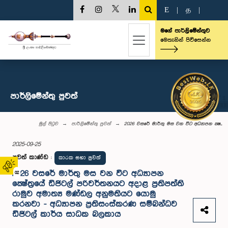
E
|
த
|
මගේ පාර්ලිමේන්තුව
මෙතැනින් පිවිසෙන්න
පාර්ලි‌මේන්තු පුවත්
මුල් පිටුව
පාර්ලි‌මේන්තු පුවත්
2026 වසරේ මාර්තු මස වන විට අධ්‍යාපන ක්‍ෂ...
2025-09-25
පුවත් කාණ්ඩ
:
කාරක සභා පුවත්
2026 වසරේ මාර්තු මස වන විට අධ්‍යාපන
02
ක්‍ෂේත්‍රයේ ඩිජිටල් පරිවර්තනයට අදාළ ප්‍රතිපත්ති
රාමුව අමාත්‍ය මණ්ඩල අනුමතියට යොමු
කරනවා - අධ්‍යාපන ප්‍රතිසංස්කරණ සම්බන්ධව
ඩිජිටල් කාර්ය සාධක බලකාය