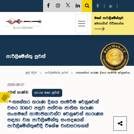
E
|
த
|
මගේ පාර්ලිමේන්තුව
මෙතැනින් පිවිසෙන්න
පාර්ලි‌මේන්තු පුවත්
මුල් පිටුව
පාර්ලි‌මේන්තු පුවත්
ජාත්‍යන්තර තරුණ දිනය සැමරීම වෙනුවෙන...
2025-08-07
පුවත් කාණ්ඩ
:
කාරක සභා පුවත්
ජාත්‍යන්තර තරුණ දිනය සැමරීම වෙනුවෙන්
02
වසර 30කට පසුව පත්වන ජාතික තරුණ
සංගමයේ සාමාජිකාවන්ට වෙනුවෙන් තාරුණ්‍ය
සඳහා වන පාර්ලිමේන්තු සංසදයෙන්
පාර්ලිමේන්තුවේදී විශේෂ වැඩසටහනක්