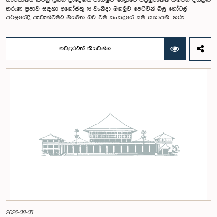
සංවිධානය කරනු ලබන ප්‍රාදේශීය වැඩමුළු මාලාවේ පළමුවැන්න ගම්පහ දිස්ත්‍රික්
තරුණ ප්‍රජාව සඳහා අගෝස්තු 16 වැනිදා මීගමුව ජෙට්වින් බ්ලූ හෝටල්
පරිශ්‍රයේදී පැවැත්වීමට නියමිත බව එම සංසදයේ සම සභාපති ගරු
පාර්ලිමේන්තු මන්ත්‍රී ෂානක්කියන් රාජපුත්තිරන් රාසමාණික්කම් මහතා පැවසීය.ඒ
මහතාගේ ප්‍රධානත්වයෙන් 2026.08.05 දින පැවති එම සංසදයේ රැස්වීමේදී මීට
අදාළ සංවිධාන කටයුතු පිළිබඳව සාකච්ඡා කෙරිණි. තරුණ නියෝජිතයන්ගේ
තවදුරටත් කියවන්න
සහභාගීත්වයෙන් විවෘත පාර්ලිමේන්තු සංකල්පය තවදුරටත් ප්‍රවර්ධනය කිරීමේ
අරමුණින් මෙම වැඩමුළු මාලාව සංවිධානය කෙරෙන අතර සංසදයේ සාමාජික
මන්ත්‍රීවරු මෙන්ම ගම්පහ දිස්ත්‍රික් පාර්ලිමේන්තු මන්ත්‍රීවරුන් ද මෙම අවස්ථාවට
සහභාගී වීමට නියමිතය.මෙම වැඩමුළු මගීන් විශේෂයෙන් තරුණ ප්‍රජාව
පාර්ලිමේන්තු කටයුතු, ව්‍යවස්ථාදායක ක්‍රියාවලිය සහ විවෘත පාර්ලිමේන්තු
මූලධර්ම පිළිබඳ දැනුවත් කිරීම මෙන්ම, පාර්ලිමේන්තුව සහ පුරවැසියන් අතර
සම්බන්ධතාව තවදුරටත් ශක්තිමත් කිරීම ද අපේක්ෂා කෙරේ.මෙම රැස්වීමට
සංසදයේ සාමාජික මන්ත්‍රීවරු සහ වැඩමුළු මාලාව සඳහා අනුග්‍රාහකත්වය
සපයන සංවර්ධන සහකරු වන CII (Coalition for Inclusive Impact)
ආයතනයේ නියෝජිතයෝ එක්ව සිටියහ.මෙම වැඩමුළුව සඳහා සහභාගීවීමට
අපේක්ෂා කරන ගම්පහ දිස්ත්‍රික්කයේ වයස අවු 18 – 35 අතර තරුණ තරුණියන්
https://forms.gle/aVp5UzhLbtPSmVap8 සබැඳිය ඔස්සේ අදාළ පෝරමය
සම්පූර්ණ කොට ලියාපදිංචි විය විය යුතුය.
2026-08-05