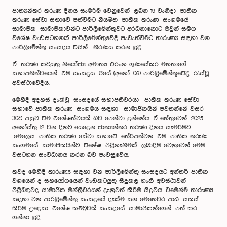
ජාත්‍යන්තර තරුණ දිනය සැමරීම වෙනුවෙන් ලබන 19 වැනිදා ජාතික
තරුණ සේවා සභාවේ පත්වීමට නියමිත ජාතික තරුණ සංගමයේ
සාමාජික සාමාජිකාවන්ට පාර්ලිමේන්තුවට අරධනාකොට ඔවුන් සමග
විශේෂ වැඩසටහනක් පාර්ලිමේන්තුවේදී පැවැත්වීමට තාරුණ්‍ය සඳහා වන
පාර්ලිමේන්තු සංසදය විසින් තීරණය කරන ලදී.
ඒ තරුණ කටයුතු නියෝජ්‍ය අමාත්‍ය එරංග ගුණසේකර මහතාගේ
සභාපතිත්වයෙන් එම සංසදය ඊයේ (අගෝ. 06) පාර්ලිමේන්තුවේදී රැස්වූ
අවස්ථාවේදීය.
මෙහිදී අදහස් දැක්වූ සංසදයේ සභාපතිවරයා ජාතික තරුණ සේවා
සභාවේ ජාතික තරුණ සංගමය සඳහා සාමාජිකයින් පවතන්නේ වසර
30ට පසුව වීම විශේෂත්වයක් බව පෙන්වා දුන්නේය. ඒ හේතුවෙන් 2025
අගෝස්තු 12 වන දිනට යෙදෙන ජාත්‍යන්තර තරුණ දිනය සැමරීමට
මෙලෙස ජාතික තරුණ සේවා සභාවේ තේරීපත්වන එම ජාතික තරුණ
සංගමයේ සාමාජිකයින්ට විශේෂ පිළිගැනීමක් ලබාදීම වෙනුවෙන් මෙම
වසටහන සංවිධානය කරන බව පැවසුවේය.
තවද මෙහිදී තාරුණ්‍ය සඳහා වන පාර්ලිමේන්තු සංසදයට අන්තර් ජාතික
වශයෙන් ද සහයෝගයෙන් වැඩකටයුතු සිදුකල හැකි අවස්ථාවන්
පිළිබඳවද සාමාජික මන්ත්‍රීවරයන් දැනුවත් කිරීම සිදුවිය. එමෙන්ම තාරුණ්‍ය
සඳහා වන පාර්ලිමේන්තු සංසදයේ දැක්ම සහ මෙහෙවර පාඨ සකස්
කිරීම උදෙසා විශේෂ කමිටුවක් සංසදයේ සාමාජිකන්ගෙන් පත් කර
ගන්නා ලදී.