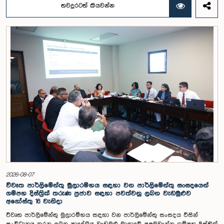
කාරක සභාව විසින් විශේෂඥ මණ්ඩලයක් පත් කරන ලදී.ඒ මෙම විශේෂ
තවදුරටත් කියවන්න
කාරක සභාව රාජ්‍ය පරිපාලන, පළාත් සභා සහ පළාත් පාලන ගරු අමාත්‍ය
මහාචාර්ය ඒ.එච්.එම්.එච්. අබයරත්න මහතාගේ සභාපතිත්වයෙන්
පාර්ලිමේන්තුවේදී පසුගියදා රැස් වූ අවස්ථාවේදීය.එහිදී 2004, 2007 සහ 2022
වසරවල පාර්ලිමේන්තු තේරීම් කාරක සභා වාර්තා මෙන්ම පුද්ගලයන් හා
සංවිධාන විසින් ඉදිරිපත් කර ඇති යෝජනා 31ක් පදනම් කර ගනිමින් මැතිවරණ
ප්‍රතිසංස්කරණ සම්බන්ධයෙන් දීර්ඝ ලෙස සාකච්ඡා කෙරිණි.සාකච්ඡාවේදී පළාත්
පාලන මැතිවරණ ක්‍රමය සඳහා මිශ්‍ර මැතිවරණ ක්‍රමයක් හඳුන්වා දීම, සුළු පක්ෂ
හා සුළුතර කණ්ඩායම්වල නියෝජනය තහවුරු කිරීම, කාන්තා නියෝජනය
වැඩිදියුණු කිරීම, විද්‍යුත් ඡන්ද ක්‍රමවේදයක් හඳුන්වා දීම සහ කල්තියා ඡන්දය
ප්‍රකාශ කිරීමේ පහසුකම් සැලසීම ඇතුළු යෝජනා පිළිබඳව අවධානය යොමු
විය. එමෙන්ම විදේශගත ශ්‍රී ලාංකිකයන්ට ඡන්ද අයිතිය ලබාදීම සම්බන්ධයෙන්
වන යෝජනා පිළිබඳව ද සලකා බැලුණු අතර, ඒ සඳහා අවශ්‍ය නීතිමය හා
පරිපාලනමය ප්‍රතිපාදන පිළිබඳ වැඩිදුර අධ්‍යයනය කිරීමේ අවශ්‍යතාව
අවධාරණය කෙරිණි.කාරක සභාව විසින් පත් කළ විශේෂඥ මණ්ඩලය මඟින්
ලැබී ඇති යෝජනා 31 සහ පූර්ව පාර්ලිමේන්තු තේරීම් කාරක සභා වාර්තා
විශ්ලේෂණය කර ප්‍රායෝගික නිර්දේශ සහිත වාර්තාවක් සකස් කිරීමට නියමිත
අතර, එම නිර්දේශ සමාලෝචනය කිරීම සඳහා ඉදිරි කටයුතු සිදු කිරීමට කාරක
සභාව තීරණය කළේය.මෙම රැස්වීමට කාරක සභා සාමාජික ගරු අමාත්‍ය
ආචාර්ය උපාලි පන්නිලගේ මහතා සහ ගරු පාර්ලිමේන්තු මන්ත්‍රීවරුන් වන රවී
2026-08-07
කරුණානායක, රුවන්තිලක ජයකොඩි සහ කදිරවේලු ෂන්මුගම් කුගදාසන් යන
විවෘත පාර්ලිමේන්තු මුලාරම්භය සඳහා වන පාර්ලිමේන්තු සංසදයෙන්
මහත්වරු සහභාගී වූහ.
ගම්පහ දිස්ත්‍රික් තරුණ ප්‍රජාව සඳහා පවත්වනු ලබන වැඩමුළුව
අගෝස්තු 16 වැනිදා
විවෘත පාර්ලිමේන්තු මුලාරම්භය සඳහා වන පාර්ලිමේන්තු සංසදය විසින්