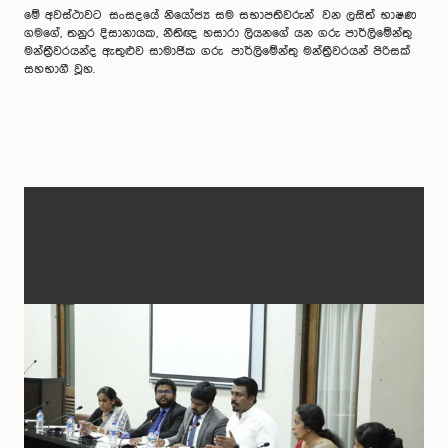
මේ අවස්ථාවට සංසදයේ නියෝජ්‍ය සම සභාපතිවරුන් වන ලසිත් භාෂණ
ගමගේ, තනුර දිසානායක, නීතිඥ හසාරා ලියනගේ යන ගරු පාර්ලිමේන්තු
මන්ත්‍රීවරයන්ද ඇතුළුව සාමාජික ගරු පාර්ලිමේන්තු මන්ත්‍රීවරයන් පිරිසක්
සහභාගී වූහ.