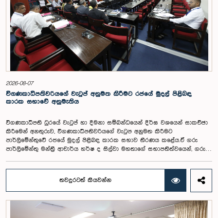
2026-08-07
විගණකාධිපතිවරියගේ වැටුප් අනුමත කිරීමට රජයේ මුදල් පිළිබඳ
කාරක සභාවේ අනුමැතිය
විගණකාධිපති ධුරයේ වැටුප් හා දීමනා සම්බන්ධයෙන් දීර්ඝ වශයෙන් සාකච්ඡා
කිරීමෙන් අනතුරුව, විගණකාධිපතිවරියගේ වැටුප අනුමත කිරීමට
පාර්ලිමේන්තුවේ රජයේ මුදල් පිළිබඳ කාරක සභාව තීරණය කළේය.ඒ ගරු
පාර්ලිමේන්තු මන්ත්‍රී ආචාර්ය හර්ෂ ද සිල්වා මහතාගේ සභාපතිත්වයෙන්, ගරු
නියෝජ්‍ය අමාත්‍යවරුන් වන චතුරංග අබේසිංහ, නිශාන්ත ජයවීර, ගරු
පාර්ලිමේන්තු මන්ත්‍රීවරුන් වන රවී කරුණානායක, නිමල් පලිහේන, විජේසිරි
බස්නායක, එම්.කේ.එම්. අස්ලම්, තිලිණ සමරකෝන් සහ චම්පික හෙට්ටිආරච්චි
තවදුරටත් කියවන්න
යන මහත්ම මහත්මීන්ගේ සහභාගීත්වයෙන් මෙම කාරක සභාව
පාර්ලිමේන්තුවේදී පසුගියදා (04) රැස්වූ අවස්ථාවේදීය. ශ්‍රී ලංකා ප්‍රජාතාන්ත්‍රික
සමාජවාදී ජනරජයේ ආණ්ඩුක්‍රම ව්‍යවස්ථාවේ 153(2) ව්‍යවස්ථාව ප්‍රකාරව
විගණකාධිපති ධුරයේ වැටුප් සම්බන්ධයෙන් අදාළ යෝජනාව කාරක සභාවේ