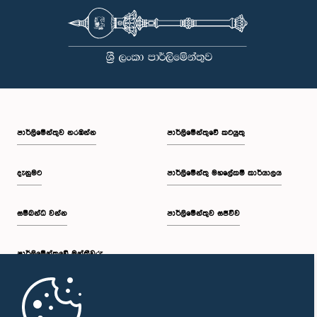
නිලධාරීන් විසින් අවබෝධ කරගෙන ඇති බව නිරීක්ෂණය කළ ආචාරධර්ම හා
වරප්‍රසාද පිළිබඳ කාරක සභාව සහ පොදු ව්‍යාපාර පිළිබඳ කාරක සභාවේ
සභාපතිවරයා විසින් ඒ පිළිබඳව නිසි පරිදි සලකා බැලීමෙන් අනතුරුව, ඉහත
කී නිලධාරීන්ට සමාව ලබා දෙන ලෙස කරන ලද ඉල්ලීම පිළිගන්නා
ලදී. පාර්ලිමේන්තු කාරක සභා රැස්වීම් සඳහා පෙනී සිටින සියලුම පුද්ගලයන්
සෑම අවස්ථාවකදීම ඉහළම මට්ටමින් ආචාරධර්ම හා හැසිරීම් අනුගමනය
කිරීමත්, පාර්ලිමේන්තු ක්‍රියාපටිපාටීන්ට අනුකූලව කටයුතු කිරීම සහ
පාර්ලිමේන්තුවේ ගරුත්වය හා අධිකාරිය ආරක්ෂා කරමින් කටයුතු කිරීමත්
අපේක්ෂා කරන බව පොදු ව්‍යාපාර පිළිබඳ කාරක සභාව තව දුරටත්
අවධාරණය කරයි. පොදු ව්‍යාපාර පිළිබඳ කාරක සභාව ශ්‍රී ලංකා පාර්ලිමේන්තුව
පාර්ලි‌මේන්තුව නරඹන්න
පාර්ලිමේන්තුවේ කටයුතු
දැනුමට
පාර්ලිමේන්තු මහලේකම් කාර්යාලය
සම්බන්ධ වන්න
පාර්ලිමේන්තුව සජීවීව
පාර්ලි‌මේන්තුවේ මන්ත්‍රීවරු
මුල් පිටුව