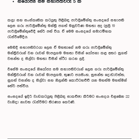
නියෝජ්‍ය සම සභාපතිවරු 5 ක්
කලා සහ සංස්කෘතික කටයුතු පිළිබඳ පාර්ලිමේන්තු සංසදයේ සභාපති
ලෙස ගරු පාර්ලිමේන්තු මන්ත්‍රී ජගත් මනුවර්ණ මහතා අද (ජූලි 11)
පාර්ලිමේන්තුවේදී තේරී පත් විය. ඒ මෙම සංසදයේ සමාරම්භක
රැස්වීමේදීය.
මෙහිදී සභාපතිවරයා ලෙස ඒ මහතාගේ නම ගරු පාර්ලිමේන්තු
මන්ත්‍රීවරුන් වන රුවන් මාපලගම මහතා විසින් යෝජනා කළ අතර සුගත්
වසන්ත ද සිල්වා මහතා විසින් ස්ථිර කරන ලදි.
එසේම සංසදයේ නියෝජ්‍ය සම සභාපතිවරුන් ලෙස ගරු පාර්ලිමේන්තු
මන්ත්‍රීවරුන් වන රුවන් මාපලගම, තුෂාරි ජයසිංහ, සුසන්ත දොඩාවත්ත,
සුගත් වසන්ත ද සිල්වා සහ නිලන්ති කොට්ටහච්චි යන මහත්ම මහත්මීන්
තේරී පත්විය.
සංසදයේ ඉදිරි වැඩකටයුතු පිළිබඳ සාකච්ඡා කිරීමට සංසදය එළ‍‍‍‍ඹෙන 22
වැනිදා නැවත රැස්වීමට තීරණය කෙරිණි.