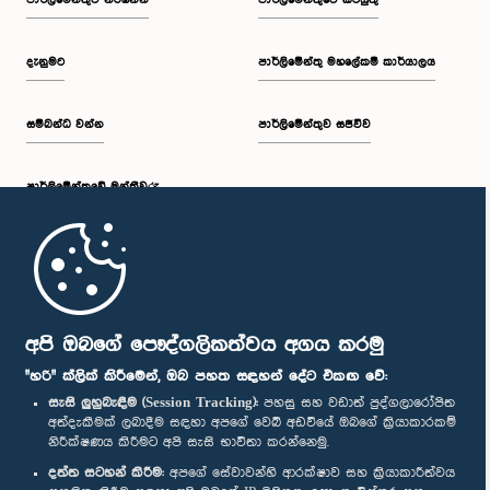
පාර්ලි‌මේන්තුව නරඹන්න
පාර්ලිමේන්තුවේ කටයුතු
දැනුමට
පාර්ලිමේන්තු මහලේකම් කාර්යාලය
සම්බන්ධ වන්න
පාර්ලිමේන්තුව සජීවීව
පාර්ලි‌මේන්තුවේ මන්ත්‍රීවරු
මුල් පිටුව
පාර්ලිමේන්තු ජංගම යෙදුම
අපි ඔබගේ පෞද්ගලිකත්වය අගය කරමු
"හරි" ක්ලික් කිරීමෙන්, ඔබ පහත සඳහන් දේට එකඟ වේ:
සැසි ලුහුබැඳීම (Session Tracking):
පහසු සහ වඩාත් පුද්ගලාරෝපිත
අත්දැකීමක් ලබාදීම සඳහා අපගේ වෙබ් අඩවියේ ඔබගේ ක්‍රියාකාරකම්
නිරීක්ෂණය කිරීමට අපි සැසි භාවිතා කරන්නෙමු.
අප හා සම්බන්ධ වී සිටින්න :
දත්ත සටහන් කිරීම:
අපගේ සේවාවන්හි ආරක්ෂාව සහ ක්‍රියාකාරීත්වය