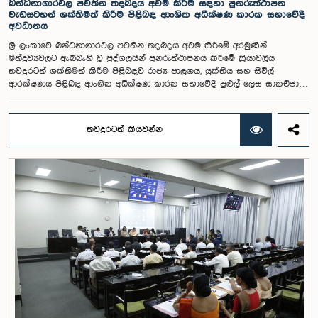
බන්ධනාගාරවල පවතින තදබදය අවම කිරීම සඳහා පුනරුත්ථාපන
වැඩසටහන් ශක්තිමත් කිරීම පිළිබඳ ආංශික අධීක්ෂණ කාරක සභාවේදී
අවධානය
ශ්‍රී ලංකාවේ බන්ධනාගාරවල පවතින තදබදය අවම කිරීමේ අරමුණින්
මත්ද්‍රව්‍යවලට ඇබ්බැහි වූ පුද්ගලයින් පුනරුත්ථාපනය කිරීමේ ක්‍රියාවලිය
තවදුරටත් ශක්තිමත් කිරීම පිළිබඳව රාජ්‍ය පාලනය, යුක්තිය සහ සිවිල්
ආරක්ෂණය පිළිබඳ ආංශික අධීක්ෂණ කාරක සභාවේදී පුළුල් ලෙස සාකච්ඡා
කෙරිණි.රාජ්‍ය පාලනය, යුක්තිය සහ සිවිල් ආරක්ෂණය පිළිබඳ ආංශික අධීක්ෂණ
කාරක සභාව එහි සභාපති ගරු පාර්ලිමේන්තු මන්ත්‍රී වෛද්‍ය නජිත් ඉන්දික
මහතාගේ ප්‍රධානත්වයෙන් පසුගියදා පාර්ලිමේන්තුවේදී රැස්වූ වු අවස්ථාවේදී
තවදුරටත් කියවන්න
මෙම සාකච්ඡාව පැවැත්විණි.බන්ධනාගාර දෙපාර්තමේන්තුව, ප්‍රජා පාදක
විශෝධන දෙපාර්තමේන්තුව, පුනරුත්ථාපන කාර්යාංශය සහ අන්තරායකර
ඖෂධ පාලක ජාතික මණ්ඩලය ඇතුළු රාජ්‍ය ආයතන මගින් පුනරුත්ථාපන
කටයුතු ක්‍රියාත්මක කරනු ලබන බව එම ආයතනවල නිලධාරීහු කාරක සභාව
හමුවේ පැහැදිලි කළහ.මත්ද්‍රව්‍ය වැරදි සම්බන්ධයෙන් අධිකරණය මගින්
වරදකරුන් වූ රැඳවියන් 4,962 දෙනාගෙන් 1,506 දෙනෙකු සඳහා මේ වන විට
පුනරුත්ථාපන වැඩසටහන් ක්‍රියාත්මක කරමින් පවතින බව බන්ධනාගාර
දෙපාර්තමේන්තුවේ නිලධාරීහු සඳහන් කළහ. අධිකරණ නියෝග මත යොමු
කරන ලද පුද්ගලයින්ට සහ ස්වේච්ඡාවෙන් ඉදිරිපත් වන රැඳවියන්ට මෙම
පුනරුත්ථාපන වැඩසටහන් ලබා දෙන බවත්, විවිධ නඩු සම්බන්ධයෙන් දඬුවම්
විඳින සියලුම රැඳවියන් සඳහා පුනරුත්ථාපන අවස්ථා ලබා දීමට හැකියාව
නොමැති බවත් ඔවුහු පෙන්වා දුන්හ.මත්ද්‍රව්‍යවලට ඇබ්බැහි වූ පුද්ගලයින් ඉන්
මුදවා ගැනීම සඳහා අවශ්‍ය පුනරුත්ථාපන වැඩසටහන් පුළුල් කිරීමට පියවර
ගෙන ඇති බව අන්තරායකර ඖෂධ පාලක ජාතික මණ්ඩලයේ නිලධාරීහු කාරක
සභාව හමුවේ පැවසූහ. ඒ සඳහා අවශ්‍ය නිලධාරීන් බඳවා ගැනීම සහ දිවයින