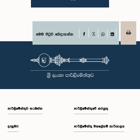
කරන ලදී. මෙම සිද්ධීන් සම්බන්ධයෙන් පොදු ව්‍යාපාර පිළිබඳ කාරක සභාවේ
සභාපතිවරයා විසින් මතු කරන ලද වරප්‍රසාද පිළිබඳ ගැටළුවට අනුව,
පාර්ලිමේන්තුවට අපහාස කිරීමේ චෝදනාව යටතේ එම නිලධාරීන් දෙදෙනා 2026
පෙබරවාරි මස 17 වැනි දින ආචාරධර්ම හා වරප්‍රසාද පිළිබඳ කාරක සභාව
හමුවේ පෙනී සිටිනු ලැබූ අතර, එහිදී, ඔවුන් විසින් සිය හැසිරීම සම්බන්ධයෙන්
අවංකවම සමාව අයැද සිටින බව සඳහන් කෙරිණි. පාර්ලිමේන්තු කාරක
Facebook
මෙම පිටුව බෙදාගන්න
X
සභාවල අධිකාරිය, ගෞරවය සහ ස්ථාපිත ක්‍රියාපටිපාටිවලට ගෞරව කිරීමේ
WhatsApp
LinkedIn
වැදගත්කම පිළිබඳව නිසි අවබෝධයකින් යුතුව තම ක්‍රියාවන්හි බරපතලකම
නිලධාරීන් විසින් අවබෝධ කරගෙන ඇති බව නිරීක්ෂණය කළ ආචාරධර්ම හා
වරප්‍රසාද පිළිබඳ කාරක සභාව සහ පොදු ව්‍යාපාර පිළිබඳ කාරක සභාවේ
සභාපතිවරයා විසින් ඒ පිළිබඳව නිසි පරිදි සලකා බැලීමෙන් අනතුරුව, ඉහත
කී නිලධාරීන්ට සමාව ලබා දෙන ලෙස කරන ලද ඉල්ලීම පිළිගන්නා
ලදී. පාර්ලිමේන්තු කාරක සභා රැස්වීම් සඳහා පෙනී සිටින සියලුම පුද්ගලයන්
සෑම අවස්ථාවකදීම ඉහළම මට්ටමින් ආචාරධර්ම හා හැසිරීම් අනුගමනය
කිරීමත්, පාර්ලිමේන්තු ක්‍රියාපටිපාටීන්ට අනුකූලව කටයුතු කිරීම සහ
පාර්ලිමේන්තුවේ ගරුත්වය හා අධිකාරිය ආරක්ෂා කරමින් කටයුතු කිරීමත්
අපේක්ෂා කරන බව පොදු ව්‍යාපාර පිළිබඳ කාරක සභාව තව දුරටත්
අවධාරණය කරයි. පොදු ව්‍යාපාර පිළිබඳ කාරක සභාව ශ්‍රී ලංකා පාර්ලිමේන්තුව
පාර්ලි‌මේන්තුව නරඹන්න
පාර්ලිමේන්තුවේ කටයුතු
දැනුමට
පාර්ලිමේන්තු මහලේකම් කාර්යාලය