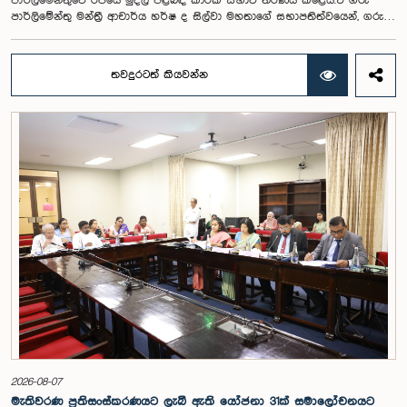
පාර්ලිමේන්තුවේ රජයේ මුදල් පිළිබඳ කාරක සභාව තීරණය කළේය.ඒ ගරු
පාර්ලිමේන්තු මන්ත්‍රී ආචාර්ය හර්ෂ ද සිල්වා මහතාගේ සභාපතිත්වයෙන්, ගරු
නියෝජ්‍ය අමාත්‍යවරුන් වන චතුරංග අබේසිංහ, නිශාන්ත ජයවීර, ගරු
පාර්ලිමේන්තු මන්ත්‍රීවරුන් වන රවී කරුණානායක, නිමල් පලිහේන, විජේසිරි
බස්නායක, එම්.කේ.එම්. අස්ලම්, තිලිණ සමරකෝන් සහ චම්පික හෙට්ටිආරච්චි
තවදුරටත් කියවන්න
යන මහත්ම මහත්මීන්ගේ සහභාගීත්වයෙන් මෙම කාරක සභාව
පාර්ලිමේන්තුවේදී පසුගියදා (04) රැස්වූ අවස්ථාවේදීය. ශ්‍රී ලංකා ප්‍රජාතාන්ත්‍රික
සමාජවාදී ජනරජයේ ආණ්ඩුක්‍රම ව්‍යවස්ථාවේ 153(2) ව්‍යවස්ථාව ප්‍රකාරව
විගණකාධිපති ධුරයේ වැටුප් සම්බන්ධයෙන් අදාළ යෝජනාව කාරක සභාවේ
අවධානයට යොමු කර තිබිණි.එහිදී විගණකාධිපතිවරියගේ වගකීම්, රාජ්‍ය මූල්‍ය
අධීක්ෂණය හා විගණන ක්ෂේත්‍රයේ ස්වාධීනත්වය ඇතුළු කරුණු සැලකිල්ලට
ගනිමින් වැටුප් මට්ටම පිළිබඳව කාරක සභා සභාපතිවරයා ඇතුළු මන්ත්‍රීවරුන්
විසින් අදහස් හා යෝජනා ඉදිරිපත් කරන ලදී. ආණ්ඩුක්‍රම ව්‍යස්ථාවේ 170 වෙනි
ව්‍යවස්ථාව ප්‍රකාරව විගණකාධිපති රාජ්‍ය සේවකයකු නොවන බවත් පවත්නා
රාජ්‍ය වැටුප් පරිමාණයෙන් බැහැරව විගණකාධිපතිවරයාගේ වැටුප සඳහා
විශේෂ සැලකිල්ලක් යොමු කළ හැකි බවත් මෙහිදි වැඩිදුරටත් අදහස් දක්වමින්
කාරක සභාව පවසා සිටියේය. යොජිත වැටුප, මීට පෙර සිටි
විගණකාධිපතිවරුන්ගේ වැටුප් ද සලකා බලමින් මෙම තිරණයට එළඹුණ බව
නිලධාරීන් විසින් පවසන ලදී. මිට පෙර, එය ජාතික වැටුප් හා සේවක සංඛ්‍යා
කොමිෂන් සභාවෙන් තිරණය කළ ද වර්තමානයේ එවැනි කොමිසමක් නොමැති
බවත් නිලධාරීහු සදහන් කළහ.විගණකාධිපතිවරිය සඳහා යෝජිත වැටුප්
මට්ටම අනුමත කළ ද, එම තනතුරට පැවරී ඇති වගකීම් සහ කාර්යභාරය
සැලකිල්ලට ගනිමින් වැටුප තවදුරටත් ඉහළ මට්ටමක පැවතිය යුතු බවට කාරක
සභා සභාපතිවරයා ඇතුළු මන්ත්‍රීවරුන්ගේ අදහස විය. ඒ අනුව, අදාළ වැටුප්
2026-08-07
මට්ටම සම්බන්ධයෙන් ඉදිරියේදී තවදුරටත් අවධානය යොමු කර අවශ්‍ය තීරණ
මැතිවරණ ප්‍රතිසංස්කරණයට ලැබී ඇති යෝජනා 31ක් සමාලෝචනයට