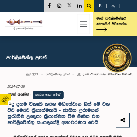
E
|
த
|
මගේ පාර්ලිමේන්තුව
මෙතැනින් පිවිසෙන්න
පාර්ලි‌මේන්තු පුවත්
මුල් පිටුව
පාර්ලි‌මේන්තු පුවත්
බුදු දහම විකෘති කරන මධ්‍යස්ථාන 12ක් මේ ...
2024-07-25
පුවත් කාණ්ඩ
:
කාරක සභා පුවත්
බුදු දහම විකෘති කරන මධ්‍යස්ථාන 12ක් මේ වන
02
විට මෙරට ක්‍රියාත්මකයි - ජාතික උරුමයන්
සුරැකීම උදෙසා ක්‍රියාත්මක වීම පිණිස වන
පාර්ලිමේන්තු සංසදයේදී අනාවරණය වෙයි