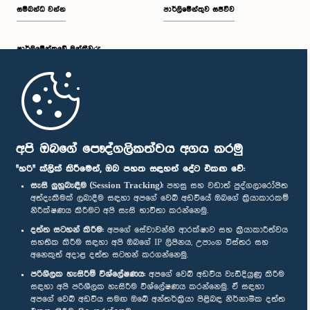
සම්බන්ධ වන්න
පාර්ලිමේන්තුව සජීවීව
පාර්ලි‌මේන්තුවේ මන්ත්‍රීවරු
මුල් පිටුව
පාර්ලිමේන්තු ජංගම යෙදුම
අපි ඔබගේ පෞද්ගලිකත්වය අගය කරමු
"හරි" ක්ලික් කිරීමෙන්, ඔබ පහත සඳහන් දේට එකඟ වේ:
සැසි ලුහුබැඳීම (Session Tracking):
පහසු සහ වඩාත් පුද්ගලාරෝපිත
අත්දැකීමක් ලබාදීම සඳහා අපගේ වෙබ් අඩවියේ ඔබගේ ක්‍රියාකාරකම්
නිරීක්ෂණය කිරීමට අපි සැසි භාවිතා කරන්නෙමු.
අප හා සම්බන්ධ වී සිටින්න :
දත්ත සටහන් කිරීම:
අපගේ සේවාවන්හි ආරක්ෂාව සහ ක්‍රියාකාරීත්වය
සහතික කිරීම සඳහා අපි ඔබගේ IP ලිපිනය, උපාංග විස්තර සහ
අනෙකුත් අදාළ දත්ත සටහන් කරගන්නෙමු.
සම්මාන
පරිශීලක හැසිරීම් විශ්ලේෂණය:
අපගේ වෙබ් අඩවිය වැඩිදියුණු කිරීම
සඳහා අපි පරිශීලක හැසිරීම විශ්ලේෂණය කරන්නෙමු. ඒ සඳහා
අපගේ වෙබ් අඩවිය සමඟ ඔබේ අන්තර්ක්‍රියා පිළිබඳ නිර්නාමික දත්ත
පෞද්ගලිකත්ව ප්‍රතිපත්තිය