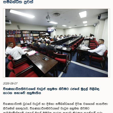
සම්බන්ධිත පුවත්
2026-08-07
විගණකාධිපතිවරියගේ වැටුප් අනුමත කිරීමට රජයේ මුදල් පිළිබඳ
කාරක සභාවේ අනුමැතිය
විගණකාධිපති ධුරයේ වැටුප් හා දීමනා සම්බන්ධයෙන් දීර්ඝ වශයෙන් සාකච්ඡා
කිරීමෙන් අනතුරුව, විගණකාධිපතිවරියගේ වැටුප අනුමත කිරීමට