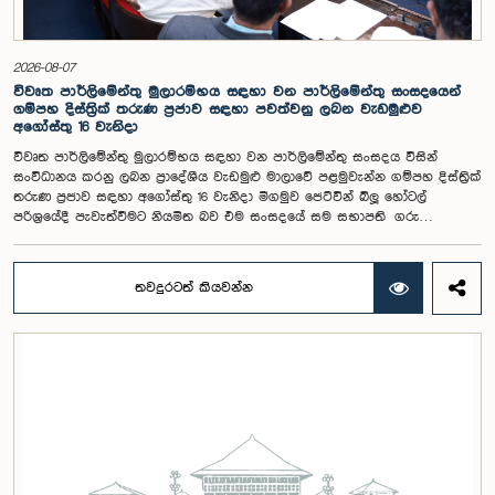
විශ්ලේෂණය කර ප්‍රායෝගික නිර්දේශ සහිත වාර්තාවක් සකස් කිරීමට නියමිත
අතර, එම නිර්දේශ සමාලෝචනය කිරීම සඳහා ඉදිරි කටයුතු සිදු කිරීමට කාරක
සභාව තීරණය කළේය.මෙම රැස්වීමට කාරක සභා සාමාජික ගරු අමාත්‍ය
ආචාර්ය උපාලි පන්නිලගේ මහතා සහ ගරු පාර්ලිමේන්තු මන්ත්‍රීවරුන් වන රවී
2026-08-07
කරුණානායක, රුවන්තිලක ජයකොඩි සහ කදිරවේලු ෂන්මුගම් කුගදාසන් යන
විවෘත පාර්ලිමේන්තු මුලාරම්භය සඳහා වන පාර්ලිමේන්තු සංසදයෙන්
මහත්වරු සහභාගී වූහ.
ගම්පහ දිස්ත්‍රික් තරුණ ප්‍රජාව සඳහා පවත්වනු ලබන වැඩමුළුව
අගෝස්තු 16 වැනිදා
විවෘත පාර්ලිමේන්තු මුලාරම්භය සඳහා වන පාර්ලිමේන්තු සංසදය විසින්
සංවිධානය කරනු ලබන ප්‍රාදේශීය වැඩමුළු මාලාවේ පළමුවැන්න ගම්පහ දිස්ත්‍රික්
තරුණ ප්‍රජාව සඳහා අගෝස්තු 16 වැනිදා මීගමුව ජෙට්වින් බ්ලූ හෝටල්
පරිශ්‍රයේදී පැවැත්වීමට නියමිත බව එම සංසදයේ සම සභාපති ගරු
පාර්ලිමේන්තු මන්ත්‍රී ෂානක්කියන් රාජපුත්තිරන් රාසමාණික්කම් මහතා පැවසීය.ඒ
මහතාගේ ප්‍රධානත්වයෙන් 2026.08.05 දින පැවති එම සංසදයේ රැස්වීමේදී මීට
අදාළ සංවිධාන කටයුතු පිළිබඳව සාකච්ඡා කෙරිණි. තරුණ නියෝජිතයන්ගේ
තවදුරටත් කියවන්න
සහභාගීත්වයෙන් විවෘත පාර්ලිමේන්තු සංකල්පය තවදුරටත් ප්‍රවර්ධනය කිරීමේ
අරමුණින් මෙම වැඩමුළු මාලාව සංවිධානය කෙරෙන අතර සංසදයේ සාමාජික
මන්ත්‍රීවරු මෙන්ම ගම්පහ දිස්ත්‍රික් පාර්ලිමේන්තු මන්ත්‍රීවරුන් ද මෙම අවස්ථාවට
සහභාගී වීමට නියමිතය.මෙම වැඩමුළු මගීන් විශේෂයෙන් තරුණ ප්‍රජාව
පාර්ලිමේන්තු කටයුතු, ව්‍යවස්ථාදායක ක්‍රියාවලිය සහ විවෘත පාර්ලිමේන්තු
මූලධර්ම පිළිබඳ දැනුවත් කිරීම මෙන්ම, පාර්ලිමේන්තුව සහ පුරවැසියන් අතර
සම්බන්ධතාව තවදුරටත් ශක්තිමත් කිරීම ද අපේක්ෂා කෙරේ.මෙම රැස්වීමට
සංසදයේ සාමාජික මන්ත්‍රීවරු සහ වැඩමුළු මාලාව සඳහා අනුග්‍රාහකත්වය
සපයන සංවර්ධන සහකරු වන CII (Coalition for Inclusive Impact)
ආයතනයේ නියෝජිතයෝ එක්ව සිටියහ.මෙම වැඩමුළුව සඳහා සහභාගීවීමට