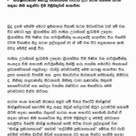
• භික්ෂූත්වයෙන් නෙරපූ තැනැත්තන් චීවරය දරා සිටීම තහනම් කිරීම
සඳහා නීති හඳුන්වා දීම පිළිබඳවත් සාකච්ඡා
බුදු දහම මෙන්ම මෙරට ඉතිහාසය විකෘති කරන මධ්‍යස්ථාන 12ක් මේ වන
විට මෙරට තුළ ක්‍රියාත්මක බව ජාතික උරුමයන් සුරැකීම උදෙසා
ක්‍රියාත්මක වීම පිණිස වන පාර්ලිමේන්තු සංසදයේදී සාකච්ඡා විය. එසේම
ධර්ම විකෘතිය සිදු කරන පුද්ගලයන් 85 ක් මේ වන විට හදුනාගෙන ඇති
බවද මෙහිදී හෙළි විය.
ජාතික උරුමයන් සුරැකීම උදෙසා ක්‍රියාත්මක වීම පිණිස වන පාර්ලිමේන්තු
සංසදය එහි සභාපති පාර්ලිමේන්තු මන්ත්‍රී ගරු ජයන්ත සමරවීර මහතාගේ
ප්‍රධානත්වයෙන් පසුගියදා රැස්වූ අවස්ථාවේදී මෙම කරුණු සාකච්ඡා විය.
පූජ්‍ය හෑගොඩ විපස්සී සහ පූජ්‍ය මහාචාර්ය මාවතගම පේමානන්ද හිමිවරු
ද නීතිඥ කල්‍යාණන්ද තිරානගම, නීතිඥ රාජා ගුණරත්න, මතුගම
සෙනෙවිරුවන් සහ වෛද්‍ය වසන්ත බණ්ඩාර යන මහත්වරු මෙම
අවස්ථාවට එක්ව සිටියහ.
කාරක සංඝ සභාවේ තීරණය අනුව යම් විනය විරෝධී භික්ෂුවක්
භික්ෂුත්වයෙන් නෙරපීම සිදු කළද ඔවුන් තවදුරටත් සිවුර දරාසිටීම තහනම්
කිරීම සදහා නෛතික බලයක් කාරක සංඝ සභාවට නොමැති බැවින් ඒ
සදහා අවශ්‍ය නීති සංශෝධන සිදු කිරීම පිළිබඳව ද මෙහිදී අවධානය
යොමුවිය. එසේම භික්ෂු නාමයෙන් පෙනී සිටින ව්‍යාජ පුද්ගලයන් වන
“භික්ෂූ ප්‍රතිරූපකයන්” හෙවත් “සද්ධම්ම ප්‍රතිරූපකයන්” මේවන විට වැඩි
වෙමින් පවතින බැවින් ඔවුන් හදුනාගෙන ඊට අදාළ පියවර ගැනීම සදහා