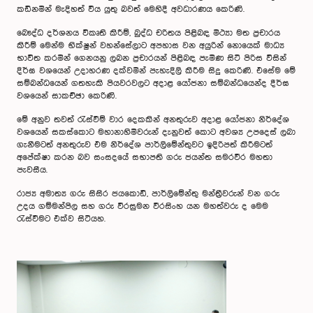
කඩිනමින් මැදිහත් විය යුතු බවත් මෙහිදී අවධාරණය කෙරිණි.
බෞද්ධ දර්ශනය විකෘති කිරීම්, බුද්ධ චරිතය පිළිබඳ මිථ්‍යා මත ප්‍රචාරය
කිරීම් මෙන්ම භික්ෂුන් වහන්සේලාට අපහාස වන අයුරින් නොයෙක් මාධ්‍ය
භාවිත කරමින් ගෙනයනු ලබන ප්‍රචාරයන් පිළිබඳ පැමිණ සිටි පිරිස විසින්
දිර්ඝ වශයෙන් උදාහරණ දක්වමින් පැහැදිලි කිරීම සිදු කෙරිණි. එසේම මේ
සම්බන්ධයෙන් ගතහැකි පියවරවලට අදාළ යෝජනා සම්බන්ධයෙන්ද දීර්ඝ
වශයෙන් සාකච්ඡා කෙරිණි.
මේ අනුව තවත් රැස්වීම් වාර දෙකකින් අනතුරුව අදාළ යෝජනා නිර්දේශ
වශයෙන් සකස්කොට මහානාහිමිවරුන් දැනුවත් කොට අවශ්‍ය උපදෙස් ලබා
ගැනීමටත් අනතුරුව එම නිර්දේශ පාර්ලිමේන්තුවට ඉදිරිපත් කිරීමටත්
අපේක්ෂා කරන බව සංසදයේ සභාපති ගරු ජයන්ත සමරවීර මහතා
පැවසීය.
රාජ්‍ය අමාත්‍ය ගරු සිසිර ජයකොඩි, පාර්ලිමේන්තු මන්ත්‍රීවරුන් වන ගරු
උදය ගම්මන්පිල සහ ගරු වීරසුමන වීරසිංහ යන මහත්වරු ද මෙම
රැස්වීමට එක්ව සිටියහ.