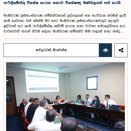
ගැනීමේ අවශ්‍යතාව ද කාරක සභාවේදී පෙන්වා දුන් අතර ස්ථිර සහ ස්වධින
පාර්ලිමේන්තු විශේෂ කාරක සභාව විශේෂඥ මණ්ඩලයක් පත් කරයි
වැටුප් හා සේවක සංඛ්‍යා කොමිෂන් සභාවක් ස්ථාපිත කරන ලෙස කාරක
සභාවේ සභාපති යෝජනා කළේය.
මැතිවරණ ප්‍රතිසංස්කරණ සම්බන්ධයෙන් පුද්ගලයන් සහ සංවිධාන වෙතින් ලැබී
ඇති යෝජනා 31ක් මෙන්ම මීට පෙර මැතිවරණ ප්‍රතිසංස්කරණවලට අදාළව
ඉදිරිපත් කර ඇති පාර්ලිමේන්තු තේරීම් කාරක සභා වාර්තා සමාලෝචනය කර,
වාර්තාවක් සකස් කිරීම සඳහා මැතිවරණ සම්බන්ධ නීති (පළාත් සභා ඡන්ද
විමසීමට අදාළ නීති හැර) සමාලෝචනය කර පාර්ලිමේන්තුවට වාර්තා කිරීම සහ
ඒ පිළිබඳ යෝජනා හා නිර්දේශ ඉදිරිපත් කිරීම සඳහා වන පාර්ලිමේන්තු විශේෂ
කාරක සභාව විසින් විශේෂඥ මණ්ඩලයක් පත් කරන ලදී.ඒ මෙම විශේෂ
තවදුරටත් කියවන්න
කාරක සභාව රාජ්‍ය පරිපාලන, පළාත් සභා සහ පළාත් පාලන ගරු අමාත්‍ය
මහාචාර්ය ඒ.එච්.එම්.එච්. අබයරත්න මහතාගේ සභාපතිත්වයෙන්
පාර්ලිමේන්තුවේදී පසුගියදා රැස් වූ අවස්ථාවේදීය.එහිදී 2004, 2007 සහ 2022
වසරවල පාර්ලිමේන්තු තේරීම් කාරක සභා වාර්තා මෙන්ම පුද්ගලයන් හා
සංවිධාන විසින් ඉදිරිපත් කර ඇති යෝජනා 31ක් පදනම් කර ගනිමින් මැතිවරණ
ප්‍රතිසංස්කරණ සම්බන්ධයෙන් දීර්ඝ ලෙස සාකච්ඡා කෙරිණි.සාකච්ඡාවේදී පළාත්
පාලන මැතිවරණ ක්‍රමය සඳහා මිශ්‍ර මැතිවරණ ක්‍රමයක් හඳුන්වා දීම, සුළු පක්ෂ
හා සුළුතර කණ්ඩායම්වල නියෝජනය තහවුරු කිරීම, කාන්තා නියෝජනය
වැඩිදියුණු කිරීම, විද්‍යුත් ඡන්ද ක්‍රමවේදයක් හඳුන්වා දීම සහ කල්තියා ඡන්දය
ප්‍රකාශ කිරීමේ පහසුකම් සැලසීම ඇතුළු යෝජනා පිළිබඳව අවධානය යොමු
විය. එමෙන්ම විදේශගත ශ්‍රී ලාංකිකයන්ට ඡන්ද අයිතිය ලබාදීම සම්බන්ධයෙන්
වන යෝජනා පිළිබඳව ද සලකා බැලුණු අතර, ඒ සඳහා අවශ්‍ය නීතිමය හා
පරිපාලනමය ප්‍රතිපාදන පිළිබඳ වැඩිදුර අධ්‍යයනය කිරීමේ අවශ්‍යතාව
අවධාරණය කෙරිණි.කාරක සභාව විසින් පත් කළ විශේෂඥ මණ්ඩලය මඟින්
ලැබී ඇති යෝජනා 31 සහ පූර්ව පාර්ලිමේන්තු තේරීම් කාරක සභා වාර්තා