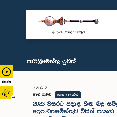
පාර්ලි‌මේන්තු පුවත්
බලන්න
2024-07-12
පුවත් කාණ්ඩ
:
කාරක සභා පුවත්
02
2023 වසරට අදාළ හිඟ බදු සම
දෙපාර්තමේන්තුව විසින් පැහැර හ