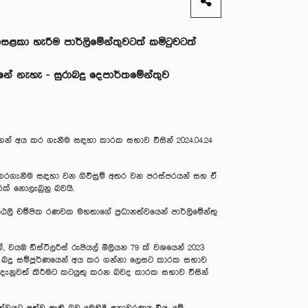
ළකා හැරීම පාර්ලිමේන්තුවටත් කමිටුවටත්
ුනේ නැහැ - සුරාබදු දෙපාර්තමේන්තුව
්ගෙන් අය කර ගැනීම සඳහා කාරක සභාව විසින් 2024.04.24
අය කරගැනීම සඳහා වන ගිවිසුම් අතර වන පරස්පරයන් සහ ඒ
රක් නොලැබුනු බවයි.
 පාඨලී චම්පික රණවක මහතාගේ ප්‍රධානත්වයෙන් පාර්ලිමේන්තු
 ක්, වයඹ ඩිස්ටිලරීස් රුපියල් මිලියන 79 ක් වශයෙන් 2023
හිඟ බදු සම්පූර්ණයෙන් අය කර ගන්නා ලෙසට කාරක සභාව
ව දැනුවත් කිරීමට කටයුතු කරන බවද කාරක සභාව විසින්