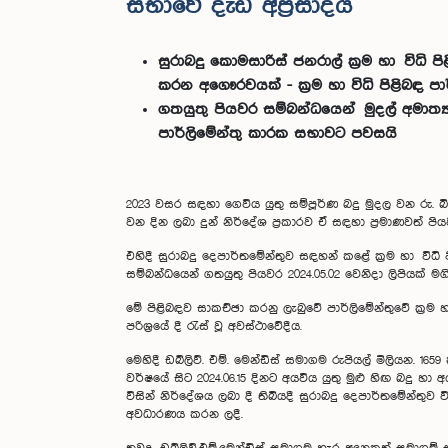
සභාවේ දැඩි අප්‍රසාදය
සුරාබදු කොමසාරිස් ජනරාල් ක්‍රම හා වි
කරන අගෞරවයක් - ක්‍රම හා විධි පිළිබඳ ප
ගතයුතු පියවර සම්බන්ධයෙන් මුදල් අමාත්‍ය
පාර්ලිමේන්තු කාරක සභාවට පවසයි
2023 වසර සඳහා ගෙවිය යුතු සම්පූර්ණ බදු මුදල වන රු. බ
වන දින ලබා දුන් නිර්දේශ ප්‍රකාරව ඒ සඳහා ප්‍රමාණවත් 
එහිදී සුරාබදු දෙපාර්තමේන්තුව සඳහන් කළේ ක්‍රම හා ව
සම්බන්ධයෙන් ගතයුතු පියවර 2024.05.02 වෙනිදා ලිපියක් මග
මේ පිළිබඳව සාකච්ඡා කරනු ලැබුවේ පාර්ලිමේන්තුවේ ක්‍රම හ
පරිශ්‍රයේ දී රැස් වූ අවස්ථාවේදීය.
මෙහිදී ඩබ්ලිව්. එම්. මෙන්ඩිස් සමාගම රුපියල් මිලියන. 1659
වර්ෂයේ සිට 2024.06.15 දිනට අයවිය යුතු මුළු හිඟ බද
විසින් නිර්දේශය ලබා දී තිබියදී සුරාබදු දෙපාර්තමේන්
අවධාරණය කරන ලදී.