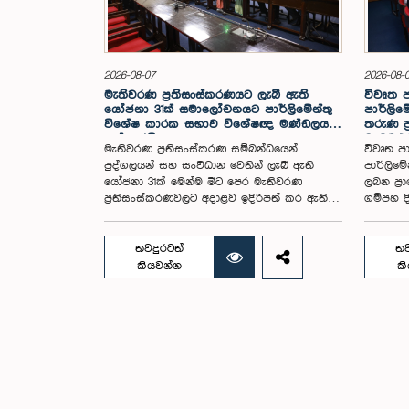
2026-08-07
2026-08-
මැතිවරණ ප්‍රතිසංස්කරණයට ලැබී ඇති
විවෘත 
යෝජනා 31ක් සමාලෝචනයට පාර්ලිමේන්තු
පාර්ලිමේ
විශේෂ කාරක සභාව විශේෂඥ මණ්ඩලයක්
තරුණ ප
පත් කරයි
වැඩමුළු
මැතිවරණ ප්‍රතිසංස්කරණ සම්බන්ධයෙන්
විවෘත ප
පුද්ගලයන් සහ සංවිධාන වෙතින් ලැබී ඇති
පාර්ලිම
යෝජනා 31ක් මෙන්ම මීට පෙර මැතිවරණ
ලබන ප්‍
ප්‍රතිසංස්කරණවලට අදාළව ඉදිරිපත් කර ඇති
ගම්පහ දි
පාර්ලිමේන්තු තේරීම් කාරක සභා වාර්තා
16 වැනිද
සමාලෝචනය කර, වාර්තාවක් සකස් කිරීම
පරිශ්‍රය
සඳහා මැතිවරණ සම්බන්ධ නීති (පළාත් සභා
සංසදයේ 
තවදුරටත්
තව
ඡන්ද විමසීමට අදාළ නීති හැර) සමාලෝචනය
ෂානක්කි
කියවන්න
ක
කර පාර්ලිමේන්තුවට වාර්තා කිරීම සහ ඒ
පැවසීය.ඒ
පිළිබඳ යෝජනා හා නිර්දේශ ඉදිරිපත් කිරීම
දින පැව
සඳහා වන පාර්ලිමේන්තු විශේෂ කාරක සභාව
සංවිධාන
විසින් විශේෂඥ මණ්ඩලයක් පත් කරන ලදී.ඒ
කෙරිණි.
මෙම විශේෂ කාරක සභාව රාජ්‍ය පරිපාලන,
සහභාගීත
පළාත් සභා සහ පළාත් පාලන ගරු අමාත්‍ය
තවදුරටත්
මහාචාර්ය ඒ.එච්.එම්.එච්. අබයරත්න මහතාගේ
වැඩමුළු
සභාපතිත්වයෙන් පාර්ලිමේන්තුවේදී පසුගියදා
සංසදයේ 