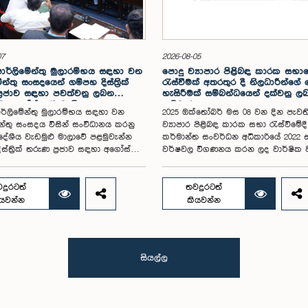
07
2026-08-05
පාර්ලිමේන්තු මුලාරම්භය සඳහා වන
පොදු ව්‍යාපාර පිළිබඳ කාරක සභා
න්තු සංසදයෙන් ගම්පහ දිස්ත්‍රික්
රැස්වීමක් අතරතුර දී නිලධාරීන්ග
්‍රජාව සඳහා පවත්වනු ලබන
හැසිරීමක් සම්බන්ධයෙන් දක්වනු ල
ව අගෝස්තු 16 වැනිදා
ප්‍රතිචාරය
ාර්ලිමේන්තු මුලාරම්භය සඳහා වන
2025 ඔක්තෝබර් මස 08 වන දින පැවත
ේන්තු සංසදය විසින් සංවිධානය කරනු
ව්‍යාපාර පිළිබඳ කාරක සභා රැස්වීමේදී 
රාදේශීය වැඩමුළු මාලාවේ පළමුවැන්න
කර්මාන්ත සංවර්ධන අධිකාරියේ 2022 
ස්ත්‍රික් තරුණ ප්‍රජාව සඳහා අගෝස්තු
වර්ෂවල විගණනය කරන ලද වාර්ෂික ව
ා මීගමුව ජෙට්වින් බ්ලූ හෝටල්
සහ එකී ආයතනයේ වත්මන් කාර්යසා
ේදී පැවැත්වීමට නියමිත බව එම
පිළිබඳ විමර්ශනය කිරීමේදී, එහි අධ්‍යක
සම සභාපති ගරු පාර්ලිමේන්තු මන්ත්‍රී
මණ්ඩල සාමාජිකයින් දෙදෙනෙකුගේ හැ
දුරටත්
තවදුරටත්
යන් රාජපුත්තිරන් රාසමාණික්කම් මහතා
පිළිබඳව පොදු ව්‍යාපාර පිළිබඳ කාරක
ියවන්න
කියවන්න
 මහතාගේ ප්‍රධානත්වයෙන් 2026.08.05
අවධානය යොමු ව තිබේ. මෙම රැස්වීම
ති එම සංසදයේ රැස්වීමේදී මීට අදාළ
සහභාගී වූ නිලධාරීන් අතරින් එක් අයෙක
 කටයුතු පිළිබඳව සාකච්ඡා
පාර්ලිමේන්තු කාරක සභා රැස්වීම් සඳ
 තරුණ නියෝජිතයන්ගේ
සහභාගී වීමේ දී නිලධාරීන් විසින් තම 
සියල්ල
්වයෙන් විවෘත පාර්ලිමේන්තු සංකල්පය
පැළඳුම් සම්බන්ධයෙන් පිළිපැදිය යුතු 
 ප්‍රවර්ධනය කිරීමේ අරමුණින් මෙම
නිර්නායකයන්ගෙන් බැහැරව, එකී අවස්
 මාලාව සංවිධානය කෙරෙන අතර
නුසුදුසු ආකාරයෙන් සැරසී රැස්වීමට ස
සාමාජික මන්ත්‍රීවරු මෙන්ම ගම්පහ
සිටි බව කාරක සභාව විසින් නිරීක්