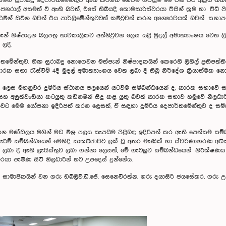
සමග සුරාබදු දෙපාර්තමේන්තුව ඇති කරගත් ගෙවීම් ගිවිසුම් මේ වන විට අක්‍රිය 
් ජනරාල් අසමත් වී ඇති බවත්, එසේ තිබියදී කොමසාරිස්වරයා විසින් ක්‍රම හා විධි
ින් සිටින බවත් එය පාර්ලිමේන්තුවටත් කමිටුවත් කරන අගෞරවයක් බවත් සභාපත
් නිෂ්පාදන බලපත්‍ර තාවකාලිකව අත්හිටුවන ලෙස යළි මුදල් අමාත්‍යාංශය වෙත
ලදී.
ර්තමේන්තුව, හිඟ සුරාබදු නොගෙවන මත්පැන් නිෂ්පාදකයින් කෙරෙහි ලිහිල් ප්‍රතිප
ක සභා රැස්වීම් 4දී මුදල් අමාත්‍යාංශය වෙත ලබා දී තිබූ නිර්දේශ ක්‍රියාත්මක 
ක් ලෙස මහනුවර දුම්රිය ස්ථානය ජලයෙන් යටවීම සම්බන්ධයෙන් ද, කාරක සභාවේ ස
හ අලුත්වැඩියා කටයුතු කඩිනමින් සිදු කළ යුතු බවත් කාරක සභාව හමුවේ නිලධාරී
සභාවට මෙම යෝජනා ඉදිරිපත් කරන ලෙසත්, ඒ සඳහා දුම්රිය දෙපාර්තමේන්තුව ද සම
 මණ්ඩලය මගින් මඩ මිශ්‍ර ජලය සැපයීම පිළිබඳ ඉදිරිපත් කර ඇති පෙත්සම සම්බන්
ීම් සම්බන්ධයෙන් මෙහිදී සාකච්ඡාවට ලක් වූ අතර මැණික් හා ස්වර්ණාභරණ අධිකා
ර ලබා දී ඇති ලැයිස්තුව ලබා ගන්නා ලෙසත්, මේ ගැටලුව සම්බන්ධයෙන් නිරීක්ෂණය
 පැමිණ සිටි නිලධාරීන් හට උපදෙස් දුන්නේය.
හි සාමාජිකයින් වන ගරු ඩබ්ලිව්.ඩී.ජේ. සෙනෙවිරත්න, ගරු දයාසිරි ජයසේකර, ග