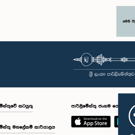
ක් පාර්ලිමේන්තු මන්ත්‍රීවරුන් ද මෙම
ලදී. තවද, ඉහත කී නිලධාරීන් දෙදෙනා
ට සහභාගී වීමට නියමිතය.මෙම
පාර්ලිමේන්තු සම්ප්‍රදායට හා ක්‍රියාපටිප
මගීන් විශේෂයෙන් තරුණ ප්‍රජාව
පටහැනි අයුරින් සභාපතිවරයාගේ පූර්ව
න්තු කටයුතු, ව්‍යවස්ථාදායක ක්‍රියාවලිය
අවසරයකින් තොරව කාරක සභා රැස්වී
මෙම පි
 පාර්ලිමේන්තු මූලධර්ම පිළිබඳ
බැහැර ගොස් ඇති බව ද කාරක සභාව 
කිරීම මෙන්ම, පාර්ලිමේන්තුව සහ
සඳහන් කරන ලදී. මෙම සිද්ධීන් සම්බන
යන් අතර සම්බන්ධතාව තවදුරටත්
පොදු ව්‍යාපාර පිළිබඳ කාරක සභාවේ
් කිරීම ද අපේක්ෂා කෙරේ.මෙම
සභාපතිවරයා විසින් මතු කරන ලද වරප්
ට සංසදයේ සාමාජික මන්ත්‍රීවරු සහ
පිළිබඳ ගැටළුවට අනුව, පාර්ලිමේන්තු
 මාලාව සඳහා අනුග්‍රාහකත්වය සපයන
කිරීමේ චෝදනාව යටතේ එම නිලධාරීන්
 සහකරු වන CII (Coalition for
2026 පෙබරවාරි මස 17 වැනි දින ආචා
ve Impact) ආයතනයේ නියෝජිතයෝ
වරප්‍රසාද පිළිබඳ කාරක සභාව හමුවේ
ටියහ.මෙම වැඩමුළුව සඳහා
සිටිනු ලැබූ අතර, එහිදී, ඔවුන් විසින් ස
වීමට අපේක්ෂා කරන ගම්පහ
හැසිරීම සම්බන්ධයෙන් අවංකවම සමා
ික්කයේ වයස අවු 18 – 35 අතර තරුණ
සිටින බව සඳහන් කෙරිණි. පාර්ලිමේන්
්
සභාවල අධිකාරිය, ගෞරවය සහ ස්ථාප
forms.gle/aVp5UzhLbtPSmVap8 සබැඳිය
ක්‍රියාපටිපාටිවලට ගෞරව කිරීමේ වැද
අදාළ පෝරමය සම්පූර්ණ කොට
පිළිබඳව නිසි අවබෝධයකින් යුතුව තම
ි විය විය යුතුය.
ක්‍රියාවන්හි බරපතලකම නිලධාරීන් විසින්
අවබෝධ කරගෙන ඇති බව නිරීක්ෂණ
මේන්තුවේ කටයුතු
පාර්ලිමේන්තු ජංගම යෙදුම
ආචාරධර්ම හා වරප්‍රසාද පිළිබඳ කාර
සහ පොදු ව්‍යාපාර පිළිබඳ කාරක සභා
සභාපතිවරයා විසින් ඒ පිළිබඳව නිසි පර
සලකා බැලීමෙන් අනතුරුව, ඉහත කී නිල
මේන්තු මහලේකම් කාර්යාලය
සමාව ලබා දෙන ලෙස කරන ලද ඉල්ලී