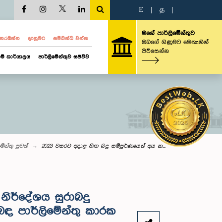
E
|
த
|
මගේ පාර්ලිමේන්තුව
ව නරඹන්න
දැනුමට
සම්බන්ධ වන්න
ඔබගේ ගිණුමට මෙතැනින්
පිවිසෙන්න
ම් කාර්යාලය
පාර්ලිමේන්තුව සජීවීව
මේන්තු පුවත්
2023 වසරට අදාළ හිඟ බදු සම්පූර්ණයෙන් අය ක...
ිර්දේශය සුරාබදු
ළිබඳ පාර්ලිමේන්තු කාරක