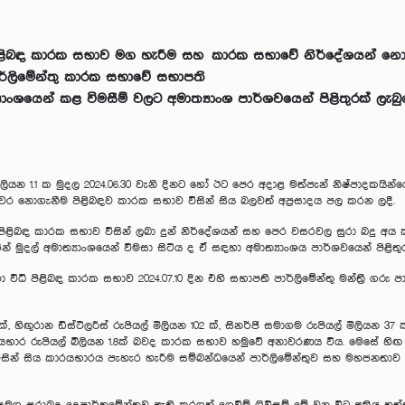
ධි පිළිබඳ කාරක සභාව මග හැරීම සහ කාරක සභාවේ නිර්දේශයන් නොස
ාර්ලිමේන්තු කාරක සභාවේ සභාපති
ාංශයෙන් කළ විමසීම් වලට අමාත්‍යාංශ පාර්ශවයෙන් පිළිතුරක් ලැබ
ිලියන 1.1 ක මුදල 2024.06.30 වැනි දිනට හෝ ඊට පෙර අදාළ මත්පැන් නිෂ්පාදකයින
පියවර නොගැනීම පිළිබඳව කාරක සභාව විසින් සිය බලවත් අප්‍රසාදය පල කරන ලදී.
ිධි පිළිබඳ කාරක සභාව විසින් ලබා දුන් නිර්දේශයන් සහ පෙර වසරවල සුරා බදු 
ින් මුදල් අමාත්‍යාංශයෙන් විමසා සිටිය ද ඒ සඳහා අමාත්‍යාංශය පාර්ශවයෙන් පිළිතු
ා විධි පිළිබඳ කාරක සභාව 2024.07.10 දින එහි සභාපති පාර්ලිමේන්තු මන්ත්‍රී ගරු
 ක්, හිඟුරාන ඩිස්ටිලරීස් රුපියල් මිලියන 102 ක්, සිනර්ජි සමාගම රුපියල් මිලියන 37
ු හා අයභාර රුපියල් බිලියන 1.8ක් බවද කාරක සභාව හමුවේ අනාවරණය විය. මෙසේ 
තුව විසින් සිය කාරයභාරය පැහැර හැරීම සම්බන්ධයෙන් පාර්ලිමේන්තුව සහ මහජනතා