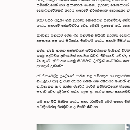
තවද, ඩබ්ලිව්.එම්.මෙන්ඩිස් සමාගම හැර අනෙකුත් සමාගම් 
සම්බන්ධයෙන් නිසි ක්‍රියාමාර්ග ගැනීමට සුරාබදු කොමසාරිස
දෙපාර්තමේන්තුව කාරක සභාවේ නිර්දේශයන් නොසළකා හරිම
2023 වසර සඳහා හිඟ සුරාබදු නොගෙවන සමාගම්වල මත්පැන
කාරක සභාවේ ලේකම්වරිය වෙත මෙහිදී උපදෙස් ලබා දෙන 
සාමාන්‍ය ජනතාව වෙත බදු පනවමින් තිබියදී සුරාබදු දෙපා
අප්‍රසාදය පළ කර සිටියේය. එමෙන්ම කාරක සභාව විසින් කාර
තවද, හදිසි ආපදා තත්ත්වයන් සම්බන්ධයෙන් මැදිහත් වීම
කාණු පද්ධතිය ප්‍රමාණවත් නොවන බවත්, ඒවායෙහි නඩත්තු ස
බැංකුවේ අවධානය යොමු කිරීමටත්, දිස්ත්‍රික් සංවර්ධන 
උපදෙස් දුන්නේය.
අවිස්සාවේල්ල ප්‍රදේශයේ ජාතික ජල සම්පාදන හා ජලාපවාහන
ගැටලුවට තුඩු දී ඇති අවසර සහිත සහ අනවසර මැණික් ගැර
ගැටහැත්ත ඇල ආශ්‍රිත මැණික් ගැරීම සම්බන්ධයෙන් බලපත්‍
සභාව වෙත ඉදිරිපත් කරන ලෙස ද, කාරක සභා සභාපතිවරයා
ක්‍රම සහ විධි පිළිබඳ කාරක සභා රැස්වීමේ මෙම සඳහා එ
පාර්ලිමේන්තු මන්ත්‍රීවරු ද එක්ව සිටියහ.