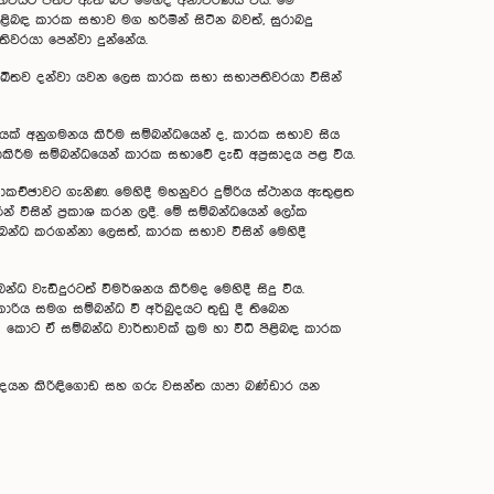
තත්ත්වයට පත්ව ඇති බව මෙහිදී අනාවරණය විය. මේ
 පිළිබඳ කාරක සභාව මග හරිමින් සිටින බවත්, සුරාබදු
ිවරයා පෙන්වා දුන්නේය.
 ලිඛිතව දන්වා යවන ලෙස කාරක සභා සභාපතිවරයා විසින්
ත්තියක් අනුගමනය කිරීම සම්බන්ධයෙන් ද, කාරක සභාව සිය
නොකිරීම සම්බන්ධයෙන් කාරක සභාවේ දැඩි අප්‍රසාදය පළ විය.
ාකච්ඡාවට ගැනිණ. මෙහිදී මහනුවර දුම්රිය ස්ථානය ඇතුළත
න් විසින් ප්‍රකාශ කරන ලදී. මේ සම්බන්ධයෙන් ලෝක
්බන්ධ කරගන්නා ලෙසත්, කාරක සභාව විසින් මෙහිදී
ධ වැඩිදුරටත් විමර්ශනය කිරීමද මෙහිදී සිදු විය.
රිය සමග සම්බන්ධ වී අර්බුදයට තුඩු දී තිබෙන
 කොට ඒ සම්බන්ධ වාර්තාවක් ක්‍රම හා විධි පිළිබඳ කාරක
රු උදයන කිරිඳිගොඩ සහ ගරු වසන්ත යාපා බණ්ඩාර යන