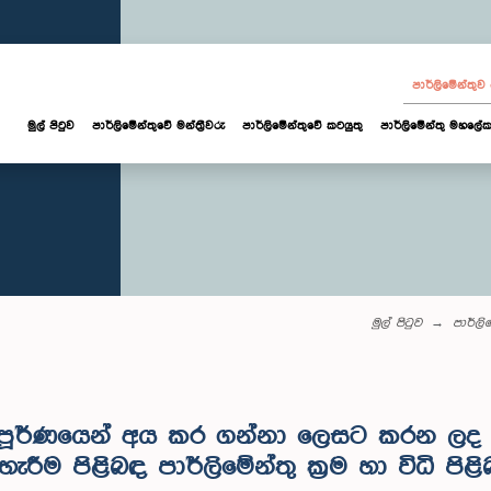
පාර්ලි‌මේන්තු
මුල් පිටුව
පාර්ලි‌මේන්තුවේ මන්ත්‍රීවරු
පාර්ලිමේන්තුවේ කටයුතු
පාර්ලිමේන්තු මහලේක
මුල් පිටුව
පාර්ලි‌
්පූර්ණයෙන් අය කර ගන්නා ලෙසට කරන ලද න
ැරීම පිළිබඳ පාර්ලිමේන්තු ක්‍රම හා විධි පි