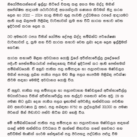
නියෝජිතයන්ගෙන් ඉල්ලා සිටියේ එකතු කළ අගය මත බද්ද මගින්
අපේක්ෂිත ආදායම යථාර්ථවාදී අගයක්දැයි ගණනය කිරීමක් සිදු කරන
ලෙස හා 2022 – 2024 කාල සීමාව තුළ පැවති උද්ධමනය රජයේ ආදායමට
ඇති කළ බලපෑම පිළිබඳ වාර්තාවක් ක්‍රම සහ විධි කාරක සභාව වෙත
ඉදිරිපත් කරන ලෙස ය.
ඊට අමතරව රජය විසින් යෝජිත දේපළ බද්ද සම්බන්ධ පර්යේෂණ
වාර්තාවක් ද, ක්‍රම සහ විධි කාරක සභාව වෙත ලබා දෙන ලෙස ඉල්ලීමක්
කෙරිණ.
කාරක සභාවේ මීළඟ අවධානය යොමු වූයේ අවිස්සාවේල්ල ප්‍රදේශයේ
පදිංචි පෙත්සම්කරුවන් පස්දෙනෙකු විසින් ඉදිරිපත් කර ඇති පෙත්සමක්
සම්බන්ධයෙනි. ඒ අනුව ජාතික ජල සම්පාදන හා ජලාපවාහන මණ්ඩලය
මගින් සපයනු ලබන පානීය ජලය මඩ මිශ්‍ර ජලය සැපයීම පිළිබඳ පරීක්ෂා
කිරීම සඳහා මෙහිදී අවධානය යොමු විය.
ඒ අනුව, ජාතික ජල සම්පාදන හා ජලාපවාහන මණ්ඩලයේ අවිස්සාවේල්ල
මධ්‍යස්ථානය විසින් අවිස්සාවේල්ල සහ තල්දූව ජනතාව වෙත අවු. 29 ක
පමණ සිට ලබා දෙන පානීය ජලය ඉතාමත් අපිරිසිදු තත්ත්වයක පවතින
බව අනාවරණය වූ අතර, ජල සබඳතා 8752 ක පුද්ගලයින් 33,000 ක පමණ
පිරිසක් මින් පීඩාවට පත්ව සිටින බව හෙළි විය.
මේ සම්බන්ධයෙන් ජාතික ජල සම්පාදන හා ජලාපවාහන මණ්ඩලය සඳහන්
කළේ මෙම තත්ත්වය වර්ධනය වී ඇත්තේ සීතාවක ග‍ඟේ අනවසර සහ
අවිධිමත් මැණික් ගැරීම හේතුවෙන් ජල පිරිපහදු පද්ධතිය පළුදු වීම