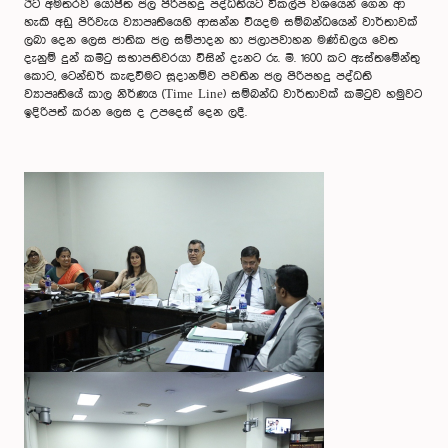
ඊට අමතරව යෝජිත ජල පිරිපහදු පද්ධතියට විකල්ප වශයෙන් ගෙන ආ
හැකි අඩු පිරිවැය ව්‍යාපෘතියෙහි ආසන්න වියදම සම්බන්ධයෙන් වාර්තාවක්
ලබා දෙන ලෙස ජාතික ජල සම්පාදන හා ජලාපවාහන මණ්ඩලය වෙත
දැනුම් දුන් කමිටු සභාපතිවරයා විසින් දැනට රු. මි. 1600 කට ඇස්තමේන්තු
කොට, ටෙන්‍ඩර් කැඳවීමට සූදානම්ව පවතින ජල පිරිපහදු පද්ධති
ව්‍යාපෘතියේ කාල නිර්ණය (Time Line) සම්බන්ධ වාර්තාවක් කමිටුව හමුවට
ඉදිරිපත් කරන ලෙස ද උපදෙස් දෙන ලදී.