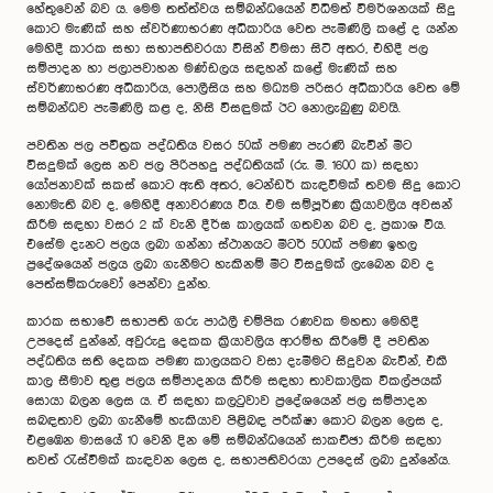
හේතුවෙන් බව ය. මෙම තත්ත්වය සම්බන්ධයෙන් විධිමත් විමර්ශනයක් සිදු
කොට මැණික් සහ ස්වර්ණාභරණ අධිකාරිය වෙත පැමිණිලි කළේ ද යන්න
මෙහිදී කාරක සභා සභාපතිවරයා විසින් විමසා සිටි අතර, එහිදී ජල
සම්පාදන හා ජලාපවාහන මණ්ඩලය සඳහන් කළේ මැණික් සහ
ස්වර්ණාභරණ අධිකාරිය, පොලීසිය සහ මධ්‍යම පරිසර අධිකාරිය වෙත මේ
සම්බන්ධව පැමිණිලි කළ ද, නිසි විසඳුමක් ඊට නොලැබුණු බවයි.
පවතින ජල පවිත්‍රක පද්ධතිය වසර 50ක් පමණ පැරණි බැවින් මීට
විසදුමක් ලෙස නව ජල පිරිපහදු පද්ධතියක් (රු. මි. 1600 ක) සඳහා
යෝජනාවක් සකස් කොට ඇති අතර, ටෙන්ඩර් කැඳවීමක් තවම සිදු කොට
නොමැති බව ද, මෙහිදී අනාවරණය විය. එම සම්පූර්ණ ක්‍රියාවලිය අවසන්
කිරීම සඳහා වසර 2 ක් වැනි දීර්ඝ කාලයක් ගතවන බව ද, ප්‍රකාශ විය.
එසේම දැනට ජලය ලබා ගන්නා ස්ථානයට මීටර් 500ක් පමණ ඉහල
ප්‍රදේශයෙන් ජලය ලබා ගැනීමට හැකිනම් මීට විසදුමක් ලැබෙන බව ද
පෙත්සම්කරුවෝ පෙන්වා දුන්හ.
කාරක සභාවේ සභාපති ගරු පාඨලී චම්පික රණවක මහතා මෙහිදී
උපදෙස් දුන්නේ, අවුරුදු දෙකක ක්‍රියාවලිය ආරම්භ කිරීමේ දී පවතින
පද්ධතිය සති දෙකක පමණ කාලයකට වසා දැමීමට සිදුවන බැවින්, එකී
කාල සීමාව තුළ ජලය සම්පාදනය කිරීම සඳහා තාවකාලික විකල්පයක්
සොයා බලන ලෙස ය. ඒ සඳහා කලටුවාව ප්‍රදේශයෙන් ජල සම්පාදන
සබඳතාව ලබා ගැනීමේ හැකියාව පිළිබඳ පරීක්ෂා කොට බලන ලෙස ද,
එළඹෙන මාසයේ 10 වෙනි දින මේ සම්බන්ධයෙන් සාකච්ඡා කිරීම සඳහා
තවත් රැස්වීමක් කැඳවන ලෙස ද, සභාපතිවරයා උපදෙස් ලබා දුන්නේය.