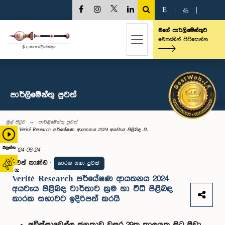
E
|
த
|
මගේ පාර්ලිමේන්තුව
මෙතැනින් පිවිසෙන්න
පාර්ලි‌මේන්තු පුවත්
මුල් පිටුව
පාර්ලි‌මේන්තු පුවත්
Verité Research පර්යේෂණ ආයතනය 2024 අයවැය පිළිබඳ ව...
බලන්න
2024-06-24
පුවත් කාණ්ඩ
:
කාරක සභා පුවත්
02
Verité Research පර්යේෂණ ආයතනය 2024
අයවැය පිළිබඳ වාර්තාව ක්‍රම හා විධි පිළිබඳ
කාරක සභාවට ඉදිරිපත් කරයි