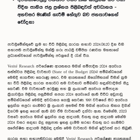
අවිස්සාවෙල්ල ජනතාව වසර 29ක කාලයක සිට පීඩා
විදින පානීය ජල ප්‍රශ්නය පිළිබඳවත් අවධානය -
අනවසර මැණික් ගැරීම් හේතුව බව ජනතාවගෙන්
චෝදනා
පාර්ලිමේන්තුවේ ක්‍රම හා විධි පිළිබඳ කාරක සභාව 2024.06.20 දින එහි
සභාපති පාර්ලිමේන්තු මන්ත්‍රී ගරු පාඨලී චම්පික රණවක මහතාගේ
ප්‍රධානත්වයෙන් පාර්ලිමේන්තු පරිශ්‍රයේ දී රැස් විය.
Verité Research පර්යේෂණ ආයතනය මගින් සම්පාදිත 2024 අයවැය
තත්ත්වය පිළිබඳ වාර්තාව (State of the Budget 2024) සම්බන්ධයෙන්
මෙහිදී සාකච්ඡා කෙරුණු අතර, එම ආයතනයේ නියෝජිතයන් විසින් ක්‍රම
හා විධි පිළිබඳ කාරක සභාවට තම වාර්තාව සම්බන්ධ හඳුන්වාදීමක් සිදු
කෙරිණි. එම වාර්තාවේ අරමුණු සහ ශ්‍රී ලංකාවේ අයවැය සම්පාදන
ක්‍රියාවලිය පිළිබඳ පසුබිමක් සපයා 2024 අයවැයේ ඇති විවිධ අඩුපාඩු
සම්බන්ධයෙන් මෙහිදී අවධානය යොමු කෙරිණ. 1991 වර්ෂයේ සිට අයවැය
ඉලක්ක සපුරා ගැනීමට ශ්‍රී ලංකාව අසමත් වීම මගින් අයවැය හිඟය දිගින්
දිගටම ඉහළ ගොස් ඇති බව ඒම වාර්තාවේ දක්වා ඇත. එමෙන්ම, 2023
වසරේ අයවැය මගින් ඉලක්ක කළ ආදායම, එකතු කළ ආදායම මෙන්ම
2024 වසර සඳහා බදු අනුපාත ඉහළ දැමීම හරහා එකතු කර ගැනීමට
අපේක්ෂිත ආදායම පිළිබඳ දත්ත මෙම වාර්තාව මගින් ඉදිරිපත් කර තිබුණි.
කාරක සභා සභාපතිවරයා මෙහිදී Verité Research පර්යේෂණ ආයතනයේ