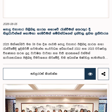
2026-08-05
පොදු ව්‍යාපාර පිළිබඳ කාරක සභාවේ රැස්වීමක් අතරතුර දී
නිලධාරීන්ගේ නොමනා හැසිරීමක් සම්බන්ධයෙන් දක්වනු ලබන ප්‍රතිචාරය
2025 ඔක්තෝබර් මස 08 වන දින පැවති පොදු ව්‍යාපාර පිළිබඳ කාරක සභා
රැස්වීමේදී ඉදිකිරීම් කර්මාන්ත සංවර්ධන අධිකාරියේ 2022 සහ 2023 වර්ෂවල
විගණනය කරන ලද වාර්ෂික වාර්තා සහ එකී ආයතනයේ වත්මන්
කාර්යසාධනය පිළිබඳ විමර්ශනය කිරීමේදී, එහි අධ්‍යක්ෂ මණ්ඩල සාමාජිකයින්
දෙදෙනෙකුගේ හැසිරීම පිළිබඳව පොදු ව්‍යාපාර පිළිබඳ කාරක සභාවේ
අවධානය යොමු ව තිබේ. මෙම රැස්වීම සඳහා සහභාගී වූ නිලධාරීන් අතරින්
එක් අයෙකු, පාර්ලිමේන්තු කාරක සභා රැස්වීම් සඳහා සහභාගී වීමේ දී
තවදුරටත් කියවන්න
නිලධාරීන් විසින් තම ඇඳුම් පැළඳුම් සම්බන්ධයෙන් පිළිපැදිය යුතු වන
නිර්නායකයන්ගෙන් බැහැරව, එකී අවස්ථාවට නුසුදුසු ආකාරයෙන් සැරසී
රැස්වීමට සහභාගී වී සිටි බව කාරක සභාව විසින් නිරීක්ෂණය කරන ලදී.
තවද, ඉහත කී නිලධාරීන් දෙදෙනාම පාර්ලිමේන්තු සම්ප්‍රදායට හා
ක්‍රියාපටිපාටියට පටහැනි අයුරින් සභාපතිවරයාගේ පූර්ව අවසරයකින් තොරව
කාරක සභා රැස්වීමෙන් බැහැර ගොස් ඇති බව ද කාරක සභාව විසින් සඳහන්
කරන ලදී. මෙම සිද්ධීන් සම්බන්ධයෙන් පොදු ව්‍යාපාර පිළිබඳ කාරක සභාවේ
සභාපතිවරයා විසින් මතු කරන ලද වරප්‍රසාද පිළිබඳ ගැටළුවට අනුව,
පාර්ලිමේන්තුවට අපහාස කිරීමේ චෝදනාව යටතේ එම නිලධාරීන් දෙදෙනා 2026