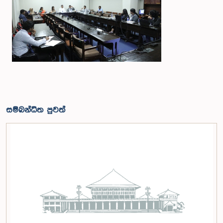
සම්බන්ධිත පුවත්