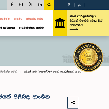
E
|
த
|
මගේ පාර්ලිමේන්තුව
ව නරඹන්න
දැනුමට
සම්බන්ධ වන්න
ඔබගේ ගිණුමට මෙතැනින්
පිවිසෙන්න
ම් කාර්යාලය
පාර්ලිමේන්තුව සජීවීව
ලි‌මේන්තු පුවත්
බෙදුම් නඩු (සංශෝධන) පනත් කෙටුම්පතට යුක...
ජයක් පිළිබඳ ආංශික