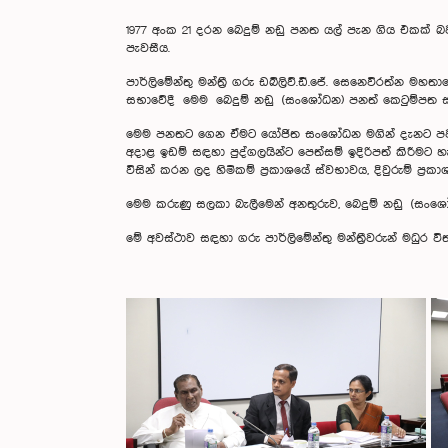
1977 අංක 21 දරන බෙදුම් නඩු පනත යල් පැන ගිය එකක්
පැවසීය.
පාර්ලිමේන්තු මන්ත්‍රී ගරු ඩබ්ලිව්.ඩී.ජේ. සෙනෙවිරත්න 
සභාවේදී මෙම බෙදුම් නඩු (සංශෝධන) පනත් කෙටුම්පත 
මෙම පනතට ගෙන ඒමට යෝජිත සංශෝධන මගින් දැනට පවතින
අදාළ ඉඩම් සඳහා පුද්ගලයින්ට පෙත්සම් ඉදිරිපත් කිරීමට හැක
විසින් කරන ලද හිමිකම් ප්‍රකාශයේ ස්වභාවය, දිවුරුම් 
මෙම කරුණු සලකා බැලීමෙන් අනතුරුව, බෙදුම් නඩු (ස
මේ අවස්ථාව සඳහා ගරු පාර්ලිමේන්තු මන්ත්‍රීවරුන් මධුර ව