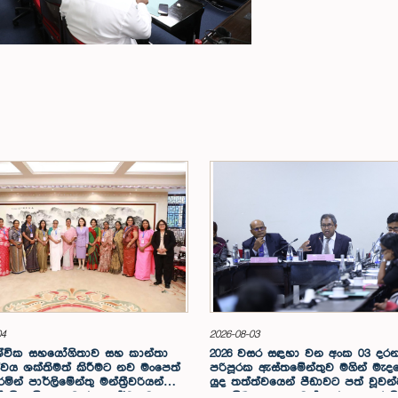
04
2026-08-03
ශ්වික සහයෝගිතාව සහ කාන්තා
2026 වසර සඳහා වන අංක 03 දර
වය ශක්තිමත් කිරීමට නව මංපෙත්
පරිපූරක ඇස්තමේන්තුව මගින් මැද
ින් පාර්ලිමේන්තු මන්ත්‍රීවරියන්ගේ
යුද තත්ත්වයෙන් පීඩාවට පත් වූව
 නිල චීන සංචාරය සාර්ථකව
සැලසීම සඳහා වෙන් කරන ලද රුපි