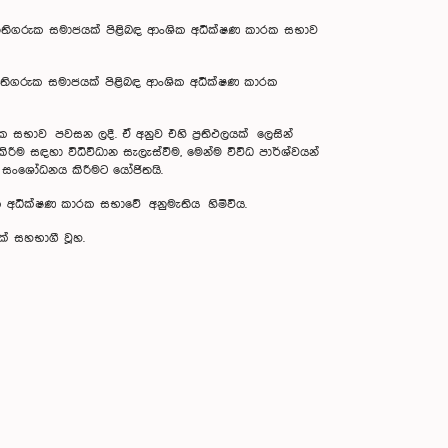
 නීතිගරුක සමාජයක් පිළිබඳ ආංශික අධීක්ෂණ කාරක සභාව
 සහ නීතිගරුක සමාජයක් පිළිබඳ ආංශික අධීක්ෂණ කාරක
භාව පවසන ලදී. ඒ අනුව එහි ප්‍රතිඵලයක් ලෙසින්
 කිරීම සඳහා විධිවිධාන සැලැස්වීම, මෙන්ම විවිධ පාර්ශ්වයන්
ිය සංශෝධනය කිරීමට යෝජිතයි.
අධීක්ෂණ කාරක සභාවේ අනුමැතිය හිමිවිය.
සක් සහභාගී වූහ.