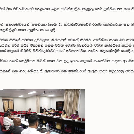
 බවත් එය වර්තමානයට ගැලපෙන ලෙස යාවත්කාලීන කලයුතු යැයි යුක්තිගරුක සහ
මහතාගේ සභාපතිවයෙන් පසුගියදා (පෙබ. 21) පාර්ලිමේන්තුවේදී රැස්වූ යුක්තිගරුක
සැලකිල්ලට ගෙන අනුමත කරන ලදී.
 නීතියේ පවතින දුර්වලතා කිහිපයක් වෙනස් කිරීමට අපේක්ෂා කරන බව කාරක ස
ිවන පරිදි ශබ්ද විකාශන යන්ත්‍ර මගින් මෙන්ම බැනරයක් මගින් ප්‍රසිද්ධියේ ප්‍රකාශ
ප්‍රකාශයේ සඳහන් කිරීමට මිනින්දෝරුවරයාගේ අවශ්‍යතාවය නැවත සලකාබැලීම යනාද
ංශෝධන) පනත් කෙටුම්පත මගින් ගෙන එන ලද ඉහත සඳහන් සංශෝධන සඳහා ආංශික 
ිතානගේ සහ ගරු කේ.පී.එස්. කුමාරසිරි යන මහත්වරුන් ඇතුළු රාජ්‍ය නිලධාරීහු පිරි