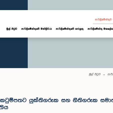
පාර්ලි‌මේන්තු
මුල් පිටුව
පාර්ලි‌මේන්තුවේ මන්ත්‍රීවරු
පාර්ලිමේන්තුවේ කටයුතු
පාර්ලිමේන්තු මහලේක
මුල් පිටුව
පාර්
කෙටුම්පතට යුක්තිගරුක සහ නීතිගරුක සමා
තිය