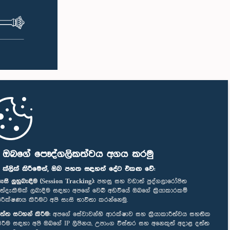
ට තුළ
අධ්‍යයනය කිරීමේ අරමුණින් අධ්‍යයන චාරිකාවක්
ඳහා මෙම
සංවිධානය කිරීම පිළිබඳව ද මෙහිදී සාකච්ඡා
 කාරක
කෙරිණි. මෙම රැස්වීමට සංසදයේ සාමාජික
න 71.7 ක
මන්ත්‍රීවරු සහ වැඩමුළු සඳහා අනුග්‍රාහකත්වය
ත වන
සපයන සංවර්ධන සහකරු වන CII (Coalition
ලබා දෙන
for Inclusive Impact) ආයතනයේ නියෝජිතයෝ
ඳහා වන
එක්ව සිටියහ.
රන ලද
ේල් මාසයේ
ෙකුත්
තේ වතු
ධීවර
 අඩුවී
පූරණය
ියල්
න දින
ි ඔබගේ පෞද්ගලිකත්වය අගය කරමු
ය කරන
" ක්ලික් කිරීමෙන්, ඔබ පහත සඳහන් දේට එකඟ වේ:
න් ද
නීමේ
ැසි ලුහුබැඳීම (Session Tracking):
පහසු සහ වඩාත් පුද්ගලාරෝපිත
ත්දැකීමක් ලබාදීම සඳහා අපගේ වෙබ් අඩවියේ ඔබගේ ක්‍රියාකාරකම්
ීම් නැවත
ිරීක්ෂණය කිරීමට අපි සැසි භාවිතා කරන්නෙමු.
.සමස්ත
ත්ත සටහන් කිරීම:
අපගේ සේවාවන්හි ආරක්ෂාව සහ ක්‍රියාකාරීත්වය සහතික
 ලබන්නේ
ිරීම සඳහා අපි ඔබගේ IP ලිපිනය, උපාංග විස්තර සහ අනෙකුත් අදාළ දත්ත
වෙන් කරන