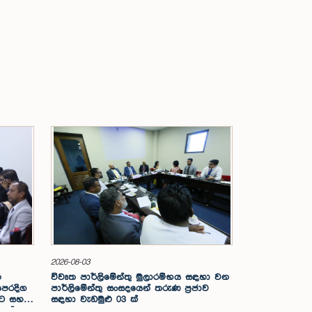
2026-08-03
න
විවෘත පාර්ලිමේන්තු මුලාරම්භය සඳහා වන
පෙරදිග
පාර්ලිමේන්තු සංසදයෙන් තරුණ ප්‍රජාව
න්ට සහන
සඳහා වැඩමුළු 03 ක්
යල්