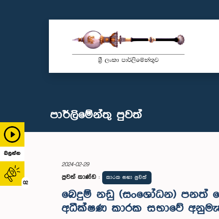
පාර්ලි‌මේන්තු පුවත්
බලන්න
2024-02-29
පුවත් කාණ්ඩ
:
කාරක සභා පුවත්
02
බෙදුම් නඩු (සංශෝධන) පනත් 
අධීක්ෂණ කාරක සභාවේ අනුමැ