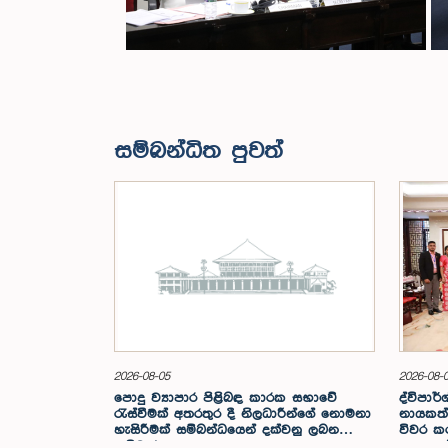
සම්බන්ධිත පුවත්
2026-08-05
2026-08-
පොදු ව්‍යාපාර පිළිබඳ කාරක සභාවේ
ද්විපාර්
රැස්වීමක් අතරතුර දී නිලධාරීන්ගේ නොමනා
නායකත්
හැසිරීමක් සම්බන්ධයෙන් දක්වනු ලබන
විවර කරම
ප්‍රතිචාරය
සංසදයේ