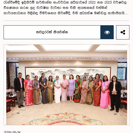
රැස්වීමේදී ඉදිකිරීම් කර්මාන්ත සංවර්ධන අධිකාරියේ 2022 සහ 2023 වර්ෂවල
විගණනය කරන ලද වාර්ෂික වාර්තා සහ එකී ආයතනයේ වත්මන්
කාර්යසාධනය පිළිබඳ විමර්ශනය කිරීමේදී, එහි අධ්‍යක්ෂ මණ්ඩල සාමාජිකයින්
දෙදෙනෙකුගේ හැසිරීම පිළිබඳව පොදු ව්‍යාපාර පිළිබඳ කාරක සභාවේ
අවධානය යොමු ව තිබේ. මෙම රැස්වීම සඳහා සහභාගී වූ නිලධාරීන් අතරින්
එක් අයෙකු, පාර්ලිමේන්තු කාරක සභා රැස්වීම් සඳහා සහභාගී වීමේ දී
තවදුරටත් කියවන්න
නිලධාරීන් විසින් තම ඇඳුම් පැළඳුම් සම්බන්ධයෙන් පිළිපැදිය යුතු වන
නිර්නායකයන්ගෙන් බැහැරව, එකී අවස්ථාවට නුසුදුසු ආකාරයෙන් සැරසී
රැස්වීමට සහභාගී වී සිටි බව කාරක සභාව විසින් නිරීක්ෂණය කරන ලදී.
තවද, ඉහත කී නිලධාරීන් දෙදෙනාම පාර්ලිමේන්තු සම්ප්‍රදායට හා
ක්‍රියාපටිපාටියට පටහැනි අයුරින් සභාපතිවරයාගේ පූර්ව අවසරයකින් තොරව
කාරක සභා රැස්වීමෙන් බැහැර ගොස් ඇති බව ද කාරක සභාව විසින් සඳහන්
කරන ලදී. මෙම සිද්ධීන් සම්බන්ධයෙන් පොදු ව්‍යාපාර පිළිබඳ කාරක සභාවේ
සභාපතිවරයා විසින් මතු කරන ලද වරප්‍රසාද පිළිබඳ ගැටළුවට අනුව,
පාර්ලිමේන්තුවට අපහාස කිරීමේ චෝදනාව යටතේ එම නිලධාරීන් දෙදෙනා 2026
පෙබරවාරි මස 17 වැනි දින ආචාරධර්ම හා වරප්‍රසාද පිළිබඳ කාරක සභාව
හමුවේ පෙනී සිටිනු ලැබූ අතර, එහිදී, ඔවුන් විසින් සිය හැසිරීම සම්බන්ධයෙන්
අවංකවම සමාව අයැද සිටින බව සඳහන් කෙරිණි. පාර්ලිමේන්තු කාරක
සභාවල අධිකාරිය, ගෞරවය සහ ස්ථාපිත ක්‍රියාපටිපාටිවලට ගෞරව කිරීමේ
වැදගත්කම පිළිබඳව නිසි අවබෝධයකින් යුතුව තම ක්‍රියාවන්හි බරපතලකම
නිලධාරීන් විසින් අවබෝධ කරගෙන ඇති බව නිරීක්ෂණය කළ ආචාරධර්ම හා
වරප්‍රසාද පිළිබඳ කාරක සභාව සහ පොදු ව්‍යාපාර පිළිබඳ කාරක සභාවේ
සභාපතිවරයා විසින් ඒ පිළිබඳව නිසි පරිදි සලකා බැලීමෙන් අනතුරුව, ඉහත
කී නිලධාරීන්ට සමාව ලබා දෙන ලෙස කරන ලද ඉල්ලීම පිළිගන්නා
ලදී. පාර්ලිමේන්තු කාරක සභා රැස්වීම් සඳහා පෙනී සිටින සියලුම පුද්ගලයන්
2026-08-04