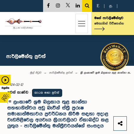
E
|
த
|
මගේ පාර්ලිමේන්තුව
මෙතැනින් පිවිසෙන්න
පාර්ලි‌මේන්තු පුවත්
මුල් පිටුව
පාර්ලි‌මේන්තු පුවත්
ශ්‍රී ලංකාවේ ශ්‍රම බලකාය තුළ කාන්තා ස...
2024-02-12
බලන්න
පුවත් කාණ්ඩ
:
කාරක සභා පුවත්
ශ්‍රී ලංකාවේ ශ්‍රම බලකාය තුළ කාන්තා
02
සහභාගිත්වය අඩු බැවින් ස්ත්‍රී පුරුෂ
සමානාත්මතාවය ප්‍රවර්ධනය කිරීම සඳහා අදාළ
වැඩපිළිවෙල අයවැය ක්‍රියාවලියට ඒකාබද්ධ කළ
යුතුය - පාර්ලිමේන්තු මන්ත්‍රීවරියන්ගේ සංසදය