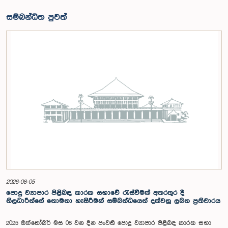
සම්බන්ධිත පුවත්
2026-08-05
පොදු ව්‍යාපාර පිළිබඳ කාරක සභාවේ රැස්වීමක් අතරතුර දී
නිලධාරීන්ගේ නොමනා හැසිරීමක් සම්බන්ධයෙන් දක්වනු ලබන ප්‍රතිචාරය
2025 ඔක්තෝබර් මස 08 වන දින පැවති පොදු ව්‍යාපාර පිළිබඳ කාරක සභා