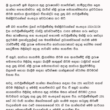
ශ්‍රී ලංකාවේ ශ්‍රම බලකාය තුළ පුරුෂයන්ට සාපේක්ෂව, සාම්ප්‍රදායික ලෙස
කාන්තා සහභාගිත්වය අඩු බැවින් ස්ත්‍රී පුරුෂ සමානාත්මතාවය ප්‍රවර්ධනය
කිරීම අයවැය ක්‍රියාවලියට ඒකාබද්ධ කළ යුතු බව පාර්ලිමේන්තු
මන්ත්‍රීවරියන්ගේ සංසදය අවධාරණය කර සිටී.
මේ බව සාකච්ඡා වූයේ පාර්ලිමේන්තු මන්ත්‍රීවරියන්ගේ සංසදය 2024.02.08
දින පාර්ලිමේන්තුවේදී රැස්වූ අවස්ථාවේදීය. රාජ්‍ය අමාත්‍ය ගරු වෛද්‍ය
සීතා අරඹේපොල සහ සංසදයේ සභාපති පාර්ලිමේන්තු මන්ත්‍රී ගරු වෛද්‍ය
සුදර්ශිනී ප්‍රනාන්දුපුල්ලේ යන මහත්මීන්ගේ ප්‍රධානත්වයෙන් පැවති මෙම
රැස්වීමේදී ස්ත්‍රී පුරුෂ සමාජභාවීය අයවැයකරණයට අදාළ යෝජිත පනත්
කෙටුම්පත පිළිබඳව අදාළ පාර්ශ්ව සමග සාකච්ඡා විය.
ඒ අනුව, අයවැය සැකසීම, ක්‍රියාත්මක කිරීම සහ ඇගයීමේදී ස්ත්‍රී පුරුෂ
සමාජභාවය පිළිබඳ සලකා බැලීම් ඇතුළත් කිරීම සඳහා රාමුවක් සකස්
කළ යුතු බවත්, ස්ත්‍රී පුරුෂ සමාජභාවයට අදාළ අයවැය මුලපිරීම්වල
බලපෑම සොයා බැලීම සඳහා අධීක්ෂණ යාන්ත්‍රණයන් ස්ථාපිත කිරීමටත්
එකඟ විය.
තවද, පාර්ලිමේන්තුවේ කාන්තා නියෝජනය සඳහා වන 25% කෝටාව සකස්
කිරීම පිළිබඳව ද මෙහිදී සාකච්ඡාවට ලක් විය. ඒ අනුව කාන්තා
නායකත්වය පිළිබඳ සමාජය තුළ පවතින මතය වෙනස් කිරීමට උපාය
මාර්ගිකව කටයුතු කළ යුතු බව සංසදයේ අදහස විය. පාර්ලිමේන්තුවේ 25%
හෝ ඊට වැඩි කාන්තා නියෝජනයක් ලබා ගැනීම සඳහා කටයුතු කිරීමේ
වැදගත්කම සහ රටේ ජනගහනයෙන් 50% ක් වන කාන්තාවන් මෙම කාර්යය
සඳහා මෙහෙයවීමේ වැදගත්කම ද මෙහිදී සාකච්ඡා විය.