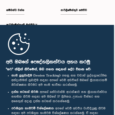
සම්බන්ධ වන්න
පාර්ලිමේන්තුව සජීවීව
පාර්ලි‌මේන්තුවේ මන්ත්‍රීවරු
මුල් පිටුව
පාර්ලිමේන්තු ජංගම යෙදුම
අපි ඔබගේ පෞද්ගලිකත්වය අගය කරමු
"හරි" ක්ලික් කිරීමෙන්, ඔබ පහත සඳහන් දේට එකඟ වේ:
සැසි ලුහුබැඳීම (Session Tracking):
පහසු සහ වඩාත් පුද්ගලාරෝපිත
අත්දැකීමක් ලබාදීම සඳහා අපගේ වෙබ් අඩවියේ ඔබගේ ක්‍රියාකාරකම්
නිරීක්ෂණය කිරීමට අපි සැසි භාවිතා කරන්නෙමු.
අප හා සම්බන්ධ වී සිටින්න :
දත්ත සටහන් කිරීම:
අපගේ සේවාවන්හි ආරක්ෂාව සහ ක්‍රියාකාරීත්වය
සහතික කිරීම සඳහා අපි ඔබගේ IP ලිපිනය, උපාංග විස්තර සහ
අනෙකුත් අදාළ දත්ත සටහන් කරගන්නෙමු.
සම්මාන
පරිශීලක හැසිරීම් විශ්ලේෂණය:
අපගේ වෙබ් අඩවිය වැඩිදියුණු කිරීම
සඳහා අපි පරිශීලක හැසිරීම විශ්ලේෂණය කරන්නෙමු. ඒ සඳහා