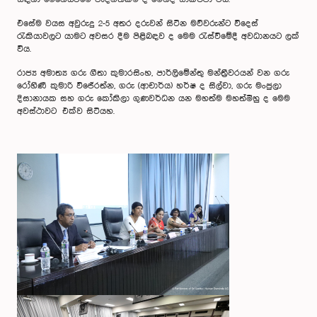
එසේම වයස අවුරුදු 2-5 අතර දරුවන් සිටින මව්වරුන්ට විදෙස්
රැකියාවලට යාමට අවසර දීම පිළිබඳව ද මෙම රැස්වීමේදී අවධානයට ලක්
විය.
රාජ්‍ය අමාත්‍ය ගරු ගීතා කුමාරසිංහ, පාර්ලිමේන්තු මන්ත්‍රීවරයන් වන ගරු
රෝහිණී කුමාරි විජේරත්න, ගරු (ආචාර්ය) හර්ෂ ද සිල්වා, ගරු මංජුලා
දිසානායක සහ ගරු කෝකිලා ගුණවර්ධන යන මහත්ම මහත්මීහු ද මෙම
අවස්ථාවට එක්ව සිටියහ.