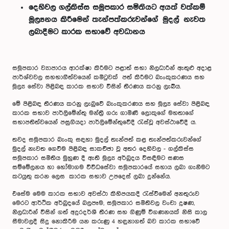
දෙහිවල ගල්කිස්ස සමූපකාර සමිතියට අයත් වත්කම්
මූල්‍යනය කිරීමෙන් තැන්පත්කරුවන්ගේ මුදල් නැවත
ලබාදීමට කාරක සභාවේ අවධානය
සමූපකාර ව්‍යාපාරය ආරක්ෂා කිරීමට පළාත් සභා නිලධාරීන් ඇතුළු අදාළ
පාර්ශ්වවල සහභාගීත්වයෙන් කමිටුවක් පත් කිරීමට බැංකුකරණය සහ
මූල්‍ය සේවා පිළිබඳ කාරක සභාව විසින් තීරණය කරනු ලැබීය.
මේ පිළිබඳ තීරණය කරනු ලැබුවේ බැංකුකරණය සහ මූල්‍ය සේවා පිළිබඳ
කාරක සභාව පාර්ලිමේන්තු මන්ත්‍රී ගරු ගාමිණී ලොකුගේ මහතාගේ
සභාපතිත්වයෙන් පසුගියදා පාර්ලිමේන්තුවේදී රැස්වූ අවස්ථාවේදී ය.
තවද සමූපකාර බැංකු සඳහා මුදල් තැන්පත් කළ තැන්පත්කරුවන්ගේ
මුදල් නැවත ගෙවීම පිළිබඳ සාකච්ඡා වූ අතර දෙහිවල - ගල්කිස්ස
සමූපකාර සමිතිය මුහුණ දී ඇති මූල්‍ය අර්බුදය විසඳීමට සණස
සම්මේලනය හා හෝමාගම විවිධසේවා සමූපකාරයේ සහාය ලබා ගැනීමට
කටයුතු කරන ලෙස කාරක සභාව උපදෙස් ලබා දුන්නේය.
එසේම මෙම කාරක සභාව අවස්ථා කිහිපයකදී රැස්වීමෙන් අනතුරුව
මෙරට ආර්ථික අර්බුදයේ බලපෑම, සමූපකාර සමිතිවල වංචා දූෂණ,
නිලධාරීන් විසින් ගත් අදූරදර්ශී තීරණ සහ ගිණුම් විගණනයක් නිසි කාල
සීමාවලදී සිදු නොකිරීම යන කරුණු 4 හඳුනාගත් බව කාරක සභාවේ