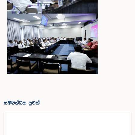
සම්බන්ධිත පුවත්