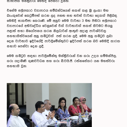
සාමාජික මන්ත්‍රීවරු මෙහිදී පෙන්වා දුන්හ.
එසේම සමූපකාර ව්‍යාපාරය සම්බන්ධයෙන් සකස් කළ ශ්‍රී ලංකා මහ
බැංකුවෙන් කෙටුම්පත් කරන ලද පනත සහ තවත් වාර්තා දෙකක් පිළිබඳ
මෙහිදී සාකච්ඡා කෙරුණි. මේ අනුව මෙම වාර්තා 3 මත පිහිටා සමූපකාර
ව්‍යාපාරයේ අභිවෘද්ධිය වෙනුවෙන් එක් වාර්තාවක් සකස් කිරීමට සියලු
පළාත් සභා නියෝජනය කරන නිලධාරීන් ඇතුළු අදාළ පාර්ශ්වවල
සහභාගීත්වයෙන් අනු කමිටුවක් පත් කරන ලදී. මෙම අනු කමිටුව ලබා
දෙන වාර්තාව ඉදිරියේදී පාර්ලිමේන්තුවට ඉදිරිපත් කරන බව මෙහිදී කාරක
සභාව පෙන්වා දෙන ලදී.
මෙම කමිටුව සඳහා පාර්ලිමේන්තු මන්ත්‍රීවරුන් වන ගරු උදය ගම්මන්පිල,
ගරු යදාමිණී ගුණවර්ධන සහ ගරු බී.වයි.ජී. රත්නසේකර යන මහත්වරු
සහභාගී වූහ.