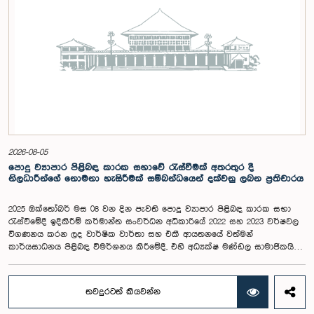
2026-08-05
පොදු ව්‍යාපාර පිළිබඳ කාරක සභාවේ රැස්වීමක් අතරතුර දී
නිලධාරීන්ගේ නොමනා හැසිරීමක් සම්බන්ධයෙන් දක්වනු ලබන ප්‍රතිචාරය
2025 ඔක්තෝබර් මස 08 වන දින පැවති පොදු ව්‍යාපාර පිළිබඳ කාරක සභා
රැස්වීමේදී ඉදිකිරීම් කර්මාන්ත සංවර්ධන අධිකාරියේ 2022 සහ 2023 වර්ෂවල
විගණනය කරන ලද වාර්ෂික වාර්තා සහ එකී ආයතනයේ වත්මන්
කාර්යසාධනය පිළිබඳ විමර්ශනය කිරීමේදී, එහි අධ්‍යක්ෂ මණ්ඩල සාමාජිකයින්
දෙදෙනෙකුගේ හැසිරීම පිළිබඳව පොදු ව්‍යාපාර පිළිබඳ කාරක සභාවේ
අවධානය යොමු ව තිබේ. මෙම රැස්වීම සඳහා සහභාගී වූ නිලධාරීන් අතරින්
එක් අයෙකු, පාර්ලිමේන්තු කාරක සභා රැස්වීම් සඳහා සහභාගී වීමේ දී
තවදුරටත් කියවන්න
නිලධාරීන් විසින් තම ඇඳුම් පැළඳුම් සම්බන්ධයෙන් පිළිපැදිය යුතු වන
නිර්නායකයන්ගෙන් බැහැරව, එකී අවස්ථාවට නුසුදුසු ආකාරයෙන් සැරසී