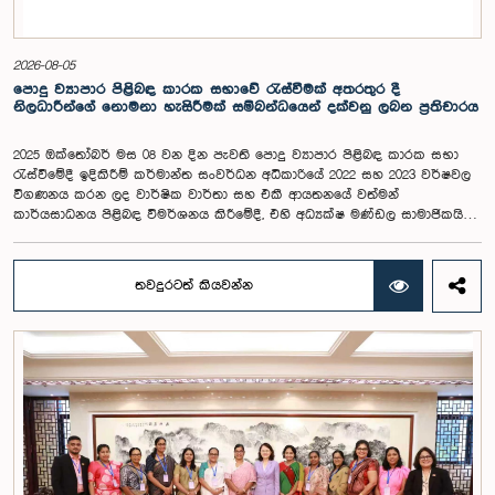
2026-08-05
පොදු ව්‍යාපාර පිළිබඳ කාරක සභාවේ රැස්වීමක් අතරතුර දී
නිලධාරීන්ගේ නොමනා හැසිරීමක් සම්බන්ධයෙන් දක්වනු ලබන ප්‍රතිචාරය
2025 ඔක්තෝබර් මස 08 වන දින පැවති පොදු ව්‍යාපාර පිළිබඳ කාරක සභා
රැස්වීමේදී ඉදිකිරීම් කර්මාන්ත සංවර්ධන අධිකාරියේ 2022 සහ 2023 වර්ෂවල
විගණනය කරන ලද වාර්ෂික වාර්තා සහ එකී ආයතනයේ වත්මන්
කාර්යසාධනය පිළිබඳ විමර්ශනය කිරීමේදී, එහි අධ්‍යක්ෂ මණ්ඩල සාමාජිකයින්
දෙදෙනෙකුගේ හැසිරීම පිළිබඳව පොදු ව්‍යාපාර පිළිබඳ කාරක සභාවේ
අවධානය යොමු ව තිබේ. මෙම රැස්වීම සඳහා සහභාගී වූ නිලධාරීන් අතරින්
එක් අයෙකු, පාර්ලිමේන්තු කාරක සභා රැස්වීම් සඳහා සහභාගී වීමේ දී
තවදුරටත් කියවන්න
නිලධාරීන් විසින් තම ඇඳුම් පැළඳුම් සම්බන්ධයෙන් පිළිපැදිය යුතු වන
නිර්නායකයන්ගෙන් බැහැරව, එකී අවස්ථාවට නුසුදුසු ආකාරයෙන් සැරසී
රැස්වීමට සහභාගී වී සිටි බව කාරක සභාව විසින් නිරීක්ෂණය කරන ලදී.
තවද, ඉහත කී නිලධාරීන් දෙදෙනාම පාර්ලිමේන්තු සම්ප්‍රදායට හා
ක්‍රියාපටිපාටියට පටහැනි අයුරින් සභාපතිවරයාගේ පූර්ව අවසරයකින් තොරව
කාරක සභා රැස්වීමෙන් බැහැර ගොස් ඇති බව ද කාරක සභාව විසින් සඳහන්
කරන ලදී. මෙම සිද්ධීන් සම්බන්ධයෙන් පොදු ව්‍යාපාර පිළිබඳ කාරක සභාවේ
සභාපතිවරයා විසින් මතු කරන ලද වරප්‍රසාද පිළිබඳ ගැටළුවට අනුව,
පාර්ලිමේන්තුවට අපහාස කිරීමේ චෝදනාව යටතේ එම නිලධාරීන් දෙදෙනා 2026
පෙබරවාරි මස 17 වැනි දින ආචාරධර්ම හා වරප්‍රසාද පිළිබඳ කාරක සභාව
හමුවේ පෙනී සිටිනු ලැබූ අතර, එහිදී, ඔවුන් විසින් සිය හැසිරීම සම්බන්ධයෙන්