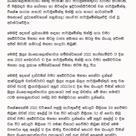
බංකොලොත්භාවයට හේතු පරීක්ෂා කර පාර්ලිමේන්තුවට වාර්තා කිරීමටත්,
ඒ පිළිබඳව සිය යෝජනා හා නිර්දේශ ඉදිරිපත්කිරීමටත් වන පාර්ලිමේන්තු
විශේෂ කාරක සභාව පාර්ලිමේන්තු මන්ත්‍රී ගරු සාගර කාරියවසම්
මහතාගේ ප්‍රධානත්වයෙන් පසුගියදා (සැප්.15) පාර්ලිමේන්තුවේදී රැස් වූ
අවස්ථාවේදීය.
මෙහිදී අදහස් ලබාගැනීම සඳහා පාර්ලිමේන්තු මන්ත්‍රී ගරු වජිර
අබේවර්ධන මහතා සහ හිටපු රාජ්‍ය අමාත්‍ය හා හිටපු මහ බැංකු අධිපති
අජිත් නිවාඩ් කබ්රාල් මහතා කැදවා තිබුණි.
මෙහිදී මූල්‍ය බංකොලොත්භාවය සම්බන්ධ‌යෙන් 2022 සැප්තැම්බර් 01 දින
සහ 2023 පෙබරවාරි 10 දින පාර්ලිමේන්තු මන්ත්‍රී ගරු වජිර අබේවර්ධන
මහතා කළ ප්‍රකාශ සම්බන්ධයෙන් විමසා සිටීම සිදු විය.
මෙහිදී අදහස් දක්වමින් වජිර අබේවර්ධන මහතා පෙන්වා දුන්නේ
ආණ්ඩුක්‍රම ව්‍යවස්ථාවට අනුව මූල්‍ය පාලන බලය පාර්ලිමේන්තුව සතු වන
බවත් වැරදි ක්‍රියාවලියකට අනුව 2022.04.12 දින මහ බැංකුව විසින් මෙරට
මූල්‍ය බංකොලොත්භාවය ප්‍රකාශයට පත් කළ බවත්ය. මේ නිසා සමස්ථ
රටම අපහසුතාවයට පත්වූ බව මන්ත්‍රීවරයා පෙන්වා දුන්නේය.
විශේෂයෙන්ම 2022 වර්ෂයේ පළමු කාර්තුවේදී ඩොලර් බිලියන 3.9 ගෙවීමට
තිබුණ බවත් 2022 අප්‍රේල් 08 වන විට ඩොලර් බිලියන 3.2 ක් ගෙවා තිබූ
බවත් වජිර අබේවර්ධන මහතා පෙන්වා දුන්නේය. මේ අනුව අප්‍රේල් 12 දින
වන විට ඩොලර් මිලියන 70 පමණ චීනයට ගෙවීමට තිබුණ බවත් මෙම
වපසරිය තුළ අප්‍රේල් 12 දින කිසිදු විපරමකින් තොරව මහ බැංකුව විසින්
මූල්‍ය බංකොලොත්භාවය ප්‍රකාශයට පත් කළ බවත් හෙතෙම පෙන්වා