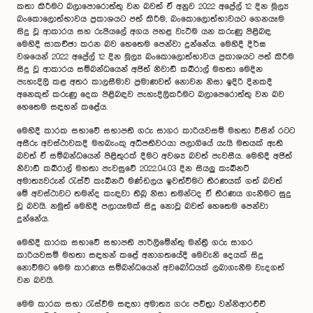
කතා කිරීමට බලාපොරොත්තු වන බවත් ඒ අනුව 2022 අප්‍රේල් 12 දින මූල්‍ය
බංකොලොත්භාවය ප්‍රකාශයට පත් කිරීම, බංකොලොත්භාවයට ගෙනයෑම
සිදු වූ ආකාරය සහ රුපියලේ අගය පහළ වැටීම යන කරුණු පිළිබඳ
මෙහිදී සාකච්ඡා කරන බව හෙතෙම පෙන්වා දුන්නේය. මෙහිදී දීර්ඝ
වශයෙන් 2022 අප්‍රේල් 12 දින මූල්‍ය බංකොලොත්භාවය ප්‍රකාශයට පත් කිරීම
සිදු වූ ආකාරය සම්බන්ධයෙන් අජිත් නිවාඩ් කබ්රාල් මහතා මෙදින
පැහැදිලි කළ අතර කාලසීමාව ප්‍රමාණවත් නොවන නිසා ඉදිරි දිනකදී
අනෙකුත් කරුණු දෙක පිළිබඳව පැහැදිලිකරීමට බලාපෙරොත්තු වන බව
හෙතෙම සඳහන් කළේය.
මෙහිදී කාරක සභාවේ සභාපති ගරු සාගර කාරියවසම් මහතා විසින් රටට
අසීරු අවස්ථාවකදී මහබැංකු අධිපතිවරයා පලාගියේ යැයි මතයක් ඇති
බවත් ඒ සම්බන්ධයෙන් පිළිතුරක් දීමට අවශ්‍ය බවත් පැවසීය. මෙහිදී අජිත්
නිවාඩ් කබ්රාල් මහතා පැවසුවේ 2022.04.03 දින සියලු කැබිනට්
අමාත්‍යවරුන් රැස්වී කැබිනට් මණ්ඩලය ඉවත්වීමට තීරණයක් ගත් බවත්
මේ අවස්ථාවට තමන්ද කැඳවා තිබූ නිසා තමන්ටද ඒ තීරණය ගැනීමට සුදු
වූ බවයි. නමුත් මෙහිදී පලායෑමක් සිදු නොවූ බවත් හෙතෙම පෙන්වා
දුන්නේය.
මෙහිදී කාරක සභාවේ සභාපති පාර්ලිමේන්තු මන්ත්‍රී ගරු සාගර
කාරියවසම් මහතා සඳහන් කළේ අනාගතයේදී මෙවැනි දෙයක් සිදු
නොවීමට මෙම කාරණය සම්බන්ධයෙන් අවබෝධයක් ලබාගැනීම වැදගත්
වන බවයි.
මෙම කාරක සභා රැස්වීම සඳහා අමාත්‍ය ගරු පවිත්‍රා වන්නිආරච්චි