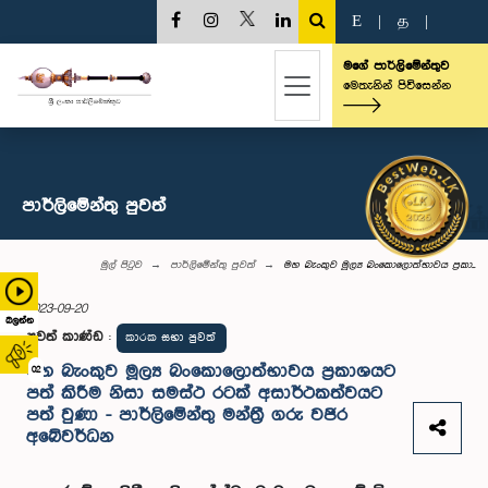
E
|
த
|
මගේ පාර්ලිමේන්තුව
මෙතැනින් පිවිසෙන්න
පාර්ලි‌මේන්තු පුවත්
මුල් පිටුව
පාර්ලි‌මේන්තු පුවත්
මහ බැංකුව මූල්‍ය බංකොලොත්භාවය ප්‍රකා...
2023-09-20
බලන්න
පුවත් කාණ්ඩ
:
කාරක සභා පුවත්
මහ බැංකුව මූල්‍ය බංකොලොත්භාවය ප්‍රකාශයට
02
පත් කිරීම නිසා සමස්ථ රටක් අසාර්ථකත්වයට
පත් වුණා - පාර්ලිමේන්තු මන්ත්‍රී ගරු වජිර
අබේවර්ධන