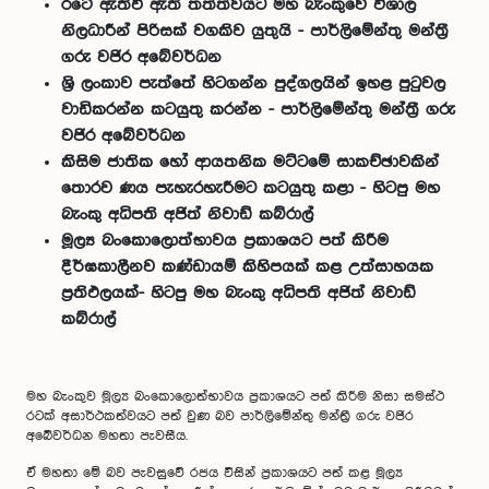
රටේ ඇතිවී ඇති තත්ත්වයට මහ බැංකුවේ විශාල
නිලධාරීන් පිරිසක් වගකිව යුතුයි - පාර්ලිමේන්තු මන්ත්‍රී
ගරු වජිර අබේවර්ධන
ශ්‍රි ලංකාව පැත්තේ හිටගන්න පුද්ගලයින් ඉහළ පුටුවල
වාඩිකරන්න කටයුතු කරන්න - පාර්ලිමේන්තු මන්ත්‍රී ගරු
වජිර අබේවර්ධන
කිසිම ජාතික හෝ ආයතනික මට්ටමේ සාකච්ඡාවකින්
තොරව ණය පැහැරහැරීමට කටයුතු කළා - හිටපු මහ
බැංකු අධිපති අජිත් නිවාඩ් කබ්රාල්
මූල්‍ය බංකොලොත්භාවය ප්‍රකාශයට පත් කිරීම
දීර්ඝකාලීනව කණ්ඩායම් කිහිපයක් කළ උත්සාහයක
ප්‍රතිඵලයක්- හිටපු මහ බැංකු අධිපති අජිත් නිවාඩ්
කබ්රාල්
මහ බැංකුව මූල්‍ය බංකොලොත්භාවය ප්‍රකාශයට පත් කිරීම නිසා සමස්ථ
රටක් අසාර්ථකත්වයට පත් වුණ බව පාර්ලිමේන්තු මන්ත්‍රී ගරු වජිර
අබේවර්ධන මහතා පැවසීය.
ඒ මහතා මේ බව පැවසුවේ රජය විසින් ප්‍රකාශයට පත් කළ මූල්‍ය