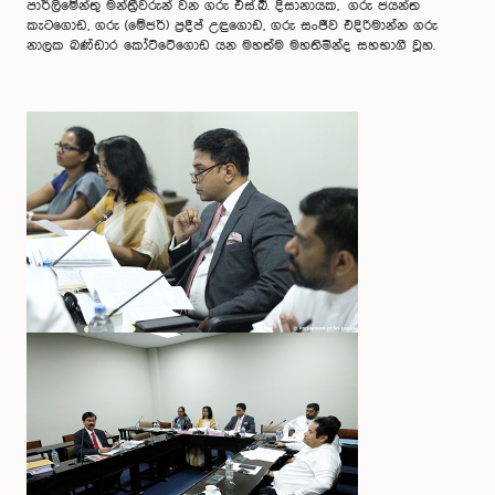
පාර්ලිමේන්තු මන්ත්‍රීවරුන් වන ගරු එස්.බී. දිසානායක, ගරු ජයන්ත
කැටගොඩ, ගරු (මේජර්) ප්‍රදීප් උඳුගොඩ, ගරු සංජීව එදිරිමාන්න ගරු
නාලක බණ්ඩාර කෝට්ටේගොඩ යන මහත්ම මහතිමීන්ද සහභාගී වූහ.