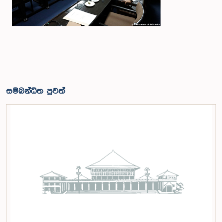
සම්බන්ධිත පුවත්