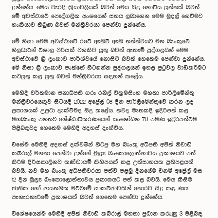
දුන්නේය. මෙය වැරදි ක්‍රියාවලියක් බවත් මෙය සිදු නොවිය යුත්තක් බවත්
මේ අවස්ථාවේ පෞද්ගලික අංශයෙන් සහය ලබාගෙන මෙම මුදල් ගෙවීමට
හැකියාව තිබුණ බවත් මන්ත්‍රීවරයා පෙන්වා දුන්නේය.
මේ නිසා මෙම අවස්ථාවේ රටේ ඇතිවී ඇති තත්ත්වයට මහ බැංකුවේ
නිලධාරීන් විශාල පිරිසක් වගකිව යුතු බවත් ඇතැම් පුද්ගලයින් මෙම
අවස්ථාවේ ශ්‍රී ලංකාව පාර්ශ්වයේ නොසිටි බවත් හෙතෙම පෙන්වා දුන්නේය.
මේ නිසා ශ්‍රි ලංකාව පැත්තේ හිටගන්න පුද්ගලයන් ඉහළ පුටුවල වාඩිකරීමට
කටයුතු කළ යුතු බවත් මන්ත්‍රීවරයා සඳහන් කළේය.
මෙහිදී වර්තමාන ජනාධිපති ගරු රනිල් වික්‍රමසිංහ මහතා පාර්ලිමේන්තු
මන්ත්‍රීවරයෙකුව සිටියදී 2022 අප්‍රේල් 08 දින පාර්ලිමේන්තුවේ කරන ලද
ප්‍රකාශයක් උපුටා දැක්වීමද සිදු කළේය. තවද මෑතකදී ඉදිරිපත් කළ
මහබැංකු පනතට ශේෂ්ඨාධිකරණයෙන් සංශෝධන 70 පමණ ඉදිරිපත්වීම
පිළිබඳවද හෙතෙම මෙහිදී අදහස් දැක්වීය.
එසේම මෙහිදී අදහස් දක්වමින් හිටපු මහ බැංකු අධිපති අජිත් නිවාඩ්
කබ්රාල් මහතා පෙන්වා දුන්නේ මූල්‍ය බංකොලොත්භාවය ප්‍රකාශයට පත්
කිරීම දීර්ඝකාලීනව කණ්ඩායම් කිහිපයක් කළ උත්සාහයක ප්‍රතිපළයක්
බවයි. නව මහ බැංකු අධිපතිවරයා පත්වී පළමු දිනයේම එනම් අප්‍රේල් මස
12 දින මූල්‍ය බංකොලොත්භාවය ප්‍රකාශයට පත් කළ බවයි. මෙය කිසිම
ජාතික හෝ ආයතනික මට්ටමේ සාකච්ඡාවකින් තොරව සිදු කළ ණය
පැහැරහැරීමේ ප්‍රකාශයක් බවත් හෙතෙම පෙන්වා දුන්නේය.
විශේෂයෙන්ම මෙහිදී අජිත් නිවාඩ් කබ්රාල් මහතා පුධාන කරුණු 3 පිළිබඳ