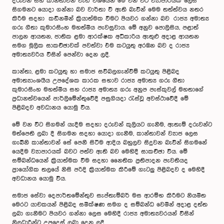
දරුවන් සහ කාන්තාවන් වැඩි වශයෙන් මේ වන විට ව්‍යාපාරයක් ලෙස
සිගමනට යොදා ගන්නා බව වාර්තා වී ඇති බැවින් මෙම තත්ත්වය නතර
කිරීම සදහා කඩිනමින් ක්‍රියාත්මක වීමට පියවර ගන්නා බව රාජ්‍ය අමාත්‍ය
ගරු ගීතා කුමාරසිංහ මහත්මිය පැවසුවාය. මේ අනුව පොලිසිය, පළාත්
පාලන ආයතන, ජාතික ළමා ආරක්ෂක අධිකාරිය ඇතුළු අදාළ ආයතන
සමග මූලික සාකච්ඡාවක් පවත්වා එම කටයුතු අරඹන බව ද රාජ්‍ය
අමාත්‍යවරිය විසින් පෙන්වා දෙන ලදී.
කාන්තා, ළමා කටයුතු හා සමාජ සවිබලගැන්වීම් කටයුතු පිළිබද
අමාත්‍යාංශයීය උපදේශක කාරක සභාව රාජ්‍ය අමාත්‍ය ගරු ගීතා
කුමාරසිංහ මහත්මිය සහ රාජ්‍ය අමාත්‍ය ගරු අනුප පැස්කුවල් මහතාගේ
ප්‍රධානත්වයෙන් පාර්ලිමේන්තුවේදී පසුගියදා රැස්වූ අවස්ථාවේදී මේ
පිළිබදව අවධානය යොමු විය.
මේ වන විට සිගමන් යැදීම සදහා දරුවන් කුලියට ගැනීම, ඇතැම් දරුවන්ට
මත්පෙති ලබා දී සිගමන සදහා යොදා ගැනීම, කාන්තාවන් ව්‍යාජ ලෙස
ගැබිනි කාන්තාවන් සේ පෙනී සිටිම ආදිය බහුලව සිදුවන බැවින් සිගමනේ
යෙදීම ව්‍යාපාරයක් බවට පත්ව ඇති බව මෙහිදී සාකච්ඡා විය. මේ
සම්බන්ධයෙන් ක්‍රියාත්මක වීම සදහා නෛතික ප්‍රතිපාදන පැවතියද
ප්‍රායෝගික තලයේ නිසි පරිදි ක්‍රියාත්මක කිරීමේ ගැටලු පිළි‍බදව ද මෙහිදී
අවධානය යොමු විය.
සමාජ සේවා දෙපාර්තමේන්තුව සැප්තැම්බර් මස ආරම්භ කිරීමට නියමිත
‍මෙරට යාචකයන් පිළිබද සමීක්ෂණ සමග ද සම්බන්ධ වෙමින් අදාළ දත්ත
ලබා ගැනීමට පියවර ගන්නා ලෙස මෙහිදී රාජ්‍ය අමාත්‍යවරයන් විසින්
නිලධාරීන්ට උපදෙස් ලබා දෙන ලදී.