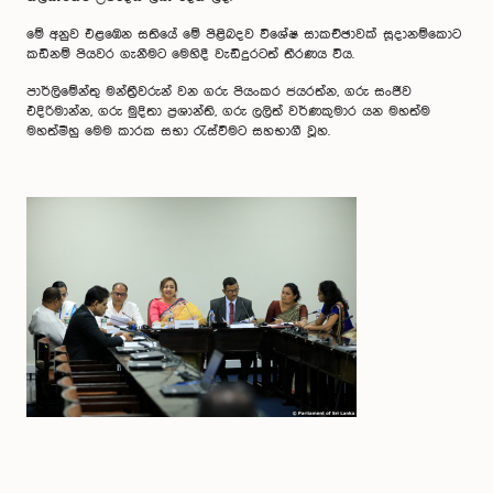
මේ අනුව එළඹෙන සතියේ මේ පිළිබදව විශේෂ සාකච්ඡාවක් සූදානම්කොට
කඩිනම් පියවර ගැනීමට මෙහිදී වැඩිදුරටත් තීරණය විය.
පාර්ලිමේන්තු මන්ත්‍රීවරුන් වන ගරු පියංකර ජයරත්න, ගරු සංජීව
එදිරිමාන්න, ගරු මුදිතා ප්‍රශාන්ති, ගරු ලලිත් වර්ණකුමාර යන මහත්ම
මහත්මීහු මෙම කාරක සභා රැස්වීමට සහභාගී වූහ.