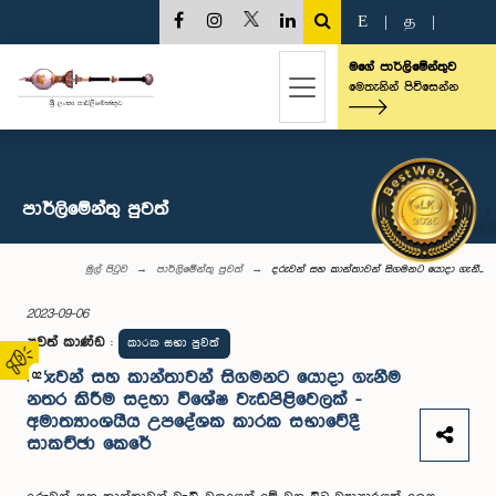
E
|
த
|
මගේ පාර්ලිමේන්තුව
මෙතැනින් පිවිසෙන්න
පාර්ලි‌මේන්තු පුවත්
මුල් පිටුව
පාර්ලි‌මේන්තු පුවත්
දරුවන් සහ කාන්තාවන් සිගමනට යොදා ගැනී...
2023-09-06
පුවත් කාණ්ඩ
:
කාරක සභා පුවත්
දරුවන් සහ කාන්තාවන් සිගමනට යොදා ගැනීම
02
නතර කිරීම සදහා විශේෂ වැඩපිළිවෙලක් -
අමාත්‍යාංශයීය උපදේශක කාරක සභාවේදී
සාකච්ඡා කෙරේ