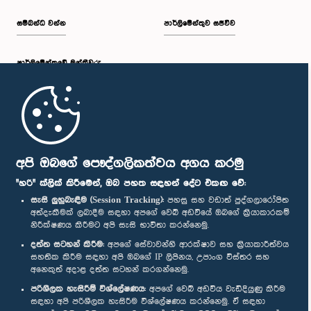
සම්බන්ධ වන්න
පාර්ලිමේන්තුව සජීවීව
පාර්ලි‌මේන්තුවේ මන්ත්‍රීවරු
මුල් පිටුව
පාර්ලිමේන්තු ජංගම යෙදුම
අපි ඔබගේ පෞද්ගලිකත්වය අගය කරමු
"හරි" ක්ලික් කිරීමෙන්, ඔබ පහත සඳහන් දේට එකඟ වේ:
සැසි ලුහුබැඳීම (Session Tracking):
පහසු සහ වඩාත් පුද්ගලාරෝපිත
අත්දැකීමක් ලබාදීම සඳහා අපගේ වෙබ් අඩවියේ ඔබගේ ක්‍රියාකාරකම්
නිරීක්ෂණය කිරීමට අපි සැසි භාවිතා කරන්නෙමු.
අප හා සම්බන්ධ වී සිටින්න :
දත්ත සටහන් කිරීම:
අපගේ සේවාවන්හි ආරක්ෂාව සහ ක්‍රියාකාරීත්වය
සහතික කිරීම සඳහා අපි ඔබගේ IP ලිපිනය, උපාංග විස්තර සහ
අනෙකුත් අදාළ දත්ත සටහන් කරගන්නෙමු.
සම්මාන
පරිශීලක හැසිරීම් විශ්ලේෂණය:
අපගේ වෙබ් අඩවිය වැඩිදියුණු කිරීම
සඳහා අපි පරිශීලක හැසිරීම විශ්ලේෂණය කරන්නෙමු. ඒ සඳහා