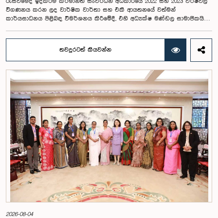
රැස්වීමේදී ඉදිකිරීම් කර්මාන්ත සංවර්ධන අධිකාරියේ 2022 සහ 2023 වර්ෂවල
විගණනය කරන ලද වාර්ෂික වාර්තා සහ එකී ආයතනයේ වත්මන්
කාර්යසාධනය පිළිබඳ විමර්ශනය කිරීමේදී, එහි අධ්‍යක්ෂ මණ්ඩල සාමාජිකයින්
දෙදෙනෙකුගේ හැසිරීම පිළිබඳව පොදු ව්‍යාපාර පිළිබඳ කාරක සභාවේ
අවධානය යොමු ව තිබේ. මෙම රැස්වීම සඳහා සහභාගී වූ නිලධාරීන් අතරින්
එක් අයෙකු, පාර්ලිමේන්තු කාරක සභා රැස්වීම් සඳහා සහභාගී වීමේ දී
තවදුරටත් කියවන්න
නිලධාරීන් විසින් තම ඇඳුම් පැළඳුම් සම්බන්ධයෙන් පිළිපැදිය යුතු වන
නිර්නායකයන්ගෙන් බැහැරව, එකී අවස්ථාවට නුසුදුසු ආකාරයෙන් සැරසී
රැස්වීමට සහභාගී වී සිටි බව කාරක සභාව විසින් නිරීක්ෂණය කරන ලදී.
තවද, ඉහත කී නිලධාරීන් දෙදෙනාම පාර්ලිමේන්තු සම්ප්‍රදායට හා
ක්‍රියාපටිපාටියට පටහැනි අයුරින් සභාපතිවරයාගේ පූර්ව අවසරයකින් තොරව
කාරක සභා රැස්වීමෙන් බැහැර ගොස් ඇති බව ද කාරක සභාව විසින් සඳහන්
කරන ලදී. මෙම සිද්ධීන් සම්බන්ධයෙන් පොදු ව්‍යාපාර පිළිබඳ කාරක සභාවේ
සභාපතිවරයා විසින් මතු කරන ලද වරප්‍රසාද පිළිබඳ ගැටළුවට අනුව,
පාර්ලිමේන්තුවට අපහාස කිරීමේ චෝදනාව යටතේ එම නිලධාරීන් දෙදෙනා 2026
පෙබරවාරි මස 17 වැනි දින ආචාරධර්ම හා වරප්‍රසාද පිළිබඳ කාරක සභාව
හමුවේ පෙනී සිටිනු ලැබූ අතර, එහිදී, ඔවුන් විසින් සිය හැසිරීම සම්බන්ධයෙන්
අවංකවම සමාව අයැද සිටින බව සඳහන් කෙරිණි. පාර්ලිමේන්තු කාරක
සභාවල අධිකාරිය, ගෞරවය සහ ස්ථාපිත ක්‍රියාපටිපාටිවලට ගෞරව කිරීමේ
වැදගත්කම පිළිබඳව නිසි අවබෝධයකින් යුතුව තම ක්‍රියාවන්හි බරපතලකම
නිලධාරීන් විසින් අවබෝධ කරගෙන ඇති බව නිරීක්ෂණය කළ ආචාරධර්ම හා
වරප්‍රසාද පිළිබඳ කාරක සභාව සහ පොදු ව්‍යාපාර පිළිබඳ කාරක සභාවේ
සභාපතිවරයා විසින් ඒ පිළිබඳව නිසි පරිදි සලකා බැලීමෙන් අනතුරුව, ඉහත
කී නිලධාරීන්ට සමාව ලබා දෙන ලෙස කරන ලද ඉල්ලීම පිළිගන්නා
ලදී. පාර්ලිමේන්තු කාරක සභා රැස්වීම් සඳහා පෙනී සිටින සියලුම පුද්ගලයන්
2026-08-04