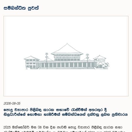
සම්බන්ධිත පුවත්
2026-08-05
පොදු ව්‍යාපාර පිළිබඳ කාරක සභාවේ රැස්වීමක් අතරතුර දී
නිලධාරීන්ගේ නොමනා හැසිරීමක් සම්බන්ධයෙන් දක්වනු ලබන ප්‍රතිචාරය
2025 ඔක්තෝබර් මස 08 වන දින පැවති පොදු ව්‍යාපාර පිළිබඳ කාරක සභා