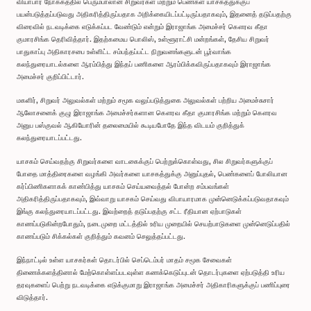
வியாபார நோக்கத்தில் பெரும்பாலான சிறுவர்கள் மற்றும் பெண்கள் யாசகத்துக்குப்
பயன்படுத்தப்படுவது அதிகரித்திருப்பதாக அறிக்கையிடப்பட்டிருப்பதாகவும், இதனைத் தடுப்பதற்கு
விரைவில் நடவடிக்கை எடுக்கப்பட வேண்டும் என்றும் இராஜாங்க அமைச்சர் கௌரவ கீதா
குமாரசிங்க தெரிவித்தார். இதற்கமைய பொலிஸ், உள்ளூராட்சி மன்றங்கள், தேசிய சிறுவர்
பாதுகாப்பு அதிகாரசபை உள்ளிட்ட சம்பந்தப்பட்ட நிறுவனங்களுடன் பூர்வாங்க
கலந்துரையாடல்களை ஆரம்பித்து இந்தப் பணிகளை ஆரம்பிக்கவிருப்பதாகவும் இராஜாங்க
அமைச்சர் குறிப்பிட்டார்.
மகளிர், சிறுவர் அலுவல்கள் மற்றும் சமூக வலுப்படுத்துகை அலுவல்கள் பற்றிய அமைச்சுசார்
ஆலோசனைக் குழு இராஜாங்க அமைச்சர்களான கௌரவ கீதா குமாரசிங்க மற்றும் கௌரவ
அனுப பஸ்குவல் ஆகியோரின் தலைமையில் கூடியபோதே இந்த விடயம் குறித்துக்
கலந்துரையாடப்பட்டது.
யாசகம் செய்வதற்கு சிறுவர்களை வாடகைக்குப் பெற்றுக்கொள்வது, சில சிறுவர்களுக்குப்
போதை மாத்திரைகளை வழங்கி அவர்களை யாசகத்துக்கு அனுப்புதல், பெண்களைப் போலியான
கர்ப்பிணிகளாகக் காண்பித்து யாசகம் செய்யவைத்தல் போன்ற சம்பவங்கள்
அதிகரித்திருப்பதாகவும், இவ்வாறு யாசகம் செய்வது விபாயாரமாக முன்னெடுக்கப்படுவதாகவும்
இங்கு கலந்துரையாடப்பட்டது. இவற்றைத் தடுப்பதற்கு சட்ட ரீதியான ஏற்பாடுகள்
காணப்படுகின்றபோதும், நடைமுறை மட்டத்தில் உரிய முறையில் செயற்பாடுகளை முன்னெடுப்பதில்
காணப்படும் சிக்கல்கள் குறித்தும் கவனம் செலுத்தப்பட்டது.
இந்நாட்டில் உள்ள யாசகர்கள் தொடர்பில் செப்டெம்பர் மாதம் சமூக சேவைகள்
திணைக்களத்தினால் மேற்கொள்ளப்படவுள்ள கணக்கெடுப்புடன் தொடர்புகளை ஏற்படுத்தி உரிய
தரவுகளைப் பெற்று நடவடிக்கை எடுக்குமாறு இராஜாங்க அமைச்சர் அதிகாரிகளுக்குப் பணிப்புரை
விடுத்தார்.