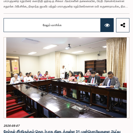
பாராளுமன்ற உறுப்பினர் கலாநிதி ஹர்ஷ.த சில்வா அவர்களின் தலைமையில், பிரதி அமைச்சர்களான
சதுரங்க அபேசிங்க, நிஷாந்த ஜயவீர மற்றும் பாராளுமன்ற உறுப்பினர்களான ரவி கருணாநாயக்க, நிமல்
பலிஹேன, விஜேசிறி பஸ்நாயக்க, எம்.கே.எம். அஸ்லம், திலின சமரகோன் மற்றும் சம்பிக்க
ஹெட்டிஆராச்சி ஆகியோரின் பங்கேற்புடன் அண்மையில் (ஆக. 04) பாராளுமன்றத்தில் கூடிய அரசாங்க
நிதி பற்றிய குழுக் கூட்டத்திலேயே இந்த அங்கீகாரம் வழங்கப்பட்டது.இலங்கை ஜனநாயக சோசலிசக்
மேலும் வாசிக்க
குடியரசின் அரசியலமைப்பின் 153(2) ஆம் உறுப்புரையின் பிரகாரம், கணக்காய்வாளர் நாயகத்தின்
சம்பளம் தொடர்பான பிரேரணை குழுவின் கவனத்திற்கு கொண்டு வரப்பட்டது.இதன்போது,
கணக்காய்வாளர் நாயகத்தின் பொறுப்புகள், அரச நிதி மேற்பார்வை மற்றும் கணக்காய்வுத் துறையின்
சுயாதீனத் தன்மை உள்ளிட்ட விடயங்களை கருத்தில் கொண்டு, சம்பள மட்டம் தொடர்பாக குழுத்
தலைவர் உள்ளிட்ட உறுப்பினர்கள் தமது கருத்துகளையும் பரிந்துரைகளையும் முன்வைத்தனர்.மேலும்,
அரசியலமைப்பின் 170 ஆம் உறுப்புரையின் பிரகாரம், கணக்காய்வாளர் நாயகம் ஒரு அரசாங்க ஊழியர்
அல்ல என்பதையும், நடைமுறையில் உள்ள அரசாங்க சம்பள அளவுகோலுக்கு வெளியே இப்பதவிக்கான
சம்பளத்தை விசேடமாக பரிசீலிக்க முடியும் என்பதையும் குழு சுட்டிக்காட்டியது.முன்மொழியப்பட்ட சம்பளத்
தொகை, முன்னர் பதவி வகித்த கணக்காய்வாளர் நாயகங்களின் சம்பளங்களையும் கருத்தில் கொண்டு
நிர்ணயிக்கப்பட்டதாக அதிகாரிகள் தெரிவித்தனர். இதற்கு முன்னர், சம்பளங்கள் மற்றும் பணியாளர்
ஆணைக்குழுவே இத்தகைய சம்பளங்களை நிர்ணயித்து வந்த போதிலும், தற்போது அத்தகைய
ஆணைக்குழு இல்லையெனவும் அதிகாரிகள் குறிப்பிட்டனர்.கணக்காய்வாளர் நாயகத்திற்கான
முன்மொழியப்பட்ட சம்பள மட்டத்தை குழு அங்கீகரித்திருந்தாலும், அப்பதவிக்கு வழங்கப்பட்டுள்ள
பொறுப்புகள் மற்றும் கடமைகளின் முக்கியத்துவத்தை கருத்தில் கொண்டு, அந்தச் சம்பளம் மேலும்
உயர்ந்த மட்டத்தில் இருக்க வேண்டும் என்ற கருத்தை குழுத் தலைவர் உள்ளிட்ட உறுப்பினர்கள்
முன்வைத்தனர்.அதன்படி, எதிர்காலத்தில் இச்சம்பள மட்டம் தொடர்பாக மேலும் கவனம் செலுத்தி
தேவையான தீர்மானங்கள் எடுக்கப்பட வேண்டியதன் அவசியம் குழுவில் வலியுறுத்தப்பட்டது. மேலும்,
நிரந்தரமானதும் சுயாதீனமானதுமான சம்பள மற்றும் பணியாளர் ஆணைக்குழுவை நிறுவுவதற்கான
யோசனையையும் குழுத் தலைவர் முன்வைத்தார்.
2026-08-07
தேர்தல் சீர்திருத்தம் தொடர்பாக கிடைத்துள்ள 31 முன்மொழிவுகளை ஆய்வு