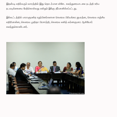
இதன்படி எதிர்வரும் வாரத்தில் இது தொடர்பான விசேட கலந்துரையாடலை நடத்தி உரிய
நடவடிக்கையை மேற்கொள்வது என்றும் இங்கு தீர்மானிக்கப்பட்டது.
இக்கூட்டத்தில் பாராளுமன்ற உறுப்பினர்களான கௌரவ பிரியங்கர ஜயரத்ன, கௌரவ சஞ்சீவ
எதிரிமான்ன, கௌரவ முதிதா பிரசாந்தி, கௌரவ லலித் வர்ணகுமார ஆகியோர்
கலந்துகொண்டனர்.