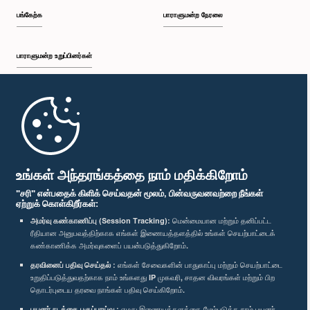
பங்கேற்க
பாராளுமன்ற நேரலை
பாராளுமன்ற உறுப்பினர்கள்
முதற்பக்கம்
பாராளுமன்ற கையடக்க செயலி
உங்கள் அந்தரங்கத்தை நாம் மதிக்கிறோம்
"சரி" என்பதைக் கிளிக் செய்வதன் மூலம், பின்வருவனவற்றை நீங்கள்
ஏற்றுக் கொள்கிறீர்கள்:
அமர்வு கண்காணிப்பு (Session Tracking):
மென்மையான மற்றும் தனிப்பட்ட
ரீதியான அனுபவத்திற்காக எங்கள் இணையத்தளத்தில் உங்கள் செயற்பாட்டைக்
எம்மை பின்தொடர்க :
கண்காணிக்க அமர்வுகளைப் பயன்படுத்துகிறோம்.
தரவினைப் பதிவு செய்தல் :
எங்கள் சேவைகளின் பாதுகாப்பு மற்றும் செயற்பாட்டை
விருதுகள்
உறுதிப்படுத்துவதற்காக நாம் உங்களது IP முகவரி, சாதன விவரங்கள் மற்றும் பிற
தொடர்புடைய தரவை நாங்கள் பதிவு செய்கிறோம்.
பயனர் நடத்தை பகுப்பாய்வு :
எமது இணையத்தளத்தை மேம்படுத்த நாம் பயனர்