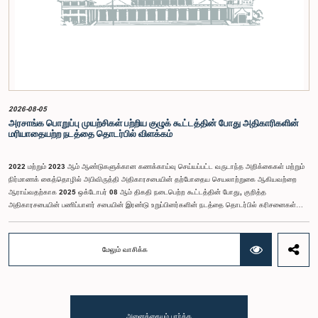
தரப்பட்டுள்ள https://forms.gle/aVp5UzhLbtPSmVap8 இணைப்பின் ஊடாக உரிய விண்ணப்பப்
படிவத்தை பூர்த்தி செய்து பதிவு செய்யுமாறு கேட்டுக்கொள்ளப்படுகின்றனர்.
2026-08-05
அரசாங்க பொறுப்பு முயற்சிகள் பற்றிய குழுக் கூட்டத்தின் போது அதிகாரிகளின்
மரியாதையற்ற நடத்தை தொடர்பில் விளக்கம்
2022 மற்றும் 2023 ஆம் ஆண்டுகளுக்கான கணக்காய்வு செய்யப்பட்ட வருடாந்த அறிக்கைகள் மற்றும்
நிர்மாணக் கைத்தொழில் அபிவிருத்தி அதிகாரசபையின் தற்போதைய செயலாற்றுகை ஆகியவற்றை
ஆராய்வதற்காக 2025 ஒக்டோபர் 08 ஆம் திகதி நடைபெற்ற கூட்டத்தின் போது, குறித்த
அதிகாரசபையின் பணிப்பாளர் சபையின் இரண்டு உறுப்பினர்களின் நடத்தை தொடர்பில் கரிசனைகள்
எழுந்தன என்பதை அரசாங்க பொறுப்பு முயற்சிகள் பற்றிய குழு பொதுமக்களுக்கு
அறியத்தருகின்றது. பாராளுமன்றக் குழுக்களின் முன் சமூகமளிக்கும் போது பின்பற்ற வேண்டியதாக
நிர்ணயிக்கப்பட்ட ஆடை நடைமுறைக்கு இணங்காத வகையிலேயே அதிகாரிகளில் ஒருவர்
மேலும் வாசிக்க
இக்கூட்டத்தில் கலந்துகொண்டார் என்பதைக் குழு அவதானித்தது. மேலும், தாபிக்கப்பட்ட பாராளுமன்ற
நடைமுறை மற்றும் ஒழுங்குமுறைகளுக்கு முரணான வகையில், தவிசாளரின் முன் அனுமதியைப்
பெறாமலேயே இரு அதிகாரிகளும் குழுவின் நடவடிக்கைகளிலிருந்து வெளியேறினர். இச்சம்பவங்களைத்
தொடர்ந்து, அரசாங்க பொறுப்பு முயற்சிகள் பற்றிய குழுவின் கௌரவ தவிசாளரினால் எழுப்பப்பட்ட
சிறப்புரிமைப் பிரச்சினையினையடுத்து, பாராளுமன்றத்தை அவமதித்தமை தொடர்பான
அனைத்தையும் பார்க்க