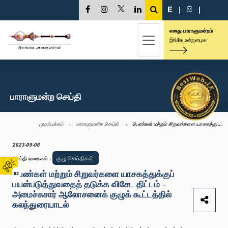
E
|
සි
|
எனது பாராளுமன்றம்
இங்கே உள்நுழைக
பாராளுமன்ற செய்தி
முதற்பக்கம்
பாராளுமன்ற செய்தி
பெண்கள் மற்றும் சிறுவர்களை யாசகத்து...
2023-09-06
குழு செய்திகள்
செய்தி வகைகள்
:
பெண்கள் மற்றும் சிறுவர்களை யாசகத்துக்குப்
02
பயன்படுத்துவதைத் தடுக்க விசேட திட்டம் –
அமைச்சுசார் ஆலோசனைக் குழுக் கூட்டத்தில்
கலந்துரையாடல்