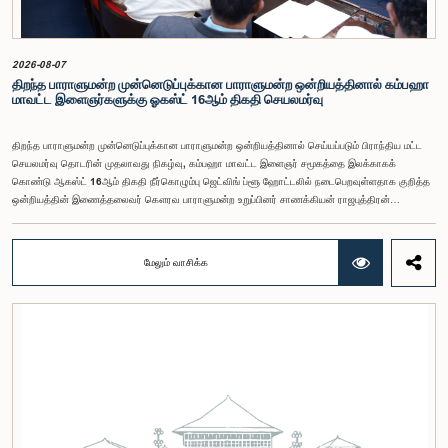
அதனைத் தொடர்ந்து, அந்தப் பரிந்துரைகளை ஆராய்ந்து அடுத்தகட்ட நடவடிக்கைகளை முன்னெடுக்க
குழு தீர்மானித்தது.இக்கூட்டத்தில், குழு உறுப்பினரான அமைச்சர் கலாநிதி உபாலி பன்னிலகே மற்றும்
பாராளுமன்ற உறுப்பினர்களான ரவி கருணாநாயக்க, ருவந்திலக ஜயக்கொடி மற்றும் கதிரவேலு
சண்முகம் குகதாசன் ஆகியோர் கலந்துகொண்டனர்.
2026-08-07
திறந்த பாராளுமன்ற முன்னெடுப்புக்கான பாராளுமன்ற ஒன்றியத்தினால் கம்பஹா
மாவட்ட இளைஞர்களுக்கு ஓகஸ்ட் 16ஆம் திகதி செயலமர்வு
திறந்த பாராளுமன்ற முன்னெடுப்புக்கான பாராளுமன்ற ஒன்றியத்தினால் செய்யப்படும் பிராந்திய மட்ட
செயலமர்வு தொடரின் முதலாவது நிகழ்வு, கம்பஹா மாவட்ட இளைஞர் சமூகத்தை இலக்காகக்
கொண்டு ஆகஸ்ட் 16ஆம் திகதி நீர்கொழும்பு ஜெட்விங் ப்ளூ ஹோட்டலில் நடைபெறவுள்ளதாக குறித்த
ஒன்றியத்தின் இணைத்தலைவர் கௌரவ பாராளுமன்ற உறுப்பினர் சாணக்கியன் ராஜபுத்திரன்
இராசமாணிக்கம் அவர்கள் தெரிவித்தார். திறந்த பாராளுமன்ற முன்னெடுப்புக்கான பாராளுமன்ற
ஒன்றியத்தின் கூட்டம் கௌரவ உறுப்பினரின் தலைமையில் அண்மையில் (5) நடைபெற்றபோது,
இச்செயலமர்வுக்கான ஏற்பாடுகள் குறித்துக் கலந்துரையாடப்பட்டது.இளைஞர் பிரதிநிதிகளின்
மேலும் வாசிக்க
பங்கேற்புடன் திறந்த பாராளுமன்றக் கருத்திட்டத்தை மேலும் முன்னெடுத்துச் செல்லும் நோக்கில் இந்த
செயலமர்வு தொடர் ஏற்பாடு செய்யப்படுகின்றது. இதில் ஒன்றியத்தின் உறுப்பினர்கள் மற்றும் கம்பஹா
மாவட்டத்தை பிரதிநிதித்துவப்படுத்தும் பாராளுமன்ற உறுப்பினர்களும் பங்கேற்கவிருக்கின்றனர்.இந்த
செயலமர்வுகளின் ஊடாக, இளைஞர் சமூகத்திற்கு பாராளுமன்ற நடவடிக்கைகள், சட்டவாக்க
செயன்முறை மற்றும் திறந்த பாராளுமன்றத்தின் எண்ணக்கரு தொடர்பில் விழிப்புணர்வூட்டவும்,
பாராளுமன்றத்திற்கும் பொதுமக்களுக்கும் இடையிலான தொடர்பை மேலும் வலுப்படுத்துவதும்
எதிர்பார்க்கப்படுகின்றது.இந்தக் கூட்டத்தில் ஒன்றியத்தின் கௌரவ உறுப்பினர்கள் மற்றும்
இச்செயலமர்வு தொடருக்கான அபிவிருத்தி பங்காளராக அனுசரணை வழங்கும் CII (Coalition for
Inclusive Impact) நிறுவனத்தின் பிரதிநிதிகளும் கலந்துகொண்டனர்.இந்த செயலமர்வில் பங்கேற்க
விரும்பும் கம்பஹா மாவட்டத்தைச் சேர்ந்த 18 – 35 வயதுக்குட்பட்ட இளைஞர், யுவதிகள் இங்கே