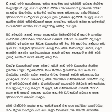
ඒ අනුව මෙම ආයෝජකයා සමඟ සාකච්ඡා කර ඉදිකිරීම් කටයුතු නිශ්චිත
කාලරාමුවක් තුළ නැවත ආරම්භ කිරීමට අපොහොසත් වුවහොත් අවශ්‍ය
නෛතික ක්‍රියාමාර්ග කඩිනමින් ගන්නා ලෙස අමාත්‍යාංශ ලේකම්වරයාට
අමාත්‍යවරයා වැඩිදුරටත් උපදෙස් ලබා දුන්නේය. ඉදිකිරීම් කටයුතු නැවත
ආරම්භ කිරීම සම්බන්ධයෙන් අදාළ ආයෝජන සමාගම සමඟ සාකච්ඡාවක්
පැවැත්වීමට නියමිත බවත් නිලධාරීහු මෙහිදී පැවසූහ.
මීට අමතරව, පළාත් පාලන ආයතනවල මැදිහත්වීමකින් තොරව නාගරික
සංවර්ධන අධිකාරියේ අවසරයෙන් පමණක් ගම්පහ සංඝබෝධි විද්‍යාලය
ඉදිරිපිට ඉදිකරන ලද නිවාස ව්‍යාපෘතිය මේ වන විට අතරමග අත්හැර දමා
ඇති බව කමිටුවේ අවධානයට යොමු විය. මෙම නිවෙස්වලට මාර්ග, ජලය
සැපයීම, අපද්‍රව්‍ය කළමනාකරණය ඇතුළු යටිතල පහසුකම් ද නිසි පරිදි
ලබාදී නොමැති බවත් මෙහිදී හෙළි විය.
විශේෂ ව්‍යාපෘතියක් ලෙස අවසර ලබාදී ඇති මෙම ව්‍යාපෘතිය නියමිත
ප්‍රමිතීන්ට අනුව සිදුනොකිරීම නිසා නීතිමය ක්‍රියාමාර්ග ගත හැකි බව
නිලධාරීහු පෙන්වා දුන්හ. පසුගිය මාර්තු මාසයේ පැවති අමාත්‍යාංශයීය
උපදේශක කාරක සභාවේ ද මෙම ව්‍යාපෘතිය සම්බන්ධයෙන් සාකච්ඡා කළ
ද ඒ සම්බන්ධයෙන් කිසිදු ක්‍රියාමාර්ගයක් නොගැනීම පිළිබදව අමාත්‍යවරයා
සිය අප්‍රසාදය පළ කළේය. ඒ අනුව, මේ සම්බන්ධයෙන් කඩිනම් පියවර
ගෙන සති දෙකක් ඇතුළත කාරක සභාවට වාර්තාවක් ලබාදෙන ලෙස
අමාත්‍යවරයා නියෝග කළේය.
මෙම රැස්වීමට, කාරක සභා සාමාජිකයන් වන ගරු කෝකිලා ගුණවර්ධන,
ගරු මිලාන් ජයතිලක සහ ගරු මධුර විතානගේ යන මහත්ම මහත්මීන්