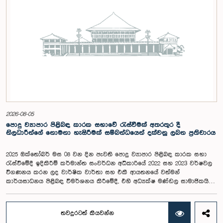
2026-08-05
පොදු ව්‍යාපාර පිළිබඳ කාරක සභාවේ රැස්වීමක් අතරතුර දී
නිලධාරීන්ගේ නොමනා හැසිරීමක් සම්බන්ධයෙන් දක්වනු ලබන ප්‍රතිචාරය
2025 ඔක්තෝබර් මස 08 වන දින පැවති පොදු ව්‍යාපාර පිළිබඳ කාරක සභා
රැස්වීමේදී ඉදිකිරීම් කර්මාන්ත සංවර්ධන අධිකාරියේ 2022 සහ 2023 වර්ෂවල
විගණනය කරන ලද වාර්ෂික වාර්තා සහ එකී ආයතනයේ වත්මන්
කාර්යසාධනය පිළිබඳ විමර්ශනය කිරීමේදී, එහි අධ්‍යක්ෂ මණ්ඩල සාමාජිකයින්
දෙදෙනෙකුගේ හැසිරීම පිළිබඳව පොදු ව්‍යාපාර පිළිබඳ කාරක සභාවේ
අවධානය යොමු ව තිබේ. මෙම රැස්වීම සඳහා සහභාගී වූ නිලධාරීන් අතරින්
එක් අයෙකු, පාර්ලිමේන්තු කාරක සභා රැස්වීම් සඳහා සහභාගී වීමේ දී
තවදුරටත් කියවන්න
නිලධාරීන් විසින් තම ඇඳුම් පැළඳුම් සම්බන්ධයෙන් පිළිපැදිය යුතු වන