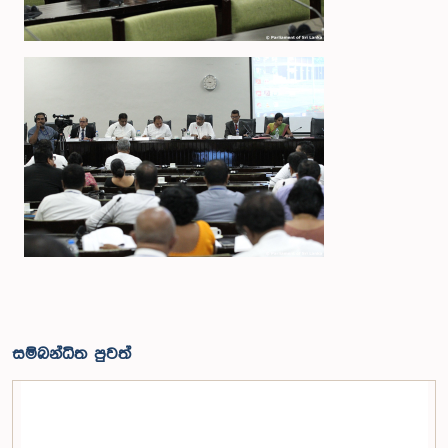
සම්බන්ධිත පුවත්