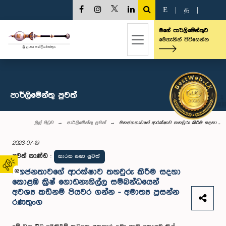
E
|
த
|
මගේ පාර්ලිමේන්තුව
මෙතැනින් පිවිසෙන්න
පාර්ලි‌මේන්තු පුවත්
මුල් පිටුව
පාර්ලි‌මේන්තු පුවත්
මහජනතාවගේ ආරක්ෂාව තහවුරු කිරීම සදහා ...
2023-07-19
පුවත් කාණ්ඩ
:
කාරක සභා පුවත්
මහජනතාවගේ ආරක්ෂාව තහවුරු කිරීම සදහා
02
කොළඹ ක්‍රිෂ් ගොඩනැගිල්ල සම්බන්ධයෙන්
අවශ්‍ය කඩිනම් පියවර ගන්න - අමාත්‍ය ප්‍රසන්න
රණතුංග