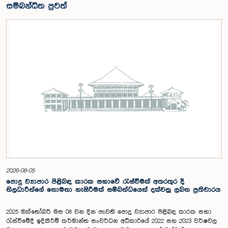
සම්බන්ධිත පුවත්
2026-08-05
පොදු ව්‍යාපාර පිළිබඳ කාරක සභාවේ රැස්වීමක් අතරතුර දී
නිලධාරීන්ගේ නොමනා හැසිරීමක් සම්බන්ධයෙන් දක්වනු ලබන ප්‍රතිචාරය
2025 ඔක්තෝබර් මස 08 වන දින පැවති පොදු ව්‍යාපාර පිළිබඳ කාරක සභා
රැස්වීමේදී ඉදිකිරීම් කර්මාන්ත සංවර්ධන අධිකාරියේ 2022 සහ 2023 වර්ෂවල