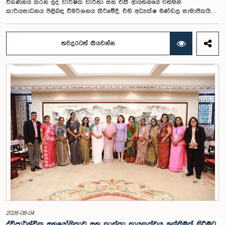
විගණනය කරන ලද වාර්ෂික වාර්තා සහ එකී ආයතනයේ වත්මන්
කාර්යසාධනය පිළිබඳ විමර්ශනය කිරීමේදී, එහි අධ්‍යක්ෂ මණ්ඩල සාමාජිකයින්
දෙදෙනෙකුගේ හැසිරීම පිළිබඳව පොදු ව්‍යාපාර පිළිබඳ කාරක සභාවේ
අවධානය යොමු ව තිබේ. මෙම රැස්වීම සඳහා සහභාගී වූ නිලධාරීන් අතරින්
එක් අයෙකු, පාර්ලිමේන්තු කාරක සභා රැස්වීම් සඳහා සහභාගී වීමේ දී
තවදුරටත් කියවන්න
නිලධාරීන් විසින් තම ඇඳුම් පැළඳුම් සම්බන්ධයෙන් පිළිපැදිය යුතු වන
නිර්නායකයන්ගෙන් බැහැරව, එකී අවස්ථාවට නුසුදුසු ආකාරයෙන් සැරසී
රැස්වීමට සහභාගී වී සිටි බව කාරක සභාව විසින් නිරීක්ෂණය කරන ලදී.
තවද, ඉහත කී නිලධාරීන් දෙදෙනාම පාර්ලිමේන්තු සම්ප්‍රදායට හා
ක්‍රියාපටිපාටියට පටහැනි අයුරින් සභාපතිවරයාගේ පූර්ව අවසරයකින් තොරව
කාරක සභා රැස්වීමෙන් බැහැර ගොස් ඇති බව ද කාරක සභාව විසින් සඳහන්
කරන ලදී. මෙම සිද්ධීන් සම්බන්ධයෙන් පොදු ව්‍යාපාර පිළිබඳ කාරක සභාවේ
සභාපතිවරයා විසින් මතු කරන ලද වරප්‍රසාද පිළිබඳ ගැටළුවට අනුව,
පාර්ලිමේන්තුවට අපහාස කිරීමේ චෝදනාව යටතේ එම නිලධාරීන් දෙදෙනා 2026
පෙබරවාරි මස 17 වැනි දින ආචාරධර්ම හා වරප්‍රසාද පිළිබඳ කාරක සභාව
හමුවේ පෙනී සිටිනු ලැබූ අතර, එහිදී, ඔවුන් විසින් සිය හැසිරීම සම්බන්ධයෙන්
අවංකවම සමාව අයැද සිටින බව සඳහන් කෙරිණි. පාර්ලිමේන්තු කාරක
සභාවල අධිකාරිය, ගෞරවය සහ ස්ථාපිත ක්‍රියාපටිපාටිවලට ගෞරව කිරීමේ
වැදගත්කම පිළිබඳව නිසි අවබෝධයකින් යුතුව තම ක්‍රියාවන්හි බරපතලකම
නිලධාරීන් විසින් අවබෝධ කරගෙන ඇති බව නිරීක්ෂණය කළ ආචාරධර්ම හා
වරප්‍රසාද පිළිබඳ කාරක සභාව සහ පොදු ව්‍යාපාර පිළිබඳ කාරක සභාවේ
සභාපතිවරයා විසින් ඒ පිළිබඳව නිසි පරිදි සලකා බැලීමෙන් අනතුරුව, ඉහත
කී නිලධාරීන්ට සමාව ලබා දෙන ලෙස කරන ලද ඉල්ලීම පිළිගන්නා
ලදී. පාර්ලිමේන්තු කාරක සභා රැස්වීම් සඳහා පෙනී සිටින සියලුම පුද්ගලයන්
2026-08-04
සෑම අවස්ථාවකදීම ඉහළම මට්ටමින් ආචාරධර්ම හා හැසිරීම් අනුගමනය
ද්විපාර්ශ්වික සහයෝගිතාව සහ කාන්තා නායකත්වය ශක්තිමත් කිරීමට