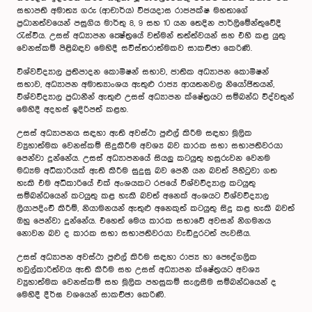
සභාපති අමාත්‍ය ගරු (ආචාර්ය) විජයදාස රාජපක්ෂ මහතාගේ
ප්‍රධානත්වයෙන් පසුගිය මාර්තු 8, 9 සහ 10 යන තෙදින පාර්ලිමේන්තුවේදී
රැස්විය. උසස් අධ්‍යාපන ක්‍ෂේත්‍රයේ වත්මන් තත්ත්වයන් සහ එහි කළ යුතු
වෙනස්කම් පිළිබඳව මෙහිදී සවිස්තරාත්මකව සාකච්ඡා කෙරිණි.
විශ්වවිද්‍යාල ප්‍රතිපාදන කොමිෂන් සභාව, ජාතික අධ්‍යාපන කොමිෂන්
සභාව, අධ්‍යාපන අමාත්‍යාංශය ඇතුළු රාජ්‍ය ආයතනවල නියෝජිතයන්,
විශ්වවිද්‍යාල ප්‍රධානීන් ඇතුළු උසස් අධ්‍යාපන ක්ෂේත්‍රයට සම්බන්ධ විද්වතුන්
මෙහිදී අදහස් ඉදිරිපත් කළහ.
උසස් අධ්‍යාපනය සඳහා ඇති අවස්ථා පුළුල් කිරීම සඳහා මූලික
ව්‍යුහාත්මක වෙනස්කම් සිදුකිරීම අවශ්‍ය බව කාරක සභා සභාපතිවරයා
පෙන්වා දුන්නේය. උසස් අධ්‍යාපනයේ සියලු කටයුතු හසුරුවන වෙනම
මධ්‍යම අධිකාරියක් ඇති කිරීම සුදුසු බව පෙනී යන බවත් පිහිටුවා ගත
හැකි එම අධිකාරියේ එක් අංශයකට රජයේ විශ්වවිද්‍යාල කටයුතු
සම්බන්ධයෙන් කටයුතු කළ හැකි බවත් අනෙක් අංශයට විශ්වවිද්‍යාල
ලියාපදිංචි කිරීම්, නියාමනයන් ඇතුළු අනෙකුත් කටයුතු සිදු කළ හැකි බවත්
ඔහු පෙන්වා දුන්නේය. එහෙත් මෙය කාරක සභාවේ අවසන් නිගමනය
නොවන බව ද කාරක සභා සභාපතිවරයා වැඩිදුරටත් පැවසීය.
උසස් අධ්‍යාපන අවස්ථා පුළුල් කිරීම සඳහා රාජ්‍ය හා පෞද්ගලික
හවුල්කාරිත්වය ඇති කිරීම සහ උසස් අධ්‍යාපන ක්ෂේත්‍රයට අවශ්‍ය
ව්‍යුහාත්මක වෙනස්කම් සහ මූලික පහසුකම් සැලසීම සම්බන්ධයෙන් ද
මෙහිදී දීර්ඝ වශයෙන් සාකච්ඡා කෙරිණි.