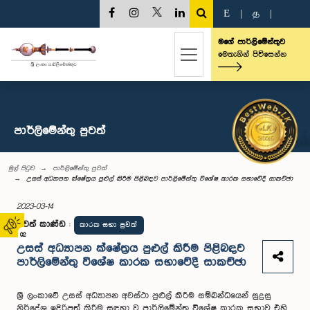
E
|
த
|
මගේ පාර්ලිමේන්තුව
මෙතැනින් පිවිසෙන්න
පාර්ලි‌මේන්තු පුවත්
මුල් පිටුව
පාර්ලි‌මේන්තු පුවත්
උසස් අධ්‍යාපන ක්ෂේත්‍රය පුළුල් කිරීම පිළිබඳව පාර්ලිමේන්තු විශේෂ කාරක සභාවේදී සාකච්ඡා
2023-03-14
පුවත් කාණ්ඩ
:
කාරක සභා පුවත්
02
උසස් අධ්‍යාපන ක්ෂේත්‍රය පුළුල් කිරීම පිළිබඳව
පාර්ලිමේන්තු විශේෂ කාරක සභාවේදී සාකච්ඡා
ශ්‍රී ලංකාවේ උසස් අධ්‍යාපන අවස්ථා පුළුල් කිරීම සම්බන්ධයෙන් සුදුසු
නිර්දේශ ඉදිරිපත් කිරීම සඳහා වූ පාර්ලිමේන්තු විශේෂ කාරක සභාව එහි