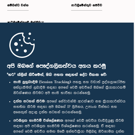
සම්බන්ධ වන්න
පාර්ලිමේන්තුව සජීවීව
පාර්ලි‌මේන්තුවේ මන්ත්‍රීවරු
මුල් පිටුව
පාර්ලිමේන්තු ජංගම යෙදුම
අපි ඔබගේ පෞද්ගලිකත්වය අගය කරමු
"හරි" ක්ලික් කිරීමෙන්, ඔබ පහත සඳහන් දේට එකඟ වේ:
සැසි ලුහුබැඳීම (Session Tracking):
පහසු සහ වඩාත් පුද්ගලාරෝපිත
අත්දැකීමක් ලබාදීම සඳහා අපගේ වෙබ් අඩවියේ ඔබගේ ක්‍රියාකාරකම්
නිරීක්ෂණය කිරීමට අපි සැසි භාවිතා කරන්නෙමු.
අප හා සම්බන්ධ වී සිටින්න :
දත්ත සටහන් කිරීම:
අපගේ සේවාවන්හි ආරක්ෂාව සහ ක්‍රියාකාරීත්වය
සහතික කිරීම සඳහා අපි ඔබගේ IP ලිපිනය, උපාංග විස්තර සහ
අනෙකුත් අදාළ දත්ත සටහන් කරගන්නෙමු.
සම්මාන
පරිශීලක හැසිරීම් විශ්ලේෂණය:
අපගේ වෙබ් අඩවිය වැඩිදියුණු කිරීම
සඳහා අපි පරිශීලක හැසිරීම විශ්ලේෂණය කරන්නෙමු. ඒ සඳහා
අපගේ වෙබ් අඩවිය සමඟ ඔබේ අන්තර්ක්‍රියා පිළිබඳ නිර්නාමික දත්ත