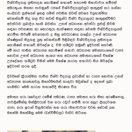
විශ්වවිද්‍යාල ප්‍රතිපාදන කොමිෂන් සභාවේ සභාපති මහාචාර්ය සම්පත්
අමරතුංග මහතා පැවසුවේ රජයේ විශ්වවිද්‍යාලවලට ඇතුළත් කර ගන්නා
සංඛ්‍යාව ක්‍රමයෙන් ඉහළ යමින් පවතින බවත් අවශ්‍ය ව්‍යුහාත්මක
වෙනස්කම් සිදු කළ විට තවත් සිසුන්ට විශ්ව විද්‍යාලයට ඇතුළත්වීමට
අවස්ථාව ලබාදිය හැකි බවත්ය. උසස් අධ්‍යාපන අවස්ථා පුළුල් කිරීම
සඳහා පරිගණක හා තොරතුරු තාක්ෂණය සඳහා වෙනම විශ්වවිද්‍යාලයක්
ආරම්භ කිරීමේ අවශ්‍යතාව ද ඔහු අවධාරණය කළේය. උසස් අධ්‍යාපන
ක්ෂේත්‍රයේ සිදුකළ යුතු වෙනස්කම් පිළිබඳව විශ්වවිද්‍යාල ප්‍රතිපාදන
කොමිෂන් සභාවේ නිර්දේශ ද එම කමිටුව හමුවේ ඉදිරිපත් කෙරිණි.
මේ හැර ජාතික අධ්‍යාපන කොමිෂන් සභාව, අධ්‍යාපන අමාත්‍යාංශයේ රාජ්‍ය
නොවන උසස් අධ්‍යාපන අංශය සහ අධ්‍යාපන අමාත්‍යාංශයේ විශේෂ
උපදේශක කමිටුව විසින් මෙම විශේෂ කාරක සභාවට සිය නිර්දේශ
ඉදිරිපත් කරන ලදී.
දිවයිනේ ක්‍රියාත්මක ජාතික විශ්ව විද්‍යාල ප්‍රධානීන් හා රාජ්‍ය නොවන උසස්
අධ්‍යාපන ආයතනවල නියෝජිතයින් කැඳවා ඔවුන්ගේ ද අදහස් ලබා
ගැනීමට මෙම කාරක සභාවේදී තීරණය විය.
අමාත්‍ය ගරු (වෛද්‍ය) රමේෂ් පතිරණ, රාජ්‍ය අමාත්‍ය ගරු සීතා අරඹේපොල,
පාර්ලිමේන්තු මන්ත්‍රීවරුන් වන ගරු රවුෆ් හකීම්, ගරු අනුර ප්‍රියදර්ශන
යාපා, ගරු ඉරාන් වික්‍රමරත්න සහ ගරු (මහාචාර්ය) චරිත හේරත් යන
මහත්ම මහත්මීහු මෙම රැස්වීම්වලට එක්ව සිටියහ.