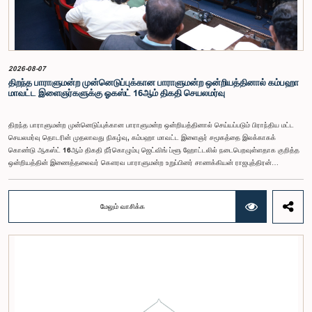
முன்மொழிவுகளையும் முந்தைய பாராளுமன்ற விசேட குழுக்களின் அறிக்கைகளையும் பகுப்பாய்வு
செய்து, நடைமுறைக்கு ஏற்ற பரிந்துரைகளைக் கொண்ட அறிக்கையொன்றைத் தயாரிக்கவுள்ளது.
அதனைத் தொடர்ந்து, அந்தப் பரிந்துரைகளை ஆராய்ந்து அடுத்தகட்ட நடவடிக்கைகளை முன்னெடுக்க
குழு தீர்மானித்தது.இக்கூட்டத்தில், குழு உறுப்பினரான அமைச்சர் கலாநிதி உபாலி பன்னிலகே மற்றும்
பாராளுமன்ற உறுப்பினர்களான ரவி கருணாநாயக்க, ருவந்திலக ஜயக்கொடி மற்றும் கதிரவேலு
சண்முகம் குகதாசன் ஆகியோர் கலந்துகொண்டனர்.
2026-08-07
திறந்த பாராளுமன்ற முன்னெடுப்புக்கான பாராளுமன்ற ஒன்றியத்தினால் கம்பஹா
மாவட்ட இளைஞர்களுக்கு ஓகஸ்ட் 16ஆம் திகதி செயலமர்வு
திறந்த பாராளுமன்ற முன்னெடுப்புக்கான பாராளுமன்ற ஒன்றியத்தினால் செய்யப்படும் பிராந்திய மட்ட
செயலமர்வு தொடரின் முதலாவது நிகழ்வு, கம்பஹா மாவட்ட இளைஞர் சமூகத்தை இலக்காகக்
கொண்டு ஆகஸ்ட் 16ஆம் திகதி நீர்கொழும்பு ஜெட்விங் ப்ளூ ஹோட்டலில் நடைபெறவுள்ளதாக குறித்த
ஒன்றியத்தின் இணைத்தலைவர் கௌரவ பாராளுமன்ற உறுப்பினர் சாணக்கியன் ராஜபுத்திரன்
இராசமாணிக்கம் அவர்கள் தெரிவித்தார். திறந்த பாராளுமன்ற முன்னெடுப்புக்கான பாராளுமன்ற
ஒன்றியத்தின் கூட்டம் கௌரவ உறுப்பினரின் தலைமையில் அண்மையில் (5) நடைபெற்றபோது,
இச்செயலமர்வுக்கான ஏற்பாடுகள் குறித்துக் கலந்துரையாடப்பட்டது.இளைஞர் பிரதிநிதிகளின்
மேலும் வாசிக்க
பங்கேற்புடன் திறந்த பாராளுமன்றக் கருத்திட்டத்தை மேலும் முன்னெடுத்துச் செல்லும் நோக்கில் இந்த
செயலமர்வு தொடர் ஏற்பாடு செய்யப்படுகின்றது. இதில் ஒன்றியத்தின் உறுப்பினர்கள் மற்றும் கம்பஹா
மாவட்டத்தை பிரதிநிதித்துவப்படுத்தும் பாராளுமன்ற உறுப்பினர்களும் பங்கேற்கவிருக்கின்றனர்.இந்த
செயலமர்வுகளின் ஊடாக, இளைஞர் சமூகத்திற்கு பாராளுமன்ற நடவடிக்கைகள், சட்டவாக்க
செயன்முறை மற்றும் திறந்த பாராளுமன்றத்தின் எண்ணக்கரு தொடர்பில் விழிப்புணர்வூட்டவும்,
பாராளுமன்றத்திற்கும் பொதுமக்களுக்கும் இடையிலான தொடர்பை மேலும் வலுப்படுத்துவதும்
எதிர்பார்க்கப்படுகின்றது.இந்தக் கூட்டத்தில் ஒன்றியத்தின் கௌரவ உறுப்பினர்கள் மற்றும்
இச்செயலமர்வு தொடருக்கான அபிவிருத்தி பங்காளராக அனுசரணை வழங்கும் CII (Coalition for