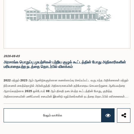
Inclusive Impact) நிறுவனத்தின் பிரதிநிதிகளும் கலந்துகொண்டனர்.இந்த செயலமர்வில் பங்கேற்க
விரும்பும் கம்பஹா மாவட்டத்தைச் சேர்ந்த 18 – 35 வயதுக்குட்பட்ட இளைஞர், யுவதிகள் இங்கே
தரப்பட்டுள்ள https://forms.gle/aVp5UzhLbtPSmVap8 இணைப்பின் ஊடாக உரிய விண்ணப்பப்
படிவத்தை பூர்த்தி செய்து பதிவு செய்யுமாறு கேட்டுக்கொள்ளப்படுகின்றனர்.
2026-08-05
அரசாங்க பொறுப்பு முயற்சிகள் பற்றிய குழுக் கூட்டத்தின் போது அதிகாரிகளின்
மரியாதையற்ற நடத்தை தொடர்பில் விளக்கம்
2022 மற்றும் 2023 ஆம் ஆண்டுகளுக்கான கணக்காய்வு செய்யப்பட்ட வருடாந்த அறிக்கைகள் மற்றும்
நிர்மாணக் கைத்தொழில் அபிவிருத்தி அதிகாரசபையின் தற்போதைய செயலாற்றுகை ஆகியவற்றை
ஆராய்வதற்காக 2025 ஒக்டோபர் 08 ஆம் திகதி நடைபெற்ற கூட்டத்தின் போது, குறித்த
அதிகாரசபையின் பணிப்பாளர் சபையின் இரண்டு உறுப்பினர்களின் நடத்தை தொடர்பில் கரிசனைகள்
எழுந்தன என்பதை அரசாங்க பொறுப்பு முயற்சிகள் பற்றிய குழு பொதுமக்களுக்கு
அறியத்தருகின்றது. பாராளுமன்றக் குழுக்களின் முன் சமூகமளிக்கும் போது பின்பற்ற வேண்டியதாக
நிர்ணயிக்கப்பட்ட ஆடை நடைமுறைக்கு இணங்காத வகையிலேயே அதிகாரிகளில் ஒருவர்
மேலும் வாசிக்க
இக்கூட்டத்தில் கலந்துகொண்டார் என்பதைக் குழு அவதானித்தது. மேலும், தாபிக்கப்பட்ட பாராளுமன்ற
நடைமுறை மற்றும் ஒழுங்குமுறைகளுக்கு முரணான வகையில், தவிசாளரின் முன் அனுமதியைப்
பெறாமலேயே இரு அதிகாரிகளும் குழுவின் நடவடிக்கைகளிலிருந்து வெளியேறினர். இச்சம்பவங்களைத்