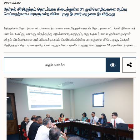
யோசனையையும் குழுத் தலைவர் முன்வைத்தார்.
2026-08-07
தேர்தல் சீர்திருத்தம் தொடர்பாக கிடைத்துள்ள 31 முன்மொழிவுகளை ஆய்வு
செய்வதற்காக பாராளுமன்ற விசேட குழு நிபுணர் குழுவை நியமித்தது
தேர்தல்கள் தொடர்பான சட்டங்களை (மாகாண சபை தேர்தல்களுடன் தொடர்பான சட்டங்கள் நீங்கலாக)
மீளாய்வு செய்து, பாராளுமன்றத்திற்கு அறிக்கையிடுவதற்கும், அது தொடர்பிலான முன்மொழிவுகள்
மற்றும் விதப்புரைகளை சமர்ப்பிப்பதற்காகவும் நியமிக்கப்பட்டுள்ள பாராளுமன்ற விசேட குழு, தேர்தல்
சீர்திருத்தம் தொடர்பாக தனிநபர்கள் மற்றும் அமைப்புகளிடமிருந்து கிடைத்துள்ள 31 முன்மொழிவுகள்
மற்றும் இதற்கு முன்னர் தேர்தல் சீர்திருத்தங்கள் தொடர்பில் சமர்ப்பிக்கப்பட்ட விசேட பாராளுமன்ற
குழுக்களின் அறிக்கைகளையும் ஆராய்ந்து அறிக்கையிடுவதற்காக நிபுணர் குழுவொன்றை
நியமித்துள்ளது.கௌரவ பொது நிர்வாக, மாகாண சபைகள் மற்றும் உள்ளூராட்சி அமைச்சர் பேராசிரியர்
மேலும் வாசிக்க
ஏ.எச்.எம்.எச்.அபயரத்ன அவர்கள் தலைமையில் அண்மையில் பாராளுமன்றத்தில் நடைபெற்ற குறித்த
விசேட குழுக் கூட்டத்தின் போதே இத்தீர்மானம் எடுக்கப்பட்டது.2004, 2007 மற்றும் 2022 ஆம்
ஆண்டுகளில் வெளியிடப்பட்ட பாராளுமன்ற விசேட குழுக்களின் அறிக்கைகள் மற்றும் தனிநபர்கள்,
அமைப்புகள் ஆகியவற்றினால் சமர்ப்பிக்கப்பட்டுள்ள 31 முன்மொழிவுகளை அடிப்படையாகக் கொண்டு
தேர்தல் சீர்திருத்தங்கள் தொடர்பாக விரிவான கலந்துரையாடல் இங்கு இடம்பெற்றது.உள்ளூராட்சி
மன்றத் தேர்தல் முறைக்காக கலப்பு தேர்தல் முறையை அறிமுகப்படுத்துதல், சிறு கட்சிகள் மற்றும்
சிறுபான்மை குழுக்களின் பிரதிநிதித்துவத்தை உறுதிப்படுத்துதல், பெண்களின் பிரதிநிதித்துவத்தை
மேம்படுத்துதல், மின்னணு வாக்களிப்பு முறையை அறிமுகப்படுத்துதல், முன்கூட்டியே வாக்களிக்கும்
வசதியை ஏற்படுத்துதல் உள்ளிட்ட பல்வேறு முன்மொழிவுகள் தொடர்பில் இக்கூட்டத்தில் விசேட கவனம்
செலுத்தப்பட்டது.மேலும், வெளிநாடுகளில் வாழும் இலங்கையர்களுக்கு வாக்களிக்கும் உரிமையை
வழங்குவது தொடர்பான முன்மொழிவுகளும் பரிசீலிக்கப்பட்டதுடன், அதற்குத் தேவையான சட்ட மற்றும்
நிர்வாக ஏற்பாடுகள் குறித்து மேலும் விரிவான ஆய்வு மேற்கொள்ள வேண்டியதன் அவசியமும்
வலியுறுத்தப்பட்டது.விசேட குழுவினால் நியமிக்கப்பட்டுள்ள நிபுணர் குழு, கிடைத்துள்ள 31