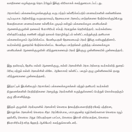
வசதிகளை வழங்குவது தொடர்பிலும் இங்கு விரிவாகக் கலந்துரையாடப்பட்டது.
அரசாங்கப் பல்கலைக்கழகங்களுக்கு வருடாந்தம் உள்ளீர்க்கப்படும் மாணவர்களின் எண்ணிக்கை
படிப்படியாக அதிகரித்து வருவதாகவும், தேவையான அமைப்பு மாற்றங்களை மேற்கொள்ளும்போது
மேலதிகமான மாணவர்களை உள்ளீர்க்க முடியும் என்றும் பல்கலைக்கழக மானியங்கள்
ஆணைக்குழுவின் தலைவர் பேராசிரியர் சம்பத் அமரதுங்க தெரிவித்தார். உயர்கல்வியை
விஸ்தரிப்பதற்கு கணினி மற்றும் தகவல் தொழில்நுட்பம் உள்ளிட்டவற்றுக்குத் தனியான
பல்கலைக்கழகம் ஆரம்பிக்கப்பட வேண்டியதன் தேவையையும் அவர் இங்கு வலியுறுத்தினார்.
உயர்கல்வித் துறையில் மேற்கொள்ளப்பட வேண்டிய மாற்றங்கள் குறித்த பல்கலைக்கழக
மானியங்கள் ஆணைக்குழுவின் பரிந்துரைகளையும் அவர் இக்குழு முன்னிலையில் முன்வைத்தார்.
இது தவிரவும், தேசிய கல்வி ஆணைக்குழு, கல்வி அமைச்சின் அரசு அல்லாத உயர்கல்வித் துறைப்
பிரிவு மற்றும் கல்வி அமைச்சின் விசேட ஆலோசகர் உள்ளிட்ட பலரும் குழு முன்னிலையில் தமது
பரிந்துரைகளை முன்வைத்தனர்.
இந்நாட்டில் இயங்கிவரும் அரசாங்கப் பல்கலைக்கழகங்கள் மற்றும் தனியார் உயர்கல்வி
நிறுவனங்களின் பிரதிநிதிகளை அழைத்து அவர்களின் கருத்துக்களைப் பெற்றுக் கொள்வதற்கும்
குழு தீர்மானித்தது.
இந்தக் குழுவின் அமர்வுகளில் அமைச்சர் கௌரவ (வைத்தியகலாநிதி) ரமேஷ் பத்திரன,
இராஜாங்க அமைச்சர் கௌரவ சீதா அரம்பேபொல, பாராளுமன்ற உறுப்பினர்களான கௌரவ ரவூப்
ஹக்கீம், கௌரவ அநுர பிரியதர்ஷன யாப்பா, கௌரவ இரான் விக்ரமரத்ன, கௌரவ
(பேராசிரியர்) சரித ஹேரத் ஆகியோர் கலந்துகொண்டனர்.