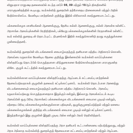
விஜயதாச ராஜபக்ஷ தலைமையில் கடந்த மார்ச் 08, 09 மற்றும் 10ஆம் திகதிகளில்
பாராளுமன்றத்தில் கூடியது. உயர்கல்வித் துறையின் தற்போதைய நிலைமைகள் மற்றும் அதில்
மேற்கொள்ளப்பட வேண்டிய மாற்றங்கள் குறித்து இதில் விரிவாகக் கலந்துரையாடப்பட்டது.
பல்கலைக்கழக மானியங்கள் ஆணைக்குழு, தேசிய கல்வி ஆணைக்குழு, கல்வி அமைச்சு உள்ளிட்ட
அரசாங்க அமைப்புக்களின் பிரதிநிதிகள், பல்வேறு பல்கலைக்கழகங்களின் பிரதானிகள் உள்ளிட்ட
உயர் கல்வித் துறையுடன் தொடர்புபட்ட நிபுணர்கள் இதில் கலந்துகொண்டு தமது கருத்துக்களை
முன்வைத்தனர்.
உயர்கல்வித் துறையின் விடயங்களைக் கையாழ்வதற்குத் தனியான மத்திய அதிகாரம் கொண்ட
அமைப்பை உருவாக்க வேண்டிய தேவை குறித்து இலங்கையில் உயர்கல்வி வாய்ப்புக்களை
விஸ்தரிப்பது தொடர்பில் பொருத்தமான பரிந்துரைகளை மேற்கொள்வதற்கான பாராளுமன்ற
விசேட குழுக் கூட்டத்தில் கலந்துரையாடப்பட்டது.
உயர்கல்விக்கான வாய்ப்புக்களை விஸ்தரிப்பதற்கு அடிப்படைக் கட்டமைப்பு மாற்றங்கள்
தேவைப்படுவதாகக் குழுவின் தலைவர் சுட்டிக்காட்டினார். உயர்கல்வி தொடர்பான அனைத்து
விடயங்கைளையும் கையாழ்வதற்கும் தனியான மத்திய அதிகாரம் கொண்ட அமைப்பு
உருவாக்கப்படுவது பொருத்தமானதாக இருக்கும் என்றும், இவ்வாறு அமைக்கப்படக் கூடிய
அமைப்பின் ஒரு பிரிவு அரசாங்கப் பல்கலைக்கழக விடயங்களைக் கையாள முடியும் என்றும்,
மற்றைய பிரிவு பல்கலைக்கழகங்களுக்கான பதிவுகள், ஒழுங்குமுறைப்படுத்தல் மற்றும் ஏனைய
பல்கலைக்கழகங்கள் குறித்த விடயங்களைக் கையாள முடியும் என்றும் சுட்டிக்காட்டினார்.
இருந்தபோதும் இது குழுவின் இறுதி முடிவு அல்ல என்றும் அவர் தெரிவித்தார்.
உயர்கல்வி வாய்ப்புக்களை விஸ்தரிப்பதற்கு அரச தனியார் கூட்டாண்மையை ஏற்படுத்துவது, மற்றும்
அரசு அல்லாத உயர்கல்வித் துறைக்குத் தேவையான கட்டமைப்பு மாற்றங்கள் மற்றும் அடிப்படை