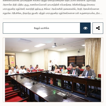
கணக்காய்வாளர் நாயகத்தின் சம்பளம் மற்றும் கொடுப்பனவுகள் தொடர்பாக விரிவாக ஆராய்ந்த
அரசாங்க நிதி பற்றிய குழு, கணக்காய்வாளர் நாயகத்தின் சம்பளத்தை அங்கீகரித்தது.கௌரவ
பாராளுமன்ற உறுப்பினர் கலாநிதி ஹர்ஷ.த சில்வா அவர்களின் தலைமையில், பிரதி அமைச்சர்களான
சதுரங்க அபேசிங்க, நிஷாந்த ஜயவீர மற்றும் பாராளுமன்ற உறுப்பினர்களான ரவி கருணாநாயக்க, நிமல்
பலிஹேன, விஜேசிறி பஸ்நாயக்க, எம்.கே.எம். அஸ்லம், திலின சமரகோன் மற்றும் சம்பிக்க
ஹெட்டிஆராச்சி ஆகியோரின் பங்கேற்புடன் அண்மையில் (ஆக. 04) பாராளுமன்றத்தில் கூடிய அரசாங்க
நிதி பற்றிய குழுக் கூட்டத்திலேயே இந்த அங்கீகாரம் வழங்கப்பட்டது.இலங்கை ஜனநாயக சோசலிசக்
மேலும் வாசிக்க
குடியரசின் அரசியலமைப்பின் 153(2) ஆம் உறுப்புரையின் பிரகாரம், கணக்காய்வாளர் நாயகத்தின்
சம்பளம் தொடர்பான பிரேரணை குழுவின் கவனத்திற்கு கொண்டு வரப்பட்டது.இதன்போது,
கணக்காய்வாளர் நாயகத்தின் பொறுப்புகள், அரச நிதி மேற்பார்வை மற்றும் கணக்காய்வுத் துறையின்
சுயாதீனத் தன்மை உள்ளிட்ட விடயங்களை கருத்தில் கொண்டு, சம்பள மட்டம் தொடர்பாக குழுத்
தலைவர் உள்ளிட்ட உறுப்பினர்கள் தமது கருத்துகளையும் பரிந்துரைகளையும் முன்வைத்தனர்.மேலும்,
அரசியலமைப்பின் 170 ஆம் உறுப்புரையின் பிரகாரம், கணக்காய்வாளர் நாயகம் ஒரு அரசாங்க ஊழியர்
அல்ல என்பதையும், நடைமுறையில் உள்ள அரசாங்க சம்பள அளவுகோலுக்கு வெளியே இப்பதவிக்கான
சம்பளத்தை விசேடமாக பரிசீலிக்க முடியும் என்பதையும் குழு சுட்டிக்காட்டியது.முன்மொழியப்பட்ட சம்பளத்
தொகை, முன்னர் பதவி வகித்த கணக்காய்வாளர் நாயகங்களின் சம்பளங்களையும் கருத்தில் கொண்டு
நிர்ணயிக்கப்பட்டதாக அதிகாரிகள் தெரிவித்தனர். இதற்கு முன்னர், சம்பளங்கள் மற்றும் பணியாளர்
ஆணைக்குழுவே இத்தகைய சம்பளங்களை நிர்ணயித்து வந்த போதிலும், தற்போது அத்தகைய
ஆணைக்குழு இல்லையெனவும் அதிகாரிகள் குறிப்பிட்டனர்.கணக்காய்வாளர் நாயகத்திற்கான
முன்மொழியப்பட்ட சம்பள மட்டத்தை குழு அங்கீகரித்திருந்தாலும், அப்பதவிக்கு வழங்கப்பட்டுள்ள
பொறுப்புகள் மற்றும் கடமைகளின் முக்கியத்துவத்தை கருத்தில் கொண்டு, அந்தச் சம்பளம் மேலும்
உயர்ந்த மட்டத்தில் இருக்க வேண்டும் என்ற கருத்தை குழுத் தலைவர் உள்ளிட்ட உறுப்பினர்கள்
முன்வைத்தனர்.அதன்படி, எதிர்காலத்தில் இச்சம்பள மட்டம் தொடர்பாக மேலும் கவனம் செலுத்தி
தேவையான தீர்மானங்கள் எடுக்கப்பட வேண்டியதன் அவசியம் குழுவில் வலியுறுத்தப்பட்டது. மேலும்,
நிரந்தரமானதும் சுயாதீனமானதுமான சம்பள மற்றும் பணியாளர் ஆணைக்குழுவை நிறுவுவதற்கான