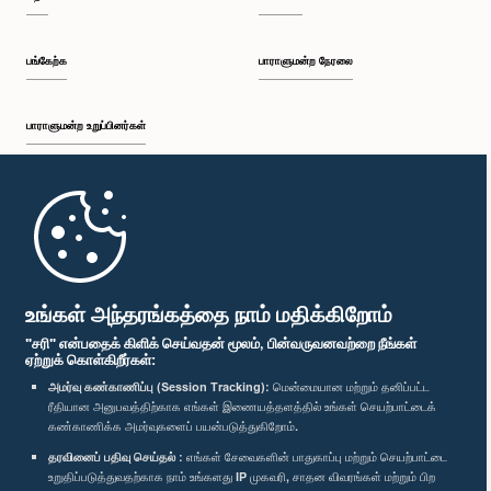
பங்கேற்க
பாராளுமன்ற நேரலை
பாராளுமன்ற உறுப்பினர்கள்
முதற்பக்கம்
பாராளுமன்ற கையடக்க செயலி
உங்கள் அந்தரங்கத்தை நாம் மதிக்கிறோம்
"சரி" என்பதைக் கிளிக் செய்வதன் மூலம், பின்வருவனவற்றை நீங்கள்
ஏற்றுக் கொள்கிறீர்கள்:
அமர்வு கண்காணிப்பு (Session Tracking):
மென்மையான மற்றும் தனிப்பட்ட
ரீதியான அனுபவத்திற்காக எங்கள் இணையத்தளத்தில் உங்கள் செயற்பாட்டைக்
எம்மை பின்தொடர்க :
கண்காணிக்க அமர்வுகளைப் பயன்படுத்துகிறோம்.
தரவினைப் பதிவு செய்தல் :
எங்கள் சேவைகளின் பாதுகாப்பு மற்றும் செயற்பாட்டை
விருதுகள்
உறுதிப்படுத்துவதற்காக நாம் உங்களது IP முகவரி, சாதன விவரங்கள் மற்றும் பிற