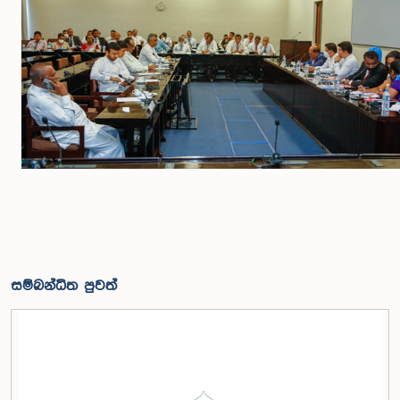
සම්බන්ධිත පුවත්