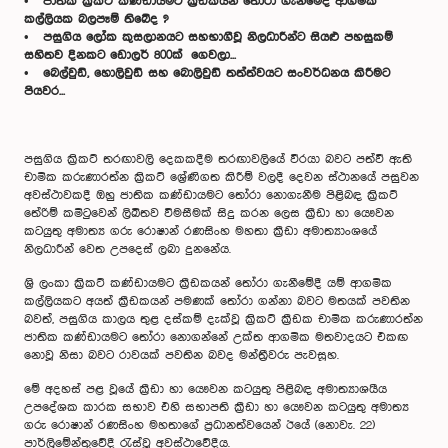
• ජාතික ක්‍රිකට් කණ්ඩායමට ක්‍රීඩකයන් තෝරා ගැනීමේදී ආගමික
කල්ලියක බලපෑම් තිබේද ?
• පසුගිය ලෝක කුසලානයට සහභාගීවූ නිලධාරීන්ට සියළු පහසුකම්
සහිතව දිනකට ඩොලර් 800ක් ගෙවලා...
• බෙල්වුඩ්, හොලිවුඩ් සහ බොලිවුඩ් තත්ත්වයට සංවර්ධනය කිරීමට
පියවර...
පසුගිය ක්‍රිකට් තරඟාවලි දෙකකදීම තරඟාවලියේ වීරයා බවට පත්වී ඇති
චාමික කරුණාරත්න ක්‍රිකට් ශ්‍රේණිගත කිරීම් වලදී දෙවන ස්ථානයේ පසුවන
අවස්ථාවකදී ඔහු ජාතික කණ්ඩායමට තෝරා නොගැනීම පිළිබඳ ක්‍රිකට්
තේරිම් කමිටුවෙන් ලිඛිතව විමසීමක් සිදු කරන ලෙස ක්‍රීඩා හා යෞවන
කටයුතු අමාත්‍ය ගරු රොෂාන් රණසිංහ මහතා ක්‍රීඩා අමාත්‍යාංශයේ
නිලධාරීන් වෙත උපදෙස් ලබා දුනනේය.
ශ්‍රි ලංකා ක්‍රිකට් කණ්ඩායමට ක්‍රීඩකයන් තෝරා ගැනීමේදී යම් ආගමික
කල්ලියකට අයත් ක්‍රීඩකයන් පමණක් තෝරා ගන්නා බවට මතයක් පවතින
බවත්, පසුගිය කාලය තුළ දස්කම් දැක්වූ ක්‍රිකට් ක්‍රීඩක චාමික කරුණාරත්න
ජාතික කණ්ඩායමට තෝරා නොගන්නේ උක්ත ආගමික මතවාදයට එකඟ
නොවූ නිසා බවට රාවයක් පවතින බවද මන්ත්‍රීවරු පැවසූහ.
මේ අදහස් පළ වූයේ ක්‍රීඩා හා යෞවන කටයුතු පිළිබඳ අමාත්‍යාශයීය
උපදේශක කාරක සභාව එහි සභාපති ක්‍රීඩා හා යෞවන කටයුතු අමාත්‍ය
ගරු රොෂාන් රණසිංහ මහතාගේ ප්‍රධානත්වයෙන් ඊයේ (නොවැ. 22)
පාර්ලිමේන්තුවේදී රැස්වූ අවස්ථාවේදීය.