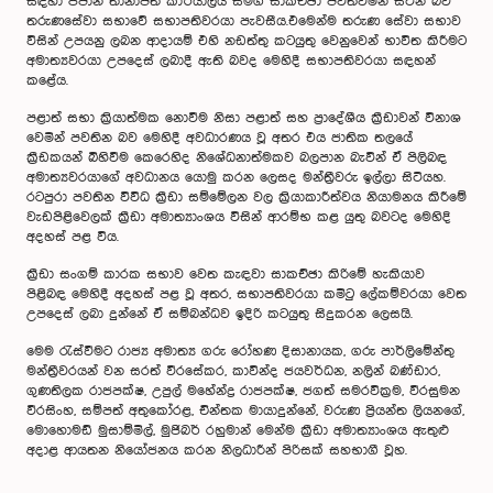
සඳහා ජපාන තානාපති කාර්යාලය සමග සාකච්ඡා පවත්වමින් සිටින බව
තරුණසේවා සභාවේ සභාපතිවරයා පැවසීය.එමෙන්ම තරුණ සේවා සභාව
විසින් උපයනු ලබන ආදායම් එහි නඩත්තු කටයුතු වෙනුවෙන් භාවිත කිරීමට
අමාත්‍යවරයා උපදෙස් ලබාදී ඇති බවද මෙහිදී සභාපතිවරයා සඳහන්
කළේය.
පළාත් සභා ක්‍රියාත්මක නොවීම නිසා පළාත් සහ ප්‍රාදේශීය ක්‍රීඩාවන් විනාශ
වෙමින් පවතින බව මෙහිදී අවධාරණය වූ අතර එය ජාතික තලයේ
ක්‍රීඩකයන් බිහිවීම කෙරෙහිද නිශේධනාත්මකව බලපාන බැවින් ඒ පිලිබඳ
අමාත්‍යවරයාගේ අවධානය යොමු කරන ලෙසද මන්ත්‍රීවරු ඉල්ලා සිටියහ.
රටපුරා පවතින විවිධ ක්‍රීඩා සම්මේලන වල ක්‍රියාකාරීත්වය නියාමනය කිරීමේ
වැඩපිළිවෙලක් ක්‍රීඩා අමාත්‍යාංශය විසින් ආරම්භ කළ යුතු බවටද මෙහිදි
අදහස් පළ විය.
ක්‍රීඩා සංගම් කාරක සභාව වෙත කැඳවා සාකච්ඡා කිරිමේ හැකියාව
පිළිබඳ මෙහිදී අදහස් පළ වූ අතර, සභාපතිවරයා කමිටු ලේකම්වරයා වෙත
උපදෙස් ලබා දුන්නේ ඒ සම්බන්ධව ඉදිරි කටයුතු සිදුකරන ලෙසයි.
මෙම රැස්වීමට රාජ්‍ය අමාත්‍ය ගරු රෝහණ දිසානායක, ගරු පාර්ලිමේන්තු
මන්ත්‍රීවරයන් වන සරත් වීරසේකර, කාවින්ද ජයවර්ධන, නලින් බණ්ඩාර,
ගුණතිලක රාජපක්ෂ, උපුල් මහේන්ද්‍ර රාජපක්ෂ, ජගත් සමරවික්‍රම, වීරසුමන
වීරසිංහ, සම්පත් අතුකෝරළ, චින්තක මායාදුන්නේ, වරුණ ප්‍රියන්ත ලියනගේ,
මොහොමඩ් මුසාම්මිල්, මුජිබර් රහුමාන් මෙන්ම ක්‍රීඩා අමාත්‍යාංශය ඇතුළු
අදාළ ආයතන නියෝජනය කරන නිලධාරීන් පිරිසක් සහභාගී වූහ.