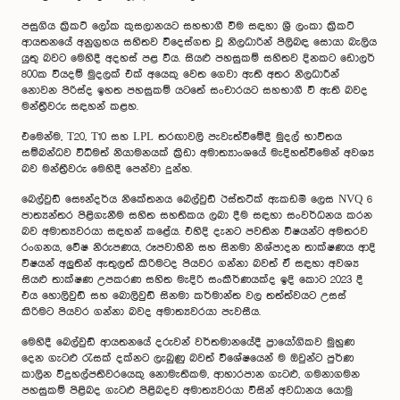
පසුගිය ‍ක්‍රිකට් ලෝක කුසලානයට සහභාගී වීම සඳහා ශ්‍රී ලංකා ක්‍රිකට්
ආයතනයේ අනුග්‍රහය සහිතව විදෙස්ගත වූ නිලධාරින් පිලිබඳ සොයා බැලිය
යුතු බවට මෙහිදී අදහස් පළ විය. සියළු පහසුකම් සහිතව දිනකට ඩොලර්
800ක වියදම් මුදලක් එක් අයෙකු වෙත ගෙවා ඇති අතර නිලධාරීන්
නොවන පිරිස්ද ඉහත පහසුකම් යටතේ සංචාරයට සහභාගී වී ඇති බවද
මන්ත්‍රීවරු සඳහන් කළහ.
එමෙන්ම, T20, T10 සහ LPL තරඟාවලි පැවැත්වීමේදී මුදල් භාවිතය
සම්බන්ධව විධිමත් නියාමනයක් ක්‍රිඩා අමාත්‍යාංශයේ මැදිහත්වීමෙන් අවශ්‍ය
බව මන්ත්‍රීවරු මෙහිදී පෙන්වා දුන්හ.
බෙල්වුඩ් සෞන්දර්ය නිකේතනය බෙල්වුඩ් ඊස්තටික් ඇකඩමි ලෙස NVQ 6
ජාත්‍යන්තර පිළිගැනීම සහිත සහතිකය ලබා දීම සඳහා සංවර්ධනය කරන
බව අමාත්‍යවරයා සඳහන් කළේය. එහිදි දැනට පවතින විෂයන්ට අමතරව
රංගනය, වේෂ නිරුපණය, රූපවාහිනි සහ සිනමා නිශ්පාදන තාක්ෂණය ආදි
විෂයන් අලුතින් ඇතුලත් කිරිමටද පියවර ගන්නා බවත් ඒ සඳහා අවශ්‍ය
සියළු තාක්ෂණ උපකරණ සහිත මැදිරි සංකීර්ණයක්ද ඉදි කොට 2023 දී
එය හොලිවුඩ් සහ බොලිවුඩ් සිනමා කර්මාන්ත වල තත්ත්වයට උසස්
කිරිමට පියවර ගන්නා බවද අමාත්‍යවරයා පැවසීය.
මෙහිදී බෙල්වුඩ් ආයතනයේ දරුවන් වර්තමානයේදී ප්‍රායෝගිකව මුහුණ
දෙන ගැටළු රැසක් දක්නට ලැබුණු බවත් විශේෂයෙන් ම ඔවුන්ට පුර්ණ
කාලින විදුහල්පතිවරයෙකු නොමැතිකම, ආහාරපාන ගැටළු, ගමනාගමන
පහසුකම් පිළිබද ගැටළු පිළිබදව අමාත්‍යවරයා විසින් අවධානය යොමු