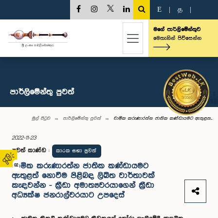
E
|
த
|
මගේ පාර්ලිමේන්තුව
මෙතැනින් පිවිසෙන්න
පාර්ලි‌මේන්තු පුවත්
මුල් පිටුව
පාර්ලි‌මේන්තු පුවත්
චාමික කරුණාරත්න ජාතික කණ්ඩායමට ඇතුළත...
2022-11-23
පුවත් කාණ්ඩ
:
කාරක සභා පුවත්
චාමික කරුණාරත්න ජාතික කණ්ඩායමට
02
ඇතුළත් නොවීම පිළිබඳ ලිඛිත වාර්තාවක්
කැඳවන්න - ක්‍රීඩා අමාත්‍යවරයාගෙන් ක්‍රීඩා
අධ්‍යක්ෂ ජනරාල්වරයාට උපදෙස්