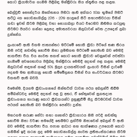
කොට ක්‍රියාමාර්ග ගැනීම පිළිබඳ මන්ත්‍රීවරු සිය ස්තූතිය පළ කළහ.
බෙල්වුඩ් සෞන්දර්ය නිකේතනය ‍පිහිටා ඇති අක්කර 50ක භූමියේ පිහිටි
තට්ටු 4ක ගොඩනැගිල්ල 2015 - 2019 කාලයේ සිටි සභාපතිවරයා විසින්
කඩා ඉවත් කිරිම පිළිබඳ වහා සොයාබලා එයට එරෙහිව නීතිමය කටයුතු
කිරීමට පියවර ගන්නා ලෙසද අමාත්‍යවරයා නිලධාරින් වෙත උපදෙස් ලබා
දුන්නේය.
ලංකාවේ ඇති එකම ජාත්‍යන්තර මට්ටමේ හොකී ක්‍රීඩා පිටියේ තණ තීරය
නිසි පරිදි නඩත්තු නොවීම නිසා ප්‍රමිතිගත මට්ටමේ නොමැති බව මෙහිදි
සාකච්ඡා විය. එය නැවත සකස් කොට හොකී ක්‍රීඩාව වෙනුවෙන් පවත්වා
ගැනීමේ අවශ්‍යතාවය පිලිබඳ මන්ත්‍රීවරු මෙහිදී අදහස් පළ කළහ. මෙහිදී
නිලධාරින් සඳහන් කළේ 50% මූල්‍ය දායකත්වයක් ලංකාව විසින් දැරීමේ
පදනම මත ආසියානු හොකී සම්මේලනය විසින් එය සංවර්ධනය කිරිමට
එකඟවී ඇති බවයි.
එමෙන්ම, දියගම ක්‍රීඩාංගනයේ සින්තටික් ධාවන පථය අබලන්වී තිබිම
සම්බන්ධවද මෙහිදී අදහස් පළ වූ අතර, ඒ හේතුවෙන් සුගතදාස
ක්‍රිඩාංගනය හැරුණු කොට ක්‍රීඩකයන්ට පුහුණුවීම් සිදු කිරිමටවත් ධාවන
පථයක් නොමැති බව මන්ත්‍රීවරු පෙන්වා දුන්හ.
මහරගම තරුණ සේවා සභා ගෘහස්ථ ක්‍රිඩාගාරය නිසි පරිදි නඩත්තු
නොවීම නිසා වර්ෂා සමයේදී තෙමීමට ලක්වීම නිසාවෙන් අබලන් වී ඇති
බව මෙහිදී සාකච්ඡා විය. ජපාන ආධාර සහ තාක්ෂණය උපයොගී කොට
ගනිමින් ඉදි කරන ලද මෙම ගොඩනැගිල්ල නැවත ප්‍රතිසංස්කරණය කිරීම