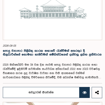
2026-08-05
පොදු ව්‍යාපාර පිළිබඳ කාරක සභාවේ රැස්වීමක් අතරතුර දී
නිලධාරීන්ගේ නොමනා හැසිරීමක් සම්බන්ධයෙන් දක්වනු ලබන ප්‍රතිචාරය
2025 ඔක්තෝබර් මස 08 වන දින පැවති පොදු ව්‍යාපාර පිළිබඳ කාරක සභා
රැස්වීමේදී ඉදිකිරීම් කර්මාන්ත සංවර්ධන අධිකාරියේ 2022 සහ 2023 වර්ෂවල
විගණනය කරන ලද වාර්ෂික වාර්තා සහ එකී ආයතනයේ වත්මන්
කාර්යසාධනය පිළිබඳ විමර්ශනය කිරීමේදී, එහි අධ්‍යක්ෂ මණ්ඩල සාමාජිකයින්
දෙදෙනෙකුගේ හැසිරීම පිළිබඳව පොදු ව්‍යාපාර පිළිබඳ කාරක සභාවේ
අවධානය යොමු ව තිබේ. මෙම රැස්වීම සඳහා සහභාගී වූ නිලධාරීන් අතරින්
එක් අයෙකු, පාර්ලිමේන්තු කාරක සභා රැස්වීම් සඳහා සහභාගී වීමේ දී
තවදුරටත් කියවන්න
නිලධාරීන් විසින් තම ඇඳුම් පැළඳුම් සම්බන්ධයෙන් පිළිපැදිය යුතු වන
නිර්නායකයන්ගෙන් බැහැරව, එකී අවස්ථාවට නුසුදුසු ආකාරයෙන් සැරසී
රැස්වීමට සහභාගී වී සිටි බව කාරක සභාව විසින් නිරීක්ෂණය කරන ලදී.