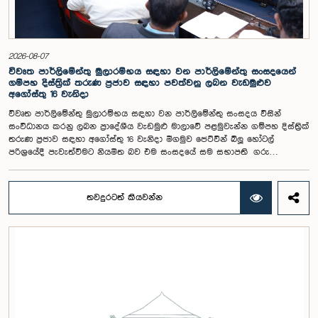
ලැබී ඇති යෝජනා 31 සහ පූර්ව පාර්ලිමේන්තු තේරීම් කාරක සභා වාර්තා
විශ්ලේෂණය කර ප්‍රායෝගික නිර්දේශ සහිත වාර්තාවක් සකස් කිරීමට නියමිත
අතර, එම නිර්දේශ සමාලෝචනය කිරීම සඳහා ඉදිරි කටයුතු සිදු කිරීමට කාරක
සභාව තීරණය කළේය.මෙම රැස්වීමට කාරක සභා සාමාජික ගරු අමාත්‍ය
ආචාර්ය උපාලි පන්නිලගේ මහතා සහ ගරු පාර්ලිමේන්තු මන්ත්‍රීවරුන් වන රවී
2026-08-07
කරුණානායක, රුවන්තිලක ජයකොඩි සහ කදිරවේලු ෂන්මුගම් කුගදාසන් යන
විවෘත පාර්ලිමේන්තු මුලාරම්භය සඳහා වන පාර්ලිමේන්තු සංසදයෙන්
මහත්වරු සහභාගී වූහ.
ගම්පහ දිස්ත්‍රික් තරුණ ප්‍රජාව සඳහා පවත්වනු ලබන වැඩමුළුව
අගෝස්තු 16 වැනිදා
විවෘත පාර්ලිමේන්තු මුලාරම්භය සඳහා වන පාර්ලිමේන්තු සංසදය විසින්
සංවිධානය කරනු ලබන ප්‍රාදේශීය වැඩමුළු මාලාවේ පළමුවැන්න ගම්පහ දිස්ත්‍රික්
තරුණ ප්‍රජාව සඳහා අගෝස්තු 16 වැනිදා මීගමුව ජෙට්වින් බ්ලූ හෝටල්
පරිශ්‍රයේදී පැවැත්වීමට නියමිත බව එම සංසදයේ සම සභාපති ගරු
පාර්ලිමේන්තු මන්ත්‍රී ෂානක්කියන් රාජපුත්තිරන් රාසමාණික්කම් මහතා පැවසීය.ඒ
මහතාගේ ප්‍රධානත්වයෙන් 2026.08.05 දින පැවති එම සංසදයේ රැස්වීමේදී මීට
අදාළ සංවිධාන කටයුතු පිළිබඳව සාකච්ඡා කෙරිණි. තරුණ නියෝජිතයන්ගේ
තවදුරටත් කියවන්න
සහභාගීත්වයෙන් විවෘත පාර්ලිමේන්තු සංකල්පය තවදුරටත් ප්‍රවර්ධනය කිරීමේ
අරමුණින් මෙම වැඩමුළු මාලාව සංවිධානය කෙරෙන අතර සංසදයේ සාමාජික
මන්ත්‍රීවරු මෙන්ම ගම්පහ දිස්ත්‍රික් පාර්ලිමේන්තු මන්ත්‍රීවරුන් ද මෙම අවස්ථාවට
සහභාගී වීමට නියමිතය.මෙම වැඩමුළු මගීන් විශේෂයෙන් තරුණ ප්‍රජාව
පාර්ලිමේන්තු කටයුතු, ව්‍යවස්ථාදායක ක්‍රියාවලිය සහ විවෘත පාර්ලිමේන්තු
මූලධර්ම පිළිබඳ දැනුවත් කිරීම මෙන්ම, පාර්ලිමේන්තුව සහ පුරවැසියන් අතර
සම්බන්ධතාව තවදුරටත් ශක්තිමත් කිරීම ද අපේක්ෂා කෙරේ.මෙම රැස්වීමට
සංසදයේ සාමාජික මන්ත්‍රීවරු සහ වැඩමුළු මාලාව සඳහා අනුග්‍රාහකත්වය
සපයන සංවර්ධන සහකරු වන CII (Coalition for Inclusive Impact)