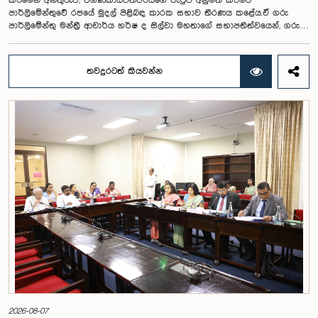
කිරීමෙන් අනතුරුව, විගණකාධිපතිවරියගේ වැටුප අනුමත කිරීමට
පාර්ලිමේන්තුවේ රජයේ මුදල් පිළිබඳ කාරක සභාව තීරණය කළේය.ඒ ගරු
පාර්ලිමේන්තු මන්ත්‍රී ආචාර්ය හර්ෂ ද සිල්වා මහතාගේ සභාපතිත්වයෙන්, ගරු
නියෝජ්‍ය අමාත්‍යවරුන් වන චතුරංග අබේසිංහ, නිශාන්ත ජයවීර, ගරු
පාර්ලිමේන්තු මන්ත්‍රීවරුන් වන රවී කරුණානායක, නිමල් පලිහේන, විජේසිරි
බස්නායක, එම්.කේ.එම්. අස්ලම්, තිලිණ සමරකෝන් සහ චම්පික හෙට්ටිආරච්චි
තවදුරටත් කියවන්න
යන මහත්ම මහත්මීන්ගේ සහභාගීත්වයෙන් මෙම කාරක සභාව
පාර්ලිමේන්තුවේදී පසුගියදා (04) රැස්වූ අවස්ථාවේදීය. ශ්‍රී ලංකා ප්‍රජාතාන්ත්‍රික
සමාජවාදී ජනරජයේ ආණ්ඩුක්‍රම ව්‍යවස්ථාවේ 153(2) ව්‍යවස්ථාව ප්‍රකාරව
විගණකාධිපති ධුරයේ වැටුප් සම්බන්ධයෙන් අදාළ යෝජනාව කාරක සභාවේ
අවධානයට යොමු කර තිබිණි.එහිදී විගණකාධිපතිවරියගේ වගකීම්, රාජ්‍ය මූල්‍ය
අධීක්ෂණය හා විගණන ක්ෂේත්‍රයේ ස්වාධීනත්වය ඇතුළු කරුණු සැලකිල්ලට
ගනිමින් වැටුප් මට්ටම පිළිබඳව කාරක සභා සභාපතිවරයා ඇතුළු මන්ත්‍රීවරුන්
විසින් අදහස් හා යෝජනා ඉදිරිපත් කරන ලදී. ආණ්ඩුක්‍රම ව්‍යස්ථාවේ 170 වෙනි
ව්‍යවස්ථාව ප්‍රකාරව විගණකාධිපති රාජ්‍ය සේවකයකු නොවන බවත් පවත්නා
රාජ්‍ය වැටුප් පරිමාණයෙන් බැහැරව විගණකාධිපතිවරයාගේ වැටුප සඳහා
විශේෂ සැලකිල්ලක් යොමු කළ හැකි බවත් මෙහිදි වැඩිදුරටත් අදහස් දක්වමින්
කාරක සභාව පවසා සිටියේය. යොජිත වැටුප, මීට පෙර සිටි
විගණකාධිපතිවරුන්ගේ වැටුප් ද සලකා බලමින් මෙම තිරණයට එළඹුණ බව
නිලධාරීන් විසින් පවසන ලදී. මිට පෙර, එය ජාතික වැටුප් හා සේවක සංඛ්‍යා
කොමිෂන් සභාවෙන් තිරණය කළ ද වර්තමානයේ එවැනි කොමිසමක් නොමැති
බවත් නිලධාරීහු සදහන් කළහ.විගණකාධිපතිවරිය සඳහා යෝජිත වැටුප්
මට්ටම අනුමත කළ ද, එම තනතුරට පැවරී ඇති වගකීම් සහ කාර්යභාරය
සැලකිල්ලට ගනිමින් වැටුප තවදුරටත් ඉහළ මට්ටමක පැවතිය යුතු බවට කාරක
සභා සභාපතිවරයා ඇතුළු මන්ත්‍රීවරුන්ගේ අදහස විය. ඒ අනුව, අදාළ වැටුප්
2026-08-07