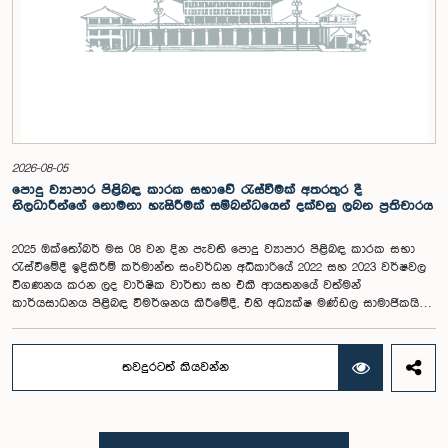
ආයතනයේ නියෝජිතයෝ එක්ව සිටියහ.මෙම වැඩමුළුව සඳහා සහභාගීවීමට
අපේක්ෂා කරන ගම්පහ දිස්ත්‍රික්කයේ වයස අවු 18 – 35 අතර තරුණ තරුණියන්
https://forms.gle/aVp5UzhLbtPSmVap8 සබැඳිය ඔස්සේ අදාළ පෝරමය
සම්පූර්ණ කොට ලියාපදිංචි විය විය යුතුය.
2026-08-05
පොදු ව්‍යාපාර පිළිබඳ කාරක සභාවේ රැස්වීමක් අතරතුර දී
නිලධාරීන්ගේ නොමනා හැසිරීමක් සම්බන්ධයෙන් දක්වනු ලබන ප්‍රතිචාරය
2025 ඔක්තෝබර් මස 08 වන දින පැවති පොදු ව්‍යාපාර පිළිබඳ කාරක සභා
රැස්වීමේදී ඉදිකිරීම් කර්මාන්ත සංවර්ධන අධිකාරියේ 2022 සහ 2023 වර්ෂවල
විගණනය කරන ලද වාර්ෂික වාර්තා සහ එකී ආයතනයේ වත්මන්
කාර්යසාධනය පිළිබඳ විමර්ශනය කිරීමේදී, එහි අධ්‍යක්ෂ මණ්ඩල සාමාජිකයින්
දෙදෙනෙකුගේ හැසිරීම පිළිබඳව පොදු ව්‍යාපාර පිළිබඳ කාරක සභාවේ
අවධානය යොමු ව තිබේ. මෙම රැස්වීම සඳහා සහභාගී වූ නිලධාරීන් අතරින්
එක් අයෙකු, පාර්ලිමේන්තු කාරක සභා රැස්වීම් සඳහා සහභාගී වීමේ දී
තවදුරටත් කියවන්න
නිලධාරීන් විසින් තම ඇඳුම් පැළඳුම් සම්බන්ධයෙන් පිළිපැදිය යුතු වන
නිර්නායකයන්ගෙන් බැහැරව, එකී අවස්ථාවට නුසුදුසු ආකාරයෙන් සැරසී
රැස්වීමට සහභාගී වී සිටි බව කාරක සභාව විසින් නිරීක්ෂණය කරන ලදී.
තවද, ඉහත කී නිලධාරීන් දෙදෙනාම පාර්ලිමේන්තු සම්ප්‍රදායට හා
ක්‍රියාපටිපාටියට පටහැනි අයුරින් සභාපතිවරයාගේ පූර්ව අවසරයකින් තොරව