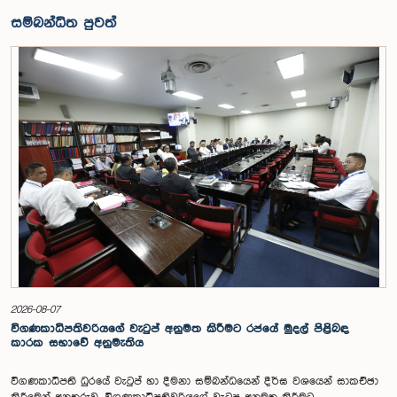
සම්බන්ධිත පුවත්
2026-08-07
විගණකාධිපතිවරියගේ වැටුප් අනුමත කිරීමට රජයේ මුදල් පිළිබඳ
කාරක සභාවේ අනුමැතිය
විගණකාධිපති ධුරයේ වැටුප් හා දීමනා සම්බන්ධයෙන් දීර්ඝ වශයෙන් සාකච්ඡා