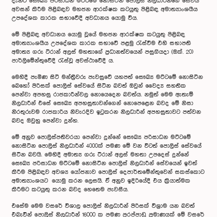
දැනට සෞඛ්‍ය පරිසාධන මට්ටමේ නොසිටින පොලිස් නිලධාරීන්ගේ සේවය
අවසන් කිරීම පිළිබඳව මහජන ආරක්ෂක කටයුතු පිළිබඳ අමාත්‍යාංශයීය
උපදේශක කාරක සභාවේදී අවධානය යොමු විය.
මේ පිළිබඳ අවධානය යොමු වූයේ මහජන ආරක්ෂක කටයුතු පිළිබඳ
අමාත්‍යාංශයීය උපදේශක කාරක සභාවේ පළමු රැස්වීම එහි සභාපති
අමාත්‍ය ගරු ටිරාන් අලස් මහතාගේ ප්‍රධානත්වයෙන් පසුගියදා (ඔක්. 20)
පාර්ලිමේන්තුවේදී රැස්වූ අවස්ථාවේදී ය.
මෙහිදී පැමිණ සිටි මන්ත්‍රීවරු පැවසුවේ යහපත් සෞඛ්‍ය මට්ටමේ නොසිටින
බෙහෝ පිරිසක් පොලිස් සේවයේ සිටින බවත් ඔවුන් වෛද්‍ය සහතික
පෙන්වා අපහසු රාජකාරීන්වල නොයෙදෙන බවත්ය. නමුත් මෙම ඇතැම්
නිලධාරීන් එසේ සෞඛ්‍ය අපහසුතාවන්ගෙන් නොපෙළෙන බවද මේ නිසා
නිරතුරුවම රාජකාරිය නිවැරදිව ඉටුකරන නිලධාරීන් අපහසුතාවට පත්වන
බවද ඔවුහු පෙන්වා දුන්හ.
මේ අනුව පොලිස්පතිවරයා පෙන්වා දුන්නේ සෞඛ්‍ය පරිසාධන මට්ටමේ
නොසිටින පොලිස් නිලධාරීන් 4000ක් පමණ මේ වන විටත් පොලිස් සේවයේ
සිටින බවයි. මෙහිදී අමාත්‍ය ගරු ටිරාන් අලස් මහතා උපදෙස් දුන්නේ
සෞඛ්‍ය පරිසාධන මට්ටමේ නොසිටින පොලිස් නිලධාරීන් සේවයෙන් ඉවත්
කිරීම පිළිබඳව අවශ්‍ය යෝජනාව පොලිස් දෙපාර්තමේන්තුවෙන් සකස්කොට
අමාත්‍යාංශයට යොමු කරන ලෙසයි. ඒ අනුව ඉදිරියේදී එය ක්‍රියාත්මක
කිරීමට කටයුතු කරන බවද හෙතෙම පැවසීය.
එසේම මෙම වසරේ විශාල පොලිස් නිලධාරීන් පිරිසක් විශ්‍රාම යන බවත්
එබැවින් පොලිස් නිලධාරීන් 16000 ක පමණ පුරප්පාඩු ප්‍රමාණයක් මේ වසරේ