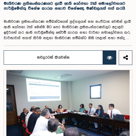
මට්ටම සම්බන්ධයෙන් ඉදිරියේදී තවදුරටත් අවධානය යොමු කර අවශ්‍ය තීරණ
මැතිවරණ ප්‍රතිසංස්කරණයට ලැබී ඇති යෝජනා 31ක් සමාලෝචනයට
ගැනීමේ අවශ්‍යතාව ද කාරක සභාවේදී පෙන්වා දුන් අතර ස්ථිර සහ ස්වධින
පාර්ලිමේන්තු විශේෂ කාරක සභාව විශේෂඥ මණ්ඩලයක් පත් කරයි
වැටුප් හා සේවක සංඛ්‍යා කොමිෂන් සභාවක් ස්ථාපිත කරන ලෙස කාරක
සභාවේ සභාපති යෝජනා කළේය.
මැතිවරණ ප්‍රතිසංස්කරණ සම්බන්ධයෙන් පුද්ගලයන් සහ සංවිධාන වෙතින් ලැබී
ඇති යෝජනා 31ක් මෙන්ම මීට පෙර මැතිවරණ ප්‍රතිසංස්කරණවලට අදාළව
ඉදිරිපත් කර ඇති පාර්ලිමේන්තු තේරීම් කාරක සභා වාර්තා සමාලෝචනය කර,
වාර්තාවක් සකස් කිරීම සඳහා මැතිවරණ සම්බන්ධ නීති (පළාත් සභා ඡන්ද
විමසීමට අදාළ නීති හැර) සමාලෝචනය කර පාර්ලිමේන්තුවට වාර්තා කිරීම සහ
ඒ පිළිබඳ යෝජනා හා නිර්දේශ ඉදිරිපත් කිරීම සඳහා වන පාර්ලිමේන්තු විශේෂ
කාරක සභාව විසින් විශේෂඥ මණ්ඩලයක් පත් කරන ලදී.ඒ මෙම විශේෂ
තවදුරටත් කියවන්න
කාරක සභාව රාජ්‍ය පරිපාලන, පළාත් සභා සහ පළාත් පාලන ගරු අමාත්‍ය
මහාචාර්ය ඒ.එච්.එම්.එච්. අබයරත්න මහතාගේ සභාපතිත්වයෙන්
පාර්ලිමේන්තුවේදී පසුගියදා රැස් වූ අවස්ථාවේදීය.එහිදී 2004, 2007 සහ 2022
වසරවල පාර්ලිමේන්තු තේරීම් කාරක සභා වාර්තා මෙන්ම පුද්ගලයන් හා
සංවිධාන විසින් ඉදිරිපත් කර ඇති යෝජනා 31ක් පදනම් කර ගනිමින් මැතිවරණ
ප්‍රතිසංස්කරණ සම්බන්ධයෙන් දීර්ඝ ලෙස සාකච්ඡා කෙරිණි.සාකච්ඡාවේදී පළාත්
පාලන මැතිවරණ ක්‍රමය සඳහා මිශ්‍ර මැතිවරණ ක්‍රමයක් හඳුන්වා දීම, සුළු පක්ෂ
හා සුළුතර කණ්ඩායම්වල නියෝජනය තහවුරු කිරීම, කාන්තා නියෝජනය
වැඩිදියුණු කිරීම, විද්‍යුත් ඡන්ද ක්‍රමවේදයක් හඳුන්වා දීම සහ කල්තියා ඡන්දය
ප්‍රකාශ කිරීමේ පහසුකම් සැලසීම ඇතුළු යෝජනා පිළිබඳව අවධානය යොමු
විය. එමෙන්ම විදේශගත ශ්‍රී ලාංකිකයන්ට ඡන්ද අයිතිය ලබාදීම සම්බන්ධයෙන්
වන යෝජනා පිළිබඳව ද සලකා බැලුණු අතර, ඒ සඳහා අවශ්‍ය නීතිමය හා
පරිපාලනමය ප්‍රතිපාදන පිළිබඳ වැඩිදුර අධ්‍යයනය කිරීමේ අවශ්‍යතාව
අවධාරණය කෙරිණි.කාරක සභාව විසින් පත් කළ විශේෂඥ මණ්ඩලය මඟින්