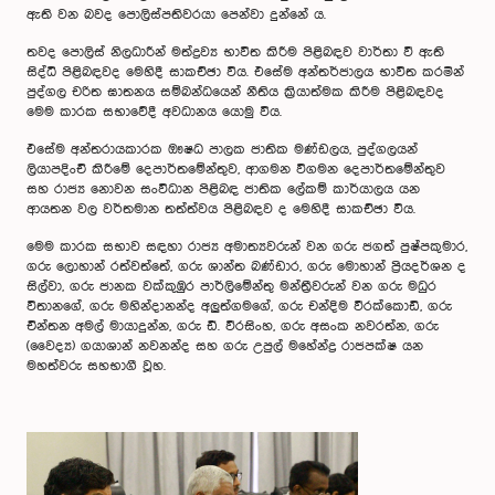
ඇති වන බවද පොලිස්පතිවරයා පෙන්වා දුන්නේ ය.
තවද පොලිස් නිලධාරීන් මත්ද්‍රව්‍ය භාවිත කිරීම පිළිබඳව වාර්තා වී ඇති
සිද්ධි පිළිබඳවද මෙහිදී සාකච්ඡා විය. එසේම අන්තර්ජාලය භාවිත කරමින්
පුද්ගල චරිත ඝාතනය සම්බන්ධයෙන් නීතිය ක්‍රියාත්මක කිරීම පිළිබඳවද
මෙම කාරක සභාවේදී අවධානය යොමු විය.
එසේම අන්තරායකාරක ඖෂධ පාලක ජාතික මණ්ඩලය, පුද්ගලයන්
ලියාපදිංචි කිරීමේ දෙපාර්තමේන්තුව, ආගමන විගමන දෙපාර්තමේන්තුව
සහ රාජ්‍ය නොවන සංවිධාන පිළිබඳ ජාතික ලේකම් කාර්යාලය යන
ආයතන වල වර්තමාන තත්ත්වය පිළිබඳව ද මෙහිදී සාකච්ඡා විය.
මෙම කාරක සභාව සඳහා රාජ්‍ය අමාත්‍යවරුන් වන ගරු ජගත් පුෂ්පකුමාර,
ගරු ලොහාන් රත්වත්තේ, ගරු ශාන්ත බණ්ඩාර, ගරු මොහාන් ප්‍රියදර්ශන ද
සිල්වා, ගරු ජානක වක්කුඹුර පාර්ලිමේන්තු මන්ත්‍රීවරුන් වන ගරු මධුර
විතානගේ, ගරු මහින්දානන්ද අලුත්ගමගේ, ගරු චන්දිම වීරක්කොඩි, ගරු
චින්තන අමල් මායාදුන්න, ගරු ඩී. වීරසිංහ, ගරු අසංක නවරත්න, ගරු
(වෛද්‍ය) ගයාශාන් නවනන්ද සහ ගරු උපුල් මහේන්ද්‍ර රාජපක්ෂ යන
මහත්වරු සහභාගී වූහ.