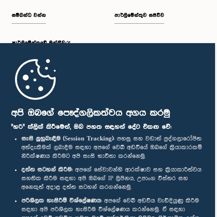
සම්බන්ධ වන්න
පාර්ලිමේන්තුව සජීවීව
පාර්ලි‌මේන්තුවේ මන්ත්‍රීවරු
මුල් පිටුව
පාර්ලිමේන්තු ජංගම යෙදුම
අපි ඔබගේ පෞද්ගලිකත්වය අගය කරමු
"හරි" ක්ලික් කිරීමෙන්, ඔබ පහත සඳහන් දේට එකඟ වේ:
සැසි ලුහුබැඳීම (Session Tracking):
පහසු සහ වඩාත් පුද්ගලාරෝපිත
අත්දැකීමක් ලබාදීම සඳහා අපගේ වෙබ් අඩවියේ ඔබගේ ක්‍රියාකාරකම්
නිරීක්ෂණය කිරීමට අපි සැසි භාවිතා කරන්නෙමු.
අප හා සම්බන්ධ වී සිටින්න :
දත්ත සටහන් කිරීම:
අපගේ සේවාවන්හි ආරක්ෂාව සහ ක්‍රියාකාරීත්වය
සහතික කිරීම සඳහා අපි ඔබගේ IP ලිපිනය, උපාංග විස්තර සහ
අනෙකුත් අදාළ දත්ත සටහන් කරගන්නෙමු.
සම්මාන
පරිශීලක හැසිරීම් විශ්ලේෂණය:
අපගේ වෙබ් අඩවිය වැඩිදියුණු කිරීම
සඳහා අපි පරිශීලක හැසිරීම විශ්ලේෂණය කරන්නෙමු. ඒ සඳහා