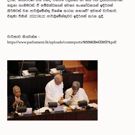
දරන, "මැතිවරණ සහ ඡන්ද විමසීම් ව්‍යුහයේ හා නීති රීති ප්‍රතිසංස්කරණ
හඳුනා ගැනීමටත්, ඒ සම්බන්ධයෙන් අවශ්‍ය සංශෝධනයන් ඉදිරිපත්
කිරීමටත් වන පාර්ලිමේන්තු විශේෂ කාරක සභාවේ" අවසන් වාර්තාව,
එතුමා විසින් 2022.06.22 පාර්ලිමේන්තුවට ඉදිරිපත් කරන ලදී.
වාර්තාව කියවන්න -
https://www.parliament.lk/uploads/comreports/1655963940091379.pdf