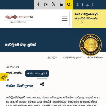
E
|
த
|
මගේ පාර්ලිමේන්තුව
මෙතැනින් පිවිසෙන්න
පාර්ලි‌මේන්තු පුවත්
මුල් පිටුව
පාර්ලි‌මේන්තු පුවත්
මාධ්‍ය නිවේදනය
2022-06-24
පුවත් කාණ්ඩ
:
කාරක සභා පුවත්
02
මාධ්‍ය නිවේදනය
පාර්ලිමේන්තුවේ සභානායක, රාජ්‍ය පරිපාලන, ස්වදේශ කටයුතු, පළාත් සභා
හා පළාත් පාලන අමත්‍ය ගරු දිනේෂ් ගුණවර්ධන මැතිතුමා සභාපතිත්වය