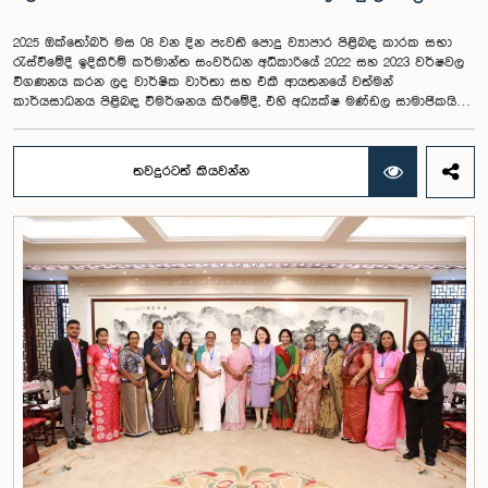
2025 ඔක්තෝබර් මස 08 වන දින පැවති පොදු ව්‍යාපාර පිළිබඳ කාරක සභා
රැස්වීමේදී ඉදිකිරීම් කර්මාන්ත සංවර්ධන අධිකාරියේ 2022 සහ 2023 වර්ෂවල
විගණනය කරන ලද වාර්ෂික වාර්තා සහ එකී ආයතනයේ වත්මන්
කාර්යසාධනය පිළිබඳ විමර්ශනය කිරීමේදී, එහි අධ්‍යක්ෂ මණ්ඩල සාමාජිකයින්
දෙදෙනෙකුගේ හැසිරීම පිළිබඳව පොදු ව්‍යාපාර පිළිබඳ කාරක සභාවේ
අවධානය යොමු ව තිබේ. මෙම රැස්වීම සඳහා සහභාගී වූ නිලධාරීන් අතරින්
එක් අයෙකු, පාර්ලිමේන්තු කාරක සභා රැස්වීම් සඳහා සහභාගී වීමේ දී
තවදුරටත් කියවන්න
නිලධාරීන් විසින් තම ඇඳුම් පැළඳුම් සම්බන්ධයෙන් පිළිපැදිය යුතු වන
නිර්නායකයන්ගෙන් බැහැරව, එකී අවස්ථාවට නුසුදුසු ආකාරයෙන් සැරසී
රැස්වීමට සහභාගී වී සිටි බව කාරක සභාව විසින් නිරීක්ෂණය කරන ලදී.
තවද, ඉහත කී නිලධාරීන් දෙදෙනාම පාර්ලිමේන්තු සම්ප්‍රදායට හා
ක්‍රියාපටිපාටියට පටහැනි අයුරින් සභාපතිවරයාගේ පූර්ව අවසරයකින් තොරව
කාරක සභා රැස්වීමෙන් බැහැර ගොස් ඇති බව ද කාරක සභාව විසින් සඳහන්
කරන ලදී. මෙම සිද්ධීන් සම්බන්ධයෙන් පොදු ව්‍යාපාර පිළිබඳ කාරක සභාවේ
සභාපතිවරයා විසින් මතු කරන ලද වරප්‍රසාද පිළිබඳ ගැටළුවට අනුව,
පාර්ලිමේන්තුවට අපහාස කිරීමේ චෝදනාව යටතේ එම නිලධාරීන් දෙදෙනා 2026
පෙබරවාරි මස 17 වැනි දින ආචාරධර්ම හා වරප්‍රසාද පිළිබඳ කාරක සභාව
හමුවේ පෙනී සිටිනු ලැබූ අතර, එහිදී, ඔවුන් විසින් සිය හැසිරීම සම්බන්ධයෙන්
අවංකවම සමාව අයැද සිටින බව සඳහන් කෙරිණි. පාර්ලිමේන්තු කාරක
සභාවල අධිකාරිය, ගෞරවය සහ ස්ථාපිත ක්‍රියාපටිපාටිවලට ගෞරව කිරීමේ
වැදගත්කම පිළිබඳව නිසි අවබෝධයකින් යුතුව තම ක්‍රියාවන්හි බරපතලකම
නිලධාරීන් විසින් අවබෝධ කරගෙන ඇති බව නිරීක්ෂණය කළ ආචාරධර්ම හා
වරප්‍රසාද පිළිබඳ කාරක සභාව සහ පොදු ව්‍යාපාර පිළිබඳ කාරක සභාවේ