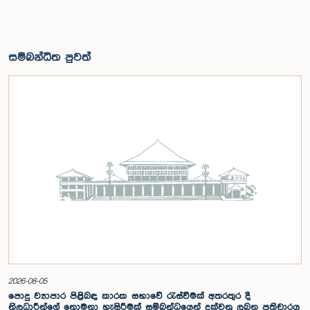
සම්බන්ධිත පුවත්
2026-08-05
පොදු ව්‍යාපාර පිළිබඳ කාරක සභාවේ රැස්වීමක් අතරතුර දී
නිලධාරීන්ගේ නොමනා හැසිරීමක් සම්බන්ධයෙන් දක්වනු ලබන ප්‍රතිචාරය