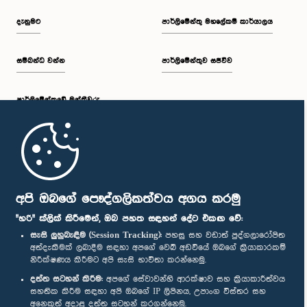
අවසන් තීරණයකට එළඹීම සඳහා ඉදිරි දිනයකදී නැවත සාකච්ඡා කිරීමට
කාරක සභාව තීරණය කළේය.
දැනුමට
පාර්ලිමේන්තු මහලේකම් කාර්යාලය
සම්බන්ධ වන්න
පාර්ලිමේන්තුව සජීවීව
පාර්ලි‌මේන්තුවේ මන්ත්‍රීවරු
මුල් පිටුව
පාර්ලිමේන්තු ජංගම යෙදුම
අපි ඔබගේ පෞද්ගලිකත්වය අගය කරමු
"හරි" ක්ලික් කිරීමෙන්, ඔබ පහත සඳහන් දේට එකඟ වේ:
සැසි ලුහුබැඳීම (Session Tracking):
පහසු සහ වඩාත් පුද්ගලාරෝපිත
අත්දැකීමක් ලබාදීම සඳහා අපගේ වෙබ් අඩවියේ ඔබගේ ක්‍රියාකාරකම්
නිරීක්ෂණය කිරීමට අපි සැසි භාවිතා කරන්නෙමු.
අප හා සම්බන්ධ වී සිටින්න :
දත්ත සටහන් කිරීම:
අපගේ සේවාවන්හි ආරක්ෂාව සහ ක්‍රියාකාරීත්වය
සහතික කිරීම සඳහා අපි ඔබගේ IP ලිපිනය, උපාංග විස්තර සහ
අනෙකුත් අදාළ දත්ත සටහන් කරගන්නෙමු.