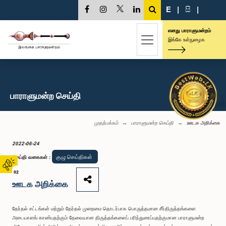
E
|
සි
|
எனது பாராளுமன்றம்
இங்கே உள்நுழைக
பாராளுமன்ற செய்தி
முதற்பக்கம்
பாராளுமன்ற செய்தி
ஊடக அறிக்கை
2022-06-24
குழு செய்திகள்
செய்தி வகைகள்
:
02
ஊடக அறிக்கை
தேர்தல் சட்டங்கள் மற்றும் தேர்தல் முறைமை தொடர்பாக பொருத்தமான சீர்திருத்தங்களை
அடையாளங் காண்பதற்கும் தேவையான திருத்தங்களைப் பரிந்துரைப்பதற்குமான பாராளுமன்ற