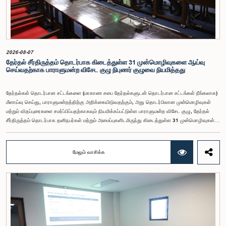
பொறுப்புகள் மற்றும் கடமைகளின் முக்கியத்துவத்தை கருத்தில் கொண்டு, அந்தச் சம்பளம் மேலும்
உயர்ந்த மட்டத்தில் இருக்க வேண்டும் என்ற கருத்தை குழுத் தலைவர் உள்ளிட்ட உறுப்பினர்கள்
முன்வைத்தனர்.அதன்படி, எதிர்காலத்தில் இச்சம்பள மட்டம் தொடர்பாக மேலும் கவனம் செலுத்தி
தேவையான தீர்மானங்கள் எடுக்கப்பட வேண்டியதன் அவசியம் குழுவில் வலியுறுத்தப்பட்டது. மேலும்,
நிரந்தரமானதும் சுயாதீனமானதுமான சம்பள மற்றும் பணியாளர் ஆணைக்குழுவை நிறுவுவதற்கான
யோசனையையும் குழுத் தலைவர் முன்வைத்தார்.
2026-08-07
தேர்தல் சீர்திருத்தம் தொடர்பாக கிடைத்துள்ள 31 முன்மொழிவுகளை ஆய்வு
செய்வதற்காக பாராளுமன்ற விசேட குழு நிபுணர் குழுவை நியமித்தது
தேர்தல்கள் தொடர்பான சட்டங்களை (மாகாண சபை தேர்தல்களுடன் தொடர்பான சட்டங்கள் நீங்கலாக)
மீளாய்வு செய்து, பாராளுமன்றத்திற்கு அறிக்கையிடுவதற்கும், அது தொடர்பிலான முன்மொழிவுகள்
மற்றும் விதப்புரைகளை சமர்ப்பிப்பதற்காகவும் நியமிக்கப்பட்டுள்ள பாராளுமன்ற விசேட குழு, தேர்தல்
சீர்திருத்தம் தொடர்பாக தனிநபர்கள் மற்றும் அமைப்புகளிடமிருந்து கிடைத்துள்ள 31 முன்மொழிவுகள்
மற்றும் இதற்கு முன்னர் தேர்தல் சீர்திருத்தங்கள் தொடர்பில் சமர்ப்பிக்கப்பட்ட விசேட பாராளுமன்ற
குழுக்களின் அறிக்கைகளையும் ஆராய்ந்து அறிக்கையிடுவதற்காக நிபுணர் குழுவொன்றை
நியமித்துள்ளது.கௌரவ பொது நிர்வாக, மாகாண சபைகள் மற்றும் உள்ளூராட்சி அமைச்சர் பேராசிரியர்
மேலும் வாசிக்க
ஏ.எச்.எம்.எச்.அபயரத்ன அவர்கள் தலைமையில் அண்மையில் பாராளுமன்றத்தில் நடைபெற்ற குறித்த
விசேட குழுக் கூட்டத்தின் போதே இத்தீர்மானம் எடுக்கப்பட்டது.2004, 2007 மற்றும் 2022 ஆம்
ஆண்டுகளில் வெளியிடப்பட்ட பாராளுமன்ற விசேட குழுக்களின் அறிக்கைகள் மற்றும் தனிநபர்கள்,
அமைப்புகள் ஆகியவற்றினால் சமர்ப்பிக்கப்பட்டுள்ள 31 முன்மொழிவுகளை அடிப்படையாகக் கொண்டு
தேர்தல் சீர்திருத்தங்கள் தொடர்பாக விரிவான கலந்துரையாடல் இங்கு இடம்பெற்றது.உள்ளூராட்சி
மன்றத் தேர்தல் முறைக்காக கலப்பு தேர்தல் முறையை அறிமுகப்படுத்துதல், சிறு கட்சிகள் மற்றும்
சிறுபான்மை குழுக்களின் பிரதிநிதித்துவத்தை உறுதிப்படுத்துதல், பெண்களின் பிரதிநிதித்துவத்தை
மேம்படுத்துதல், மின்னணு வாக்களிப்பு முறையை அறிமுகப்படுத்துதல், முன்கூட்டியே வாக்களிக்கும்