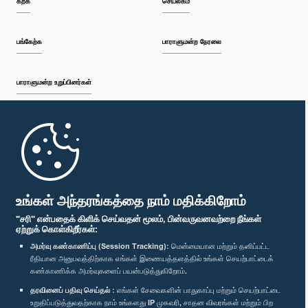
கற்க
செயலகம்
பங்கேற்க
பாராளுமன்ற நேரலை
பாராளுமன்ற உறுப்பினர்கள்
முதற்பக்கம்
பாராளுமன்ற கையடக்க செயலி
உங்கள் அந்தரங்கத்தை நாம் மதிக்கிறோம்
"சரி" என்பதைக் கிளிக் செய்வதன் மூலம், பின்வருவனவற்றை நீங்கள்
ஏற்றுக் கொள்கிறீர்கள்:
அமர்வு கண்காணிப்பு (Session Tracking):
மென்மையான மற்றும் தனிப்பட்ட
ரீதியான அனுபவத்திற்காக எங்கள் இணையத்தளத்தில் உங்கள் செயற்பாட்டைக்
எம்மை பின்தொடர்க :
கண்காணிக்க அமர்வுகளைப் பயன்படுத்துகிறோம்.
தரவினைப் பதிவு செய்தல் :
எங்கள் சேவைகளின் பாதுகாப்பு மற்றும் செயற்பாட்டை
விருதுகள்
உறுதிப்படுத்துவதற்காக நாம் உங்களது IP முகவரி, சாதன விவரங்கள் மற்றும் பிற