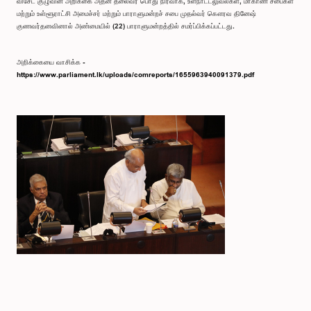
விசேட குழுவின் அறிக்கை அதன் தலைவர் பொது நிர்வாக, உள்நாட்டலுவல்கள், மாகாண சபைகள்
மற்றும் உள்ளூராட்சி அமைச்சர் மற்றும் பாராளுமன்றச் சபை முதல்வர் கௌரவ தினேஷ்
குணவர்தனவினால் அண்மையில் (22) பாராளுமன்றத்தில் சமர்ப்பிக்கப்பட்டது.
அறிக்கையை வாசிக்க -
https://www.parliament.lk/uploads/comreports/1655963940091379.pdf