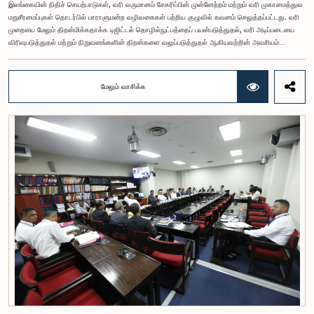
இலங்கையின் நிதிச் செயற்பாடுகள், வரி வருமானம் சேகரிப்பின் முன்னேற்றம் மற்றும் வரி முகாமைத்துவ
மறுசீரமைப்புகள் தொடர்பில் பாராளுமன்ற வழிவகைகள் பற்றிய குழுவில் கவனம் செலுத்தப்பட்டது. வரி
முறையை மேலும் திறன்மிக்கதாக்க டிஜிட்டல் தொழில்நுட்பத்தைப் பயன்படுத்துதல், வரி அடிப்படையை
விரிவுபடுத்துதல் மற்றும் நிறுவனங்களின் திறன்களை வலுப்படுத்துதல் ஆகியவற்றின் அவசியம்
குறித்தும் இங்கு வலியுறுத்தப்பட்டது.கௌரவ பாராளுமன்ற உறுப்பினர் விஜேசிறி பஸ்நாயக்க
தலைமையில் அண்மையில் பாராளுமன்றத்தில் கூடிய பாராளுமன்ற வழிவகைகள் பற்றிய குழுக்
கூட்டத்திற்கு நிதி, திட்டமிடல் மற்றும் பொருளாதார அபிவிருத்தி அமைச்சு மற்றும் உள்நாட்டு இறைவரித்
மேலும் வாசிக்க
திணைக்கள அதிகாரிகள் அழைக்கப்பட்டிருந்தனர் இங்கு இலங்கையின் தற்போதைய நிதி நிலைமை
மற்றும் வரி முகாமைத்துவ மறுசீரமைப்புகள் தொடர்பில் விரிவாக ஆராயப்பட்டது.2026 ஆம்
ஆண்டுக்கான வரித் திட்டம், 2026 ஜூன் 30 ஆம் திகதி வரையான வரி வருமான சேகரிப்பில்
ஏற்பட்டுள்ள முன்னேற்றம், வருமான மதிப்பீடுகள், வரி வகைகளுக்கு ஏற்ப வருமான செயல்திறன், வரி
அடிப்படை, தற்போதைய வரி இணக்க நிலை, வரி முறையை எளிமைப்படுத்த புதிய தொழில்நுட்பங்களை
அறிமுகப்படுத்துதல் மற்றும் RAMIS முறைமையின் முன்னேற்றம், டிஜிட்டல் சேவைகளுக்குப் பொருந்தும்
வரிகள், வரி முகாமைத்துவத்தில் காணப்படும் சவால்கள் மற்றும் எதிர்கால நடவடிக்கைகள் தொடர்பில்
கவனம் செலுத்தப்பட்டது.அண்மைக்கால வரிக் கொள்கை திருத்தங்கள் மற்றும் வருமான முகாமைத்துவ
நடவடிக்கைகள் காரணமாக நாட்டின் நிதித் துறையில் ஓரளவு ஸ்திரத்தன்மை ஏற்பட்டுள்ளதாகவும்
கலந்துரையாடலில் சுட்டிக்காட்டப்பட்டது. இந்த முன்னேற்றத்தை மேலும் வலுப்படுத்துவதற்காக வரி
நிர்வாகத்தை நவீனமயப்படுத்துதல், வரி செலுத்துவோரின் அடிப்படையை விரிவுபடுத்துதல் மற்றும் வரி
இணக்கத்தை மேம்படுத்துதல் ஆகியவற்றின் அவசியமும் வலியுறுத்தப்பட்டது.வரி முறையை மேலும்
திறன்மிக்கதாக்குவதற்காக மின்னணு சேவைகளை விரிவுபடுத்துதல், நிறுவனங்களுக்கு இடையிலான
தரவுப் பரிமாற்றத்தை வலுப்படுத்துதல் மற்றும் டிஜிட்டல் முறைமைகளை மேம்படுத்துதல் தொடர்பிலும்
கலந்துரையாடப்பட்டது.மேலும், வரி நிர்வாகத்தில் காணப்படும் சவால்களாக முறைசாரா பொருளாதார
நடவடிக்கைகளை வரி வலையமைப்பிற்குள் கொண்டுவருதல், தொழில்நுட்ப முறைமைகளைப் புதுப்பிக்க
வேண்டிய தேவை, தரவு ஒருங்கிணைப்பில் காணப்படும் சிக்கல்கள் மற்றும் குறிப்பிட்ட துறைகளுக்குத்
தேவையான மனித வளங்களை அபிவிருத்தி செய்தல் ஆகியவை தொடர்பிலும் கவனம்