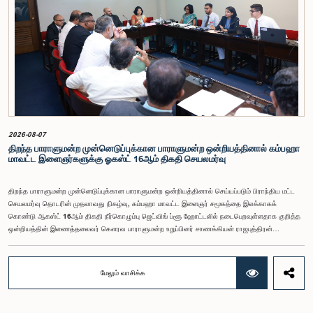
வசதியை ஏற்படுத்துதல் உள்ளிட்ட பல்வேறு முன்மொழிவுகள் தொடர்பில் இக்கூட்டத்தில் விசேட கவனம்
செலுத்தப்பட்டது.மேலும், வெளிநாடுகளில் வாழும் இலங்கையர்களுக்கு வாக்களிக்கும் உரிமையை
வழங்குவது தொடர்பான முன்மொழிவுகளும் பரிசீலிக்கப்பட்டதுடன், அதற்குத் தேவையான சட்ட மற்றும்
நிர்வாக ஏற்பாடுகள் குறித்து மேலும் விரிவான ஆய்வு மேற்கொள்ள வேண்டியதன் அவசியமும்
வலியுறுத்தப்பட்டது.விசேட குழுவினால் நியமிக்கப்பட்டுள்ள நிபுணர் குழு, கிடைத்துள்ள 31
முன்மொழிவுகளையும் முந்தைய பாராளுமன்ற விசேட குழுக்களின் அறிக்கைகளையும் பகுப்பாய்வு
செய்து, நடைமுறைக்கு ஏற்ற பரிந்துரைகளைக் கொண்ட அறிக்கையொன்றைத் தயாரிக்கவுள்ளது.
அதனைத் தொடர்ந்து, அந்தப் பரிந்துரைகளை ஆராய்ந்து அடுத்தகட்ட நடவடிக்கைகளை முன்னெடுக்க
குழு தீர்மானித்தது.இக்கூட்டத்தில், குழு உறுப்பினரான அமைச்சர் கலாநிதி உபாலி பன்னிலகே மற்றும்
பாராளுமன்ற உறுப்பினர்களான ரவி கருணாநாயக்க, ருவந்திலக ஜயக்கொடி மற்றும் கதிரவேலு
சண்முகம் குகதாசன் ஆகியோர் கலந்துகொண்டனர்.
2026-08-07
திறந்த பாராளுமன்ற முன்னெடுப்புக்கான பாராளுமன்ற ஒன்றியத்தினால் கம்பஹா
மாவட்ட இளைஞர்களுக்கு ஓகஸ்ட் 16ஆம் திகதி செயலமர்வு
திறந்த பாராளுமன்ற முன்னெடுப்புக்கான பாராளுமன்ற ஒன்றியத்தினால் செய்யப்படும் பிராந்திய மட்ட
செயலமர்வு தொடரின் முதலாவது நிகழ்வு, கம்பஹா மாவட்ட இளைஞர் சமூகத்தை இலக்காகக்
கொண்டு ஆகஸ்ட் 16ஆம் திகதி நீர்கொழும்பு ஜெட்விங் ப்ளூ ஹோட்டலில் நடைபெறவுள்ளதாக குறித்த
ஒன்றியத்தின் இணைத்தலைவர் கௌரவ பாராளுமன்ற உறுப்பினர் சாணக்கியன் ராஜபுத்திரன்
இராசமாணிக்கம் அவர்கள் தெரிவித்தார். திறந்த பாராளுமன்ற முன்னெடுப்புக்கான பாராளுமன்ற
ஒன்றியத்தின் கூட்டம் கௌரவ உறுப்பினரின் தலைமையில் அண்மையில் (5) நடைபெற்றபோது,
இச்செயலமர்வுக்கான ஏற்பாடுகள் குறித்துக் கலந்துரையாடப்பட்டது.இளைஞர் பிரதிநிதிகளின்
மேலும் வாசிக்க
பங்கேற்புடன் திறந்த பாராளுமன்றக் கருத்திட்டத்தை மேலும் முன்னெடுத்துச் செல்லும் நோக்கில் இந்த
செயலமர்வு தொடர் ஏற்பாடு செய்யப்படுகின்றது. இதில் ஒன்றியத்தின் உறுப்பினர்கள் மற்றும் கம்பஹா
மாவட்டத்தை பிரதிநிதித்துவப்படுத்தும் பாராளுமன்ற உறுப்பினர்களும் பங்கேற்கவிருக்கின்றனர்.இந்த