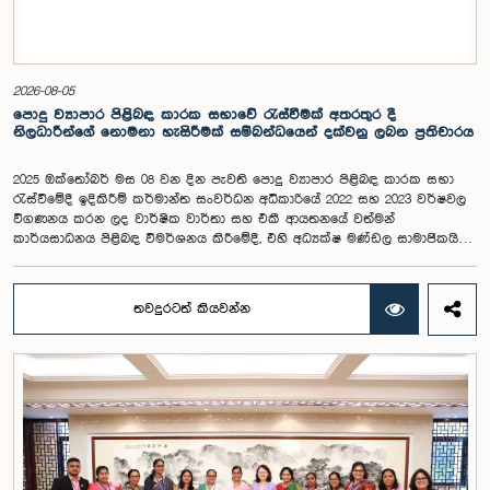
2026-08-05
පොදු ව්‍යාපාර පිළිබඳ කාරක සභාවේ රැස්වීමක් අතරතුර දී
නිලධාරීන්ගේ නොමනා හැසිරීමක් සම්බන්ධයෙන් දක්වනු ලබන ප්‍රතිචාරය
2025 ඔක්තෝබර් මස 08 වන දින පැවති පොදු ව්‍යාපාර පිළිබඳ කාරක සභා
රැස්වීමේදී ඉදිකිරීම් කර්මාන්ත සංවර්ධන අධිකාරියේ 2022 සහ 2023 වර්ෂවල
විගණනය කරන ලද වාර්ෂික වාර්තා සහ එකී ආයතනයේ වත්මන්
කාර්යසාධනය පිළිබඳ විමර්ශනය කිරීමේදී, එහි අධ්‍යක්ෂ මණ්ඩල සාමාජිකයින්
දෙදෙනෙකුගේ හැසිරීම පිළිබඳව පොදු ව්‍යාපාර පිළිබඳ කාරක සභාවේ
අවධානය යොමු ව තිබේ. මෙම රැස්වීම සඳහා සහභාගී වූ නිලධාරීන් අතරින්
එක් අයෙකු, පාර්ලිමේන්තු කාරක සභා රැස්වීම් සඳහා සහභාගී වීමේ දී
තවදුරටත් කියවන්න
නිලධාරීන් විසින් තම ඇඳුම් පැළඳුම් සම්බන්ධයෙන් පිළිපැදිය යුතු වන
නිර්නායකයන්ගෙන් බැහැරව, එකී අවස්ථාවට නුසුදුසු ආකාරයෙන් සැරසී
රැස්වීමට සහභාගී වී සිටි බව කාරක සභාව විසින් නිරීක්ෂණය කරන ලදී.
තවද, ඉහත කී නිලධාරීන් දෙදෙනාම පාර්ලිමේන්තු සම්ප්‍රදායට හා
ක්‍රියාපටිපාටියට පටහැනි අයුරින් සභාපතිවරයාගේ පූර්ව අවසරයකින් තොරව
කාරක සභා රැස්වීමෙන් බැහැර ගොස් ඇති බව ද කාරක සභාව විසින් සඳහන්
කරන ලදී. මෙම සිද්ධීන් සම්බන්ධයෙන් පොදු ව්‍යාපාර පිළිබඳ කාරක සභාවේ
සභාපතිවරයා විසින් මතු කරන ලද වරප්‍රසාද පිළිබඳ ගැටළුවට අනුව,
පාර්ලිමේන්තුවට අපහාස කිරීමේ චෝදනාව යටතේ එම නිලධාරීන් දෙදෙනා 2026