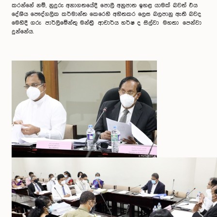
කරන්නේ නම්, නුදුරු අනාගතයේදී පොලී අනුපාත ඉහළ යාමක් බවත් එය
දේශීය පෞද්ගලික කර්මාන්ත කෙරෙහි අහිතකර ලෙස බලපානු ඇති බවද
මෙහිදී ගරු පාර්ලිමේන්තු මන්ත්‍රී ආචාර්ය හර්ෂ ද සිල්වා මහතා පෙන්වා
දුන්නේය.