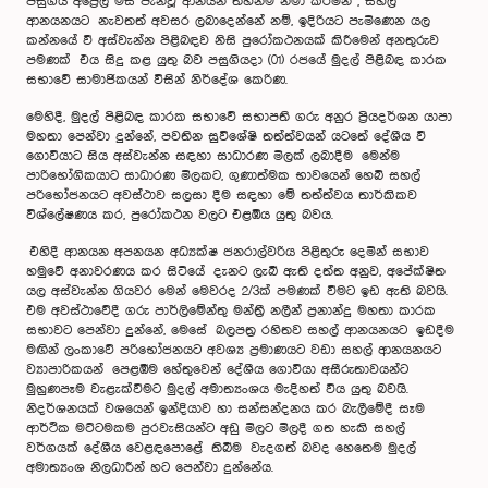
පසුගිය අප්‍රේල් මස පැනවූ ආනයන තහනම නිමා කරමින් , සහල්
ආනයනයට නැවතත් අවසර ලබාදෙන්නේ නම්, ඉදිරියට පැමිණෙන යල
කන්නයේ වී අස්වැන්න පිළිබඳව නිසි පුරෝකථනයක් කිරීමෙන් අනතුරුව
පමණක් එය සිදු කළ යුතු බව පසුගියදා (01) රජයේ මුදල් පිළිබඳ කාරක
සභාවේ සාමාජිකයන් විසින් නිර්දේශ කෙරිණ.
මෙහිදී, මුදල් පිළිබඳ කාරක සභාවේ සභාපති ගරු අනුර ප්‍රියදර්ශන යාපා
මහතා පෙන්වා දුන්නේ, පවතින සුවිශේෂි තත්ත්වයන් යටතේ දේශීය වී
ගොවියාට සිය අස්වැන්න සඳහා සාධාරණ මිලක් ලබාදීම මෙන්ම
පාරිභෝගිකයාට සාධාරණ මිලකට, ගුණාත්මක භාවයෙන් හෙබි සහල්
පරිභෝජනයට අවස්ථාව සලසා දීම සඳහා මේ තත්ත්වය තාර්කිකව
විශ්ලේෂණය කර, පුරෝකථන වලට එළඹිය යුතු බවය.
එහිදී ආනයන අපනයන අධ්‍යක්ෂ ජනරාල්වරිය පිළිතුරු දෙමින් සභාව
හමුවේ අනාවරණය කර සිටියේ දැනට ලැබී ඇති දත්ත අනුව, අපේක්ෂිත
යල අස්වැන්න ගියවර මෙන් මෙවරද 2/3ක් පමණක් වීමට ඉඩ ඇති බවයි.
එම අවස්ථාවේදී ගරු පාර්ලිමේන්තු මන්ත්‍රී නලීන් ප්‍රනාන්දු මහතා කාරක
සභාවට පෙන්වා දුන්නේ, මෙසේ බලපත්‍ර රහිතව සහල් ආනයනයට ඉඩදීම
මඟින් ලංකාවේ පරිභෝජනයට අවශ්‍ය ප්‍රමාණයට වඩා සහල් ආනයනයට
ව්‍යාපාරිකයන් පෙළඹීම හේතුවෙන් දේශීය ගොවියා අසීරුතාවයන්ට
මුහුණපෑම වැළැක්වීමට මුදල් අමාත්‍යංශය මැදිහත් විය යුතු බවයි.
නිදර්ශනයක් වශයෙන් ඉන්දියාව හා සන්සන්දනය කර බැලීමේදී සෑම
ආර්ථික මට්ටමකම පුරවැසියන්ට අඩු මිලට මිලදී ගත හැකි සහල්
වර්ගයක් දේශීය වෙළඳපොළේ තිබීම වැදගත් බවද හෙතෙම මුදල්
අමාත්‍යංශ නිලධාරීන් හට පෙන්වා දුන්නේය.