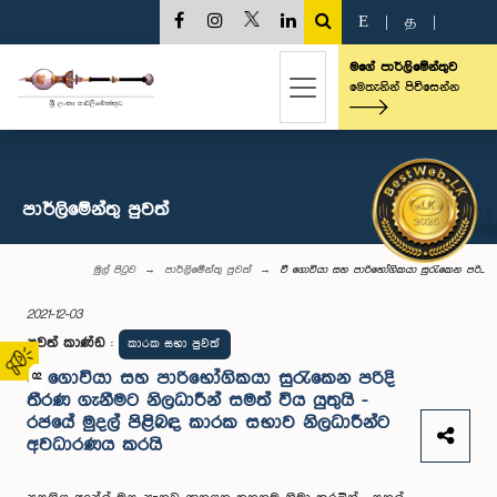
E
|
த
|
මගේ පාර්ලිමේන්තුව
මෙතැනින් පිවිසෙන්න
පාර්ලි‌මේන්තු පුවත්
මුල් පිටුව
පාර්ලි‌මේන්තු පුවත්
වී ගොවියා සහ පාරිභෝගිකයා සුරැකෙන පරි...
2021-12-03
පුවත් කාණ්ඩ
:
කාරක සභා පුවත්
වී ගොවියා සහ පාරිභෝගිකයා සුරැකෙන පරිදි
02
තීරණ ගැනීමට නිලධාරීන් සමත් විය යුතුයි -
රජයේ මුදල් පිළිබඳ කාරක සභාව නිලධාරීන්ට
අවධාරණය කරයි