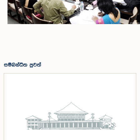
සම්බන්ධිත පුවත්