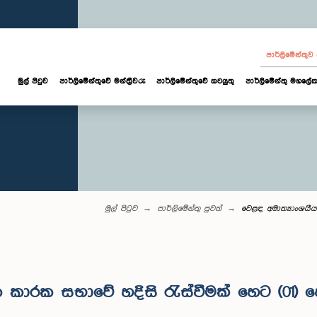
පාර්ලි‌මේන්තු
මුල් පිටුව
පාර්ලි‌මේන්තුවේ මන්ත්‍රීවරු
පාර්ලිමේන්තුවේ කටයුතු
පාර්ලිමේන්තු මහලේක
මුල් පිටුව
පාර්ලි‌මේන්තු පුවත්
වෙළඳ අමාත්‍යාංශයීය
ාරක සභාවේ හදිසි රැස්වීමක් හෙට (01) පෙ.