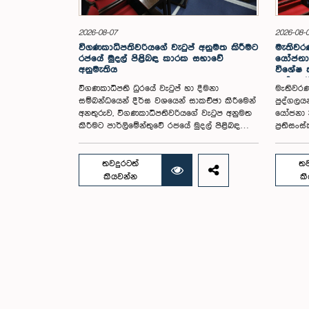
2026-08-07
2026-08-
විගණකාධිපතිවරියගේ වැටුප් අනුමත කිරීමට
මැතිවරණ
රජයේ මුදල් පිළිබඳ කාරක සභාවේ
යෝජනා 
අනුමැතිය
විශේෂ
පත් කර
විගණකාධිපති ධුරයේ වැටුප් හා දීමනා
මැතිවරණ
සම්බන්ධයෙන් දීර්ඝ වශයෙන් සාකච්ඡා කිරීමෙන්
පුද්ගලය
අනතුරුව, විගණකාධිපතිවරියගේ වැටුප අනුමත
යෝජනා 3
කිරීමට පාර්ලිමේන්තුවේ රජයේ මුදල් පිළිබඳ
ප්‍රතිස
කාරක සභාව තීරණය කළේය.ඒ ගරු
පාර්ලිම
පාර්ලිමේන්තු මන්ත්‍රී ආචාර්ය හර්ෂ ද සිල්වා
සමාලෝචන
මහතාගේ සභාපතිත්වයෙන්, ගරු නියෝජ්‍ය
සඳහා මැ
තවදුරටත්
තව
අමාත්‍යවරුන් වන චතුරංග අබේසිංහ, නිශාන්ත
ඡන්ද වි
කියවන්න
ක
ජයවීර, ගරු පාර්ලිමේන්තු මන්ත්‍රීවරුන් වන රවී
කර පාර්
කරුණානායක, නිමල් පලිහේන, විජේසිරි
පිළිබඳ 
බස්නායක, එම්.කේ.එම්. අස්ලම්, තිලිණ
සඳහා වන
සමරකෝන් සහ චම්පික හෙට්ටිආරච්චි යන
විසින් 
මහත්ම මහත්මීන්ගේ සහභාගීත්වයෙන් මෙම
මෙම විශ
කාරක සභාව පාර්ලිමේන්තුවේදී පසුගියදා (04)
පළාත් ස
රැස්වූ අවස්ථාවේදීය. ශ්‍රී ලංකා ප්‍රජාතාන්ත්‍රික
මහාචාර්
සමාජවාදී ජනරජයේ ආණ්ඩුක්‍රම ව්‍යවස්ථාවේ
සභාපතිත
153(2) ව්‍යවස්ථාව ප්‍රකාරව විගණකාධිපති ධුරයේ
රැස් වූ 
වැටුප් සම්බන්ධයෙන් අදාළ යෝජනාව කාරක
වසරවල ප