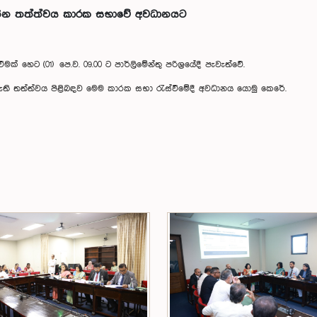
වතින තත්ත්වය කාරක සභාවේ අවධානයට
හෙට (01) පෙ.ව. 09.00 ට පාර්ලිමේන්තු පරිශ්‍රයේදී පැවැත්වේ.
ඇති තත්ත්වය පිළිබඳව මෙම කාරක සභා රැස්වීමේදී අවධානය යොමු කෙරේ.