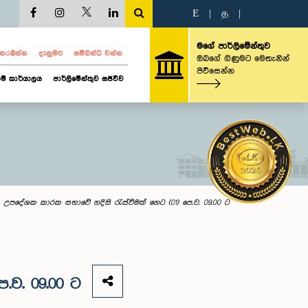
E
|
த
|
මගේ පාර්ලිමේන්තුව
ව නරඹන්න
දැනුමට
සම්බන්ධ වන්න
ඔබගේ ගිණුමට මෙතැනින්
පිවිසෙන්න
ම් කාර්යාලය
පාර්ලිමේන්තුව සජීවීව
 උපදේශක කාරක සභාවේ හදිසි රැස්වීමක් හෙට (01) පෙ.ව. 09.00 ට
ව. 09.00 ට