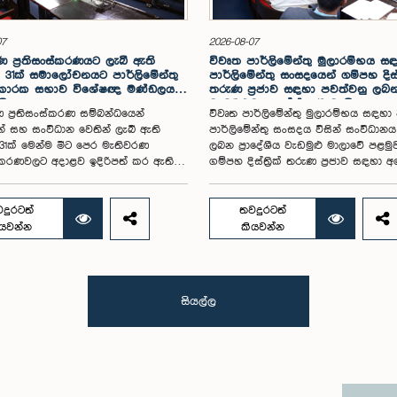
07
2026-08-07
 ප්‍රතිසංස්කරණයට ලැබී ඇති
විවෘත පාර්ලිමේන්තු මුලාරම්භය 
31ක් සමාලෝචනයට පාර්ලිමේන්තු
පාර්ලිමේන්තු සංසදයෙන් ගම්පහ දිස්ත්‍
 කාරක සභාව විශේෂඥ මණ්ඩලයක්
තරුණ ප්‍රජාව සඳහා පවත්වනු ලබ
යි
වැඩමුළුව අගෝස්තු 16 වැනිදා
 ප්‍රතිසංස්කරණ සම්බන්ධයෙන්
විවෘත පාර්ලිමේන්තු මුලාරම්භය සඳහා
න් සහ සංවිධාන වෙතින් ලැබී ඇති
පාර්ලිමේන්තු සංසදය විසින් සංවිධාන
1ක් මෙන්ම මීට පෙර මැතිවරණ
ලබන ප්‍රාදේශීය වැඩමුළු මාලාවේ පළමු
ංස්කරණවලට අදාළව ඉදිරිපත් කර ඇති
ගම්පහ දිස්ත්‍රික් තරුණ ප්‍රජාව සඳහා 
ේන්තු තේරීම් කාරක සභා වාර්තා
16 වැනිදා මීගමුව ජෙට්වින් බ්ලූ හෝටල්
ය කර, වාර්තාවක් සකස් කිරීම
පරිශ්‍රයේදී පැවැත්වීමට නියමිත බව එම
තිවරණ සම්බන්ධ නීති (පළාත් සභා
සංසදයේ සම සභාපති ගරු පාර්ලිමේන්තු 
දුරටත්
තවදුරටත්
මසීමට අදාළ නීති හැර) සමාලෝචනය
ෂානක්කියන් රාජපුත්තිරන් රාසමාණික්
ියවන්න
කියවන්න
ලිමේන්තුවට වාර්තා කිරීම සහ ඒ
පැවසීය.ඒ මහතාගේ ප්‍රධානත්වයෙන් 2026
යෝජනා හා නිර්දේශ ඉදිරිපත් කිරීම
දින පැවති එම සංසදයේ රැස්වීමේදී මී
 පාර්ලිමේන්තු විශේෂ කාරක සභාව
සංවිධාන කටයුතු පිළිබඳව සාකච්ඡා
විශේෂඥ මණ්ඩලයක් පත් කරන ලදී.ඒ
කෙරිණි. තරුණ නියෝජිතයන්ගේ
සියල්ල
ේෂ කාරක සභාව රාජ්‍ය පරිපාලන,
සහභාගීත්වයෙන් විවෘත පාර්ලිමේන්තු
භා සහ පළාත් පාලන ගරු අමාත්‍ය
තවදුරටත් ප්‍රවර්ධනය කිරීමේ අරමුණින්
ය ඒ.එච්.එම්.එච්. අබයරත්න මහතාගේ
වැඩමුළු මාලාව සංවිධානය කෙරෙන අ
්වයෙන් පාර්ලිමේන්තුවේදී පසුගියදා
සංසදයේ සාමාජික මන්ත්‍රීවරු මෙන්ම 
අවස්ථාවේදීය.එහිදී 2004, 2007 සහ 2022
දිස්ත්‍රික් පාර්ලිමේන්තු මන්ත්‍රීවරුන් ද ම
ාර්ලිමේන්තු තේරීම් කාරක සභා
අවස්ථාවට සහභාගී වීමට නියමිතය.මෙ