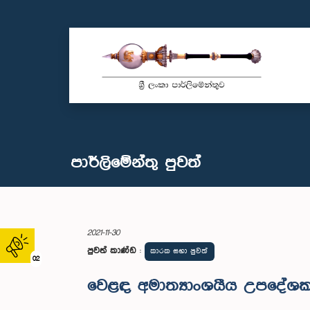
පාර්ලි‌මේන්තු පුවත්
2021-11-30
පුවත් කාණ්ඩ
:
කාරක සභා පුවත්
02
වෙළඳ අමාත්‍යාංශයීය උපදේශක ක