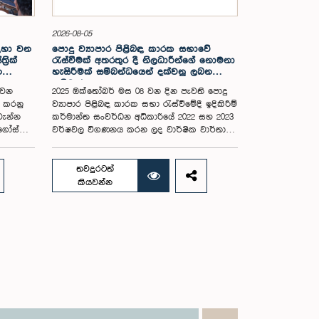
2026-08-05
සඳහා වන
පොදු ව්‍යාපාර පිළිබඳ කාරක සභාවේ
රික්
රැස්වීමක් අතරතුර දී නිලධාරීන්ගේ නොමනා
න
හැසිරීමක් සම්බන්ධයෙන් දක්වනු ලබන
ප්‍රතිචාරය
 වන
2025 ඔක්තෝබර් මස 08 වන දින පැවති පොදු
ය කරනු
ව්‍යාපාර පිළිබඳ කාරක සභා රැස්වීමේදී ඉදිකිරීම්
වැන්න
කර්මාන්ත සංවර්ධන අධිකාරියේ 2022 සහ 2023
අගෝස්තු
වර්ෂවල විගණනය කරන ලද වාර්ෂික වාර්තා
සහ එකී ආයතනයේ වත්මන් කාර්යසාධනය
පිළිබඳ විමර්ශනය කිරීමේදී, එහි අධ්‍යක්ෂ
මන්ත්‍රී
මණ්ඩල සාමාජිකයින් දෙදෙනෙකුගේ හැසිරීම
තවදුරටත්
කම් මහතා
පිළිබඳව පොදු ව්‍යාපාර පිළිබඳ කාරක සභාවේ
කියවන්න
.08.05
අවධානය යොමු ව තිබේ. මෙම රැස්වීම සඳහා
ට අදාළ
සහභාගී වූ නිලධාරීන් අතරින් එක් අයෙකු,
පාර්ලිමේන්තු කාරක සභා රැස්වීම් සඳහා
සහභාගී වීමේ දී නිලධාරීන් විසින් තම ඇඳුම්
 සංකල්පය
පැළඳුම් සම්බන්ධයෙන් පිළිපැදිය යුතු වන
 මෙම
නිර්නායකයන්ගෙන් බැහැරව, එකී අවස්ථාවට
තර
නුසුදුසු ආකාරයෙන් සැරසී රැස්වීමට සහභාගී වී
ගම්පහ
සිටි බව කාරක සභාව විසින් නිරීක්ෂණය කරන
ෙම
ලදී. තවද, ඉහත කී නිලධාරීන් දෙදෙනාම
ම
පාර්ලිමේන්තු සම්ප්‍රදායට හා ක්‍රියාපටිපාටියට