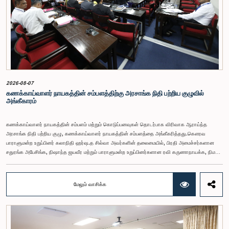
2026-08-07
கணக்காய்வாளர் நாயகத்தின் சம்பளத்திற்கு அரசாங்க நிதி பற்றிய குழுவில்
அங்கீகாரம்
கணக்காய்வாளர் நாயகத்தின் சம்பளம் மற்றும் கொடுப்பனவுகள் தொடர்பாக விரிவாக ஆராய்ந்த
அரசாங்க நிதி பற்றிய குழு, கணக்காய்வாளர் நாயகத்தின் சம்பளத்தை அங்கீகரித்தது.கௌரவ
பாராளுமன்ற உறுப்பினர் கலாநிதி ஹர்ஷ.த சில்வா அவர்களின் தலைமையில், பிரதி அமைச்சர்களான
சதுரங்க அபேசிங்க, நிஷாந்த ஜயவீர மற்றும் பாராளுமன்ற உறுப்பினர்களான ரவி கருணாநாயக்க, நிமல்
பலிஹேன, விஜேசிறி பஸ்நாயக்க, எம்.கே.எம். அஸ்லம், திலின சமரகோன் மற்றும் சம்பிக்க
ஹெட்டிஆராச்சி ஆகியோரின் பங்கேற்புடன் அண்மையில் (ஆக. 04) பாராளுமன்றத்தில் கூடிய அரசாங்க
நிதி பற்றிய குழுக் கூட்டத்திலேயே இந்த அங்கீகாரம் வழங்கப்பட்டது.இலங்கை ஜனநாயக சோசலிசக்
மேலும் வாசிக்க
குடியரசின் அரசியலமைப்பின் 153(2) ஆம் உறுப்புரையின் பிரகாரம், கணக்காய்வாளர் நாயகத்தின்
சம்பளம் தொடர்பான பிரேரணை குழுவின் கவனத்திற்கு கொண்டு வரப்பட்டது.இதன்போது,
கணக்காய்வாளர் நாயகத்தின் பொறுப்புகள், அரச நிதி மேற்பார்வை மற்றும் கணக்காய்வுத் துறையின்
சுயாதீனத் தன்மை உள்ளிட்ட விடயங்களை கருத்தில் கொண்டு, சம்பள மட்டம் தொடர்பாக குழுத்
தலைவர் உள்ளிட்ட உறுப்பினர்கள் தமது கருத்துகளையும் பரிந்துரைகளையும் முன்வைத்தனர்.மேலும்,