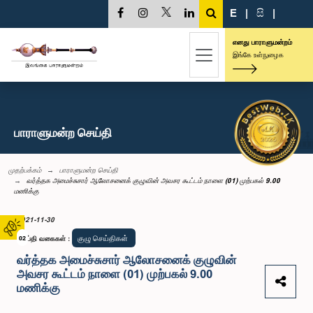
E
|
සි
|
எனது பாராளுமன்றம்
இங்கே உள்நுழைக
பாராளுமன்ற செய்தி
முதற்பக்கம்
பாராளுமன்ற செய்தி
வர்த்தக அமைச்சுசார் ஆலோசனைக் குழுவின் அவசர கூட்டம் நாளை (01) முற்பகல் 9.00
மணிக்கு
2021-11-30
குழு செய்திகள்
செய்தி வகைகள்
02
:
வர்த்தக அமைச்சுசார் ஆலோசனைக் குழுவின்
அவசர கூட்டம் நாளை (01) முற்பகல் 9.00
மணிக்கு