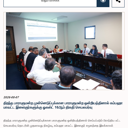
மேலும் வாசிக்க
ஏ.எச்.எம்.எச்.அபயரத்ன அவர்கள் தலைமையில் அண்மையில் பாராளுமன்றத்தில் நடைபெற்ற குறித்த
விசேட குழுக் கூட்டத்தின் போதே இத்தீர்மானம் எடுக்கப்பட்டது.2004, 2007 மற்றும் 2022 ஆம்
ஆண்டுகளில் வெளியிடப்பட்ட பாராளுமன்ற விசேட குழுக்களின் அறிக்கைகள் மற்றும் தனிநபர்கள்,
அமைப்புகள் ஆகியவற்றினால் சமர்ப்பிக்கப்பட்டுள்ள 31 முன்மொழிவுகளை அடிப்படையாகக் கொண்டு
தேர்தல் சீர்திருத்தங்கள் தொடர்பாக விரிவான கலந்துரையாடல் இங்கு இடம்பெற்றது.உள்ளூராட்சி
மன்றத் தேர்தல் முறைக்காக கலப்பு தேர்தல் முறையை அறிமுகப்படுத்துதல், சிறு கட்சிகள் மற்றும்
சிறுபான்மை குழுக்களின் பிரதிநிதித்துவத்தை உறுதிப்படுத்துதல், பெண்களின் பிரதிநிதித்துவத்தை
மேம்படுத்துதல், மின்னணு வாக்களிப்பு முறையை அறிமுகப்படுத்துதல், முன்கூட்டியே வாக்களிக்கும்
வசதியை ஏற்படுத்துதல் உள்ளிட்ட பல்வேறு முன்மொழிவுகள் தொடர்பில் இக்கூட்டத்தில் விசேட கவனம்
செலுத்தப்பட்டது.மேலும், வெளிநாடுகளில் வாழும் இலங்கையர்களுக்கு வாக்களிக்கும் உரிமையை
வழங்குவது தொடர்பான முன்மொழிவுகளும் பரிசீலிக்கப்பட்டதுடன், அதற்குத் தேவையான சட்ட மற்றும்
நிர்வாக ஏற்பாடுகள் குறித்து மேலும் விரிவான ஆய்வு மேற்கொள்ள வேண்டியதன் அவசியமும்
வலியுறுத்தப்பட்டது.விசேட குழுவினால் நியமிக்கப்பட்டுள்ள நிபுணர் குழு, கிடைத்துள்ள 31
முன்மொழிவுகளையும் முந்தைய பாராளுமன்ற விசேட குழுக்களின் அறிக்கைகளையும் பகுப்பாய்வு
செய்து, நடைமுறைக்கு ஏற்ற பரிந்துரைகளைக் கொண்ட அறிக்கையொன்றைத் தயாரிக்கவுள்ளது.
அதனைத் தொடர்ந்து, அந்தப் பரிந்துரைகளை ஆராய்ந்து அடுத்தகட்ட நடவடிக்கைகளை முன்னெடுக்க
குழு தீர்மானித்தது.இக்கூட்டத்தில், குழு உறுப்பினரான அமைச்சர் கலாநிதி உபாலி பன்னிலகே மற்றும்
பாராளுமன்ற உறுப்பினர்களான ரவி கருணாநாயக்க, ருவந்திலக ஜயக்கொடி மற்றும் கதிரவேலு
சண்முகம் குகதாசன் ஆகியோர் கலந்துகொண்டனர்.
2026-08-07
திறந்த பாராளுமன்ற முன்னெடுப்புக்கான பாராளுமன்ற ஒன்றியத்தினால் கம்பஹா
மாவட்ட இளைஞர்களுக்கு ஓகஸ்ட் 16ஆம் திகதி செயலமர்வு
திறந்த பாராளுமன்ற முன்னெடுப்புக்கான பாராளுமன்ற ஒன்றியத்தினால் செய்யப்படும் பிராந்திய மட்ட
செயலமர்வு தொடரின் முதலாவது நிகழ்வு, கம்பஹா மாவட்ட இளைஞர் சமூகத்தை இலக்காகக்