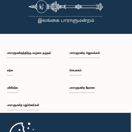
நேரங்களிலும் நாடாளுமன்றத்தின் கண்ணியம் மற்றும் அதிகாரத்தை நிலைநிறுத்த வேண்டும் என்று
இந்தக் குழு வலியுறுத்த விரும்புகிறது.அரசாங்க பொறுப்பு முயற்சிகள் பற்றிய குழுஇலங்கை
பாராளுமன்றம்
பாராளுமன்றத்திற்கு வருகை தருதல்
பாராளுமன்ற அலுவல்கள்
கற்க
செயலகம்
பங்கேற்க
பாராளுமன்ற நேரலை
பாராளுமன்ற உறுப்பினர்கள்
முதற்பக்கம்