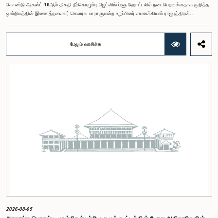
கொண்டு ஆகஸ்ட் 16ஆம் திகதி நீர்கொழும்பு ஜெட்விங் ப்ளூ ஹோட்டலில் நடைபெறவுள்ளதாக குறித்த
ஒன்றியத்தின் இணைத்தலைவர் கௌரவ பாராளுமன்ற உறுப்பினர் சாணக்கியன் ராஜபுத்திரன்
இராசமாணிக்கம் அவர்கள் தெரிவித்தார். திறந்த பாராளுமன்ற முன்னெடுப்புக்கான பாராளுமன்ற
ஒன்றியத்தின் கூட்டம் கௌரவ உறுப்பினரின் தலைமையில் அண்மையில் (5) நடைபெற்றபோது,
இச்செயலமர்வுக்கான ஏற்பாடுகள் குறித்துக் கலந்துரையாடப்பட்டது.இளைஞர் பிரதிநிதிகளின்
மேலும் வாசிக்க
பங்கேற்புடன் திறந்த பாராளுமன்றக் கருத்திட்டத்தை மேலும் முன்னெடுத்துச் செல்லும் நோக்கில் இந்த
செயலமர்வு தொடர் ஏற்பாடு செய்யப்படுகின்றது. இதில் ஒன்றியத்தின் உறுப்பினர்கள் மற்றும் கம்பஹா
மாவட்டத்தை பிரதிநிதித்துவப்படுத்தும் பாராளுமன்ற உறுப்பினர்களும் பங்கேற்கவிருக்கின்றனர்.இந்த
செயலமர்வுகளின் ஊடாக, இளைஞர் சமூகத்திற்கு பாராளுமன்ற நடவடிக்கைகள், சட்டவாக்க
செயன்முறை மற்றும் திறந்த பாராளுமன்றத்தின் எண்ணக்கரு தொடர்பில் விழிப்புணர்வூட்டவும்,
பாராளுமன்றத்திற்கும் பொதுமக்களுக்கும் இடையிலான தொடர்பை மேலும் வலுப்படுத்துவதும்
எதிர்பார்க்கப்படுகின்றது.இந்தக் கூட்டத்தில் ஒன்றியத்தின் கௌரவ உறுப்பினர்கள் மற்றும்
இச்செயலமர்வு தொடருக்கான அபிவிருத்தி பங்காளராக அனுசரணை வழங்கும் CII (Coalition for
Inclusive Impact) நிறுவனத்தின் பிரதிநிதிகளும் கலந்துகொண்டனர்.இந்த செயலமர்வில் பங்கேற்க
விரும்பும் கம்பஹா மாவட்டத்தைச் சேர்ந்த 18 – 35 வயதுக்குட்பட்ட இளைஞர், யுவதிகள் இங்கே
தரப்பட்டுள்ள https://forms.gle/aVp5UzhLbtPSmVap8 இணைப்பின் ஊடாக உரிய விண்ணப்பப்
படிவத்தை பூர்த்தி செய்து பதிவு செய்யுமாறு கேட்டுக்கொள்ளப்படுகின்றனர்.
2026-08-05