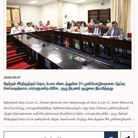
அரசியலமைப்பின் 170 ஆம் உறுப்புரையின் பிரகாரம், கணக்காய்வாளர் நாயகம் ஒரு அரசாங்க ஊழியர்
அல்ல என்பதையும், நடைமுறையில் உள்ள அரசாங்க சம்பள அளவுகோலுக்கு வெளியே இப்பதவிக்கான
சம்பளத்தை விசேடமாக பரிசீலிக்க முடியும் என்பதையும் குழு சுட்டிக்காட்டியது.முன்மொழியப்பட்ட சம்பளத்
தொகை, முன்னர் பதவி வகித்த கணக்காய்வாளர் நாயகங்களின் சம்பளங்களையும் கருத்தில் கொண்டு
நிர்ணயிக்கப்பட்டதாக அதிகாரிகள் தெரிவித்தனர். இதற்கு முன்னர், சம்பளங்கள் மற்றும் பணியாளர்
ஆணைக்குழுவே இத்தகைய சம்பளங்களை நிர்ணயித்து வந்த போதிலும், தற்போது அத்தகைய
ஆணைக்குழு இல்லையெனவும் அதிகாரிகள் குறிப்பிட்டனர்.கணக்காய்வாளர் நாயகத்திற்கான
முன்மொழியப்பட்ட சம்பள மட்டத்தை குழு அங்கீகரித்திருந்தாலும், அப்பதவிக்கு வழங்கப்பட்டுள்ள
பொறுப்புகள் மற்றும் கடமைகளின் முக்கியத்துவத்தை கருத்தில் கொண்டு, அந்தச் சம்பளம் மேலும்
உயர்ந்த மட்டத்தில் இருக்க வேண்டும் என்ற கருத்தை குழுத் தலைவர் உள்ளிட்ட உறுப்பினர்கள்
முன்வைத்தனர்.அதன்படி, எதிர்காலத்தில் இச்சம்பள மட்டம் தொடர்பாக மேலும் கவனம் செலுத்தி
தேவையான தீர்மானங்கள் எடுக்கப்பட வேண்டியதன் அவசியம் குழுவில் வலியுறுத்தப்பட்டது. மேலும்,
நிரந்தரமானதும் சுயாதீனமானதுமான சம்பள மற்றும் பணியாளர் ஆணைக்குழுவை நிறுவுவதற்கான
யோசனையையும் குழுத் தலைவர் முன்வைத்தார்.
2026-08-07
தேர்தல் சீர்திருத்தம் தொடர்பாக கிடைத்துள்ள 31 முன்மொழிவுகளை ஆய்வு
செய்வதற்காக பாராளுமன்ற விசேட குழு நிபுணர் குழுவை நியமித்தது
தேர்தல்கள் தொடர்பான சட்டங்களை (மாகாண சபை தேர்தல்களுடன் தொடர்பான சட்டங்கள் நீங்கலாக)
மீளாய்வு செய்து, பாராளுமன்றத்திற்கு அறிக்கையிடுவதற்கும், அது தொடர்பிலான முன்மொழிவுகள்
மற்றும் விதப்புரைகளை சமர்ப்பிப்பதற்காகவும் நியமிக்கப்பட்டுள்ள பாராளுமன்ற விசேட குழு, தேர்தல்
சீர்திருத்தம் தொடர்பாக தனிநபர்கள் மற்றும் அமைப்புகளிடமிருந்து கிடைத்துள்ள 31 முன்மொழிவுகள்
மற்றும் இதற்கு முன்னர் தேர்தல் சீர்திருத்தங்கள் தொடர்பில் சமர்ப்பிக்கப்பட்ட விசேட பாராளுமன்ற
குழுக்களின் அறிக்கைகளையும் ஆராய்ந்து அறிக்கையிடுவதற்காக நிபுணர் குழுவொன்றை
நியமித்துள்ளது.கௌரவ பொது நிர்வாக, மாகாண சபைகள் மற்றும் உள்ளூராட்சி அமைச்சர் பேராசிரியர்