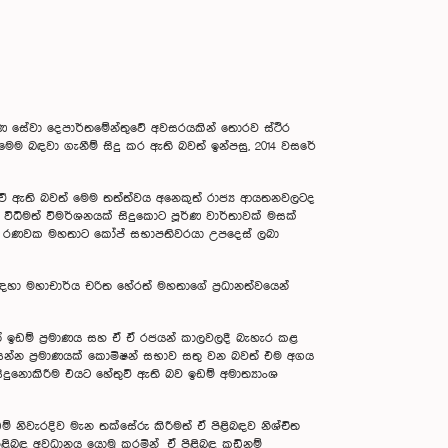
කරණ සේවා දෙපාර්තමේන්තුවේ අවසරයකින් තොරව ස්ථිර
මෙම බඳවා ගැනීම් සිදු කර ඇති බවත් ඉන්පසු, 2014 වසරේ
ුවී ඇති බවත් මෙම තත්ත්වය අනෙකුත් රාජ්‍ය ආයතනවලටද
 විධිමත් විමර්ශනයක් සිදුකොට පූර්ණ වාර්තාවක් මසක්
.කේ. රණවක මහතාට කෝප් සභාපතිවරයා උපදෙස් ලබා
ඳහා මහාචාර්ය චරිත හේරත් මහතාගේ ප්‍රධානත්වයෙන්
ගත් ඉඩම් ප්‍රමාණය සහ ඒ ඒ රජයන් කාලවලදී බැහැර කළ
සන්න ප්‍රමාණයක් කොමිෂන් සභාව සතු වන බවත් එම අගය
දුනොකිරීම එයට හේතුවී ඇති බව ඉඩම් අමාත්‍යාංශ
් නිවැරදිව මැන තක්සේරු කිරීමත් ඒ පිළිබඳව නිශ්චිත
 පිළිබඳ අවධානය යොමු කරමින් ඒ පිළිබඳ කඩිනම්