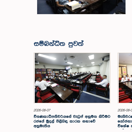
සම්බන්ධිත පුවත්
2026-08-07
2026-08-
විගණකාධිපතිවරියගේ වැටුප් අනුමත කිරීමට
මැතිවරණ
රජයේ මුදල් පිළිබඳ කාරක සභාවේ
යෝජනා 
අනුමැතිය
විශේෂ
පත් කර