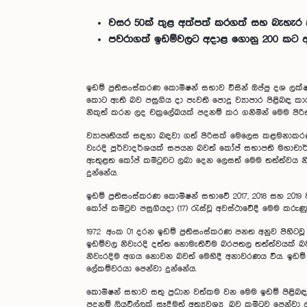
වසර 50ක් තුළ අත්පත් කරගත් සහ බැහැර
පවරාගත් ඉඩම්වලට අදාළ ගොනු 200 කට ආස
ඉඩම් ප්‍රතිසංස්කරණ කොමිෂන් සභාව විසින් ඔප්පු දශ ල
කොට ඇති බව පසුගිය දා පැවති පොදු ව්‍යාපාර පිළිබඳ කා
නිකුත් කරන ලද චක්‍රලේඛයක් පදනම් කර ගනිමින් මෙම පිරිස
ව්‍යාපෘතියක් සඳහා බඳවා ගත් පිරිසක් මෙලෙස කළමනාකර
වැරදි පූර්වාදර්ශයක් සපයන බවත් කෝප් සභාපති මහාචාර්ය 
ඇතුළත කෝප් කමිටුවට ලබා දෙන ලෙසත් මෙම තත්ත්වය නි
දුන්නේය.
ඉඩම් ප්‍රතිසංස්කරණ කොමිෂන් සභාවේ 2017, 2018 සහ 20
කෝප් කමිටුව පසුගියදා (17) රැස්වූ අවස්ථාවේදී මෙම කරු
1972 අංක 01 දරන ඉඩම් ප්‍රතිසංස්කරණ පනත අනුව පිහිටව
ඉඩම්වල නිවැරදි දත්ත නොමැතිවීම බරපතල තත්ත්වයක් බ
නිවැරදිම අගය නොවන බවත් මෙහිදී අනාවරණය විය. ඉඩම් අ
ලේකම්වරයා පෙන්වා දුන්නේය.
කොමිෂන් සභාව සතු ප්‍රධාන වත්කම වන මෙම ඉඩම් පිළිබඳ 
පදනම් ලියවිල්ලක් සෑදීමත් අත්‍යවශ්‍ය බව කමිටුව පෙන්