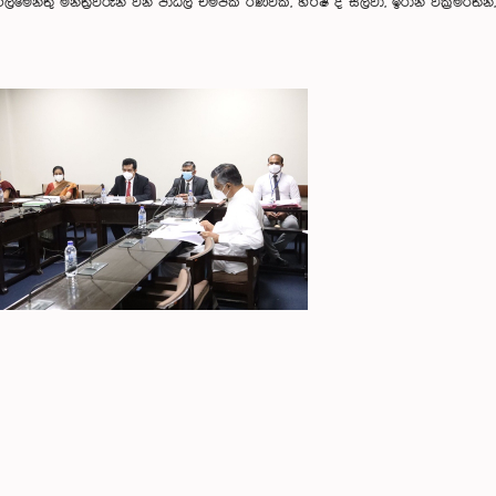
පාර්ලිමේන්තු මන්ත්‍රීවරුන් වන පාඨලී චම්පික රණවක, හර්ෂ ද සිල්වා, ඉරාන් වික්‍