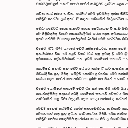
වැඩපිළිවෙලක් සකස් කොට කෝප් කමිටුවට දන්වන ලෙස අමා
නවීණ තාක්ෂණය භාවිතා කරමින් මෙම ඉඩම්වල දත්ත ඩිජිටල
කමිටුව පෙන්වා දුන් අතර ඒ සඳහා කඩිනමින් මැදිහත්වන
පවරා ගැනීමට අදාළ ඇතැම් ගොනු අස්ථානගත වී ඇති බවද
මේ පිළිබඳවද වහාම සොයාබැලීමක් කරන ලෙස අමාත්‍යාංශ 
අතට පත්වීම බරපතල ගැටලුවක් බැවින් මෙම තත්ත්වය නි
එසේම 1972 -1974 කාලයේ ඉඩම් ප්‍රතිසංස්කරණ පනත අනුව 
අනාවරණය විය. මේ අනුව වසර 50ක් තුළ ප්‍රමාද වූ මෙම ක්
අමාත්‍යාංශ ලේකම්වරයාට සහ ඉඩම් කොමිෂන් සභාවේ සභා
කොමිෂන් සභාව සතු ඉඩම් අක්කර ලක්ෂ 17 කට ආසන්න ප
නිවැරදිවිය යුතු බවද කමිටුව පෙන්වා දුන්නේය. මෙම තත්
ගන්නා ලෙස කෝප් සභාපතිවරයා ඉඩම් කොමිෂන් සභාවේ ස
එසේම කොමිෂන් සභාවේ ඉඩම් බදු දුන් පසු එම ඉඩම් බැං
කොන්දේසිවල සදහන් පරිදි කොමිෂන් සභාවේ අවසරය මත උ
පැවරීමෙන් පසු ඒවා ඵලදායි ලෙස යොදා ගන්නේ ද යන්නත් 
‍මෙහිදී අදහස් දක්වමින් කෝප් සභාපතිවරයා පැවසුවේ කො
මොහොතේ කළ යුතු ප්‍රධාන කාර්යභාර්ය බවයි. මෙය ජාතික අ
කමිටුව නැවත කැඳවීමට අපේක්ෂා කරන බව ද මහාචාර්ය 