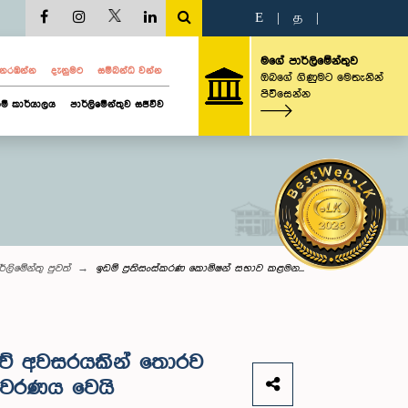
E
|
த
|
මගේ පාර්ලිමේන්තුව
ව නරඹන්න
දැනුමට
සම්බන්ධ වන්න
ඔබගේ ගිණුමට මෙතැනින්
පිවිසෙන්න
ම් කාර්යාලය
පාර්ලිමේන්තුව සජීවීව
ර්ලි‌මේන්තු පුවත්
ඉඩම් ප්‍රතිසංස්කරණ කොමිෂන් සභාව කළමන...
ුවේ අවසරයකින් තොරව
නාවරණය වෙයි