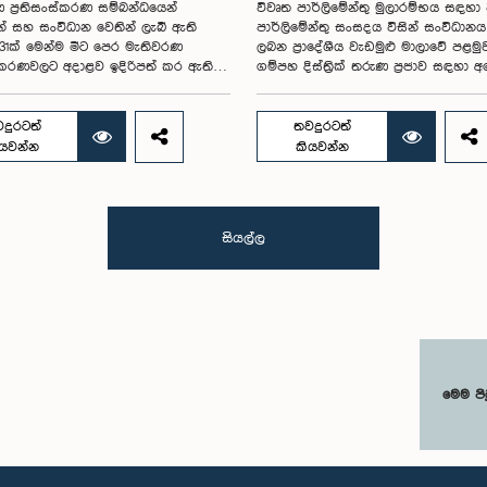
 ප්‍රතිසංස්කරණ සම්බන්ධයෙන්
විවෘත පාර්ලිමේන්තු මුලාරම්භය සඳහා
න් සහ සංවිධාන වෙතින් ලැබී ඇති
පාර්ලිමේන්තු සංසදය විසින් සංවිධාන
1ක් මෙන්ම මීට පෙර මැතිවරණ
ලබන ප්‍රාදේශීය වැඩමුළු මාලාවේ පළමු
ංස්කරණවලට අදාළව ඉදිරිපත් කර ඇති
ගම්පහ දිස්ත්‍රික් තරුණ ප්‍රජාව සඳහා 
ේන්තු තේරීම් කාරක සභා වාර්තා
16 වැනිදා මීගමුව ජෙට්වින් බ්ලූ හෝටල්
ය කර, වාර්තාවක් සකස් කිරීම
පරිශ්‍රයේදී පැවැත්වීමට නියමිත බව එම
තිවරණ සම්බන්ධ නීති (පළාත් සභා
සංසදයේ සම සභාපති ගරු පාර්ලිමේන්තු 
දුරටත්
තවදුරටත්
මසීමට අදාළ නීති හැර) සමාලෝචනය
ෂානක්කියන් රාජපුත්තිරන් රාසමාණික්
ියවන්න
කියවන්න
ලිමේන්තුවට වාර්තා කිරීම සහ ඒ
පැවසීය.ඒ මහතාගේ ප්‍රධානත්වයෙන් 2026
යෝජනා හා නිර්දේශ ඉදිරිපත් කිරීම
දින පැවති එම සංසදයේ රැස්වීමේදී මී
 පාර්ලිමේන්තු විශේෂ කාරක සභාව
සංවිධාන කටයුතු පිළිබඳව සාකච්ඡා
විශේෂඥ මණ්ඩලයක් පත් කරන ලදී.ඒ
කෙරිණි. තරුණ නියෝජිතයන්ගේ
සියල්ල
ේෂ කාරක සභාව රාජ්‍ය පරිපාලන,
සහභාගීත්වයෙන් විවෘත පාර්ලිමේන්තු
භා සහ පළාත් පාලන ගරු අමාත්‍ය
තවදුරටත් ප්‍රවර්ධනය කිරීමේ අරමුණින්
ය ඒ.එච්.එම්.එච්. අබයරත්න මහතාගේ
වැඩමුළු මාලාව සංවිධානය කෙරෙන අ
්වයෙන් පාර්ලිමේන්තුවේදී පසුගියදා
සංසදයේ සාමාජික මන්ත්‍රීවරු මෙන්ම 
අවස්ථාවේදීය.එහිදී 2004, 2007 සහ 2022
දිස්ත්‍රික් පාර්ලිමේන්තු මන්ත්‍රීවරුන් ද ම
ාර්ලිමේන්තු තේරීම් කාරක සභා
අවස්ථාවට සහභාගී වීමට නියමිතය.මෙ
ෙන්ම පුද්ගලයන් හා සංවිධාන විසින්
වැඩමුළු මගීන් විශේෂයෙන් තරුණ ප්‍රජා
් කර ඇති යෝජනා 31ක් පදනම් කර
පාර්ලිමේන්තු කටයුතු, ව්‍යවස්ථාදායක ක්‍
මෙම පි
 මැතිවරණ ප්‍රතිසංස්කරණ සම්බන්ධයෙන්
සහ විවෘත පාර්ලිමේන්තු මූලධර්ම පිළි
ෙස සාකච්ඡා කෙරිණි.සාකච්ඡාවේදී
දැනුවත් කිරීම මෙන්ම, පාර්ලිමේන්තුව 
ලන මැතිවරණ ක්‍රමය සඳහා මිශ්‍ර
පුරවැසියන් අතර සම්බන්ධතාව තවදුරට
ක්‍රමයක් හඳුන්වා දීම, සුළු පක්ෂ හා
ශක්තිමත් කිරීම ද අපේක්ෂා කෙරේ.මෙ
කණ්ඩායම්වල නියෝජනය තහවුරු කිරීම,
රැස්වීමට සංසදයේ සාමාජික මන්ත්‍රීවර