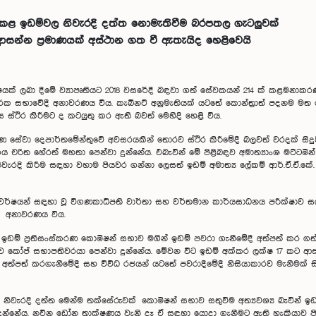
 කළ ඉඩම්වල නිවැරදි දත්ත නොමැතිවීම බරපතල ගැටලුවක්
න්න ප්‍රමාණයක් අස්ථාන ගත වී ඇතැයිද හෙළිවෙයි
ක්ෂයක් ලබා දීමේ ව්‍යාපෘතියට 2018 වසරේදී බඳවා ගත් සේවකයන් 214 ක් කළමනා
රක සභාවේදී අනාවරණය විය. කැබිනට් අනුමැතියක් යටතේ ‍කොන්ත්‍රාත් පදනම මත 
 ස්ථිර කිරීමට ද කටයුතු කර ඇති බවත් මෙහිදි හෙළි විය.
ණ සේවා දෙපාර්තමේන්තුවේ අවසරයකින් තොරව ස්ථිර කිරීමේදී බලවත් වරදක් සිද
චරිත හේරත් මහතා පෙන්වා දුන්නේය. එබැවින් මේ පිළිබඳව අමාත්‍යාංශ මට්ටමින්
වැරදි කිරීම සඳහා වහාම පියවර ගන්නා ලෙසත් ඉඩම් අමාත්‍ය ලේකම් ආර්.ඒ.ඒ
19 වර්ෂයන් සඳහා වූ විගණකාධිපති වාර්තා සහ වර්තමාන කාර්යසාධනය පරීක්ෂාව ස
ණු අනාවරණය විය.
ූ ඉඩම් ප්‍රතිසංස්කරණ කොමිෂන් සභාව මගින් ඉඩම් පවරා ගැනීමේදී අත්පත් කර 
ව කෝප් සභාපතිවරයා පෙන්වා දුන්නේය. මේවන විට ඉඩම් අක්කර ලක්ෂ 17 කට ආ
ත්පත් කරගැනීමේදී සහ විවිධ රජයන් යටතේ පවරාදීමේදී නිසියාකාරව මැනීමක් සි
නිවැරදි දත්ත මෙන්ම තක්සේරුවක් කොමිෂන් සභාව සතුවීම අත්‍යවශ්‍ය බැවින් ඉඩම
වා දුන්නේය. නවීන ඩ්‍රෝන තාක්ෂණය වැනි දෑ ඒ සඳහා යොදා ගැනීමට ඇති හැකියාව