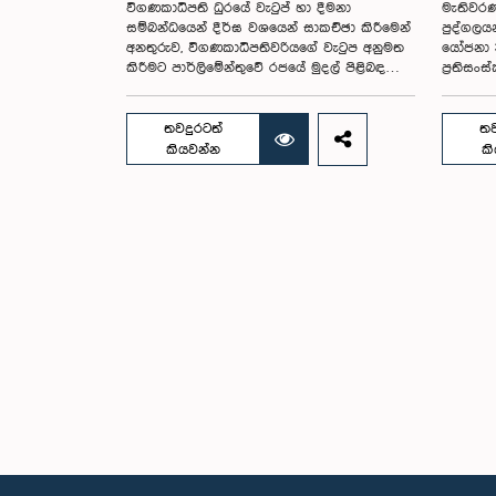
විගණකාධිපති ධුරයේ වැටුප් හා දීමනා
මැතිවරණ
සම්බන්ධයෙන් දීර්ඝ වශයෙන් සාකච්ඡා කිරීමෙන්
පුද්ගලය
අනතුරුව, විගණකාධිපතිවරියගේ වැටුප අනුමත
යෝජනා 3
කිරීමට පාර්ලිමේන්තුවේ රජයේ මුදල් පිළිබඳ
ප්‍රතිස
කාරක සභාව තීරණය කළේය.ඒ ගරු
පාර්ලිම
පාර්ලිමේන්තු මන්ත්‍රී ආචාර්ය හර්ෂ ද සිල්වා
සමාලෝචන
මහතාගේ සභාපතිත්වයෙන්, ගරු නියෝජ්‍ය
සඳහා මැ
තවදුරටත්
තව
අමාත්‍යවරුන් වන චතුරංග අබේසිංහ, නිශාන්ත
ඡන්ද වි
කියවන්න
ක
ජයවීර, ගරු පාර්ලිමේන්තු මන්ත්‍රීවරුන් වන රවී
කර පාර්
කරුණානායක, නිමල් පලිහේන, විජේසිරි
පිළිබඳ 
බස්නායක, එම්.කේ.එම්. අස්ලම්, තිලිණ
සඳහා වන
සමරකෝන් සහ චම්පික හෙට්ටිආරච්චි යන
විසින් 
මහත්ම මහත්මීන්ගේ සහභාගීත්වයෙන් මෙම
මෙම විශ
කාරක සභාව පාර්ලිමේන්තුවේදී පසුගියදා (04)
පළාත් ස
රැස්වූ අවස්ථාවේදීය. ශ්‍රී ලංකා ප්‍රජාතාන්ත්‍රික
මහාචාර්
සමාජවාදී ජනරජයේ ආණ්ඩුක්‍රම ව්‍යවස්ථාවේ
සභාපතිත
153(2) ව්‍යවස්ථාව ප්‍රකාරව විගණකාධිපති ධුරයේ
රැස් වූ 
වැටුප් සම්බන්ධයෙන් අදාළ යෝජනාව කාරක
වසරවල ප
සභාවේ අවධානයට යොමු කර තිබිණි.එහිදී
වාර්තා ම
විගණකාධිපතිවරියගේ වගකීම්, රාජ්‍ය මූල්‍ය
ඉදිරිපත
අධීක්ෂණය හා විගණන ක්ෂේත්‍රයේ ස්වාධීනත්වය
ගනිමින්
ඇතුළු කරුණු සැලකිල්ලට ගනිමින් වැටුප් මට්ටම
දීර්ඝ ල
පිළිබඳව කාරක සභා සභාපතිවරයා ඇතුළු
පළාත් පා
මන්ත්‍රීවරුන් විසින් අදහස් හා යෝජනා ඉදිරිපත්
මැතිවරණ 
කරන ලදී. ආණ්ඩුක්‍රම ව්‍යස්ථාවේ 170 වෙනි
සුළුතර 