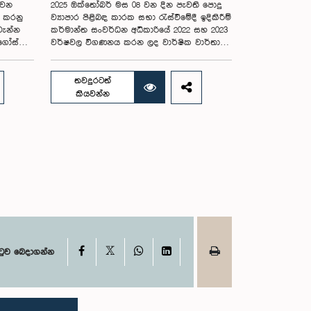
 වන
2025 ඔක්තෝබර් මස 08 වන දින පැවති පොදු
ය කරනු
ව්‍යාපාර පිළිබඳ කාරක සභා රැස්වීමේදී ඉදිකිරීම්
වැන්න
කර්මාන්ත සංවර්ධන අධිකාරියේ 2022 සහ 2023
අගෝස්තු
වර්ෂවල විගණනය කරන ලද වාර්ෂික වාර්තා
සහ එකී ආයතනයේ වත්මන් කාර්යසාධනය
පිළිබඳ විමර්ශනය කිරීමේදී, එහි අධ්‍යක්ෂ
මන්ත්‍රී
මණ්ඩල සාමාජිකයින් දෙදෙනෙකුගේ හැසිරීම
තවදුරටත්
කම් මහතා
පිළිබඳව පොදු ව්‍යාපාර පිළිබඳ කාරක සභාවේ
කියවන්න
.08.05
අවධානය යොමු ව තිබේ. මෙම රැස්වීම සඳහා
ට අදාළ
සහභාගී වූ නිලධාරීන් අතරින් එක් අයෙකු,
පාර්ලිමේන්තු කාරක සභා රැස්වීම් සඳහා
සහභාගී වීමේ දී නිලධාරීන් විසින් තම ඇඳුම්
 සංකල්පය
පැළඳුම් සම්බන්ධයෙන් පිළිපැදිය යුතු වන
 මෙම
නිර්නායකයන්ගෙන් බැහැරව, එකී අවස්ථාවට
තර
නුසුදුසු ආකාරයෙන් සැරසී රැස්වීමට සහභාගී වී
ගම්පහ
සිටි බව කාරක සභාව විසින් නිරීක්ෂණය කරන
ෙම
ලදී. තවද, ඉහත කී නිලධාරීන් දෙදෙනාම
ම
පාර්ලිමේන්තු සම්ප්‍රදායට හා ක්‍රියාපටිපාටියට
ව
පටහැනි අයුරින් සභාපතිවරයාගේ පූර්ව
රියාවලිය
අවසරයකින් තොරව කාරක සභා රැස්වීමෙන්
X
Facebook
WhatsApp
LinkedIn
ටුව බෙදාගන්න
බඳ
බැහැර ගොස් ඇති බව ද කාරක සභාව විසින්
සහ
සඳහන් කරන ලදී. මෙම සිද්ධීන් සම්බන්ධයෙන්
ත්
පොදු ව්‍යාපාර පිළිබඳ කාරක සභාවේ
ම
සභාපතිවරයා විසින් මතු කරන ලද වරප්‍රසාද
ු සහ
පිළිබඳ ගැටළුවට අනුව, පාර්ලිමේන්තුවට අපහාස