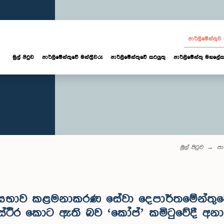
පාර්ලි‌මේන්තු
මුල් පිටුව
පාර්ලි‌මේන්තුවේ මන්ත්‍රීවරු
පාර්ලිමේන්තුවේ කටයුතු
පාර්ලිමේන්තු මහලේක
මුල් පිටුව
පා
න් සභාව කළමනාකරණ සේවා දෙපාර්තමේන්ත
 ස්ථිර කොට ඇති බව ‘කෝප්’ කමිටුවේදී අ