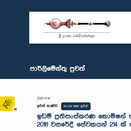
පාර්ලි‌මේන්තු පුවත්
2021-11-19
පුවත් කාණ්ඩ
:
කාරක සභා පුවත්
02
ඉඩම් ප්‍රතිසංස්කරණ කොමිෂ
2018 වසරේදී සේවකයන් 214 ක්