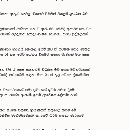
මිකතා ඇතුළු ගැටලු රැසකට එමගින් විසදුම් ලැබෙන බව
රමාණයක් අස්ථාන ගත වී ඇති බව මෙහිදී අනාවරණය විය.
ඩාත් ඵලදායිව යොදා ගැනීම වෙනුවට විවිධ පුද්ගලයන්
ප්‍රමාණය නිදහස් නොකළ ඉඩම් 260 ක් පවතින බවද මෙහිදී
මාස 06 තුළ මෙම ප්‍රශ්නය විසදීම සඳහා මැදිහත් වන ලෙස
ියන 676 ක් ලෙස සඳහන්ව තිබුණද එම අගය වර්තමානයේ
දි කරගැනීම සඳහා මාස 06 ක් තුළ අවශ්‍ය ක්‍රියාමාර්ග
ව්‍යාපාරිකයන් තමා ලබා ගත් ඉඩම පවරා දීමේ
ය. එසේම ඇතැම් ඉඩම් ප්‍රාදේශීය ලේකම්වරුන්ට
කර ගැනීම පිළිබඳ ආකෘතියක් පිළියෙල කිරීම මේ
ශ්චිත වැඩපිළිවෙලක් සැලසුම් කිරීම සඳහා ඉදිරියේදී