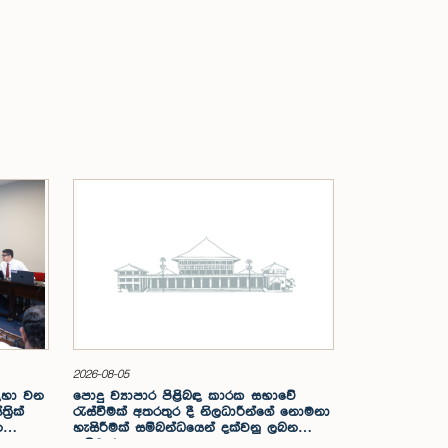
2026-08-05
සඳහා වන
පොදු ව්‍යාපාර පිළිබඳ කාරක සභාවේ
රික්
රැස්වීමක් අතරතුර දී නිලධාරීන්ගේ නොමනා
න
හැසිරීමක් සම්බන්ධයෙන් දක්වනු ලබන
ප්‍රතිචාරය