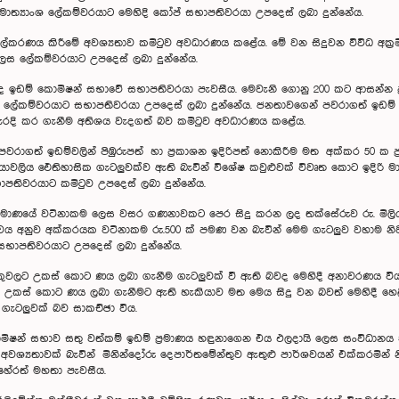
ත්‍යාංශ ලේකම්වරයාට මෙහිදි කෝප් සභාපතිවරයා උපදෙස් ලබා දුන්නේය.
්කරණය කිරීමේ අවශ්‍යතාව කමිටුව අවධාරණය කළේය. මේ වන සිදුවන විවිධ අක්‍ර
 ලෙස ලේකම්වරයාට උපදෙස් ලබා දුන්නේය.
 ඉඩම් කොමිෂන් සභාවේ සභාපතිවරයා පැවසීය. මෙවැනි ගොනු 200 කට ආසන්න ප්‍
ලේකම්වරයාට සභාපතිවරයා උපදෙස් ලබා දුන්නේය. ජනතාවගෙන් පවරාගත් ඉඩම් ව
වැරදි කර ගැනීම අතිශය වැදගත් බව කමිටුව අවධාරණය කළේය.
පවරාගත් ඉඩම්වලින් පිඹුරුපත් හා ප්‍රකාශන ඉදිරිපත් නොකිරීම මත අක්කර 50 ක 
‍රියාවලිය ‍ඓතිහාසික ගැටලුවක්ව ඇති බැවින් විශේෂ කවුළුවක් විවෘත කොට ඉදිරි 
පතිවරයාට කමිටුව උපදෙස් ලබා දුන්නේය.
්‍රමාණයේ වටිනාකම ලෙස වසර ගණනාවකට පෙර සිදු කරන ලද තක්සේරුව රු. මිල
ත්වය අනුව අක්කරයක වටිනාකම රු.500 ක් පමණ වන බැවින් මෙම ගැටලුව වහාම නිවැර
භාපතිවරයාට උපදෙස් ලබා දුන්නේය.
කුවලට උකස් කොට ණය ලබා ගැනීම ගැටලුවක් වී ඇති බවද මෙහිදී අනාවරණය විය. 
කස් කොට ණය ලබා ගැනීමට ඇති හැකියාව මත මෙය සිදු වන බවත් මෙහිදී හෙළිවි
ගැටලුවක් බව සාකච්ඡා විය.
මිෂන් සභාව සතු වත්කම් ඉඩම් ප්‍රමාණය හඳුනාගෙන එය ඵලදායි ලෙස සංවිධානය 
වශ්‍යතාවක් බැවින් මිනින්දෝරු දෙපාර්තමේන්තුව ඇතුළු පාර්ශවයන් එක්කරමින් නි
හේරත් මහතා පැවසීය.