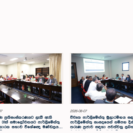
07
2026-08-07
 ප්‍රතිසංස්කරණයට ලැබී ඇති
විවෘත පාර්ලිමේන්තු මුලාරම්භය 
31ක් සමාලෝචනයට පාර්ලිමේන්තු
පාර්ලිමේන්තු සංසදයෙන් ගම්පහ දිස්ත්‍
 කාරක සභාව විශේෂඥ මණ්ඩලයක්
තරුණ ප්‍රජාව සඳහා පවත්වනු ලබ
යි
වැඩමුළුව අගෝස්තු 16 වැනිදා