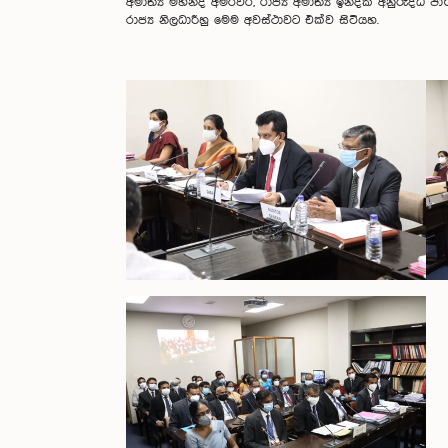
අමාත්‍ය මහින්ද අමරවීර, රාජ්‍ය අමාත්‍ය ඉන්දික අනුරුද්ධ 
රාජ්‍ය නිලධාරීහු මෙම අවස්ථාවට එක්ව සිටියහ.