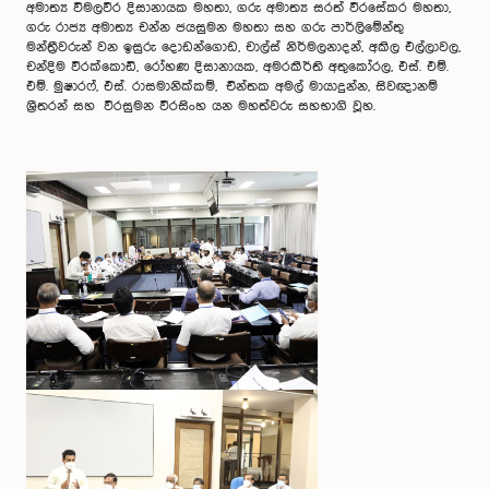
අමාත්‍ය විමලවීර දිසානායක මහතා, ගරු අමාත්‍ය සරත් වීරසේකර මහතා,
ගරු රාජ්‍ය අමාත්‍ය චන්න ජයසුමන මහතා සහ ගරු පාර්ලිමේන්තු
මන්ත්‍රීවරුන් වන ඉසුරු දොඩන්ගොඩ, චාල්ස් නිර්මලනාදන්, අකිල එල්ලාවල,
චන්දිම වීරක්කොඩි, රෝහණ දිසානායක, අමරකීර්ති අතුකෝරල, එස්. එම්.
එම්. මුෂාරෆ්, එස්. රාසමානික්කම්, චින්තක අමල් මායාදුන්න, සිවඥානම්
ශ්‍රීතරන් සහ වීරසුමන වීරසිංහ යන මහත්වරු සහභාගි වූහ.