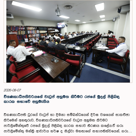
2026-08-07
විගණකාධිපතිවරියගේ වැටුප් අනුමත කිරීමට රජයේ මුදල් පිළිබඳ
කාරක සභාවේ අනුමැතිය
විගණකාධිපති ධුරයේ වැටුප් හා දීමනා සම්බන්ධයෙන් දීර්ඝ වශයෙන් සාකච්ඡා
කිරීමෙන් අනතුරුව, විගණකාධිපතිවරියගේ වැටුප අනුමත කිරීමට
පාර්ලිමේන්තුවේ රජයේ මුදල් පිළිබඳ කාරක සභාව තීරණය කළේය.ඒ ගරු
පාර්ලිමේන්තු මන්ත්‍රී ආචාර්ය හර්ෂ ද සිල්වා මහතාගේ සභාපතිත්වයෙන්, ගරු