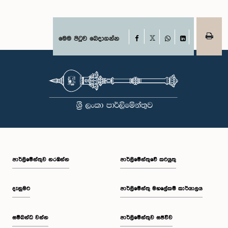
සභාපතිවරයා විසින් මතු කරන ලද වරප්‍රසාද පිළිබඳ ගැටළුවට අනුව,
පාර්ලිමේන්තුවට අපහාස කිරීමේ චෝදනාව යටතේ එම නිලධාරීන් දෙදෙනා 2026
පෙබරවාරි මස 17 වැනි දින ආචාරධර්ම හා වරප්‍රසාද පිළිබඳ කාරක සභාව
හමුවේ පෙනී සිටිනු ලැබූ අතර, එහිදී, ඔවුන් විසින් සිය හැසිරීම සම්බන්ධයෙන්
අවංකවම සමාව අයැද සිටින බව සඳහන් කෙරිණි. පාර්ලිමේන්තු කාරක
Facebook
මෙම පිටුව බෙදාගන්න
X
සභාවල අධිකාරිය, ගෞරවය සහ ස්ථාපිත ක්‍රියාපටිපාටිවලට ගෞරව කිරීමේ
WhatsApp
LinkedIn
වැදගත්කම පිළිබඳව නිසි අවබෝධයකින් යුතුව තම ක්‍රියාවන්හි බරපතලකම
නිලධාරීන් විසින් අවබෝධ කරගෙන ඇති බව නිරීක්ෂණය කළ ආචාරධර්ම හා
වරප්‍රසාද පිළිබඳ කාරක සභාව සහ පොදු ව්‍යාපාර පිළිබඳ කාරක සභාවේ
සභාපතිවරයා විසින් ඒ පිළිබඳව නිසි පරිදි සලකා බැලීමෙන් අනතුරුව, ඉහත
කී නිලධාරීන්ට සමාව ලබා දෙන ලෙස කරන ලද ඉල්ලීම පිළිගන්නා
ලදී. පාර්ලිමේන්තු කාරක සභා රැස්වීම් සඳහා පෙනී සිටින සියලුම පුද්ගලයන්
සෑම අවස්ථාවකදීම ඉහළම මට්ටමින් ආචාරධර්ම හා හැසිරීම් අනුගමනය
කිරීමත්, පාර්ලිමේන්තු ක්‍රියාපටිපාටීන්ට අනුකූලව කටයුතු කිරීම සහ
පාර්ලිමේන්තුවේ ගරුත්වය හා අධිකාරිය ආරක්ෂා කරමින් කටයුතු කිරීමත්
අපේක්ෂා කරන බව පොදු ව්‍යාපාර පිළිබඳ කාරක සභාව තව දුරටත්
අවධාරණය කරයි. පොදු ව්‍යාපාර පිළිබඳ කාරක සභාව ශ්‍රී ලංකා පාර්ලිමේන්තුව
පාර්ලි‌මේන්තුව නරඹන්න
පාර්ලිමේන්තුවේ කටයුතු
දැනුමට
පාර්ලිමේන්තු මහලේකම් කාර්යාලය
සම්බන්ධ වන්න
පාර්ලිමේන්තුව සජීවීව