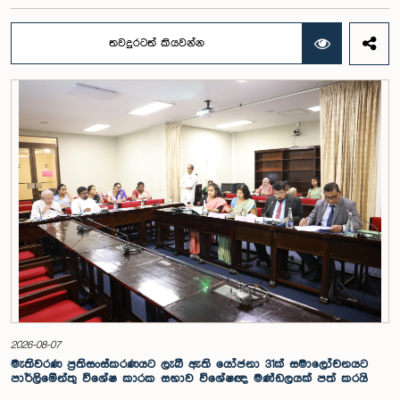
නියෝජ්‍ය අමාත්‍යවරුන් වන චතුරංග අබේසිංහ, නිශාන්ත ජයවීර, ගරු
පාර්ලිමේන්තු මන්ත්‍රීවරුන් වන රවී කරුණානායක, නිමල් පලිහේන, විජේසිරි
බස්නායක, එම්.කේ.එම්. අස්ලම්, තිලිණ සමරකෝන් සහ චම්පික හෙට්ටිආරච්චි
තවදුරටත් කියවන්න
යන මහත්ම මහත්මීන්ගේ සහභාගීත්වයෙන් මෙම කාරක සභාව
පාර්ලිමේන්තුවේදී පසුගියදා (04) රැස්වූ අවස්ථාවේදීය. ශ්‍රී ලංකා ප්‍රජාතාන්ත්‍රික
සමාජවාදී ජනරජයේ ආණ්ඩුක්‍රම ව්‍යවස්ථාවේ 153(2) ව්‍යවස්ථාව ප්‍රකාරව
විගණකාධිපති ධුරයේ වැටුප් සම්බන්ධයෙන් අදාළ යෝජනාව කාරක සභාවේ
අවධානයට යොමු කර තිබිණි.එහිදී විගණකාධිපතිවරියගේ වගකීම්, රාජ්‍ය මූල්‍ය
අධීක්ෂණය හා විගණන ක්ෂේත්‍රයේ ස්වාධීනත්වය ඇතුළු කරුණු සැලකිල්ලට
ගනිමින් වැටුප් මට්ටම පිළිබඳව කාරක සභා සභාපතිවරයා ඇතුළු මන්ත්‍රීවරුන්
විසින් අදහස් හා යෝජනා ඉදිරිපත් කරන ලදී. ආණ්ඩුක්‍රම ව්‍යස්ථාවේ 170 වෙනි
ව්‍යවස්ථාව ප්‍රකාරව විගණකාධිපති රාජ්‍ය සේවකයකු නොවන බවත් පවත්නා
රාජ්‍ය වැටුප් පරිමාණයෙන් බැහැරව විගණකාධිපතිවරයාගේ වැටුප සඳහා
විශේෂ සැලකිල්ලක් යොමු කළ හැකි බවත් මෙහිදි වැඩිදුරටත් අදහස් දක්වමින්
කාරක සභාව පවසා සිටියේය. යොජිත වැටුප, මීට පෙර සිටි
විගණකාධිපතිවරුන්ගේ වැටුප් ද සලකා බලමින් මෙම තිරණයට එළඹුණ බව
නිලධාරීන් විසින් පවසන ලදී. මිට පෙර, එය ජාතික වැටුප් හා සේවක සංඛ්‍යා
කොමිෂන් සභාවෙන් තිරණය කළ ද වර්තමානයේ එවැනි කොමිසමක් නොමැති
බවත් නිලධාරීහු සදහන් කළහ.විගණකාධිපතිවරිය සඳහා යෝජිත වැටුප්
මට්ටම අනුමත කළ ද, එම තනතුරට පැවරී ඇති වගකීම් සහ කාර්යභාරය
සැලකිල්ලට ගනිමින් වැටුප තවදුරටත් ඉහළ මට්ටමක පැවතිය යුතු බවට කාරක
සභා සභාපතිවරයා ඇතුළු මන්ත්‍රීවරුන්ගේ අදහස විය. ඒ අනුව, අදාළ වැටුප්
2026-08-07
මට්ටම සම්බන්ධයෙන් ඉදිරියේදී තවදුරටත් අවධානය යොමු කර අවශ්‍ය තීරණ
මැතිවරණ ප්‍රතිසංස්කරණයට ලැබී ඇති යෝජනා 31ක් සමාලෝචනයට
ගැනීමේ අවශ්‍යතාව ද කාරක සභාවේදී පෙන්වා දුන් අතර ස්ථිර සහ ස්වධින
පාර්ලිමේන්තු විශේෂ කාරක සභාව විශේෂඥ මණ්ඩලයක් පත් කරයි
වැටුප් හා සේවක සංඛ්‍යා කොමිෂන් සභාවක් ස්ථාපිත කරන ලෙස කාරක