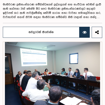
සභාවේ සභාපති යෝජනා කළේය.
මැතිවරණ ප්‍රතිසංස්කරණ සම්බන්ධයෙන් පුද්ගලයන් සහ සංවිධාන වෙතින් ලැබී
ඇති යෝජනා 31ක් මෙන්ම මීට පෙර මැතිවරණ ප්‍රතිසංස්කරණවලට අදාළව
ඉදිරිපත් කර ඇති පාර්ලිමේන්තු තේරීම් කාරක සභා වාර්තා සමාලෝචනය කර,
වාර්තාවක් සකස් කිරීම සඳහා මැතිවරණ සම්බන්ධ නීති (පළාත් සභා ඡන්ද
විමසීමට අදාළ නීති හැර) සමාලෝචනය කර පාර්ලිමේන්තුවට වාර්තා කිරීම සහ
ඒ පිළිබඳ යෝජනා හා නිර්දේශ ඉදිරිපත් කිරීම සඳහා වන පාර්ලිමේන්තු විශේෂ
කාරක සභාව විසින් විශේෂඥ මණ්ඩලයක් පත් කරන ලදී.ඒ මෙම විශේෂ
තවදුරටත් කියවන්න
කාරක සභාව රාජ්‍ය පරිපාලන, පළාත් සභා සහ පළාත් පාලන ගරු අමාත්‍ය
මහාචාර්ය ඒ.එච්.එම්.එච්. අබයරත්න මහතාගේ සභාපතිත්වයෙන්
පාර්ලිමේන්තුවේදී පසුගියදා රැස් වූ අවස්ථාවේදීය.එහිදී 2004, 2007 සහ 2022
වසරවල පාර්ලිමේන්තු තේරීම් කාරක සභා වාර්තා මෙන්ම පුද්ගලයන් හා
සංවිධාන විසින් ඉදිරිපත් කර ඇති යෝජනා 31ක් පදනම් කර ගනිමින් මැතිවරණ
ප්‍රතිසංස්කරණ සම්බන්ධයෙන් දීර්ඝ ලෙස සාකච්ඡා කෙරිණි.සාකච්ඡාවේදී පළාත්
පාලන මැතිවරණ ක්‍රමය සඳහා මිශ්‍ර මැතිවරණ ක්‍රමයක් හඳුන්වා දීම, සුළු පක්ෂ
හා සුළුතර කණ්ඩායම්වල නියෝජනය තහවුරු කිරීම, කාන්තා නියෝජනය
වැඩිදියුණු කිරීම, විද්‍යුත් ඡන්ද ක්‍රමවේදයක් හඳුන්වා දීම සහ කල්තියා ඡන්දය
ප්‍රකාශ කිරීමේ පහසුකම් සැලසීම ඇතුළු යෝජනා පිළිබඳව අවධානය යොමු
විය. එමෙන්ම විදේශගත ශ්‍රී ලාංකිකයන්ට ඡන්ද අයිතිය ලබාදීම සම්බන්ධයෙන්
වන යෝජනා පිළිබඳව ද සලකා බැලුණු අතර, ඒ සඳහා අවශ්‍ය නීතිමය හා
පරිපාලනමය ප්‍රතිපාදන පිළිබඳ වැඩිදුර අධ්‍යයනය කිරීමේ අවශ්‍යතාව
අවධාරණය කෙරිණි.කාරක සභාව විසින් පත් කළ විශේෂඥ මණ්ඩලය මඟින්
ලැබී ඇති යෝජනා 31 සහ පූර්ව පාර්ලිමේන්තු තේරීම් කාරක සභා වාර්තා
විශ්ලේෂණය කර ප්‍රායෝගික නිර්දේශ සහිත වාර්තාවක් සකස් කිරීමට නියමිත
අතර, එම නිර්දේශ සමාලෝචනය කිරීම සඳහා ඉදිරි කටයුතු සිදු කිරීමට කාරක