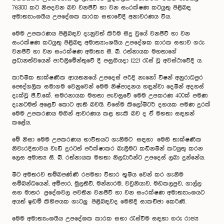
76300 කට නිපදවන බව වනජීවී හා වන සංරක්ෂණ කටයුතු පිළිබඳ
අමාත්‍යාංශයීය උපදේශක කාරක සභාවේදී අනාවරණය විය.
මෙම උපකරණය පිළිබඳව දැනුවත් කිරීම සිදු වුයේ වනජීවී හා වන
සංරක්ෂණ කටයුතු පිළිබඳ අමාත්‍යාංශයීය උපදේශක කාරක සභාව ගරු
වනජීවී හා වන සංරක්ෂණ අමාත්‍ය සී. බී. රත්නායක මහතාගේ
ප්‍රධානත්වයෙන් පාර්ලිමේන්තුවේ දී පසුගියදා (22) රැස් වූ අවස්ථාවේදී ය.
කාර්මික තාක්ෂණික ආයතනයේ උපදෙස් පරිදි නැනෝ විෂන් අනුරාධපුර
පෞද්ගලික සමාගම වෙනුවෙන් මෙම නිෂ්පාදනය හඳුන්වා දෙමින් අදහස්
දැක්වූ ජී.වී.කේ. සමරනායක මහතා පැවසුවේ මෙම උපකරණ 400ක් පමණ
දැනටමත් අළෙවි කොට ඇති බවයි. එසේම කිලෝමීටර් දහයක පමණ දුරක්
මෙම උපකරණය මගින් ආවරණය කළ හැකි බව ද ඒ මහතා සඳහන්
කළේය.
මේ නිසා මෙම උපකරණය භාවිතයට ගැනීමට සඳහා මෙහි තාක්ෂණික
නිවැරදිතාවය වැඩි දුරටත් පරීක්ෂාකර බැලීමට කඩිනමින් කටයුතු කරන
ලෙස අමාත්‍ය සී. බී. රත්නායක මහතා නිලධාරීන්ට උපදෙස් ලබා දුන්නේය.
මීට අමතරව තම්බපණ්ණි රජමහා විහාර භූමිය වෙන් කර ගැනීම
සම්බන්ධයෙන්, අම්පාර, මුලතිව්, මන්නාරම, වවුනියාව, මඩකලපුව, ගාල්ල
සහ මාතර ප්‍රදේශවල පවතින වනජීවී හා වන සංරක්ෂණ අමාත්‍යාංශයට
අයත් ඉඩම් කිහිපයක ගැටලු පිළිබඳවද මෙහිදී සාකච්ඡා කෙරිණි.
මෙම අමාත්‍යංශයීය උපදේශක කාරක සභා රැස්වීම සඳහා ගරු රාජ්‍ය