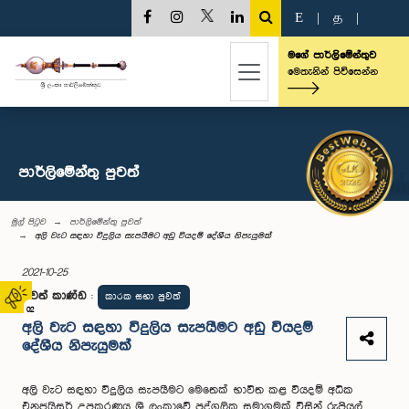
E
|
த
|
මගේ පාර්ලිමේන්තුව
මෙතැනින් පිවිසෙන්න
පාර්ලි‌මේන්තු පුවත්
මුල් පිටුව
පාර්ලි‌මේන්තු පුවත්
අලි වැට සඳහා විදුලිය සැපයීමට අඩු වියදම් දේශීය නිපැයුමක්
2021-10-25
පුවත් කාණ්ඩ
:
කාරක සභා පුවත්
02
අලි වැට සඳහා විදුලිය සැපයීමට අඩු වියදම්
දේශීය නිපැයුමක්
අලි වැට සඳහා විදුලිය සැපයීමට මෙතෙක් භාවිත කළ වියදම් අධික
එනජයිසර් උපකරණය ශ්‍රී ලංකාවේ පුද්ගලික සමාගමක් විසින් රුපියල්