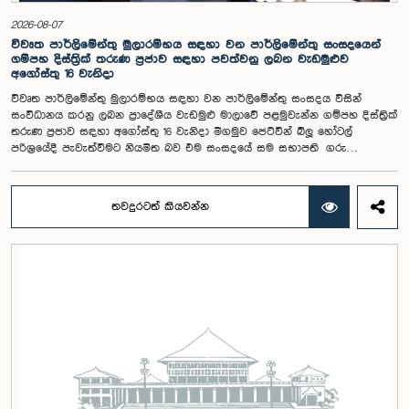
සභාව තීරණය කළේය.මෙම රැස්වීමට කාරක සභා සාමාජික ගරු අමාත්‍ය
ආචාර්ය උපාලි පන්නිලගේ මහතා සහ ගරු පාර්ලිමේන්තු මන්ත්‍රීවරුන් වන රවී
2026-08-07
කරුණානායක, රුවන්තිලක ජයකොඩි සහ කදිරවේලු ෂන්මුගම් කුගදාසන් යන
විවෘත පාර්ලිමේන්තු මුලාරම්භය සඳහා වන පාර්ලිමේන්තු සංසදයෙන්
මහත්වරු සහභාගී වූහ.
ගම්පහ දිස්ත්‍රික් තරුණ ප්‍රජාව සඳහා පවත්වනු ලබන වැඩමුළුව
අගෝස්තු 16 වැනිදා
විවෘත පාර්ලිමේන්තු මුලාරම්භය සඳහා වන පාර්ලිමේන්තු සංසදය විසින්
සංවිධානය කරනු ලබන ප්‍රාදේශීය වැඩමුළු මාලාවේ පළමුවැන්න ගම්පහ දිස්ත්‍රික්
තරුණ ප්‍රජාව සඳහා අගෝස්තු 16 වැනිදා මීගමුව ජෙට්වින් බ්ලූ හෝටල්
පරිශ්‍රයේදී පැවැත්වීමට නියමිත බව එම සංසදයේ සම සභාපති ගරු
පාර්ලිමේන්තු මන්ත්‍රී ෂානක්කියන් රාජපුත්තිරන් රාසමාණික්කම් මහතා පැවසීය.ඒ
මහතාගේ ප්‍රධානත්වයෙන් 2026.08.05 දින පැවති එම සංසදයේ රැස්වීමේදී මීට
අදාළ සංවිධාන කටයුතු පිළිබඳව සාකච්ඡා කෙරිණි. තරුණ නියෝජිතයන්ගේ
තවදුරටත් කියවන්න
සහභාගීත්වයෙන් විවෘත පාර්ලිමේන්තු සංකල්පය තවදුරටත් ප්‍රවර්ධනය කිරීමේ
අරමුණින් මෙම වැඩමුළු මාලාව සංවිධානය කෙරෙන අතර සංසදයේ සාමාජික
මන්ත්‍රීවරු මෙන්ම ගම්පහ දිස්ත්‍රික් පාර්ලිමේන්තු මන්ත්‍රීවරුන් ද මෙම අවස්ථාවට
සහභාගී වීමට නියමිතය.මෙම වැඩමුළු මගීන් විශේෂයෙන් තරුණ ප්‍රජාව
පාර්ලිමේන්තු කටයුතු, ව්‍යවස්ථාදායක ක්‍රියාවලිය සහ විවෘත පාර්ලිමේන්තු
මූලධර්ම පිළිබඳ දැනුවත් කිරීම මෙන්ම, පාර්ලිමේන්තුව සහ පුරවැසියන් අතර
සම්බන්ධතාව තවදුරටත් ශක්තිමත් කිරීම ද අපේක්ෂා කෙරේ.මෙම රැස්වීමට
සංසදයේ සාමාජික මන්ත්‍රීවරු සහ වැඩමුළු මාලාව සඳහා අනුග්‍රාහකත්වය
සපයන සංවර්ධන සහකරු වන CII (Coalition for Inclusive Impact)
ආයතනයේ නියෝජිතයෝ එක්ව සිටියහ.මෙම වැඩමුළුව සඳහා සහභාගීවීමට
අපේක්ෂා කරන ගම්පහ දිස්ත්‍රික්කයේ වයස අවු 18 – 35 අතර තරුණ තරුණියන්
https://forms.gle/aVp5UzhLbtPSmVap8 සබැඳිය ඔස්සේ අදාළ පෝරමය