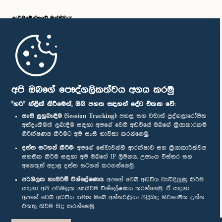
පාර්ලි‌මේන්තුවේ මන්ත්‍රීවරු
මුල් පිටුව
පාර්ලිමේන්තු ජංගම යෙදුම
අපි ඔබගේ පෞද්ගලිකත්වය අගය කරමු
"හරි" ක්ලික් කිරීමෙන්, ඔබ පහත සඳහන් දේට එකඟ වේ:
සැසි ලුහුබැඳීම (Session Tracking):
පහසු සහ වඩාත් පුද්ගලාරෝපිත
අත්දැකීමක් ලබාදීම සඳහා අපගේ වෙබ් අඩවියේ ඔබගේ ක්‍රියාකාරකම්
නිරීක්ෂණය කිරීමට අපි සැසි භාවිතා කරන්නෙමු.
අප හා සම්බන්ධ වී සිටින්න :
දත්ත සටහන් කිරීම:
අපගේ සේවාවන්හි ආරක්ෂාව සහ ක්‍රියාකාරීත්වය
සහතික කිරීම සඳහා අපි ඔබගේ IP ලිපිනය, උපාංග විස්තර සහ
අනෙකුත් අදාළ දත්ත සටහන් කරගන්නෙමු.
සම්මාන
පරිශීලක හැසිරීම් විශ්ලේෂණය:
අපගේ වෙබ් අඩවිය වැඩිදියුණු කිරීම
සඳහා අපි පරිශීලක හැසිරීම විශ්ලේෂණය කරන්නෙමු. ඒ සඳහා
අපගේ වෙබ් අඩවිය සමඟ ඔබේ අන්තර්ක්‍රියා පිළිබඳ නිර්නාමික දත්ත
පෞද්ගලිකත්ව ප්‍රතිපත්තිය
එකතු කිරීම සිදු කරන්නෙමු.