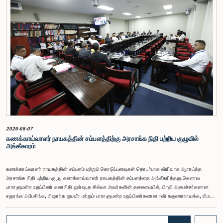
2026-08-07
கணக்காய்வாளர் நாயகத்தின் சம்பளத்திற்கு அரசாங்க நிதி பற்றிய குழுவில்
அங்கீகாரம்
கணக்காய்வாளர் நாயகத்தின் சம்பளம் மற்றும் கொடுப்பனவுகள் தொடர்பாக விரிவாக ஆராய்ந்த
அரசாங்க நிதி பற்றிய குழு, கணக்காய்வாளர் நாயகத்தின் சம்பளத்தை அங்கீகரித்தது.கௌரவ
பாராளுமன்ற உறுப்பினர் கலாநிதி ஹர்ஷ.த சில்வா அவர்களின் தலைமையில், பிரதி அமைச்சர்களான
சதுரங்க அபேசிங்க, நிஷாந்த ஜயவீர மற்றும் பாராளுமன்ற உறுப்பினர்களான ரவி கருணாநாயக்க, நிமல்
பலிஹேன, விஜேசிறி பஸ்நாயக்க, எம்.கே.எம். அஸ்லம், திலின சமரகோன் மற்றும் சம்பிக்க
ஹெட்டிஆராச்சி ஆகியோரின் பங்கேற்புடன் அண்மையில் (ஆக. 04) பாராளுமன்றத்தில் கூடிய அரசாங்க
நிதி பற்றிய குழுக் கூட்டத்திலேயே இந்த அங்கீகாரம் வழங்கப்பட்டது.இலங்கை ஜனநாயக சோசலிசக்