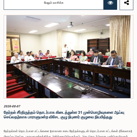
மேலும் வாசிக்க
குடியரசின் அரசியலமைப்பின் 153(2) ஆம் உறுப்புரையின் பிரகாரம், கணக்காய்வாளர் நாயகத்தின்
சம்பளம் தொடர்பான பிரேரணை குழுவின் கவனத்திற்கு கொண்டு வரப்பட்டது.இதன்போது,
கணக்காய்வாளர் நாயகத்தின் பொறுப்புகள், அரச நிதி மேற்பார்வை மற்றும் கணக்காய்வுத் துறையின்
சுயாதீனத் தன்மை உள்ளிட்ட விடயங்களை கருத்தில் கொண்டு, சம்பள மட்டம் தொடர்பாக குழுத்
தலைவர் உள்ளிட்ட உறுப்பினர்கள் தமது கருத்துகளையும் பரிந்துரைகளையும் முன்வைத்தனர்.மேலும்,
அரசியலமைப்பின் 170 ஆம் உறுப்புரையின் பிரகாரம், கணக்காய்வாளர் நாயகம் ஒரு அரசாங்க ஊழியர்
அல்ல என்பதையும், நடைமுறையில் உள்ள அரசாங்க சம்பள அளவுகோலுக்கு வெளியே இப்பதவிக்கான
சம்பளத்தை விசேடமாக பரிசீலிக்க முடியும் என்பதையும் குழு சுட்டிக்காட்டியது.முன்மொழியப்பட்ட சம்பளத்
தொகை, முன்னர் பதவி வகித்த கணக்காய்வாளர் நாயகங்களின் சம்பளங்களையும் கருத்தில் கொண்டு
நிர்ணயிக்கப்பட்டதாக அதிகாரிகள் தெரிவித்தனர். இதற்கு முன்னர், சம்பளங்கள் மற்றும் பணியாளர்
ஆணைக்குழுவே இத்தகைய சம்பளங்களை நிர்ணயித்து வந்த போதிலும், தற்போது அத்தகைய
ஆணைக்குழு இல்லையெனவும் அதிகாரிகள் குறிப்பிட்டனர்.கணக்காய்வாளர் நாயகத்திற்கான
முன்மொழியப்பட்ட சம்பள மட்டத்தை குழு அங்கீகரித்திருந்தாலும், அப்பதவிக்கு வழங்கப்பட்டுள்ள
பொறுப்புகள் மற்றும் கடமைகளின் முக்கியத்துவத்தை கருத்தில் கொண்டு, அந்தச் சம்பளம் மேலும்
உயர்ந்த மட்டத்தில் இருக்க வேண்டும் என்ற கருத்தை குழுத் தலைவர் உள்ளிட்ட உறுப்பினர்கள்
முன்வைத்தனர்.அதன்படி, எதிர்காலத்தில் இச்சம்பள மட்டம் தொடர்பாக மேலும் கவனம் செலுத்தி
தேவையான தீர்மானங்கள் எடுக்கப்பட வேண்டியதன் அவசியம் குழுவில் வலியுறுத்தப்பட்டது. மேலும்,
நிரந்தரமானதும் சுயாதீனமானதுமான சம்பள மற்றும் பணியாளர் ஆணைக்குழுவை நிறுவுவதற்கான
யோசனையையும் குழுத் தலைவர் முன்வைத்தார்.
2026-08-07
தேர்தல் சீர்திருத்தம் தொடர்பாக கிடைத்துள்ள 31 முன்மொழிவுகளை ஆய்வு
செய்வதற்காக பாராளுமன்ற விசேட குழு நிபுணர் குழுவை நியமித்தது
தேர்தல்கள் தொடர்பான சட்டங்களை (மாகாண சபை தேர்தல்களுடன் தொடர்பான சட்டங்கள் நீங்கலாக)
மீளாய்வு செய்து, பாராளுமன்றத்திற்கு அறிக்கையிடுவதற்கும், அது தொடர்பிலான முன்மொழிவுகள்