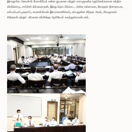
இராஜாங்க அமைச்சர் பேராசிரியர் சன்ன ஜயசுமன மற்றும் பாராளுமன்ற உறுப்பினர்களான சந்திம
வீரங்கொடி, சார்ள்ஸ் நிர்மலநாதன், இசுறு தொடங்கொட, அகில எல்லாவல, ரோஹன திசாநாயக,
எஸ்.எம்.எம்.முஷாரப், சாணக்கியன் இராசமாணிக்கம், மாயதுன்ன சிந்தக அமல், சிவஞானம்
சிறிதரன் மற்றும் வீரசுமன வீரசிங்ஹ ஆகியோர் கலந்துகொண்டனர்.