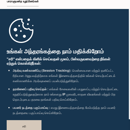
பாராளுமன்ற உறுப்பினர்கள்
முதற்பக்கம்
பாராளுமன்ற கையடக்க செயலி
உங்கள் அந்தரங்கத்தை நாம் மதிக்கிறோம்
"சரி" என்பதைக் கிளிக் செய்வதன் மூலம், பின்வருவனவற்றை நீங்கள்
ஏற்றுக் கொள்கிறீர்கள்:
அமர்வு கண்காணிப்பு (Session Tracking):
மென்மையான மற்றும் தனிப்பட்ட
ரீதியான அனுபவத்திற்காக எங்கள் இணையத்தளத்தில் உங்கள் செயற்பாட்டைக்
எம்மை பின்தொடர்க :
கண்காணிக்க அமர்வுகளைப் பயன்படுத்துகிறோம்.
தரவினைப் பதிவு செய்தல் :
எங்கள் சேவைகளின் பாதுகாப்பு மற்றும் செயற்பாட்டை
விருதுகள்
உறுதிப்படுத்துவதற்காக நாம் உங்களது IP முகவரி, சாதன விவரங்கள் மற்றும் பிற
தொடர்புடைய தரவை நாங்கள் பதிவு செய்கிறோம்.
பயனர் நடத்தை பகுப்பாய்வு :
எமது இணையத்தளத்தை மேம்படுத்த நாம் பயனர்
தனியுரிமைக் கொள்கை
நடத்தையை பகுப்பாய்வு செய்கிறோம்.
பதிப்புரிமை © இலங்கை பாராளுமன்றம்.
சரி
முழுப்பதிப்புரிமையுடையது.