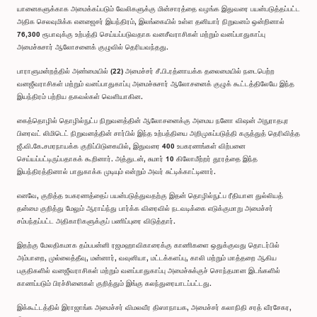
யானைகளுக்காக அமைக்கப்படும் வேலிகளுக்கு மின்சாரத்தை வழங்க இதுவரை பயன்படுத்தப்பட்ட
அதிக செலவுமிக்க எனஜைசர் இயந்திரம், இலங்கையில் உள்ள தனியார் நிறுவனம் ஒன்றினால்
76,300 ரூபாவுக்கு உற்பத்தி செய்யப்படுவதாக வனசீவராசிகள் மற்றும் வனப்பாதுகாப்பு
அமைச்சுசார் ஆலோசனைக் குழுவில் தெரியவந்தது.
பாராளுமன்றத்தில் அண்மையில் (22) அமைச்சர் சீ.பி.ரத்னாயக்க தலைமையில் நடைபெற்ற
வனஜீவராசிகள் மற்றும் வனப்பாதுகாப்பு அமைச்சுசார் ஆலோசனைக் குழுக் கூட்டத்திலேயே இந்த
இயந்திரம் பற்றிய தகவல்கள் வெளியாகின.
கைத்தொழில் தொழில்நுட்ப நிறுவனத்தின் ஆலோசனைக்கு அமைய நனோ விஷன் அநுராதபுர
பிரைவட் லிமிடெட் நிறுவனத்தின் சார்பில் இந்த உற்பத்தியை அறிமுகப்படுத்தி கருத்துத் தெரிவித்த
ஜீ.வி.கே.சமரநாயக்க குறிப்பிடுகையில், இதுவரை 400 உபகரணங்கள் விற்பனை
செய்யப்பட்டிருப்பதாகக் கூறினார். அத்துடன், சுமார் 10 கிலோமீற்றர் தூரத்தை இந்த
இயந்திரத்தினால் பாதுகாக்க முடியும் என்றும் அவர் சுட்டிக்காட்டினார்.
எனவே, குறித்த உபகரணத்தைப் பயன்படுத்துவதற்கு இதன் தொழில்நுட்ப ரீதியான துல்லியத்
தன்மை குறித்து மேலும் ஆராய்ந்து பார்க்க விரைவில் நடவடிக்கை எடுக்குமாறு அமைச்சர்
சம்பந்தப்பட்ட அதிகாரிகளுக்குப் பணிப்புரை விடுத்தார்.
இதற்கு மேலதிகமாக தம்பபன்னி ரஜமஹாவிகாரைக்கு காணிகளை ஒதுக்குவது தொடர்பில்
அம்பாறை, முல்லைத்தீவு, மன்னார், வவுனியா, மட்டக்களப்பு, காலி மற்றும் மாத்தறை ஆகிய
பகுதிகளில் வனஜீவராசிகள் மற்றும் வனப்பாதுகாப்பு அமைச்சுக்குச் சொந்தமான இடங்களில்
காணப்படும் பிரச்சினைகள் குறித்தும் இங்கு கலந்துரையாடப்பட்டது.
இக்கூட்டத்தில் இராஜாங்க அமைச்சர் விமலவீர திஸாநாயக, அமைச்சர் கலாநிதி சரத் வீரசேகர,