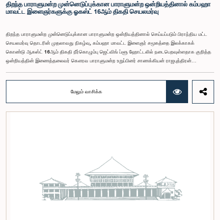
திறந்த பாராளுமன்ற முன்னெடுப்புக்கான பாராளுமன்ற ஒன்றியத்தினால் கம்பஹா
மாவட்ட இளைஞர்களுக்கு ஓகஸ்ட் 16ஆம் திகதி செயலமர்வு
திறந்த பாராளுமன்ற முன்னெடுப்புக்கான பாராளுமன்ற ஒன்றியத்தினால் செய்யப்படும் பிராந்திய மட்ட
செயலமர்வு தொடரின் முதலாவது நிகழ்வு, கம்பஹா மாவட்ட இளைஞர் சமூகத்தை இலக்காகக்
கொண்டு ஆகஸ்ட் 16ஆம் திகதி நீர்கொழும்பு ஜெட்விங் ப்ளூ ஹோட்டலில் நடைபெறவுள்ளதாக குறித்த
ஒன்றியத்தின் இணைத்தலைவர் கௌரவ பாராளுமன்ற உறுப்பினர் சாணக்கியன் ராஜபுத்திரன்
இராசமாணிக்கம் அவர்கள் தெரிவித்தார். திறந்த பாராளுமன்ற முன்னெடுப்புக்கான பாராளுமன்ற
ஒன்றியத்தின் கூட்டம் கௌரவ உறுப்பினரின் தலைமையில் அண்மையில் (5) நடைபெற்றபோது,
இச்செயலமர்வுக்கான ஏற்பாடுகள் குறித்துக் கலந்துரையாடப்பட்டது.இளைஞர் பிரதிநிதிகளின்
மேலும் வாசிக்க
பங்கேற்புடன் திறந்த பாராளுமன்றக் கருத்திட்டத்தை மேலும் முன்னெடுத்துச் செல்லும் நோக்கில் இந்த
செயலமர்வு தொடர் ஏற்பாடு செய்யப்படுகின்றது. இதில் ஒன்றியத்தின் உறுப்பினர்கள் மற்றும் கம்பஹா
மாவட்டத்தை பிரதிநிதித்துவப்படுத்தும் பாராளுமன்ற உறுப்பினர்களும் பங்கேற்கவிருக்கின்றனர்.இந்த
செயலமர்வுகளின் ஊடாக, இளைஞர் சமூகத்திற்கு பாராளுமன்ற நடவடிக்கைகள், சட்டவாக்க
செயன்முறை மற்றும் திறந்த பாராளுமன்றத்தின் எண்ணக்கரு தொடர்பில் விழிப்புணர்வூட்டவும்,
பாராளுமன்றத்திற்கும் பொதுமக்களுக்கும் இடையிலான தொடர்பை மேலும் வலுப்படுத்துவதும்
எதிர்பார்க்கப்படுகின்றது.இந்தக் கூட்டத்தில் ஒன்றியத்தின் கௌரவ உறுப்பினர்கள் மற்றும்
இச்செயலமர்வு தொடருக்கான அபிவிருத்தி பங்காளராக அனுசரணை வழங்கும் CII (Coalition for
Inclusive Impact) நிறுவனத்தின் பிரதிநிதிகளும் கலந்துகொண்டனர்.இந்த செயலமர்வில் பங்கேற்க
விரும்பும் கம்பஹா மாவட்டத்தைச் சேர்ந்த 18 – 35 வயதுக்குட்பட்ட இளைஞர், யுவதிகள் இங்கே
தரப்பட்டுள்ள https://forms.gle/aVp5UzhLbtPSmVap8 இணைப்பின் ஊடாக உரிய விண்ணப்பப்
படிவத்தை பூர்த்தி செய்து பதிவு செய்யுமாறு கேட்டுக்கொள்ளப்படுகின்றனர்.