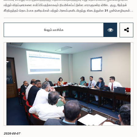
மற்றும் விதப்புரைகளை சமர்ப்பிப்பதற்காகவும் நியமிக்கப்பட்டுள்ள பாராளுமன்ற விசேட குழு, தேர்தல்
சீர்திருத்தம் தொடர்பாக தனிநபர்கள் மற்றும் அமைப்புகளிடமிருந்து கிடைத்துள்ள 31 முன்மொழிவுகள்
மற்றும் இதற்கு முன்னர் தேர்தல் சீர்திருத்தங்கள் தொடர்பில் சமர்ப்பிக்கப்பட்ட விசேட பாராளுமன்ற
குழுக்களின் அறிக்கைகளையும் ஆராய்ந்து அறிக்கையிடுவதற்காக நிபுணர் குழுவொன்றை
நியமித்துள்ளது.கௌரவ பொது நிர்வாக, மாகாண சபைகள் மற்றும் உள்ளூராட்சி அமைச்சர் பேராசிரியர்
மேலும் வாசிக்க
ஏ.எச்.எம்.எச்.அபயரத்ன அவர்கள் தலைமையில் அண்மையில் பாராளுமன்றத்தில் நடைபெற்ற குறித்த
விசேட குழுக் கூட்டத்தின் போதே இத்தீர்மானம் எடுக்கப்பட்டது.2004, 2007 மற்றும் 2022 ஆம்
ஆண்டுகளில் வெளியிடப்பட்ட பாராளுமன்ற விசேட குழுக்களின் அறிக்கைகள் மற்றும் தனிநபர்கள்,
அமைப்புகள் ஆகியவற்றினால் சமர்ப்பிக்கப்பட்டுள்ள 31 முன்மொழிவுகளை அடிப்படையாகக் கொண்டு
தேர்தல் சீர்திருத்தங்கள் தொடர்பாக விரிவான கலந்துரையாடல் இங்கு இடம்பெற்றது.உள்ளூராட்சி
மன்றத் தேர்தல் முறைக்காக கலப்பு தேர்தல் முறையை அறிமுகப்படுத்துதல், சிறு கட்சிகள் மற்றும்
சிறுபான்மை குழுக்களின் பிரதிநிதித்துவத்தை உறுதிப்படுத்துதல், பெண்களின் பிரதிநிதித்துவத்தை
மேம்படுத்துதல், மின்னணு வாக்களிப்பு முறையை அறிமுகப்படுத்துதல், முன்கூட்டியே வாக்களிக்கும்
வசதியை ஏற்படுத்துதல் உள்ளிட்ட பல்வேறு முன்மொழிவுகள் தொடர்பில் இக்கூட்டத்தில் விசேட கவனம்
செலுத்தப்பட்டது.மேலும், வெளிநாடுகளில் வாழும் இலங்கையர்களுக்கு வாக்களிக்கும் உரிமையை
வழங்குவது தொடர்பான முன்மொழிவுகளும் பரிசீலிக்கப்பட்டதுடன், அதற்குத் தேவையான சட்ட மற்றும்
நிர்வாக ஏற்பாடுகள் குறித்து மேலும் விரிவான ஆய்வு மேற்கொள்ள வேண்டியதன் அவசியமும்
வலியுறுத்தப்பட்டது.விசேட குழுவினால் நியமிக்கப்பட்டுள்ள நிபுணர் குழு, கிடைத்துள்ள 31
முன்மொழிவுகளையும் முந்தைய பாராளுமன்ற விசேட குழுக்களின் அறிக்கைகளையும் பகுப்பாய்வு
செய்து, நடைமுறைக்கு ஏற்ற பரிந்துரைகளைக் கொண்ட அறிக்கையொன்றைத் தயாரிக்கவுள்ளது.
அதனைத் தொடர்ந்து, அந்தப் பரிந்துரைகளை ஆராய்ந்து அடுத்தகட்ட நடவடிக்கைகளை முன்னெடுக்க
குழு தீர்மானித்தது.இக்கூட்டத்தில், குழு உறுப்பினரான அமைச்சர் கலாநிதி உபாலி பன்னிலகே மற்றும்
பாராளுமன்ற உறுப்பினர்களான ரவி கருணாநாயக்க, ருவந்திலக ஜயக்கொடி மற்றும் கதிரவேலு
சண்முகம் குகதாசன் ஆகியோர் கலந்துகொண்டனர்.
2026-08-07