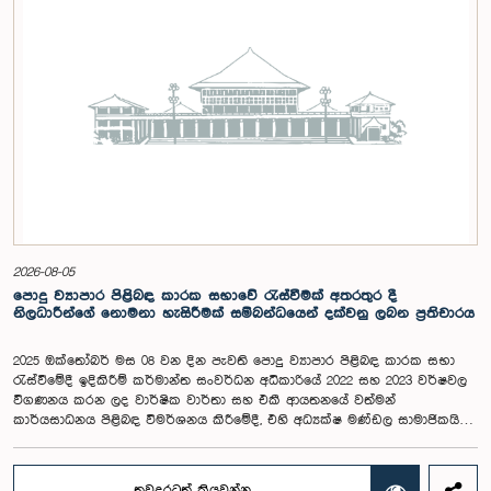
මූලධර්ම පිළිබඳ දැනුවත් කිරීම මෙන්ම, පාර්ලිමේන්තුව සහ පුරවැසියන් අතර
සම්බන්ධතාව තවදුරටත් ශක්තිමත් කිරීම ද අපේක්ෂා කෙරේ.මෙම රැස්වීමට
සංසදයේ සාමාජික මන්ත්‍රීවරු සහ වැඩමුළු මාලාව සඳහා අනුග්‍රාහකත්වය
සපයන සංවර්ධන සහකරු වන CII (Coalition for Inclusive Impact)
ආයතනයේ නියෝජිතයෝ එක්ව සිටියහ.මෙම වැඩමුළුව සඳහා සහභාගීවීමට
අපේක්ෂා කරන ගම්පහ දිස්ත්‍රික්කයේ වයස අවු 18 – 35 අතර තරුණ තරුණියන්
https://forms.gle/aVp5UzhLbtPSmVap8 සබැඳිය ඔස්සේ අදාළ පෝරමය
සම්පූර්ණ කොට ලියාපදිංචි විය විය යුතුය.
2026-08-05
පොදු ව්‍යාපාර පිළිබඳ කාරක සභාවේ රැස්වීමක් අතරතුර දී
නිලධාරීන්ගේ නොමනා හැසිරීමක් සම්බන්ධයෙන් දක්වනු ලබන ප්‍රතිචාරය
2025 ඔක්තෝබර් මස 08 වන දින පැවති පොදු ව්‍යාපාර පිළිබඳ කාරක සභා
රැස්වීමේදී ඉදිකිරීම් කර්මාන්ත සංවර්ධන අධිකාරියේ 2022 සහ 2023 වර්ෂවල
විගණනය කරන ලද වාර්ෂික වාර්තා සහ එකී ආයතනයේ වත්මන්
කාර්යසාධනය පිළිබඳ විමර්ශනය කිරීමේදී, එහි අධ්‍යක්ෂ මණ්ඩල සාමාජිකයින්
දෙදෙනෙකුගේ හැසිරීම පිළිබඳව පොදු ව්‍යාපාර පිළිබඳ කාරක සභාවේ
අවධානය යොමු ව තිබේ. මෙම රැස්වීම සඳහා සහභාගී වූ නිලධාරීන් අතරින්
එක් අයෙකු, පාර්ලිමේන්තු කාරක සභා රැස්වීම් සඳහා සහභාගී වීමේ දී
තවදුරටත් කියවන්න