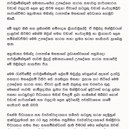
පාර්ලිමේන්තුවේ අමාත්‍යාංශයීය උපදේශක කාරක සභාවල කාර්යභාරය
වඩාත් ඵලදායි ලෙස ඉටු කිරීම සඳහා ඒවායේ කටයුතු වඩාත් සංවාදශීලීව
පැවැත්වීමට අග්‍රාමාත්‍ය මහින්ද රාජපක්ෂ මහතාගේ අවධානය යොමුව
තිබේ.
මේ අනුව නීති සහ ප්‍රතිපත්ති සම්පාදන ක්‍රියාවලියේදී ඒ පිළිබද මන්ත්‍රීවරුන්
දැනුවත් කිරීමට මෙන්ම ඔවුන් සමග වඩාත් සංවාදශීලි හා ක්‍රියාකාරී ලෙස
සම්බන්ධවීමට මෙම උපදේශක කාරක සභා ක්‍රමය හරහා හැකියාව ලැබෙනු
ඇත.
අග්‍රාමාත්‍ය මහින්ද රාජපක්ෂ මහතාගේ ප්‍රධානත්වයෙන් පසුගියදා
පාර්ලිමේන්තුවේ පැවති මුදල් අමාත්‍යාංශයේ උපදේශක කාරක සභාවේදී
මේ පිළිබඳව සාකච්ඡා විය.
මෙම රැස්වීමේදී පාර්ලිමේන්තුවේ ලේකම් මඩුල්ල වෙනුවෙන් අදහස් දැක්වූ
සහකාර මහලේකම් ටිකිරි කේ. ජයතිලක මහතා ප්‍රකාශ කර සිටියේ මෙම
උපදේශක කාරක සභා, ඒවාට ලැබී ඇති බලතල සහ වපසරිය තුළ
මෙතෙක් පැවති සාම්ප්‍රදායික ක්‍රමය වන මන්ත්‍රීවරුන් ඉදිරිපත් කරනු ලබන
ජනතා ගැටලුවලට විධායකය මගින් විසදුම් ලබා ගැනීමෙන් ඔබ්බට ගොස්
වඩාත් කාර්යක්ෂම සහ ඵලදායි ලෙස ඉදිරියේදී පවත්වාගෙන යාමේ
හැකියාව ඇති බවයි.
එසේම විධායකය සහ ව්‍යවස්ථාදායකය සමීපව කටයුතු කරන දෙමුහුන්
ආණ්ඩුක්‍රමයක් අප රට තුළ පවතින පසුබිමක ව්‍යවස්ථාදායකයේ මන්ත්‍රීවරු
විධායකය සමග මනා සහසම්බන්ධයක් ඇති වීමටත් මෙය හේතුවන බවත්