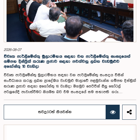
විය. එමෙන්ම විදේශගත ශ්‍රී ලාංකිකයන්ට ඡන්ද අයිතිය ලබාදීම සම්බන්ධයෙන්
වන යෝජනා පිළිබඳව ද සලකා බැලුණු අතර, ඒ සඳහා අවශ්‍ය නීතිමය හා
පරිපාලනමය ප්‍රතිපාදන පිළිබඳ වැඩිදුර අධ්‍යයනය කිරීමේ අවශ්‍යතාව
අවධාරණය කෙරිණි.කාරක සභාව විසින් පත් කළ විශේෂඥ මණ්ඩලය මඟින්
ලැබී ඇති යෝජනා 31 සහ පූර්ව පාර්ලිමේන්තු තේරීම් කාරක සභා වාර්තා
විශ්ලේෂණය කර ප්‍රායෝගික නිර්දේශ සහිත වාර්තාවක් සකස් කිරීමට නියමිත
අතර, එම නිර්දේශ සමාලෝචනය කිරීම සඳහා ඉදිරි කටයුතු සිදු කිරීමට කාරක
සභාව තීරණය කළේය.මෙම රැස්වීමට කාරක සභා සාමාජික ගරු අමාත්‍ය
ආචාර්ය උපාලි පන්නිලගේ මහතා සහ ගරු පාර්ලිමේන්තු මන්ත්‍රීවරුන් වන රවී
2026-08-07
කරුණානායක, රුවන්තිලක ජයකොඩි සහ කදිරවේලු ෂන්මුගම් කුගදාසන් යන
විවෘත පාර්ලිමේන්තු මුලාරම්භය සඳහා වන පාර්ලිමේන්තු සංසදයෙන්
මහත්වරු සහභාගී වූහ.
ගම්පහ දිස්ත්‍රික් තරුණ ප්‍රජාව සඳහා පවත්වනු ලබන වැඩමුළුව
අගෝස්තු 16 වැනිදා
විවෘත පාර්ලිමේන්තු මුලාරම්භය සඳහා වන පාර්ලිමේන්තු සංසදය විසින්
සංවිධානය කරනු ලබන ප්‍රාදේශීය වැඩමුළු මාලාවේ පළමුවැන්න ගම්පහ දිස්ත්‍රික්
තරුණ ප්‍රජාව සඳහා අගෝස්තු 16 වැනිදා මීගමුව ජෙට්වින් බ්ලූ හෝටල්
පරිශ්‍රයේදී පැවැත්වීමට නියමිත බව එම සංසදයේ සම සභාපති ගරු
පාර්ලිමේන්තු මන්ත්‍රී ෂානක්කියන් රාජපුත්තිරන් රාසමාණික්කම් මහතා පැවසීය.ඒ
මහතාගේ ප්‍රධානත්වයෙන් 2026.08.05 දින පැවති එම සංසදයේ රැස්වීමේදී මීට
අදාළ සංවිධාන කටයුතු පිළිබඳව සාකච්ඡා කෙරිණි. තරුණ නියෝජිතයන්ගේ
තවදුරටත් කියවන්න
සහභාගීත්වයෙන් විවෘත පාර්ලිමේන්තු සංකල්පය තවදුරටත් ප්‍රවර්ධනය කිරීමේ
අරමුණින් මෙම වැඩමුළු මාලාව සංවිධානය කෙරෙන අතර සංසදයේ සාමාජික
මන්ත්‍රීවරු මෙන්ම ගම්පහ දිස්ත්‍රික් පාර්ලිමේන්තු මන්ත්‍රීවරුන් ද මෙම අවස්ථාවට
සහභාගී වීමට නියමිතය.මෙම වැඩමුළු මගීන් විශේෂයෙන් තරුණ ප්‍රජාව
පාර්ලිමේන්තු කටයුතු, ව්‍යවස්ථාදායක ක්‍රියාවලිය සහ විවෘත පාර්ලිමේන්තු