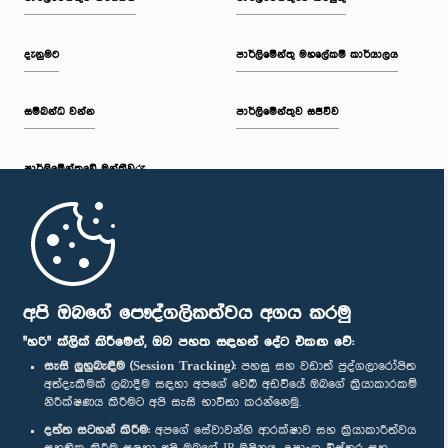
දැනුමට
පාර්ලිමේන්තු මහලේකම් කාර්යාලය
සම්බන්ධ වන්න
පාර්ලිමේන්තුව සජීවීව
පාර්ලි‌මේන්තුවේ මන්ත්‍රීවරු
මුල් පිටුව
පාර්ලිමේන්තු ජංගම යෙදුම
අපි ඔබගේ පෞද්ගලිකත්වය අගය කරමු
"හරි" ක්ලික් කිරීමෙන්, ඔබ පහත සඳහන් දේට එකඟ වේ:
සැසි ලුහුබැඳීම (Session Tracking):
පහසු සහ වඩාත් පුද්ගලාරෝපිත
අත්දැකීමක් ලබාදීම සඳහා අපගේ වෙබ් අඩවියේ ඔබගේ ක්‍රියාකාරකම්
නිරීක්ෂණය කිරීමට අපි සැසි භාවිතා කරන්නෙමු.
අප හා සම්බන්ධ වී සිටින්න :
දත්ත සටහන් කිරීම:
අපගේ සේවාවන්හි ආරක්ෂාව සහ ක්‍රියාකාරීත්වය