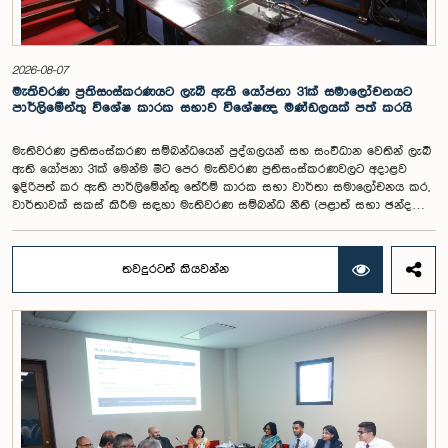
බවත් නිලධාරීහු සදහන් කළහ.විගණකාධිපතිවරිය සඳහා යෝජිත වැටුප්
මට්ටම අනුමත කළ ද, එම තනතුරට පැවරී ඇති වගකීම් සහ කාර්යභාරය
සැලකිල්ලට ගනිමින් වැටුප තවදුරටත් ඉහළ මට්ටමක පැවතිය යුතු බවට කාරක
සභා සභාපතිවරයා ඇතුළු මන්ත්‍රීවරුන්ගේ අදහස විය. ඒ අනුව, අදාළ වැටුප්
2026-08-07
මට්ටම සම්බන්ධයෙන් ඉදිරියේදී තවදුරටත් අවධානය යොමු කර අවශ්‍ය තීරණ
මැතිවරණ ප්‍රතිසංස්කරණයට ලැබී ඇති යෝජනා 31ක් සමාලෝචනයට
ගැනීමේ අවශ්‍යතාව ද කාරක සභාවේදී පෙන්වා දුන් අතර ස්ථිර සහ ස්වධින
පාර්ලිමේන්තු විශේෂ කාරක සභාව විශේෂඥ මණ්ඩලයක් පත් කරයි
වැටුප් හා සේවක සංඛ්‍යා කොමිෂන් සභාවක් ස්ථාපිත කරන ලෙස කාරක
සභාවේ සභාපති යෝජනා කළේය.
මැතිවරණ ප්‍රතිසංස්කරණ සම්බන්ධයෙන් පුද්ගලයන් සහ සංවිධාන වෙතින් ලැබී
ඇති යෝජනා 31ක් මෙන්ම මීට පෙර මැතිවරණ ප්‍රතිසංස්කරණවලට අදාළව
ඉදිරිපත් කර ඇති පාර්ලිමේන්තු තේරීම් කාරක සභා වාර්තා සමාලෝචනය කර,
වාර්තාවක් සකස් කිරීම සඳහා මැතිවරණ සම්බන්ධ නීති (පළාත් සභා ඡන්ද
විමසීමට අදාළ නීති හැර) සමාලෝචනය කර පාර්ලිමේන්තුවට වාර්තා කිරීම සහ
ඒ පිළිබඳ යෝජනා හා නිර්දේශ ඉදිරිපත් කිරීම සඳහා වන පාර්ලිමේන්තු විශේෂ
කාරක සභාව විසින් විශේෂඥ මණ්ඩලයක් පත් කරන ලදී.ඒ මෙම විශේෂ
තවදුරටත් කියවන්න
කාරක සභාව රාජ්‍ය පරිපාලන, පළාත් සභා සහ පළාත් පාලන ගරු අමාත්‍ය
මහාචාර්ය ඒ.එච්.එම්.එච්. අබයරත්න මහතාගේ සභාපතිත්වයෙන්
පාර්ලිමේන්තුවේදී පසුගියදා රැස් වූ අවස්ථාවේදීය.එහිදී 2004, 2007 සහ 2022
වසරවල පාර්ලිමේන්තු තේරීම් කාරක සභා වාර්තා මෙන්ම පුද්ගලයන් හා
සංවිධාන විසින් ඉදිරිපත් කර ඇති යෝජනා 31ක් පදනම් කර ගනිමින් මැතිවරණ
ප්‍රතිසංස්කරණ සම්බන්ධයෙන් දීර්ඝ ලෙස සාකච්ඡා කෙරිණි.සාකච්ඡාවේදී පළාත්
පාලන මැතිවරණ ක්‍රමය සඳහා මිශ්‍ර මැතිවරණ ක්‍රමයක් හඳුන්වා දීම, සුළු පක්ෂ
හා සුළුතර කණ්ඩායම්වල නියෝජනය තහවුරු කිරීම, කාන්තා නියෝජනය
වැඩිදියුණු කිරීම, විද්‍යුත් ඡන්ද ක්‍රමවේදයක් හඳුන්වා දීම සහ කල්තියා ඡන්දය
ප්‍රකාශ කිරීමේ පහසුකම් සැලසීම ඇතුළු යෝජනා පිළිබඳව අවධානය යොමු