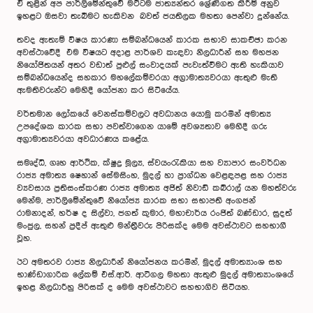
ඒ තුළින් අප පාර්ලිමේන්තුවේ මට්ටම ජාත්‍යන්තර ශ්‍රේණිගත කිරීම් අනුව
ඉහළට ඔසවා තැබීමට හැකිවන බවත් ජයතිලක මහතා පෙන්වා දුන්නේය.
තවද ඇතැම් විෂය කාරණා සම්බන්ධයෙන් කාරක සභාව සාකච්ඡා කරන
අවස්ථාවේදී එම විෂයට අදාළ පාර්ශව කැඳවා නිලධාරීන් සහ මහජන
නියෝජිතයන් අතර වඩාත් පුළුල් සංවාදයක් පැවැත්වීමට ඇති හැකියාව
සම්බන්ධයෙන්ද සහකාර මහලේකම්වරයා අග්‍රාමාත්‍යවරයා ඇතුළු මැති
ඇමතිවරුන්ට මෙහිදී යෝජනා කර සිටියේය.
වර්තමාන ලෝකයේ වෙනස්කම්වලට අවධානය යොමු කරමින් අමාත්‍ය
උපදේශක කාරක සභා පවත්වාගෙන යාමේ අවශ්‍යතාව මෙහිදී ගරු
අග්‍රාමාත්‍යවරයා අවධාරණය කළේය.
සමෘද්ධි, ගෘහ ආර්ථික, ක්ෂුද්‍ර මූල්‍ය, ස්වයංරැකියා සහ ව්‍යාපාර සංවර්ධන
රාජ්‍ය අමාත්‍ය ෂෙහාන් සේමසිංහ, මුදල් හා ප්‍රාග්ධන වෙළඳපළ සහ රාජ්‍ය
ව්‍යවසාය ප්‍රතිසංස්කරණ රාජ්‍ය අමාත්‍ය අජිත් නිවාඩ් කබ්රාල් යන මහත්වරු
මෙන්ම, පාර්ලිමේන්තුවේ නියෝජ්‍ය කාරක සභා සභාපති අංගජන්
රාමනාදන්, හර්ෂ ද සිල්වා, ජගත් කුමාර, මහාචාර්ය රංජිත් බණ්ඩාර, සුදත්
මංජුල, සහන් ප්‍රදීප් ඇතුළු මන්ත්‍රීවරු පිරිසක්ද මෙම අවස්ථාවට සහභාගී
වූහ.
ඊට අමතරව රාජ්‍ය නිලධාරීන් නියෝජනය කරමින්, මුදල් අමාත්‍යාංශ සහ
භාණ්ඩාගාරික ලේකම් එස්.ආර්. ආටිගල මහතා ඇතුළු මුදල් අමාත්‍යාංශයේ
ඉහළ නිලධාරීහු පිරිසක් ද මෙම අවස්ථාවට සහභාගිව සිටියහ.