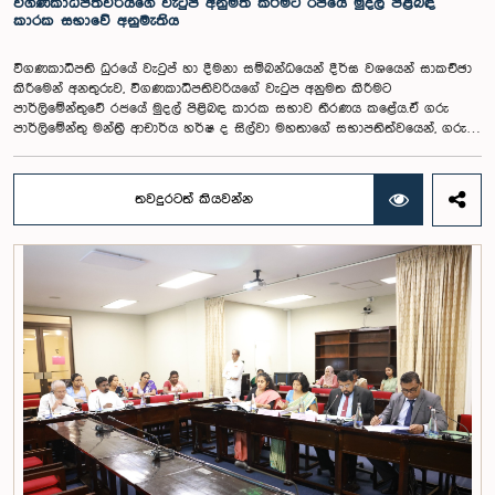
විගණකාධිපතිවරියගේ වැටුප් අනුමත කිරීමට රජයේ මුදල් පිළිබඳ
කාරක සභාවේ අනුමැතිය
විගණකාධිපති ධුරයේ වැටුප් හා දීමනා සම්බන්ධයෙන් දීර්ඝ වශයෙන් සාකච්ඡා
කිරීමෙන් අනතුරුව, විගණකාධිපතිවරියගේ වැටුප අනුමත කිරීමට
පාර්ලිමේන්තුවේ රජයේ මුදල් පිළිබඳ කාරක සභාව තීරණය කළේය.ඒ ගරු
පාර්ලිමේන්තු මන්ත්‍රී ආචාර්ය හර්ෂ ද සිල්වා මහතාගේ සභාපතිත්වයෙන්, ගරු
නියෝජ්‍ය අමාත්‍යවරුන් වන චතුරංග අබේසිංහ, නිශාන්ත ජයවීර, ගරු
පාර්ලිමේන්තු මන්ත්‍රීවරුන් වන රවී කරුණානායක, නිමල් පලිහේන, විජේසිරි
බස්නායක, එම්.කේ.එම්. අස්ලම්, තිලිණ සමරකෝන් සහ චම්පික හෙට්ටිආරච්චි
තවදුරටත් කියවන්න
යන මහත්ම මහත්මීන්ගේ සහභාගීත්වයෙන් මෙම කාරක සභාව
පාර්ලිමේන්තුවේදී පසුගියදා (04) රැස්වූ අවස්ථාවේදීය. ශ්‍රී ලංකා ප්‍රජාතාන්ත්‍රික
සමාජවාදී ජනරජයේ ආණ්ඩුක්‍රම ව්‍යවස්ථාවේ 153(2) ව්‍යවස්ථාව ප්‍රකාරව
විගණකාධිපති ධුරයේ වැටුප් සම්බන්ධයෙන් අදාළ යෝජනාව කාරක සභාවේ
අවධානයට යොමු කර තිබිණි.එහිදී විගණකාධිපතිවරියගේ වගකීම්, රාජ්‍ය මූල්‍ය
අධීක්ෂණය හා විගණන ක්ෂේත්‍රයේ ස්වාධීනත්වය ඇතුළු කරුණු සැලකිල්ලට
ගනිමින් වැටුප් මට්ටම පිළිබඳව කාරක සභා සභාපතිවරයා ඇතුළු මන්ත්‍රීවරුන්
විසින් අදහස් හා යෝජනා ඉදිරිපත් කරන ලදී. ආණ්ඩුක්‍රම ව්‍යස්ථාවේ 170 වෙනි
ව්‍යවස්ථාව ප්‍රකාරව විගණකාධිපති රාජ්‍ය සේවකයකු නොවන බවත් පවත්නා
රාජ්‍ය වැටුප් පරිමාණයෙන් බැහැරව විගණකාධිපතිවරයාගේ වැටුප සඳහා
විශේෂ සැලකිල්ලක් යොමු කළ හැකි බවත් මෙහිදි වැඩිදුරටත් අදහස් දක්වමින්
කාරක සභාව පවසා සිටියේය. යොජිත වැටුප, මීට පෙර සිටි
විගණකාධිපතිවරුන්ගේ වැටුප් ද සලකා බලමින් මෙම තිරණයට එළඹුණ බව
නිලධාරීන් විසින් පවසන ලදී. මිට පෙර, එය ජාතික වැටුප් හා සේවක සංඛ්‍යා
කොමිෂන් සභාවෙන් තිරණය කළ ද වර්තමානයේ එවැනි කොමිසමක් නොමැති