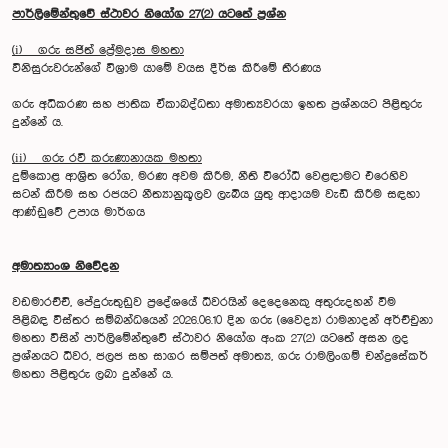
පාර්ලිමේන්තුවේ ස්ථාවර නියෝග 27(2) යටතේ ප්‍රශ්න
(i) ගරු සජිත් ප්‍රේමදාස මහතා
විනිසුරුවරුන්ගේ විශ්‍රාම යාමේ වයස දීර්ඝ කිරීමේ තීරණය
ගරු අධිකරණ සහ ජාතික ඒකාබද්ධතා අමාත්‍යවරයා ඉහත ප්‍රශ්නයට පිළිතුරු
දුන්නේ ය.
(ii) ගරු රවී කරුණානායක මහතා
දුම්කොළ ආශ්‍රිත රෝග, මරණ අවම කිරීම, නීති විරෝධී වෙළඳාමට එරෙහිව
සටන් කිරීම සහ රජයට නීත්‍යානුකූලව ලැබිය යුතු ආදායම වැඩි කිරීම සඳහා
ආණ්ඩුවේ උපාය මාර්ගය
අමාත්‍යාංශ නිවේදන
වඩමාරච්චි, පේදුරුතුඩුව ප්‍රදේශයේ ධීවරයින් දෙදෙනෙකු අතුරුදහන් වීම
පිළිබඳ විස්තර සම්බන්ධයෙන් 2026.06.10 දින ගරු (වෛද්‍ය) රාමනාදන් අර්ච්චුනා
මහතා විසින් පාර්ලිමේන්තුවේ ස්ථාවර නියෝග අංක 27(2) යටතේ අසන ලද
ප්‍රශ්නයට ධීවර, ජලජ සහ සාගර සම්පත් අමාත්‍ය, ගරු රාමලිංගම් චන්ද්‍රසේකර්
මහතා පිළිතුරු ලබා දුන්නේ ය.