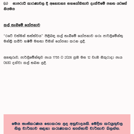
(ii) සාපරාධී කාරණාවල දී අන්‍යොන්‍ය සහයෝගිතාව දැක්වීමේ පනත යටතේ
නියමය
කල් තැබීමේ යෝජනාව
“රටේ වත්මන් තත්ත්වය” පිළිබඳ කල් තැබීමේ යෝජනාව ගරු පාර්ලිමේන්තු
මන්ත්‍රී කබීර් හෂීම් මහතා විසින් යෝජනා කරන ලදී.
අනතුරුව, පාර්ලිමේන්තුව පැය 1755 ට 2026 ජුනි මස 12 වැනි සිකුරාදා පැය
0930 දක්වා කල් තබන ලදී.
මෙය සංස්කරණය නොකරන ලද අනුවාදයකි. මෙදින කටයුතුවල
නිල වාර්තාව සඳහා කරුණාකර හැන්සාඩ් වාර්තාව බලන්න.