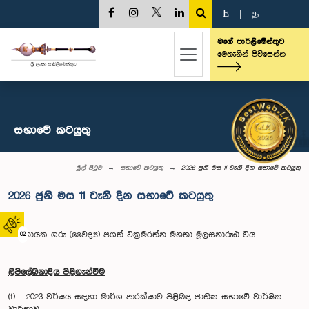
E
|
த
|
මගේ පාර්ලිමේන්තුව
මෙතැනින් පිවිසෙන්න
සභාවේ කටයුතු
මුල් පිටුව
සභාවේ කටයුතු
2026 ජුනි මස 11 වැනි දින සභාවේ කටයුතු
2026 ජුනි මස 11 වැනි දින සභාවේ කටයුතු
කථානායක ගරු (වෛද්‍ය) ජගත් වික්‍රමරත්න මහතා මූලසනාරූඪ විය.
02
ලිපිලේඛනාදිය පිළිගැන්වීම
(i) 2023 වර්ෂය සඳහා මාර්ග ආරක්ෂාව පිළිබඳ ජාතික සභාවේ වාර්ෂික