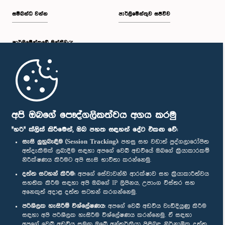
සම්බන්ධ වන්න
පාර්ලිමේන්තුව සජීවීව
පාර්ලි‌මේන්තුවේ මන්ත්‍රීවරු
මුල් පිටුව
පාර්ලිමේන්තු ජංගම යෙදුම
අපි ඔබගේ පෞද්ගලිකත්වය අගය කරමු
"හරි" ක්ලික් කිරීමෙන්, ඔබ පහත සඳහන් දේට එකඟ වේ:
සැසි ලුහුබැඳීම (Session Tracking):
පහසු සහ වඩාත් පුද්ගලාරෝපිත
අත්දැකීමක් ලබාදීම සඳහා අපගේ වෙබ් අඩවියේ ඔබගේ ක්‍රියාකාරකම්
නිරීක්ෂණය කිරීමට අපි සැසි භාවිතා කරන්නෙමු.
අප හා සම්බන්ධ වී සිටින්න :
දත්ත සටහන් කිරීම:
අපගේ සේවාවන්හි ආරක්ෂාව සහ ක්‍රියාකාරීත්වය
සහතික කිරීම සඳහා අපි ඔබගේ IP ලිපිනය, උපාංග විස්තර සහ
අනෙකුත් අදාළ දත්ත සටහන් කරගන්නෙමු.
සම්මාන
පරිශීලක හැසිරීම් විශ්ලේෂණය:
අපගේ වෙබ් අඩවිය වැඩිදියුණු කිරීම
සඳහා අපි පරිශීලක හැසිරීම විශ්ලේෂණය කරන්නෙමු. ඒ සඳහා
අපගේ වෙබ් අඩවිය සමඟ ඔබේ අන්තර්ක්‍රියා පිළිබඳ නිර්නාමික දත්ත