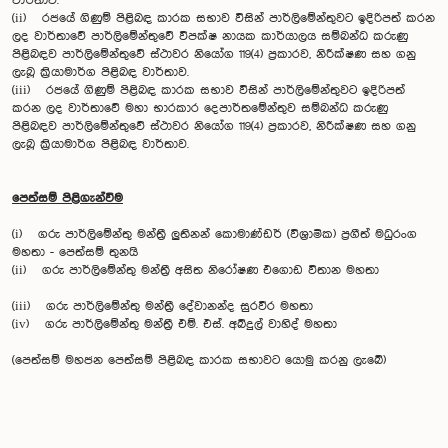
වාර්තාව.
(ii) රජයේ ගිණුම් පිළිබඳ කාරක සභාව විසින් පාර්ලිමේන්තුවට ඉදිරිපත් කරන
ලද වාර්තාවේ පාර්ලිමේන්තුවේ විපක්ෂ නායක කාර්යාලය සම්බන්ධ කරුණු
පිළිබඳව පාර්ලිමේන්තුවේ ස්ථාවර නියෝග 119(4) ප්‍රකාරව, නිරීක්ෂණ සහ ගනු
ලැබූ ක්‍රියාමාර්ග පිළිබඳ වාර්තාව.
(iii) රජයේ ගිණුම් පිළිබඳ කාරක සභාව විසින් පාර්ලිමේන්තුවට ඉදිරිපත්
කරන ලද වාර්තාවේ මහා භාරකාර දෙපාර්තමේන්තුව සම්බන්ධ කරුණු
පිළිබඳව පාර්ලිමේන්තුවේ ස්ථාවර නියෝග 119(4) ප්‍රකාරව, නිරීක්ෂණ සහ ගනු
ලැබූ ක්‍රියාමාර්ග පිළිබඳ වාර්තාව.
පෙත්සම් පිළිගැන්වීම
(i) ගරු පාර්ලිමේන්තු මන්ත්‍රී ලුතිනන් කොමාණ්ඩර් (විශ්‍රාමික) ප්‍රගීත් මධුරංග
මහතා - පෙත්සම් තුනයි
(ii) ගරු පාර්ලිමේන්තු මන්ත්‍රී අසිත නිරෝෂණ එගොඩ විතාන මහතා
(iii) ගරු පාර්ලිමේන්තු මන්ත්‍රී දේවානන්ද සුරවීර මහතා
(iv) ගරු පාර්ලිමේන්තු මන්ත්‍රී එම්. එස්. අබ්දුල් වාහිද් මහතා
(පෙත්සම් මහජන පෙත්සම් පිළිබඳ කාරක සභාවට යොමු කරනු ලැබේ)