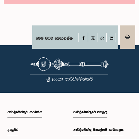
Facebook
මෙම පිටුව බෙදාගන්න
X
WhatsApp
LinkedIn
පාර්ලි‌මේන්තුව නරඹන්න
පාර්ලිමේන්තුවේ කටයුතු
දැනුමට
පාර්ලිමේන්තු මහලේකම් කාර්යාලය