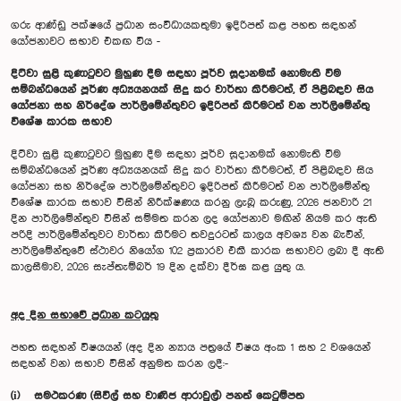
ගරු ආණ්ඩු පක්ෂයේ ප්‍රධාන සංවිධායකතුමා ඉදිරිපත් කළ පහත සඳහන්
යෝජනාවට සභාව එකඟ විය -
දිට්වා සුළි කුණාටුවට මුහුණ දීම සඳහා පූර්ව සූදානමක් නොමැති වීම
සම්බන්ධයෙන් පූර්ණ අධ්‍යයනයක් සිදු කර වාර්තා කිරීමටත්, ඒ පිළිබඳව සිය
යෝජනා සහ නිර්දේශ පාර්ලිමේන්තුවට ඉදිරිපත් කිරීමටත් වන පාර්ලිමේන්තු
විශේෂ කාරක සභාව
දිට්වා සුළි කුණාටුවට මුහුණ දීම සඳහා පූර්ව සූදානමක් නොමැති වීම
සම්බන්ධයෙන් පූර්ණ අධ්‍යයනයක් සිදු කර වාර්තා කිරීමටත්, ඒ පිළිබඳව සිය
යෝජනා සහ නිර්දේශ පාර්ලිමේන්තුවට ඉදිරිපත් කිරීමටත් වන පාර්ලිමේන්තු
විශේෂ කාරක සභාව විසින් නිරීක්ෂණය කරනු ලැබූ කරුණු, 2026 ජනවාරි 21
දින පාර්ලිමේන්තුව විසින් සම්මත කරන ලද යෝජනාව මඟින් නියම කර ඇති
පරිදි පාර්ලිමේන්තුවට වාර්තා කිරීමට තවදුරටත් කාලය අවශ්‍ය වන බැවින්,
පාර්ලිමේන්තුවේ ස්ථාවර නියෝග 102 ප්‍රකාරව එකී කාරක සභාවට ලබා දී ඇති
කාලසීමාව, 2026 සැප්තැම්බර් 19 දින දක්වා දීර්ඝ කළ යුතු ය.
අද දින සභාවේ ප්‍රධාන කටයුතු
පහත සඳහන් විෂයයන් (අද දින න්‍යාය පත්‍රයේ විෂය අංක 1 සහ 2 වශයෙන්
සඳහන් වන) සභාව විසින් අනුමත කරන ලදී:-
(i) සමථකරණ (සිවිල් සහ වාණිජ ආරාවුල්) පනත් කෙටුම්පත