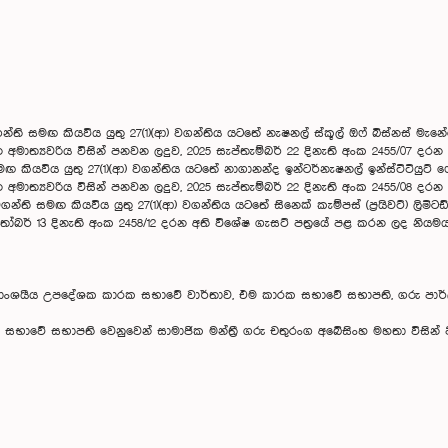
ති සමඟ කියවිය යුතු 27(1)(ආ) වගන්තිය යටතේ නැෂනල් ස්කූල් ඔෆ් බිස්නස් මැනේජ්
න අමාත්‍යවරිය විසින් පනවන ලදුව, 2025 සැප්තැම්බර් 22 දිනැති අංක 2455/07 ද
ියවිය යුතු 27(1)(ආ) වගන්තිය යටතේ නාගානන්ද ඉන්ටර්නැෂනල් ඉන්ස්ටිටියුට් ෆො බුඩිස
න අමාත්‍යවරිය විසින් පනවන ලදුව, 2025 සැප්තැම්බර් 22 දිනැති අංක 2455/08 ද
න්ති සමඟ කියවිය යුතු 27(1)(ආ) වගන්තිය යටතේ සිනෙක් කැම්පස් (ප්‍රයිවට්) ලිම
ක්තෝබර් 13 දිනැති අංක 2458/12 දරන අති විශේෂ ගැසට් පත්‍රයේ පළ කරන ලද නියමය
ාංශයීය උපදේශක කාරක සභාවේ වාර්තාව, එම කාරක සභාවේ සභාපති, ගරු පාර්ලිමේ
භාවේ සභාපති වෙනුවෙන් සාමාජික මන්ත්‍රී ගරු චතුරංග අබේසිංහ මහතා විසින් ප
හ මහතා
ආරච්චි මහතා