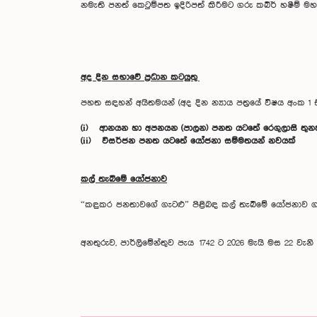
නමැති පනත් කෙටුම්පත ඉදිරිපත් කිරීමට ගරු කබීර් හෂීම් 
අද දින සභාවේ ප්‍රධාන කටයුතු
පහත සඳහන් අයිතමයන් (අද දින න්‍යාය පත්‍රයේ විෂය අංක 1
(i) ආනයන හා අපනයන (පාලන) පනත යටතේ රෙගුලාසි තුන
(ii) විසර්ජන පනත යටතේ යෝජනා සම්මතයන් නවයක්
කල් තැබීමේ යෝජනාව
“කඳුකර ජනතාවගේ ගැටළු” පිළිබඳ කල් තැබීමේ යෝජනාව ගරු පාර
අනතුරුව, පාර්ලිමේන්තුව පැය 1742 ට 2026 මැයි මස 22 වැනි