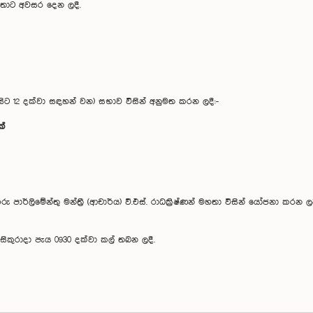
මහතාට අවසර දෙන ලදී.
 සිට 12 දක්වා සඳහන් වන) සභාව විසින් අනුමත කරන ලදී:-
ක්
්ලිමේන්තු මන්ත්‍රී (ආචාර්ය) වී.එස්. රාධක්‍රිෂ්ණන් මහතා විසින් යෝජනා කරන ලද
 සිකුරාදා පැය 0930 දක්වා කල් තබන ලදී.