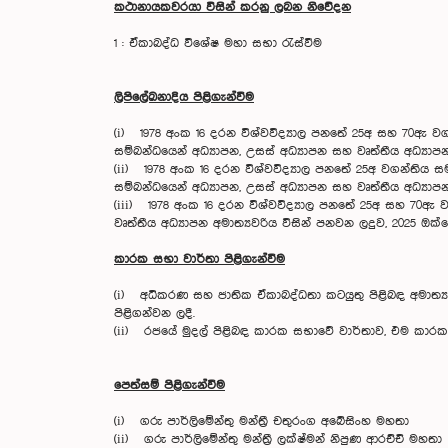
කථානායකවරයා විසින් කරනු ලබන නිවේදන
1 : ඒකාබද්ධ විශේෂ මහා සභා රැස්වීම
ලිපිලේඛනාදිය පිළිගැන්වීම
(i) 1978 අංක 16 දරන විශ්වවිද්‍යාල පනතේ 25අ සහ 70ඇ වගන්
සම්බන්ධයෙන් අධ්‍යාපන, උසස් අධ්‍යාපන සහ වෘත්තීය අධ්‍යාප
(ii) 1978 අංක 16 දරන විශ්වවිද්‍යාල පනතේ 25අ වගන්තිය සමඟ ක
සම්බන්ධයෙන් අධ්‍යාපන, උසස් අධ්‍යාපන සහ වෘත්තීය අධ්‍යාප
(iii) 1978 අංක 16 දරන විශ්වවිද්‍යාල පනතේ 25අ සහ 70ඇ වග
වෘත්තීය අධ්‍යාපන අමාත්‍යවරිය විසින් පනවන ලදුව, 2025 ඔ
කාරක සභා වාර්තා පිළිගැන්වීම
(i) අධිකරණ සහ ජාතික ඒකාබද්ධතා කටයුතු පිළිබඳ අමාත්‍ය
පිළිගන්වන ලදී.
(ii) රජයේ මුදල් පිළිබඳ කාරක සභාවේ වාර්තාව, එම කාරක ස
පෙත්සම් පිළිගැන්වීම
(i) ගරු පාර්ලිමේන්තු මන්ත්‍රී චතුරංග අබේසිං
(ii) ගරු පාර්ලිමේන්තු මන්ත්‍රී ලක්ෂ්මන් නිපුණ 