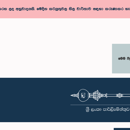
 ලද අනුවාදයකි. මෙදින කටයුතුවල නිල වාර්තාව සඳහා කරුණාකර හැන්
මෙම පි