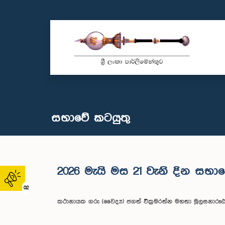
සභාවේ කටයුතු
2026 මැයි මස 21 වැනි දින සභා
02
කථානායක ගරු (වෛද්‍ය) ජගත් වික්‍රමරත්න මහතා මූලසනාරූඪ