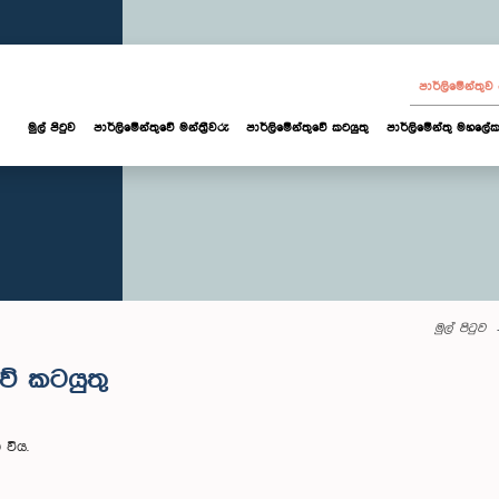
පාර්ලි‌මේන්තු
මුල් පිටුව
පාර්ලි‌මේන්තුවේ මන්ත්‍රීවරු
පාර්ලිමේන්තුවේ කටයුතු
පාර්ලිමේන්තු මහලේක
මුල් පිටුව
වේ කටයුතු
 විය.