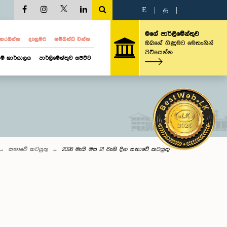
E
|
த
|
මගේ පාර්ලිමේන්තුව
ව නරඹන්න
දැනුමට
සම්බන්ධ වන්න
ඔබගේ ගිණුමට මෙතැනින්
පිවිසෙන්න
ම් කාර්යාලය
පාර්ලිමේන්තුව සජීවීව
සභාවේ කටයුතු
2026 මැයි මස 21 වැනි දින සභාවේ කටයුතු