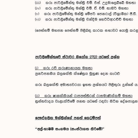
(iii) ගරු පාර්ලිමේන්තු මන්ත්‍රී එම්. එස්. උදුමා
(iv) ගරු පාර්ලිමේන්තු මන්ත්‍රී එම්. ඒ. එම්. තාහි
(v) ගරු පාර්ලිමේන්තු මන්ත්‍රී මේජර් ජෙනරාල් (විශ්‍රාමික) ජී.
(vi) ගරු පාර්ලිමේන්තු මන්ත්‍රී චන්දිම හෙට්ටිආරච්චි මහතා
(පෙත්සම් මහජන පෙත්සම් පිළිබඳ කාරක සභාවට යොමු කරනු
පාර්ලිමේන්තුවේ ස්ථාවර නියෝග 27(2) යටතේ ප්‍රශ්න
(i) ගරු රවී කරුණානායක මහතා
පුනර්ජනනීය බලශක්ති ක්ෂේත්‍රය මුහුණ දෙන ගැටළු
ගරු බලශක්ති අමාත්‍යවරයා ඉහත ප්‍රශ්නයට පිළිතුරු දුන්නේ ය.
(ii) ගරු ෂානක්කියන් රාජපුත්තිරන් රාසමාණික්කම් මහතා
ත්‍රස්තවාදය වැළැක්වීමේ පනත යටතේ රඳවා සිටින දේශපාලන 
පෞද්ගලික මන්ත්‍රීන්ගේ පනත් කෙටුම්පත්
“අල්-හාෂිමි සංගමය (සංස්ථාගත කිරීමේ)”