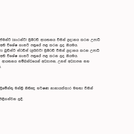
මන්ට් (ගැරන්ටි) ලිමිටඩ් ආයතනය විසින් ප්‍රදානය කරන උපාධි
රන අති විශේෂ ගැසට් පත්‍රයේ පළ කරන ලද නියමය.
්ට් ස්ටඩීස් (ප්‍රයිවට්) ලිමිටඩ් විසින් ප්‍රදානය කරන උපාධි
රන අති විශේෂ ගැසට් පත්‍රයේ පළ කරන ලද නියමය.
ිටඩ් ආයතනය සම්බන්ධයෙන් අධ්‍යාපන, උසස් අධ්‍යාපන සහ
.
න්තු මන්ත්‍රී නීතිඥ හර්ෂණ නානායක්කාර මහතා විසින්
ිළිගන්වන ලදී.