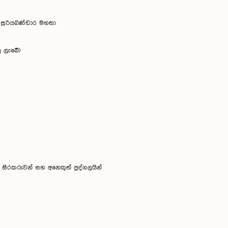
ලෙබ්බේ මහතා
ර් මහතා
ඩී. සූරියබණ්ඩාර මහතා
 ලැබේ)
සිරකරුවන් සහ අනෙකුත් පුද්ගලයින්