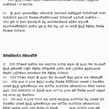
• 2025 මුදල් වර්ෂය සඳහා විගණකාධිපතිවරයාගේ වාර්තාවේ පළමුවැනි
කාණ්ඩයේ I (1) කොටස
(ii) ශ්‍රී ලංකා ප්‍රජාතාන්ත්‍රික සමාජවාදී ජනරජයේ ආණ්ඩුක්‍රම ව්‍යවස්ථාවේ 154(6)
ව්‍යවස්ථාව ප්‍රකාරව විගණකාධිපතිවරයාගේ වාර්තාවේ දසවැනි කාණ්ඩය ─
2024 ජුනි 30 දිනට ලියාපදිංචි බදු ගෙවන්නන්ගෙන් දේශීය ආදායම්
දෙපාර්තමේන්තුවට අයවිය යුතු වූ හිඟ බදු, දඩ හා පොලී මුදල් පිළිබඳ විශේෂ
විගණන වාර්තාව.
ලිපිලේඛනාදිය පිළිගැන්වීම
(i) 2025 වර්ෂයේ තුන්වන සහ හතරවන කාර්තු සඳහා ශ්‍රී ලංකා මහ බැංකුවේ
මුදල් ප්‍රතිපත්ති රාමුව පිළිබඳ ගිවිසුමෙහි දක්වා ඇති උද්ධමන ඉලක්කයෙන්
මතුපිට උද්ධමනය අපගමනය වීම පිළිබඳ වාර්තාව.
(ii) 2025 වර්ෂය සඳහා ශ්‍රී ලංකා මහ බැංකුවේ මූල්‍ය ප්‍රකාශ සහ මෙහෙයුම්.
(iii) 2006 අංක 12 දරන මුද්දර ගාස්තු (විශේෂ විධිවිධාන) පනතේ 5 වගන්තිය
යටතේ මුදල්, ක්‍රමසම්පාදන සහ ආර්ථික සංවර්ධන අමාත්‍යවරයා විසින් පනවන
ලදුව, 2026 පෙබරවාරි 24 දිනැති අංක 2477/22 දරන අති විශේෂ ගැසට් පත්‍රයේ
පළ කරන ලද නියෝගය.
(iv) 2011 අංක 18 දරන වරාය සහ ගුවන් තොටුපල සංවර්ධන බදු පනතේ 3(3)
වගන්තිය යටතේ මුදල්, ක්‍රමසම්පාදන සහ ආර්ථික සංවර්ධන අමාත්‍යවරයා
විසින් පනවන ලදුව, 2026 මාර්තු 03 දිනැති අංක 2478/05 දරන අති