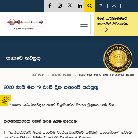
E
|
த
|
මගේ පාර්ලිමේන්තුව
මෙතැනින් පිවිසෙන්න
සභාවේ කටයුතු
මුල් පිටුව
සභාවේ කටයුතු
2026 මැයි මස 19 වැනි දින සභාවේ කටයුතු
2026 මැයි මස 19 වැනි දින සභාවේ කටයුතු
කථානායක ගරු (වෛද්‍ය) ජගත් වික්‍රමරත්න මහතා මූලසනාරූඪ විය.
02
කථානායකවරයා විසින් කරනු ලබන නිවේදන
1 : “ත්‍රස්තවාදීන්ට මුදල් සැපයීම මැඩපැවැත්වීමේ සම්මුති (සංශෝධන)” නමැති