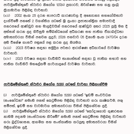
පාර්ලිමේන්තුවේ ස්ථාවර නියෝග 120(4) ප්‍රකාරව, නිරීක්ෂණ සහ ගනු ලැබූ
ක්‍රියාමාර්ග පිළිබඳ වාර්තාව.
(xii) 2002 අංක 25 දරන සාපරාධී කාරණාවල දී අන්‍යොන්‍ය සහයෝගිතාව
දැක්වීමේ පනතේ 2 වගන්තිය යටතේ ශ්‍රී ලංකා ප්‍රජාතාන්ත්‍රික සමාජවාදී
ජනරජයේ ආණ්ඩුව සහ මාලදිවයින් ජනරජයේ ආණ්ඩුව අතර 2025 ජූලි මස දී
අත්සන් කරන ලද ගිවිසුම සම්බන්ධයෙන් අධිකරණ සහ ජාතික ඒකාබද්ධතා
අමාත්‍යවරයා විසින් පනවන ලදුව, 2026 ජනවාරි 05 දිනැති අංක 2470/04 දරන
අති විශේෂ ගැසට් පත්‍රයේ පළ කරන ලද නියමය.
(xiii) 2023 වර්ෂය සඳහා සමුද්‍රීය පරිසර ආරක්ෂණ අධිකාරියේ වාර්ෂික
වාර්තාව.
(xiv) 2023 වර්ෂය සඳහා වැඩිහිටි තැනැත්තන් සඳහා වූ ජාතික සභාව සහ
ජාතික වැඩිහිටි මහලේකම් කාර්යාලයේ වාර්ෂික වාර්තාව.
පාර්ලිමේන්තුවේ ස්ථාවර නියෝග 52(6) යටතේ වාර්තා පිළිගැන්වීම
(i) පාර්ලිමේන්තුවේ ස්ථාවර නියෝග 52(6) යටතේ "ඉඩම් සංවර්ධන
(සංශෝධන)" නමැති පනත් කෙටුම්පත පිළිබඳ වාර්තාව ගරු කෘෂිකර්ම, පශු
සම්පත්, ඉඩම් සහ වාරිමාර්ග අමාත්‍යවරයා විසින් පිළිගන්වන ලදී.
(ii) පාර්ලිමේන්තුවේ ස්ථාවර නියෝග 52(6) යටතේ "කෝදාගොඩ ගුණරතන
නාහිමි පදනම (සංස්ථාගත කිරීමේ)" නමැති පනත් කෙටුම්පත පිළිබඳ වාර්තාව
ගරු බුද්ධශාසන, ආගමික සහ සංස්කෘතික කටයුතු අමාත්‍යවරයා විසින්
පිළිගන්වන ලදී.