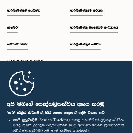
පාර්ලි‌මේන්තුව නරඹන්න
පාර්ලිමේන්තුවේ කටයුතු
දැනුමට
පාර්ලිමේන්තු මහලේකම් කාර්යාලය
සම්බන්ධ වන්න
පාර්ලිමේන්තුව සජීවීව
පාර්ලි‌මේන්තුවේ මන්ත්‍රීවරු
මුල් පිටුව
පාර්ලිමේන්තු ජංගම යෙදුම
අපි ඔබගේ පෞද්ගලිකත්වය අගය කරමු
"හරි" ක්ලික් කිරීමෙන්, ඔබ පහත සඳහන් දේට එකඟ වේ:
සැසි ලුහුබැඳීම (Session Tracking):
පහසු සහ වඩාත් පුද්ගලාරෝපිත
අත්දැකීමක් ලබාදීම සඳහා අපගේ වෙබ් අඩවියේ ඔබගේ ක්‍රියාකාරකම්
නිරීක්ෂණය කිරීමට අපි සැසි භාවිතා කරන්නෙමු.