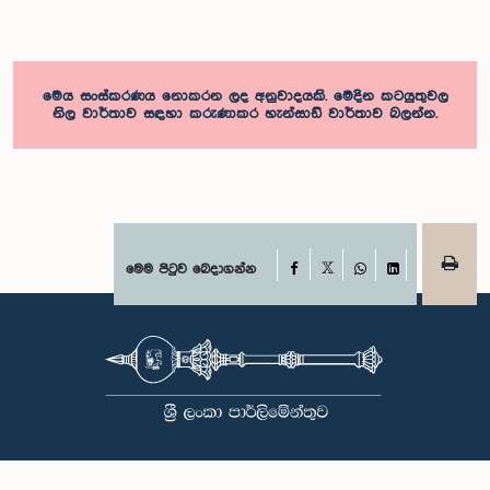
මෙය සංස්කරණය නොකරන ලද අනුවාදයකි. මෙදින කටයුතුවල
නිල වාර්තාව සඳහා කරුණාකර හැන්සාඩ් වාර්තාව බලන්න.
Facebook
මෙම පිටුව බෙදාගන්න
X
WhatsApp
LinkedIn