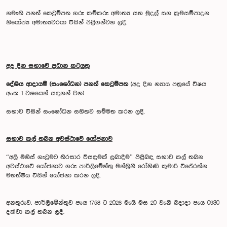
නමැති පනත් කෙටුම්පත ගරු කම්කරු අමාත්‍ය සහ මුදල් සහ ක්‍රමසම්පාදන
නියෝජ්‍ය අමාත්‍යවරයා විසින් පිළිගන්වන ලදී.
අද දින සභාවේ ප්‍රධාන කටයුතු
දේශීය ආදායම් (සංශෝධන) පනත් කෙටුම්පත
(අද දින න්‍යාය පත්‍රයේ විෂය
අංක 1 වශයෙන් සඳහන් වන)
සභාව විසින් සංශෝධන සහිතව සම්මත කරන ලදී.
සභාව කල් තබන අවස්ථාවේ යෝජනාව
“අලි මිනිස් ගැටුමට තිරසාර විසඳුමක් ලබාදීම” පිළිබඳ සභාව කල් තබන
අවස්ථාවේ යෝජනාව ගරු පාර්ලිමේන්තු මන්ත්‍රිනී රෝහිණි කුමාරි විජේරත්න
මහත්මිය විසින් යෝජනා කරන ලදී.
අනතුරුව, පාර්ලිමේන්තුව පැය 1758 ට 2026 මැයි මස 20 වැනි බදාදා පැය 0930
දක්වා කල් තබන ලදී.