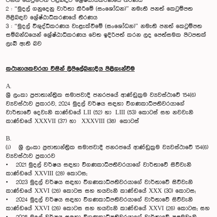
පනත් කෙටුම්පත පිළිබඳව ශ්‍රේෂ්ඨාධිකරණයේ තීරණය
2 : “මුදල් ගනුදෙනු වාර්තා කිරීමේ (සංශෝධන)” නමැති පනත් කෙටුම්පත
පිළිබඳව ශ්‍රේෂ්ඨාධිකරණයේ තීරණය
3 : “මුදල් විශුද්ධිකරණය වැළැක්වීමේ (සංශෝධන)” නමැති පනත් කෙටුම්පත
සම්බන්ධයෙන් ශ්‍රේෂ්ඨාධිකරණය වෙත ඉදිරිපත් කරන ලද පෙත්සමක පිටපතක්
ලැබී ඇති බව
කථානායකවරයා විසින් ලිපිලේඛනාදිය පිළිගැන්වීම
A.
ශ්‍රී ලංකා ප්‍රජාතාන්ත්‍රික සමාජවාදී ජනරජයේ ආණ්ඩුක්‍රම ව්‍යවස්ථාවේ 154(6)
ව්‍යවස්ථාව ප්‍රකාරව, 2024 මුදල් වර්ෂය සඳහා විගණකාධිපතිවරයාගේ
වාර්තාවේ දෙවැනි කාණ්ඩයේ LII (52) හා LIII (53) කොටස් සහ නවවැනි
කාණ්ඩයේ XXXVII (37) හා XXXVIII (38) කොටස්
B.
(i) ශ්‍රී ලංකා ප්‍රජාතාන්ත්‍රික සමාජවාදී ජනරජයේ ආණ්ඩුක්‍රම ව්‍යවස්ථාවේ 154(6)
ව්‍යවස්ථාව ප්‍රකාරව
• 2021 මුදල් වර්ෂය සඳහා විගණකාධිපතිවරයාගේ වාර්තාවේ සිව්වැනි
කාණ්ඩයේ XXVIII (28) කොටස;
• 2023 මුදල් වර්ෂය සඳහා විගණකාධිපතිවරයාගේ වාර්තාවේ සිව්වැනි
කාණ්ඩයේ XXVI (26) කොටස සහ හයවැනි කාණ්ඩයේ XXX (30) කොටස;
• 2024 මුදල් වර්ෂය සඳහා විගණකාධිපතිවරයාගේ වාර්තාවේ සිව්වැනි
කාණ්ඩයේ XXVI (26) කොටස සහ හයවැනි කාණ්ඩයේ XXVI (26) කොටස; සහ