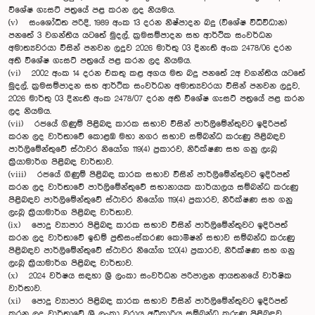
විශේෂ ගැසට් පත්‍රයේ පළ කරන ලද නියමය.
(v) සංශෝධිත පරිදි, 1989 අංක 13 දරන නිෂ්පාදන බදු (විශේෂ විධිවිධාන)
පනතේ 3 වගන්තිය යටතේ මුදල්, ක්‍රමසම්පාදන සහ ආර්ථික සංවර්ධන
අමාත්‍යවරයා විසින් පනවන ලදුව 2026 මාර්තු 03 දිනැති අංක 2478/06 දරන
අති විශේෂ ගැසට් පත්‍රයේ පළ කරන ලද නියමය.
(vi) 2002 අංක 14 දරන එකතු කළ අගය මත බදු පනතේ 2අ වගන්තිය යටතේ
මුදල්, ක්‍රමසම්පාදන සහ ආර්ථික සංවර්ධන අමාත්‍යවරයා විසින් පනවන ලදුව,
2026 මාර්තු 03 දිනැති අංක 2478/07 දරන අති විශේෂ ගැසට් පත්‍රයේ පළ කරන
ලද නියමය.
(vii) රජයේ ගිණුම් පිළිබඳ කාරක සභාව විසින් පාර්ලිමේන්තුවට ඉදිරිපත්
කරන ලද වාර්තාවේ කොළඹ මහා නගර සභාව සම්බන්ධ කරුණු පිළිබඳව
පාර්ලිමේන්තුවේ ස්ථාවර නියෝග 119(4) ප්‍රකාරව, නිරීක්ෂණ සහ ගනු ලැබූ
ක්‍රියාමාර්ග පිළිබඳ වාර්තාව.
(viii) රජයේ ගිණුම් පිළිබඳ කාරක සභාව විසින් පාර්ලිමේන්තුවට ඉදිරිපත්
කරන ලද වාර්තාවේ පාර්ලිමේන්තුවේ සභානායක කාර්යාල‍ය සම්බන්ධ කරුණු
පිළිබඳව පාර්ලිමේන්තුවේ ස්ථාවර නියෝග 119(4) ප්‍රකාරව, නිරීක්ෂණ සහ ගනු
ලැබූ ක්‍රියාමාර්ග පිළිබඳ වාර්තාව.
(ix) පොදු ව්‍යාපාර පිළිබඳ කාරක සභාව විසින් පාර්ලිමේන්තුවට ඉදිරිපත්
කරන ලද වාර්තාවේ ඉඩම් ප්‍රතිසංස්කරණ කොමිෂන් සභාව සම්බන්ධ කරුණු
පිළිබඳව පාර්ලිමේන්තුවේ ස්ථාවර නියෝග 120(4) ප්‍රකාරව, නිරීක්ෂණ සහ ගනු
ලැබූ ක්‍රියාමාර්ග පිළිබඳ වාර්තාව.
(x) 2024 වර්ෂය සඳහා ශ්‍රී ලංකා සංවර්ධන පරිපාලන ආයතනයේ වාර්ෂික
වාර්තාව.
(xi) පොදු ව්‍යාපාර පිළිබඳ කාරක සභාව විසින් පාර්ලිමේන්තුවට ඉදිරිපත්
කරන ලද වාර්තාවේ ශ්‍රී ලංකා වරාය අධිකාරිය සම්බන්ධ කරුණු පිළිබඳව