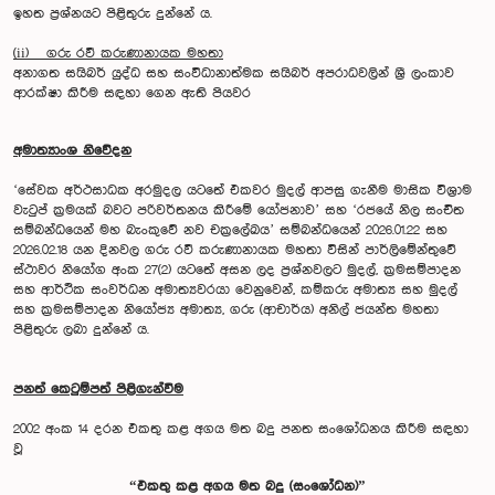
ඉහත ප්‍රශ්නයට පිළිතුරු දුන්නේ ය.
(ii) ගරු රවී කරුණානායක මහතා
අනාගත සයිබර් යුද්ධ සහ සංවිධානාත්මක සයිබර් අපරාධවලින් ශ්‍රී ලංකාව
ආරක්ෂා කිරීම සඳහා ගෙන ඇති පියවර
අමාත්‍යාංශ නිවේදන
‘සේවක අර්ථසාධක අරමුදල යටතේ එකවර මුදල් ආපසු ගැනීම මාසික විශ්‍රාම
වැටුප් ක්‍රමයක් බවට පරිවර්තනය කිරීමේ යෝජනාව’ සහ ‘රජයේ නිල සංචිත
සම්බන්ධයෙන් මහ බැංකුවේ නව චක්‍රලේඛය’ සම්බන්ධයෙන් 2026.01.22 සහ
2026.02.18 යන දිනවල ගරු රවී කරුණානායක මහතා විසින් පාර්ලිමේන්තුවේ
ස්ථාවර නියෝග අංක 27(2) යටතේ අසන ලද ප්‍රශ්නවලට මුදල්, ක්‍රමසම්පාදන
සහ ආර්ථික සංවර්ධන අමාත්‍යවරයා වෙනුවෙන්, කම්කරු අමාත්‍ය සහ මුදල්
සහ ක්‍රමසම්පාදන නියෝජ්‍ය අමාත්‍ය, ගරු (ආචාර්ය) අනිල් ජයන්ත මහතා
පිළිතුරු ලබා දුන්නේ ය.
පනත් කෙටුම්පත් පිළිගැන්වීම
2002 අංක 14 දරන එකතු කළ අගය මත බදු පනත සංශෝධනය කිරීම සඳහා
වූ
“එකතු කළ අගය මත බදු (සංශෝධන)”