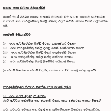
කාරක සභා වාර්තා පිළිගැන්වීම
රජයේ මුදල් පිළිබඳ කාරක සභාවේ වාර්තාව, එම කාරක සභාවේ තාවකාලික
සභාපති, ගරු පාර්ලිමේන්තු මන්ත්‍රී නීතිඥ රවුෆ් හකීම් මහතා විසින් පිළිගන්වන
ලදී.
පෙත්සම් පිළිගැන්වීම
(i) ගරු පාර්ලිමේන්තු මන්ත්‍රී එරංග ගුණසේකර මහතා
(ii) ගරු පාර්ලිමේන්තු මන්ත්‍රී දිනිඳු සමන් හෙන්නායක මහතා
(iii) ගරු පාර්ලිමේන්තු මන්ත්‍රී චතුර ගලප්පත්ති මහතා
(iv) ගරු පාර්ලිමේන්තු මන්ත්‍රී නන්ද බණ්ඩාර මහතා
(v) ගරු පාර්ලිමේන්තු මන්ත්‍රී මුහම්මද් ෆයිසාල් මහතා
(පෙත්සම් මහජන පෙත්සම් පිළිබඳ කාරක සභාවට යොමු කරනු ලැබේ)
පාර්ලිමේන්තුවේ ස්ථාවර නියෝග 27(2) යටතේ ප්‍රශ්න
(i) ගරු සජිත් ප්‍රේමදාස මහතා
රටේ ආර්ථික තත්ත්වය සහ ජනතාව මුහුණ දෙන දුෂ්කරතා සඳහා විසඳුම්
ගරු කම්කරු අමාත්‍ය සහ මුදල් සහ ක්‍රමසම්පාදන නියෝජ්‍ය අමාත්‍යවරයා