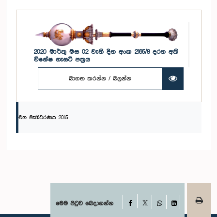
2020 මාර්තු මස 02 වැනි දින අංක 2165/8 දරන අති
විශේෂ ගැසට් පත්‍රය
බාගත කරන්න / බලන්න
මහ මැතිවරණය 2015
Facebook
මෙම පිටුව බෙදාගන්න
X
WhatsApp
LinkedIn