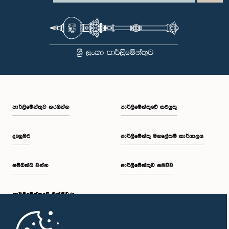
පාර්ලි‌මේන්තුව නරඹන්න
පාර්ලිමේන්තුවේ කටයුතු
දැනුමට
පාර්ලිමේන්තු මහලේකම් කාර්යාලය
සම්බන්ධ වන්න
පාර්ලිමේන්තුව සජීවීව
පාර්ලි‌මේන්තුවේ මන්ත්‍රීවරු
මුල් පිටුව