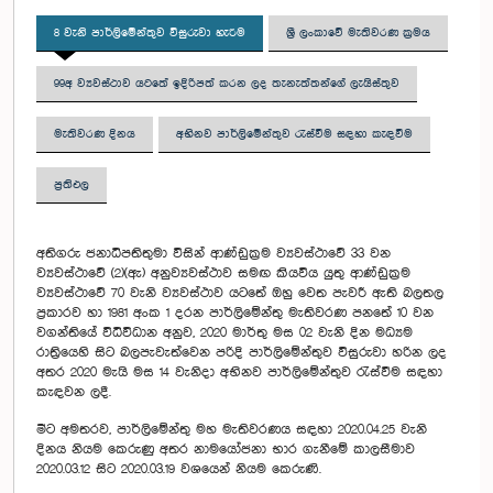
8 වැනි පාර්ලිමේන්තුව විසුරුවා හැරීම
ශ්‍රී ලංකාවේ මැතිවරණ ක්‍රමය
99අ ව්‍යවස්ථාව යටතේ ඉදිරිපත් කරන ලද තැනැත්තන්ගේ ලැයිස්තුව
මැතිවරණ දිනය
අභිනව පාර්ලිමේන්තුව රැස්වීම සඳහා කැඳවීම
ප්‍රතිඵල
අතිගරු ජනාධිපතිතුමා විසින් ආණ්ඩුක්‍රම ව්‍යවස්ථාවේ 33 වන
ව්‍යවස්ථාවේ (2)(ඇ) අනුව්‍යවස්ථාව සමඟ කියවිය යුතු ආණ්ඩුක්‍රම
ව්‍යවස්ථාවේ 70 වැනි ව්‍යවස්ථාව යටතේ ඔහු වෙත පැවරී ඇති බලතල
ප්‍රකාරව හා 1981 අංක 1 දරන පාර්ලිමේන්තු මැතිවරණ පනතේ 10 වන
වගන්තියේ විධිවිධාන අනුව, 2020 මාර්තු මස 02 වැනි දින මධ්‍යම
රාත්‍රියෙහි සිට බලපැවැත්වෙන පරිදි පාර්ලිමේන්තුව විසුරුවා හරින ලද
අතර 2020 මැයි මස 14 වැනිදා අභිනව පාර්ලිමේන්තුව රැස්වීම සඳහා
කැඳවන ලදී.
මීට අමතරව, පාර්ලිමේන්තු මහ මැතිවරණය සඳහා 2020.04.25 වැනි
දිනය නියම කෙරුණු අතර නාමයෝජනා භාර ගැනීමේ කාලසීමාව
2020.03.12 සිට 2020.03.19 වශයෙන් නියම කෙරුණි.