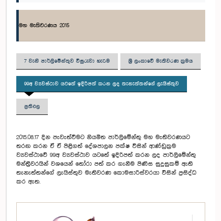
මහ මැතිවරණය 2015
7 වැනි පාර්ලිමේන්තුව විසුරුවා හැරීම
ශ්‍රී ලංකාවේ මැතිවරණ ක්‍රමය
99අ ව්‍යවස්ථාව යටතේ ඉදිරිපත් කරන ලද තැනැත්තන්ගේ ලැයිස්තුව
ප්‍රතිඵල
2015.08.17 දින පැවැත්වීමට නියමිත පාර්ලිමේන්තු මහ මැතිවරණයට
තරඟ කරන ඒ ඒ පිළිගත් දේශපාලන පක්ෂ විසින් ආණ්ඩුක්‍රම
ව්‍යවස්ථාවේ 99අ ව්‍යවස්ථාව යටතේ ඉදිරිපත් කරන ලද පාර්ලිමේන්තු
මන්ත්‍රීවරයින් වශයෙන් තෝරා පත් කර ගැනීම පිණිස සුදුසුකම් ඇති
තැනැත්තන්ගේ ලැයිස්තුව මැතිවරණ කොමසාරිස්වරයා විසින් ප්‍රසිද්ධ
කර ඇත.