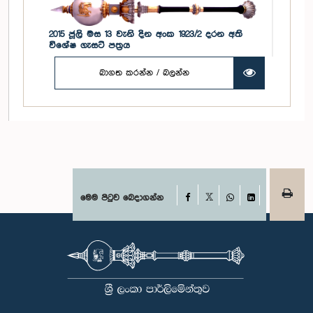
2015 ජූලි මස 13 වැනි දින අංක 1923/2 දරන අති
විශේෂ ගැසට් පත්‍රය
බාගත කරන්න / බලන්න
Facebook
මෙම පිටුව බෙදාගන්න
X
WhatsApp
LinkedIn