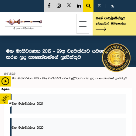
E
|
த
|
මගේ පාර්ලිමේන්තුව
මෙතැනින් පිවිසෙන්න
මහ මැතිවරණය 2015 - 99අ ව්‍යවස්ථාව යටතේ ඉදිරිපත්
කරන ලද තැනැත්තන්ගේ ලැයිස්තුව
මුල් පිටුව
මහ මැතිවරණය 2015 - 99අ ව්‍යවස්ථාව යටතේ ඉදිරිපත් කරන ලද තැනැත්තන්ගේ ලැයිස්තුව
බලන්න
02
මහ මැතිවරණය 2024
මහ මැතිවරණය 2020