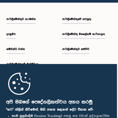
පාර්ලි‌මේන්තුව නරඹන්න
පාර්ලිමේන්තුවේ කටයුතු
දැනුමට
පාර්ලිමේන්තු මහලේකම් කාර්යාලය
සම්බන්ධ වන්න
පාර්ලිමේන්තුව සජීවීව
පාර්ලි‌මේන්තුවේ මන්ත්‍රීවරු
මුල් පිටුව
පාර්ලිමේන්තු ජංගම යෙදුම
අපි ඔබගේ පෞද්ගලිකත්වය අගය කරමු
"හරි" ක්ලික් කිරීමෙන්, ඔබ පහත සඳහන් දේට එකඟ වේ:
සැසි ලුහුබැඳීම (Session Tracking):
පහසු සහ වඩාත් පුද්ගලාරෝපිත