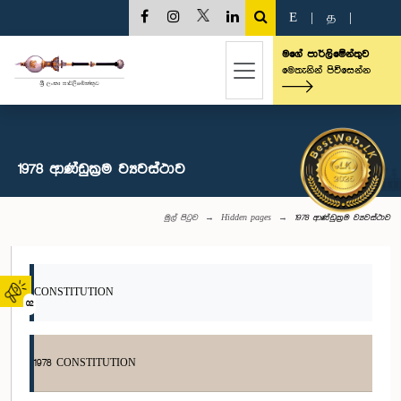
E
|
த
|
මගේ පාර්ලිමේන්තුව
මෙතැනින් පිවිසෙන්න
1978 ආණ්ඩුක්‍රම ව්‍යවස්ථාව
මුල් පිටුව
Hidden pages
1978 ආණ්ඩුක්‍රම ව්‍යවස්ථාව
CONSTITUTION
02
1978 CONSTITUTION