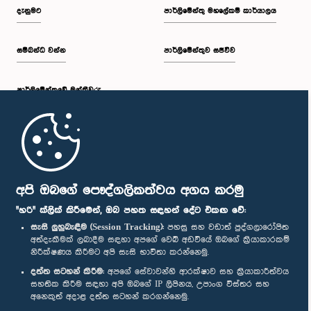
දැනුමට
පාර්ලිමේන්තු මහලේකම් කාර්යාලය
සම්බන්ධ වන්න
පාර්ලිමේන්තුව සජීවීව
පාර්ලි‌මේන්තුවේ මන්ත්‍රීවරු
මුල් පිටුව
පාර්ලිමේන්තු ජංගම යෙදුම
අපි ඔබගේ පෞද්ගලිකත්වය අගය කරමු
"හරි" ක්ලික් කිරීමෙන්, ඔබ පහත සඳහන් දේට එකඟ වේ:
සැසි ලුහුබැඳීම (Session Tracking):
පහසු සහ වඩාත් පුද්ගලාරෝපිත
අත්දැකීමක් ලබාදීම සඳහා අපගේ වෙබ් අඩවියේ ඔබගේ ක්‍රියාකාරකම්
නිරීක්ෂණය කිරීමට අපි සැසි භාවිතා කරන්නෙමු.
අප හා සම්බන්ධ වී සිටින්න :
දත්ත සටහන් කිරීම:
අපගේ සේවාවන්හි ආරක්ෂාව සහ ක්‍රියාකාරීත්වය
සහතික කිරීම සඳහා අපි ඔබගේ IP ලිපිනය, උපාංග විස්තර සහ
අනෙකුත් අදාළ දත්ත සටහන් කරගන්නෙමු.