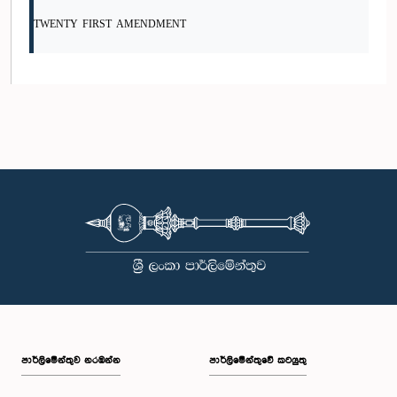
TWENTY FIRST AMENDMENT
පාර්ලි‌මේන්තුව නරඹන්න
පාර්ලිමේන්තුවේ කටයුතු