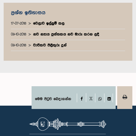
ප්‍රශ්න ඉතිහාසය
17-07-2018
වෙලාව ඉල්ලුම් කල
09-10-2018
නව න්‍යාය පුස්තකය නව මාරු කරන ලදී
09-10-2018
වාචිකව පිළිතුරු දුන්
Facebook
මෙම පිටුව බෙදාගන්න
X
WhatsApp
LinkedIn