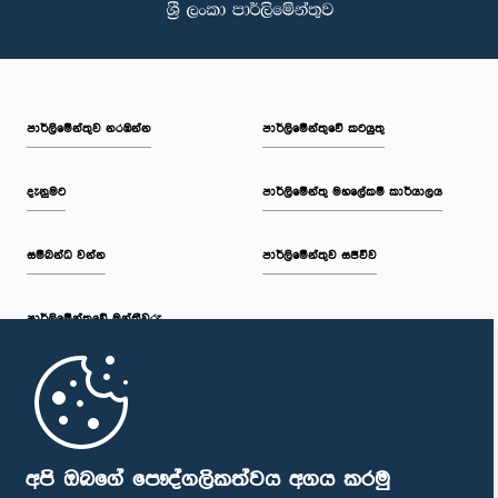
පාර්ලි‌මේන්තුව නරඹන්න
පාර්ලිමේන්තුවේ කටයුතු
දැනුමට
පාර්ලිමේන්තු මහලේකම් කාර්යාලය
සම්බන්ධ වන්න
පාර්ලිමේන්තුව සජීවීව
පාර්ලි‌මේන්තුවේ මන්ත්‍රීවරු
මුල් පිටුව
පාර්ලිමේන්තු ජංගම යෙදුම
අපි ඔබගේ පෞද්ගලිකත්වය අගය කරමු