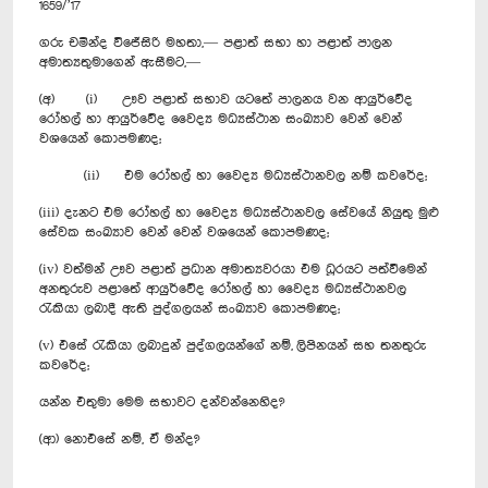
1659/’17
ගරු චමින්ද වි‍ජේසිරි මහතා,— පළාත් සභා හා පළාත් පාලන
අමාත්‍යතුමාගෙන් ඇසීමට,—
(අ) (i) ඌව පළාත් සභාව යටතේ පාලනය වන ආයුර්වේද
රෝහල් හා ආයුර්වේද වෛද්‍ය මධ්‍යස්ථාන සංඛ්‍යාව වෙන් වෙන්
වශයෙන් කොපමණද;
(ii) එම රෝහල් හා වෛද්‍ය මධ්‍යස්ථානවල නම් කවරේද;
(iii) දැනට එම රෝහල් හා වෛද්‍ය මධ්‍යස්ථානවල සේවයේ නියුතු මුළු
සේවක සංඛ්‍යාව වෙන් වෙන් වශයෙන් කොපමණද;
(iv) වත්මන් ඌව පළාත් ප්‍රධාන අමාත්‍යවරයා එම ධූරයට පත්වීමෙන්
අනතුරුව පළාතේ ආයුර්වේද රෝහල් හා වෛද්‍ය මධ්‍යස්ථානවල
රැකියා ලබාදී ඇති පුද්ගලයන් සංඛ්‍යාව කොපමණද;
(v) එසේ රැකියා ලබාදුන් පුද්ගලයන්ගේ නම්, ලිපිනයන් සහ තනතුරු
කවරේද;
යන්න එතුමා මෙම සභාවට දන්වන්නෙහිද?
(ආ) නොඑසේ නම්, ඒ මන්ද?