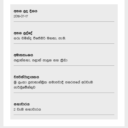
අසන ලද දිනය
2018-07-17
අසන ලද්දේ
ගරු චමින්ද වි‍ජේසිරි මහතා, පා.ම.
අමාත්‍යාංශය
පළාත්සභා, පළාත් පාලන සහ ක්‍රීඩා
ව්‍යවස්ථාදායකය
ශ්‍රී ලංකා ප්‍රජාතාන්ත්‍රික සමාජවාදී ජනරජයේ අටවැනි
පාර්ලිමේන්තුව
සභාවාරය
2 වැනි සභාවාරය