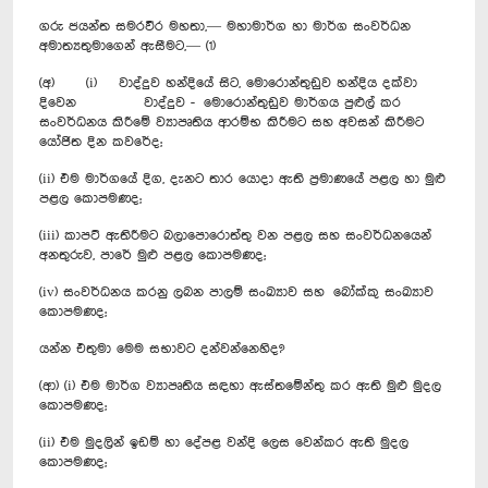
ගරු ජයන්ත සමරවීර මහතා,— මහාමාර්ග හා මාර්ග සංවර්ධන
අමාත්‍යතුමාගෙන් ඇසීමට,— (1)
(අ) (i) වාද්දුව හන්දියේ සිට, මොරොන්තුඩුව හන්දිය දක්වා
දිවෙන වාද්දුව - මොරොන්තුඩුව මාර්ගය පුළුල් කර
සංවර්ධනය කිරීමේ ව්‍යාපෘතිය ආරම්භ කිරීමට සහ අවසන් කිරීමට
යෝජිත දින කවරේද;
(ii) එම මාර්ගයේ දිග, දැනට තාර යොදා ඇති ප්‍රමාණයේ පළල හා මුළු
පළල කොපමණද;
(iii) කාපට් ඇතිරීමට බලාපොරොත්තු වන පළල සහ සංවර්ධනයෙන්
අනතුරුව, පාරේ මුළු පළල කොපමණද;
(iv) සංවර්ධනය කරනු ලබන පාලම් සංඛ්‍යාව සහ බෝක්කු සංඛ්‍යාව
කොපමණද;
යන්න එතුමා මෙම සභාවට දන්වන්නෙහිද?
(ආ) (i) එම මාර්ග ව්‍යාපෘතිය සඳහා ඇස්තමේන්තු කර ඇති මුළු මුදල
කොපමණද;
(ii) එම මුදලින් ඉඩම් හා දේපළ වන්දි ලෙස වෙන්කර ඇති මුදල
කොපමණද;