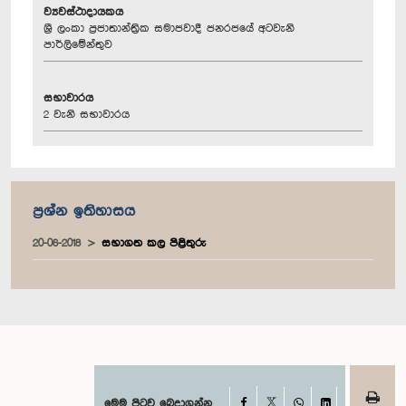
ව්‍යවස්ථාදායකය
ශ්‍රී ලංකා ප්‍රජාතාන්ත්‍රික සමාජවාදී ජනරජයේ අටවැනි
පාර්ලිමේන්තුව
සභාවාරය
2 වැනි සභාවාරය
ප්‍රශ්න ඉතිහාසය
20-06-2018
සභාගත කල පිළිතුරු
Facebook
මෙම පිටුව බෙදාගන්න