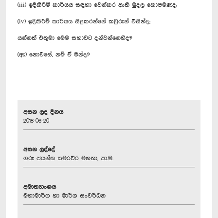
(iii) ඉදිකිරීම් කාර්යය සඳහා වෙන්කර ඇති මුදල කොපමණද;
(iv) ඉදිකිරීම් කාර්යය සිදුකරන්නේ කවුරුන් විසින්ද;
යන්නත් එතුමා මෙම සභාවට දන්වන්නෙහිද?
(ඇ) නොඑසේ, නම් ඒ මන්ද?
අසන ලද දිනය
2018-06-20
අසන ලද්දේ
ගරු ජයන්ත සමරවීර මහතා, පා.ම.
අමාත්‍යාංශය
මහාමාර්ග හා මාර්ග සංවර්ධන