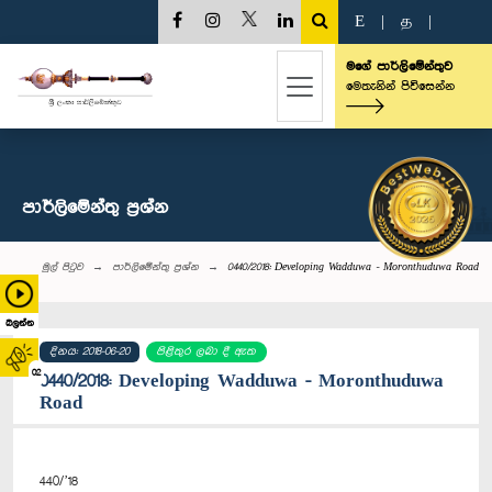
E
|
த
|
මගේ පාර්ලිමේන්තුව
මෙතැනින් පිවිසෙන්න
පාර්ලි‌මේන්තු‌ ප්‍රශ්න
මුල් පිටුව
පාර්ලි‌මේන්තු‌ ප්‍රශ්න
0440/2018: Developing Wadduwa - Moronthuduwa Road
බලන්න
දිනය: 2018-06-20
පිළිතුර ලබා දී ඇත
02
0440/2018: Developing Wadduwa - Moronthuduwa
Road
440/’18