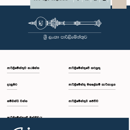
X
WhatsApp
LinkedIn
පාර්ලි‌මේන්තුව නරඹන්න
පාර්ලිමේන්තුවේ කටයුතු
දැනුමට
පාර්ලිමේන්තු මහලේකම් කාර්යාලය
සම්බන්ධ වන්න
පාර්ලිමේන්තුව සජීවීව
පාර්ලි‌මේන්තුවේ මන්ත්‍රීවරු