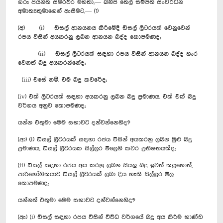
ගරු ජයන්ත සමරවීර මහතා,— ඛනිජ තෙල් සම්පත් සංවර්ධන
අමාත්‍යතුමාගෙන් ඇසීමට,— (1)
(අ) (i) ඩීසල් ආනයනය කිරීමේදී ඩීසල් ලීටරයක් වෙනුවෙන්
රජය විසින් අයකරනු ලබන ආනයන බද්ද කොපමණද;
(ii) ඩීසල් ලීටරයක් සඳහා රජය විසින් ආනයන බද්ද හැර
වෙනත් බදු අයකරන්නේද;
(iii) එසේ නම්, එම බදු කවරේද;
(iv) එක් ලීටරයක් සඳහා අයකරනු ලබන බදු ප්‍රමාණය, එක් එක් බදු
වර්ගය අනුව කොපමණද;
යන්න එතුමා මෙම සභාවට දන්වන්නෙහිද?
(ආ) (i) ඩීසල් ලීටරයක් සඳහා රජය විසින් අයකරනු ලබන මුළු බදු
ප්‍රමාණය, ඩීසල් ලීටරයක සිල්ලර මි‍ලෙහි කවර ප්‍රතිශතයක්ද;
(ii) ඩීසල් සඳහා රජය අය කරනු ලබන සියලු බදු ඉවත් කළහොත්,
පාරි‍භෝගිකයාට ඩීසල් ලීටරයක් ලබා දිය හැකි සිල්ලර මිල
කොපමණද;
යන්නත් එතුමා මෙම සභාවට දන්වන්නෙහිද?
(ඇ) (i) ඩීසල් සඳහා රජය විසින් විවිධ වර්ගයේ බදු අය කිරීම භාණ්ඩ