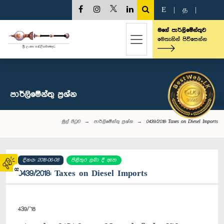
E
|
த
|
මගේ පාර්ලිමේන්තුව
මෙතැනින් පිවිසෙන්න
පාර්ලි‌මේන්තු‌ ප්‍රශ්න
මුල් පිටුව
පාර්ලි‌මේන්තු‌ ප්‍රශ්න
0439/2018: Taxes on Diesel Imports
දිනය: 2018-06-08
පිළිතුර ලබා දී ඇත
02
0439/2018: Taxes on Diesel Imports
439/’18