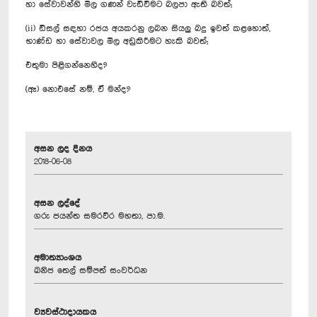
හා සේවාවන්හි මිල ගණන් වැඩිවීමට බලපා ඇති බවත්;
(ii) ඩීසල් සඳහා රජය අයකරනු ලබන සියලු බදු ඉවත් කළහොත්,
භාණ්ඩ හා සේවාවල මිල අඩුකිරීමට හැකි බවත්;
එතුමා පිළිගන්නෙහිද?
(ඈ) නොඑසේ නම්, ඒ මන්ද?
අසන ලද දිනය
2018-06-08
අසන ලද්දේ
ගරු ජයන්ත සමරවීර මහතා, පා.ම.
අමාත්‍යාංශය
ඛනිජ තෙල් සම්පත් සංවර්ධන
ව්‍යවස්ථාදායකය