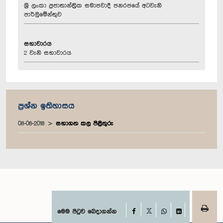
ශ්‍රී ලංකා ප්‍රජාතාන්ත්‍රික සමාජවාදී ජනරජයේ අටවැනි
පාර්ලිමේන්තුව
සභාවාරය
2 වැනි සභාවාරය
ප්‍රශ්න ඉතිහාසය
08-06-2018
සභාගත කල පිළිතුරු
Facebook
මෙම පිටුව බෙදාගන්න
X
WhatsApp
LinkedIn