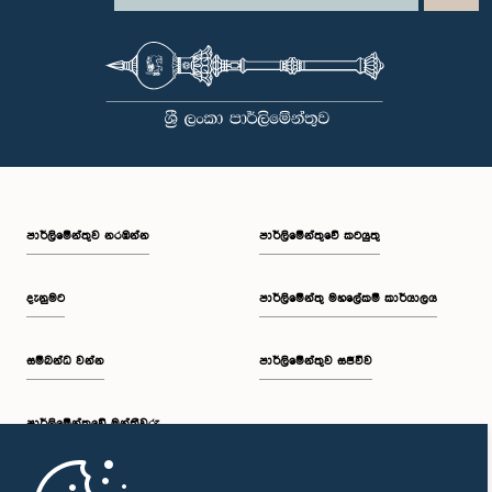
පාර්ලි‌මේන්තුව නරඹන්න
පාර්ලිමේන්තුවේ කටයුතු
දැනුමට
පාර්ලිමේන්තු මහලේකම් කාර්යාලය
සම්බන්ධ වන්න
පාර්ලිමේන්තුව සජීවීව
පාර්ලි‌මේන්තුවේ මන්ත්‍රීවරු
මුල් පිටුව