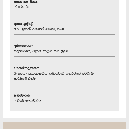
අසන ලද දිනය
2018-06-08
අසන ලද්දේ
ගරු ඉෂාක් රහුමාන් මහතා, පා.ම.
අමාත්‍යාංශය
පළාත්සභා, පළාත් පාලන සහ ක්‍රීඩා
ව්‍යවස්ථාදායකය
ශ්‍රී ලංකා ප්‍රජාතාන්ත්‍රික සමාජවාදී ජනරජයේ අටවැනි
පාර්ලිමේන්තුව
සභාවාරය
2 වැනි සභාවාරය