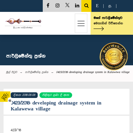
E
|
த
|
මගේ පාර්ලිමේන්තුව
මෙතැනින් පිවිසෙන්න
පාර්ලි‌මේන්තු‌ ප්‍රශ්න
මුල් පිටුව
පාර්ලි‌මේන්තු‌ ප්‍රශ්න
0423/2018: developing drainage system in Kalawewa village
දිනය: 2018-06-08
පිළිතුර ලබා දී ඇත
02
0423/2018: developing drainage system in
Kalawewa village
423/’18