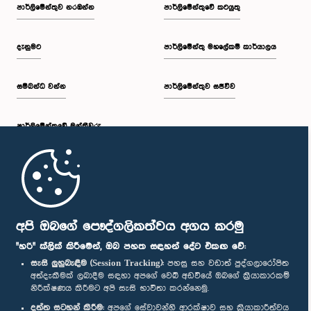
පාර්ලි‌මේන්තුව නරඹන්න
පාර්ලිමේන්තුවේ කටයුතු
දැනුමට
පාර්ලිමේන්තු මහලේකම් කාර්යාලය
සම්බන්ධ වන්න
පාර්ලිමේන්තුව සජීවීව
පාර්ලි‌මේන්තුවේ මන්ත්‍රීවරු
මුල් පිටුව
පාර්ලිමේන්තු ජංගම යෙදුම
අපි ඔබගේ පෞද්ගලිකත්වය අගය කරමු
"හරි" ක්ලික් කිරීමෙන්, ඔබ පහත සඳහන් දේට එකඟ වේ:
සැසි ලුහුබැඳීම (Session Tracking):
පහසු සහ වඩාත් පුද්ගලාරෝපිත
අත්දැකීමක් ලබාදීම සඳහා අපගේ වෙබ් අඩවියේ ඔබගේ ක්‍රියාකාරකම්
නිරීක්ෂණය කිරීමට අපි සැසි භාවිතා කරන්නෙමු.
අප හා සම්බන්ධ වී සිටින්න :
දත්ත සටහන් කිරීම:
අපගේ සේවාවන්හි ආරක්ෂාව සහ ක්‍රියාකාරීත්වය