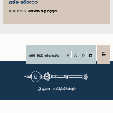
ප්‍රශ්න ඉතිහාසය
08-06-2018
සභාගත කල පිළිතුරු
Facebook
මෙම පිටුව බෙදාගන්න
X
WhatsApp
LinkedIn