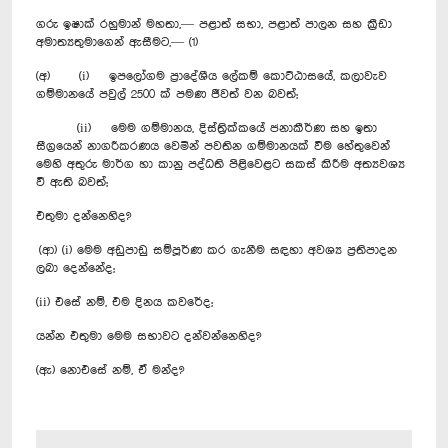
ගරු ඉෂාක් රහුමාන් මහතා,— පළාත් සභා, පළාත් පාලන සහ ක්‍රීඩා
අමාත්‍යතුමාගෙන් ඇසීමට,— (1)
(අ) (i) ඉ‍පලෝගම ප්‍රාදේශීය ලේකම් කොට්ඨාසයේ, කලාවැව
ගම්මානයේ පවුල් 2500 ක් පමණ ජීවත් වන බවත්;
(ii) මෙම ගම්මානය, දිස්ත්‍රික්කයේ ජනාකීර්ණ සහ ඉතා
සීග්‍රයෙන් නාගරීකරණය වෙමින් පවතින ගම්මානයක් වීම හේතුවෙන්
මෙහි අතුරු මාර්ග හා කානු පද්ධති පිළිවෙළට සකස් කිරීම අත්‍යවශ්‍ය
වී ඇති බවත්;
එතුමා දන්නෙහිද?
(ආ) (i) මෙම අඩුපාඩු සම්පූර්ණ කර ගැනීම සඳහා අවශ්‍ය ප්‍රතිපාදන
ලබා දෙන්නේද;
(ii) එසේ නම්, එම දිනය කවරේද;
යන්න එතුමා මෙම සභාවට දන්වන්නෙහිද?
(ඇ) නොඑසේ නම්, ඒ මන්ද?