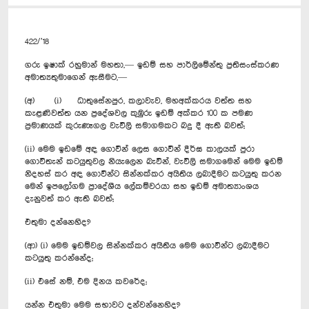
422/’18
ගරු ඉෂාක් රහුමාන් මහතා,— ඉඩම් සහ පාර්ලිමේන්තු ප්‍රතිසංස්කරණ
අමාත්‍යතුමාගෙන් ඇසීමට,—
(අ) (i) ධාතුසේනපුර, කලාවැව, මහඅක්කරය වත්ත සහ
කැළණිවත්ත යන ප්‍රදේශවල කුඹුරු ඉඩම් අක්කර 100 ක පමණ
ප්‍රමාණයක් කුරුණෑගල වැවිලි සමාගමකට බදු දී ඇති බවත්;
(ii) මෙම ඉඩමේ අඳ ගොවීන් ලෙස ගොවීන් දීර්ඝ කාලයක් පුරා
ගොවිතැන් කටයුතුවල නියැලෙන බැවින්, වැවිලි සමාගමෙන් මෙම ඉඩම්
නිදහස් කර අඳ ගොවීන්ට සින්නක්කර අයිතිය ලබාදීමට කටයුතු කරන
මෙන් ඉපලෝගම ප්‍රාදේශීය ලේකම්වරයා සහ ඉඩම් අමාත්‍යාංශය
දැනුවත් කර ඇති බවත්;
එතුමා දන්නෙහිද?
(ආ) (i) මෙම ඉඩම්වල සින්නක්කර අයිතිය මෙම ගොවීන්ට ලබාදීමට
කටයුතු කරන්නේද;
(ii) එසේ නම්, එම දිනය කවරේද;
යන්න එතුමා මෙම සභාවට දන්වන්නෙහිද?