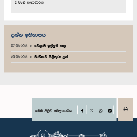
2 වැනි සභාවාරය
ප්‍රශ්න ඉතිහාසය
07-06-2018
වෙලාව ඉල්ලුම් කල
23-08-2018
වාචිකව පිළිතුරු දුන්
Facebook
මෙම පිටුව බෙදාගන්න
X
WhatsApp
LinkedIn