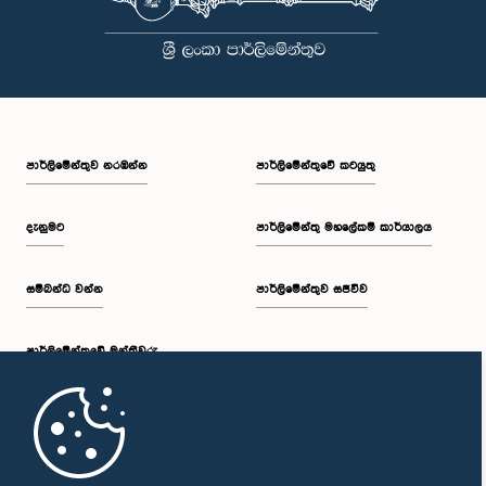
පාර්ලි‌මේන්තුව නරඹන්න
පාර්ලිමේන්තුවේ කටයුතු
දැනුමට
පාර්ලිමේන්තු මහලේකම් කාර්යාලය
සම්බන්ධ වන්න
පාර්ලිමේන්තුව සජීවීව
පාර්ලි‌මේන්තුවේ මන්ත්‍රීවරු
මුල් පිටුව