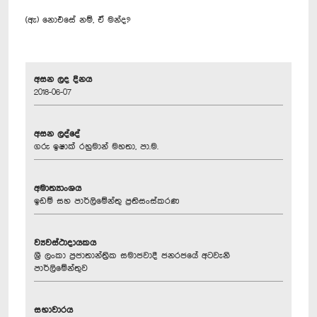
(ඇ) නොඑසේ නම්, ඒ මන්ද?
අසන ලද දිනය
2018-06-07
අසන ලද්දේ
ගරු ඉෂාක් රහුමාන් මහතා, පා.ම.
අමාත්‍යාංශය
ඉඩම් සහ පාර්ලිමේන්තු ප්‍රතිසංස්කරණ
ව්‍යවස්ථාදායකය
ශ්‍රී ලංකා ප්‍රජාතාන්ත්‍රික සමාජවාදී ජනරජයේ අටවැනි
පාර්ලිමේන්තුව
සභාවාරය